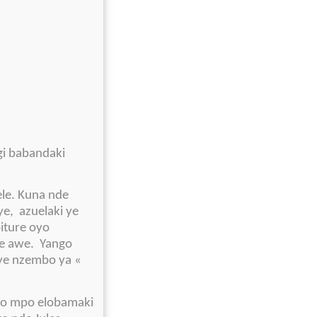
gi babandaki
ele. Kuna nde
e, azuelaki ye
iture oyo
de awe. Yango
ye nzembo ya «
oyo mpo elobamaki