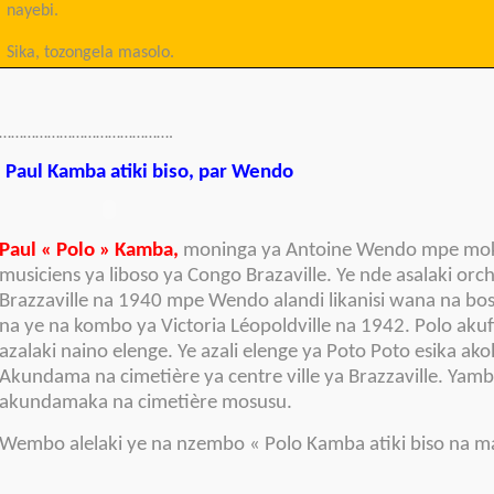
nayebi.
Sika, tozongela masolo.
…………………………………….
Paul Kamba atiki biso, par Wendo
Paul « Polo » Kamba,
moninga ya Antoine Wendo mpe mok
musiciens ya liboso ya Congo Brazaville.
Ye nde asalaki orch
Brazzaville na 1940 mpe Wendo alandi likanisi wana na b
na ye na kombo ya Victoria Léopoldville na 1942. Polo aku
azalaki naino elenge. Ye azali elenge ya Poto Poto esika ako
Akundama na cimetière ya centre ville ya Brazzaville. Yam
akundamaka na cimetière mosusu.
Wembo alelaki ye na nzembo « Polo Kamba atiki biso na 