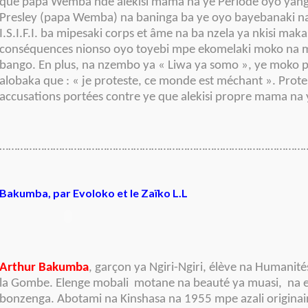
que papa Wemba nde alekisi mama na ye Période oyo yang
Presley (papa Wemba) na baninga ba ye oyo bayebanaki n
I.S.I.F.I. ba mipesaki corps et âme na ba nzela ya nkisi maka
conséquences nionso oyo toyebi mpe ekomelaki moko na m
bango. En plus, na nzembo ya « Liwa ya somo », ye mok
alobaka que : « je proteste, ce monde est méchant ». Prote
accusations portées contre ye que alekisi propre mama na y
……………………………………………………………………………………………
Bakumba, par Evoloko et le Zaïko L.L
Arthur Bakumba
, garçon ya Ngiri-Ngiri, élève na Humanit
la Gombe. Elenge mobali motane na beauté ya muasi, na ez
bonzenga. Abotami na Kinshasa na 1955 mpe azali originai