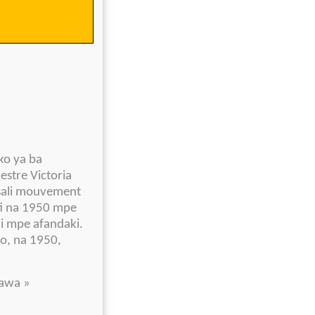
o ya ba
estre Victoria
osali mouvement
fi na 1950 mpe
li mpe afandaki.
bo, na 1950,
mawa »