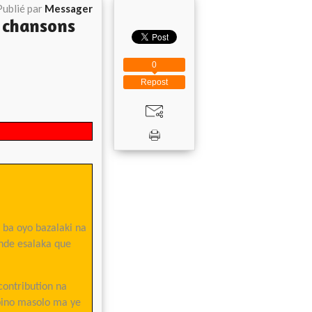
Publié par
Messager
 chansons
0
Repost
 ba oyo bazalaki na
nde esalaka que
contribution na
bino masolo ma ye