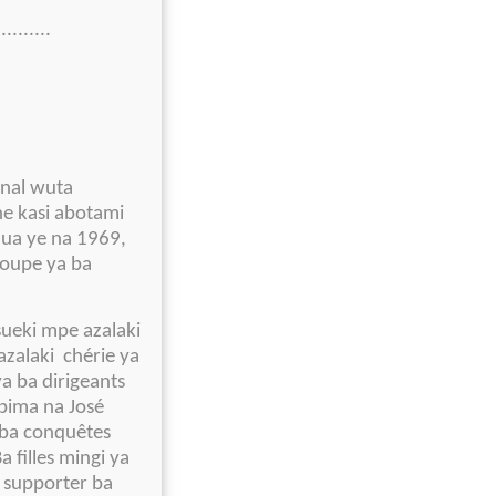
..........
onal wuta
ne kasi abotami
zua ye na 1969,
roupe ya ba
ueki mpe azalaki
azalaki chérie ya
a ba dirigeants
bima na José
 ba conquêtes
 filles mingi ya
 supporter ba