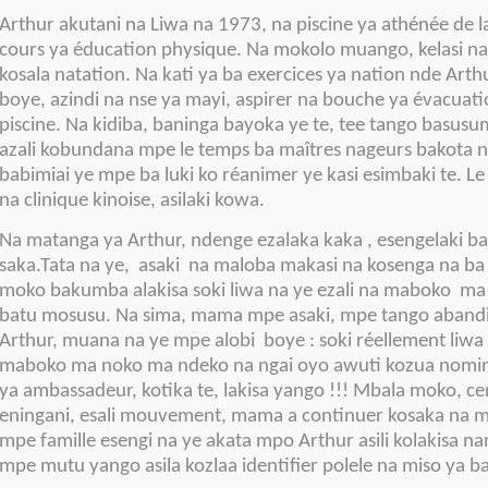
Arthur akutani na Liwa na 1973, na piscine ya athénée de
cours ya éducation physique. Na mokolo muango, kelasi na
kosala natation. Na kati ya ba exercices ya nation nde Art
boye, azindi na nse ya mayi, aspirer na bouche ya évacuat
piscine. Na kidiba, baninga bayoka ye te, tee tango basus
azali kobundana mpe le temps ba maîtres nageurs bakota na
babimiai ye mpe ba luki ko réanimer ye kasi esimbaki te. 
na clinique kinoise, asilaki kowa.
Na matanga ya Arthur, ndenge ezalaka kaka , esengelaki ba 
saka.Tata na ye, asaki na maloba makasi na kosenga na b
moko bakumba alakisa soki liwa na ye ezali na maboko ma
batu mosusu. Na sima, mama mpe asaki, mpe tango abandi 
Arthur, muana na ye mpe alobi boye : soki réellement liwa 
maboko ma noko ma ndeko na ngai oyo awuti kozua nomina
ya ambassadeur, kotika te, lakisa yango !!! Mbala moko, ce
eningani, esali mouvement, mama a continuer kosaka na 
mpe famille esengi na ye akata mpo Arthur asili kolakisa nan
mpe mutu yango asila kozlaa identifier polele na miso ya b