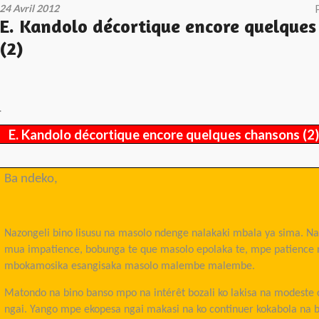
24 Avril 2012
E. Kandolo décortique encore quelques
(2)
.
E. Kandolo décortique encore quelques chansons (2)
Ba ndeko,
Nazongeli bino lisusu na masolo ndenge nalakaki mbala ya sima. Na
mua impatience, bobunga te que masolo epolaka te, mpe patience 
mbokamosika esangisaka masolo malembe malembe.
Matondo na bino banso mpo na intérêt bozali ko lakisa na modeste 
ngai. Yango mpe ekopesa ngai makasi na ko continuer kokabola na 