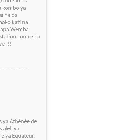
o nde Jules
a kombo ya
si na ba
oko kati na
o papa Wemba
station contre ba
e !!!
………………..
és ya Athénée de
aleli ya
re ya Equateur.