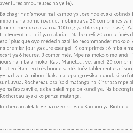
aventures amoureuses na ye te).
Ba chagrins d’amour na likambo ya José nde eyaki kotinda
miboma na bomeli paquet mobimba ya 20 comprimes ya n
(comprimé moko ezali na 100 mg ya chloroquine base). Yang
traitement curatif ya malaria. . Na bo meli 20 comprimés d
ezali plus que oyo médecin azali ko recommander mokolo o
na premier jour ya cure esengeli 9 comprimés : 6 mbala 
écart ya 6 heures, 3 comprimés. Mpe na mokolo molandi,
jours na mbala moko. Kasi, Marietou, ye, ameli 20 comprim
tout en étant en très bonne santé. Inévitablement esali s
ye na liwa. A mibomi kaka na lopango esika abandaki ko fu
sur Luvua. Rochereau asalisaki matanga na Kinshasa mpe 
ye na Brazzaville, esika baleli mpe ba kundi ye. Na bozongi
Rochereau ayaki ko panza matanga.
Rochereau alelaki ye na nzembo ya « Karibou ya Bintou »
………………………………………………………………………………………….