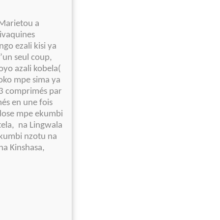
 Marietou a
ivaquines
o ezali kisi ya
’un seul coup,
yo azali kobela(
moko mpe sima ya
 3 comprimés par
és en une fois
urdose mpe ekumbi
tela, na Lingwala
akumbi nzotu na
 na Kinshasa,