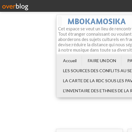
MBOKAMOSIKA
Cet espace se veut un lieu de rencontr
Tout étranger connaissant ou voulant f
aborderons des sujets culturels en fran
devise:réduire la distance qui nous sép
à notre musique dans toute sa diversi
Accueil
FAIRE UN DON
P
LES SOURCES DES CONFLITS AU S
LA CARTE DE LA RDC SOUS LES PA
L'INVENTAIRE DES ETHNIES DE LA 