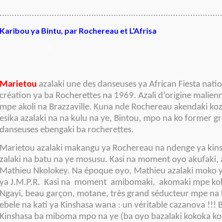
.........................................................................................
Karibou ya Bintu, par Rochereau et L'Afrisa
Marietou
azalaki une des danseuses ya African Fiesta nati
création ya ba Rocherettes na 1969. Azali d’origine malien
mpe akoli na Brazzaville. Kuna nde Rochereau akendaki ko
esika azalaki na na kulu na ye, Bintou, mpo na ko former g
danseuses ebengaki ba rocherettes.
Marietou azalaki makangu ya Rochereau na ndenge ya kins
zalaki na batu na ye mosusu. Kasi na moment oyo akufaki, 
Mathieu Nkolokey. Na époque oyo, Mathieu azalaki moko y
ya J.M.P.R. Kasi na moment amibomaki, akomaki mpe ko
Ngayi, beau garçon, motane, très grand séducteur mpe na
ebele na kati ya Kinshasa wana : un véritable cazanova !!! Ba
Kinshasa ba miboma mpo na ye (ba oyo bazalaki kokoka ko