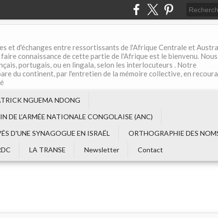
es et d'échanges entre ressortissants de l'Afrique Centrale et Austral
aire connaissance de cette partie de l'Afrique est le bienvenu. Nous
çais, portugais, ou en lingala, selon les interlocuteurs . Notre
are du continent, par l'entretien de la mémoire collective, en recour
té
ATRICK NGUEMA NDONG
EIN DE L‘ARMÉE NATIONALE CONGOLAISE (ANC)
VÉS D'UNE SYNAGOGUE EN ISRAËL
ORTHOGRAPHIE DES NOMS
RDC
LA TRANSE
Newsletter
Contact