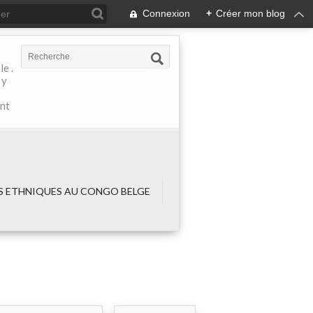
Connexion
+
Créer mon blog
e .
 y
ant
 ETHNIQUES AU CONGO BELGE