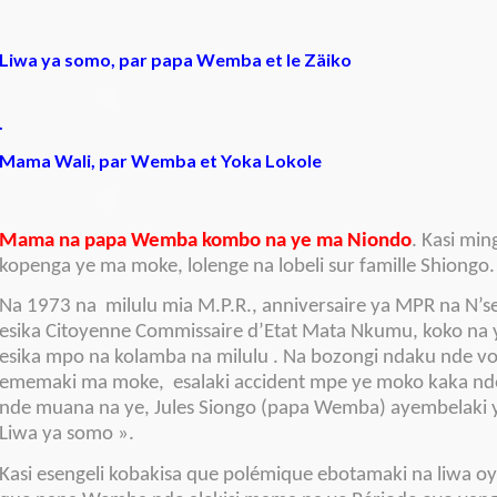
Liwa ya somo, par papa Wemba et le Zäiko
.
Mama Wali, par Wemba et Yoka Lokole
Mama na papa Wemba kombo na ye ma Niondo
. Kasi min
kopenga ye ma moke, lolenge na lobeli sur famille Shiongo.
Na 1973 na milulu mia M.P.R., anniversaire ya MPR na N’s
esika Citoyenne Commissaire d’Etat Mata Nkumu, koko na y
esika mpo na kolamba na milulu . Na bozongi ndaku nde vo
ememaki ma moke, esalaki accident mpe ye moko kaka n
nde muana na ye, Jules Siongo (papa Wemba) ayembelaki 
Liwa ya somo ».
Kasi esengeli kobakisa que polémique ebotamaki na liwa 