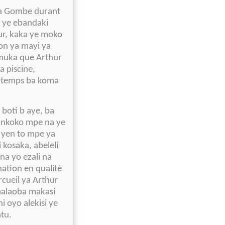
 la Gombe durant
 ye ebandaki
hur, kaka ye moko
ion ya mayi ya
umuka que Arthur
 piscine,
Le temps ba koma
boti b aye, ba
a nkoko mpe na ye
 yen to mpe ya
kosaka, abeleli
na yo ezali na
tion en qualité
rcueil ya Arthur
malaoba makasi
i oyo alekisi ye
atu.