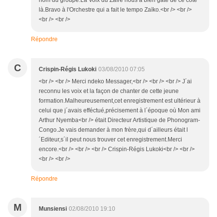
nom du groupe.La Voix du Zaïre nous a bien gâté de ce côté
là.Bravo à l'Orchestre qui a fait le tempo Zaïko.<br /> <br />
<br /> <br />
Répondre
C
Crispin-Régis Lukoki
03/08/2010 07:05
<br /> <br /> Merci ndeko Messager,<br /> <br /> <br /> J´ai
reconnu les voix et la façon de chanter de cette jeune
formation.Malheureusement,cet enregistrement est ultérieur à
celui que j´avais efféctué,précisement à l´époque où Mon ami
Arthur Nyemba<br /> était Directeur Artistique de Phonogram-
Congo.Je vais demander à mon frère,qui d´ailleurs était l
´Editeur,s´il peut nous trouver cet enregistrement.Merci
encore.<br /> <br /> <br /> Crispin-Régis Lukoki<br /> <br />
<br /> <br />
Répondre
M
Munsiensi
02/08/2010 19:10