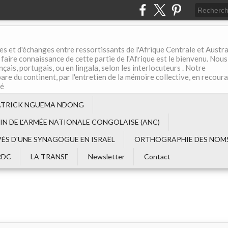
es et d'échanges entre ressortissants de l'Afrique Centrale et Austral
aire connaissance de cette partie de l'Afrique est le bienvenu. Nous
çais, portugais, ou en lingala, selon les interlocuteurs . Notre
are du continent, par l'entretien de la mémoire collective, en recour
té
ATRICK NGUEMA NDONG
EIN DE L‘ARMÉE NATIONALE CONGOLAISE (ANC)
VÉS D'UNE SYNAGOGUE EN ISRAËL
ORTHOGRAPHIE DES NOMS
RDC
LA TRANSE
Newsletter
Contact