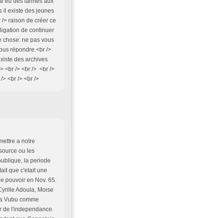
'ai eu des larmes aux
 il existe des jeunes
/> raison de créer ce
bligation de continuer
e chose: ne pas vous
vous répondre.<br />
existe des archives
 <br /> <br /> <br />
/> <br /> <br />
mettre a notre
source ou les
ublique, la periode
it que c'etait une
le pouvoir en Nov. 65.
Cyrille Adoula, Moise
asa Vubu comme
r de l'independance.