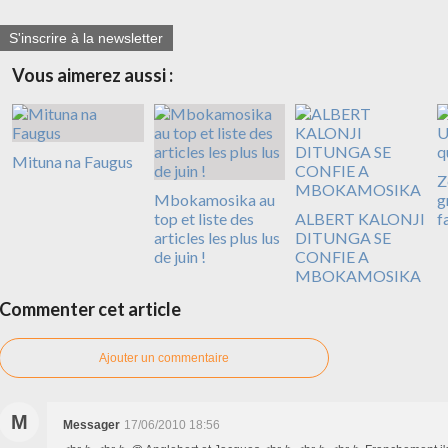
S'inscrire à la newsletter
Vous aimerez aussi :
Mituna na Faugus
Z
Mbokamosika au
g
top et liste des
ALBERT KALONJI
fa
articles les plus lus
DITUNGA SE
de juin !
CONFIE A
MBOKAMOSIKA
Commenter cet article
Ajouter un commentaire
M
Messager
17/06/2010 18:56