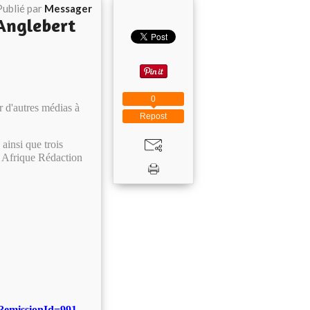
Publié par
Messager
 Anglebert
0
 d'autres médias à
Repost
ainsi que trois
 Afrique Rédaction
e?emissionId=991