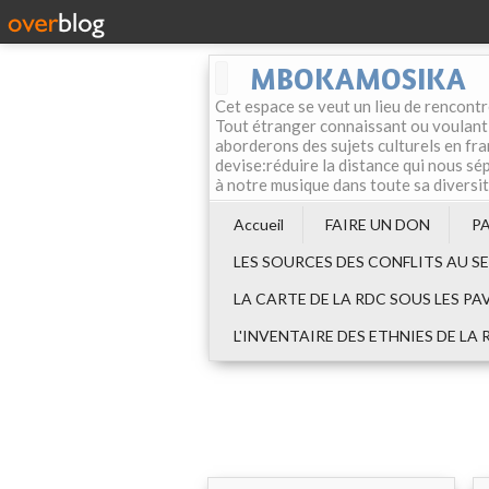
MBOKAMOSIKA
Cet espace se veut un lieu de rencontr
Tout étranger connaissant ou voulant f
aborderons des sujets culturels en fran
devise:réduire la distance qui nous sép
à notre musique dans toute sa diversi
Accueil
FAIRE UN DON
P
LES SOURCES DES CONFLITS AU S
LA CARTE DE LA RDC SOUS LES PA
L'INVENTAIRE DES ETHNIES DE LA 