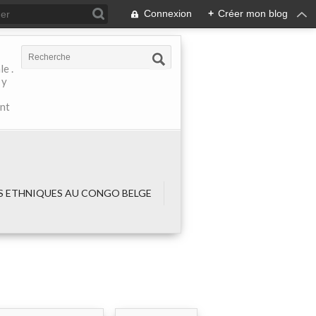
Connexion
+
Créer mon blog
e .
 y
ant
 ETHNIQUES AU CONGO BELGE