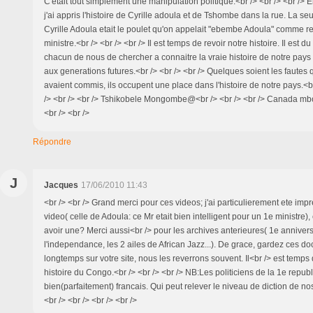
C'etait tout simplement une manipulation politique.<br /> <br /> <br /> 
j'ai appris l'histoire de Cyrille adoula et de Tshombe dans la rue. La se
Cyrille Adoula etait le poulet qu'on appelait "ebembe Adoula" comme ref
ministre.<br /> <br /> <br /> Il est temps de revoir notre histoire. Il est d
chacun de nous de chercher a connaitre la vraie histoire de notre pays 
aux generations futures.<br /> <br /> <br /> Quelques soient les fautes
avaient commis, ils occupent une place dans l'histoire de notre pays.<br
/> <br /> <br /> Tshikobele Mongombe@<br /> <br /> <br /> Canada mbok
<br /> <br />
Répondre
J
Jacques
17/06/2010 11:43
<br /> <br /> Grand merci pour ces videos; j'ai particulierement ete imp
video( celle de Adoula: ce Mr etait bien intelligent pour un 1e ministre)
avoir une? Merci aussi<br /> pour les archives anterieures( 1e anniver
l'independance, les 2 ailes de African Jazz...). De grace, gardez ces d
longtemps sur votre site, nous les reverrons souvent. Il<br /> est temps d
histoire du Congo.<br /> <br /> <br /> NB:Les politiciens de la 1e repub
bien(parfaitement) francais. Qui peut relever le niveau de diction de no
<br /> <br /> <br /> <br />