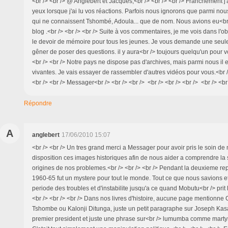
<br /> <br /> @ Anglebert et Jacques,<br /> <br /> <br /> Franchement j
yeux lorsque j'ai lu vos réactions. Parfois nous ignorons que parmi nous
qui ne connaissent Tshombé, Adoula... que de nom. Nous avions eu<br 
blog .<br /> <br /> <br /> Suite à vos commentaires, je me vois dans l'o
le devoir de mémoire pour tous les jeunes. Je vous demande une seul
gêner de poser des questions. il y aura<br /> toujours quelqu'un pour 
<br /> <br /> Notre pays ne dispose pas d'archives, mais parmi nous il 
vivantes. Je vais essayer de rassembler d'autres vidéos pour vous.<br />
<br /> <br /> Messager<br /> <br /> <br /> <br /> <br /> <br /> <br /> <br 
Répondre
A
anglebert
17/06/2010 15:07
<br /> <br /> Un tres grand merci a Messager pour avoir pris le soin de 
disposition ces images historiques afin de nous aider a comprendre la 
origines de nos problemes.<br /> <br /> <br /> Pendant la deuxieme rep
1960-65 fut un mystere pour tout le monde. Tout ce que nous savions eta
periode des troubles et d'instabilite jusqu'a ce quand Mobutu<br /> prit 
<br /> <br /> <br /> Dans nos livres d'histoire, aucune page mentionne 
Tshombe ou Kalonji Ditunga, juste un petit paragraphe sur Joseph K
premier president et juste une phrase sur<br /> lumumba comme marty