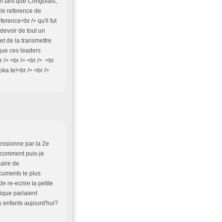
En tant que Congolais,
ule reference de
erence<br /> qu'il fut
u devoir de tout un
et de la transmettre
 que ces leaders
 /> <br /> <br /> <br
a te!<br /> <br />
ressionne par la 2e
, comment puis-je
saire de
ocuments le plus
e re-ecrire la petite
lique parlaient
s enfants aujourd'hui?