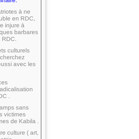
inaire.
triotes à ne
rouble en RDC,
 injure à
iques barbares
la RDC.
s culturels
 cherchez
ussi avec les
ces
adicalisation
DC .
 camps sans
s victimes
es de Kabila .
 culture ( art,