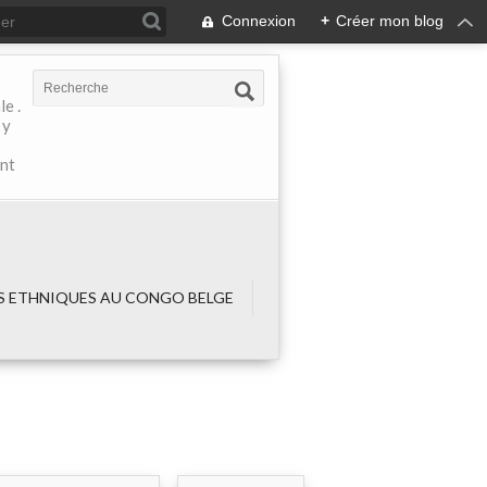
Connexion
+
Créer mon blog
e .
 y
ant
 ETHNIQUES AU CONGO BELGE