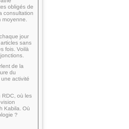
atrie
tes obligés de
a consultation
 en moyenne.
chaque jour
articles sans
 fois. Voilà
jonctions.
lent de la
eure du
une activité
n RDC, où les
vision
ph Kabila. Où
ologie ?