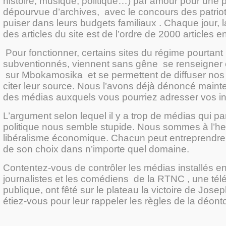
histoire, musique, politique…) par amour pour une p
dépourvue d’archives, avec le concours des patrio
puiser dans leurs budgets familiaux . Chaque jour, l
des articles du site est de l’ordre de 2000 articles
Pour fonctionner, certains sites du régime pourtant
subventionnés, viennent sans gêne se renseigner 
sur Mbokamosika et se permettent de diffuser nos 
citer leur source. Nous l’avons déjà dénoncé maintes
des médias auxquels vous pourriez adresser vos in
L’argument selon lequel il y a trop de médias qui par
politique nous semble stupide. Nous sommes à l’h
libéralisme économique. Chacun peut entreprendre 
de son choix dans n’importe quel domaine.
Contentez-vous de contrôler les médias installés e
journalistes et les comédiens de la RTNC , une télé
publique, ont fêté sur le plateau la victoire de Jose
étiez-vous pour leur rappeler les règles de la déont