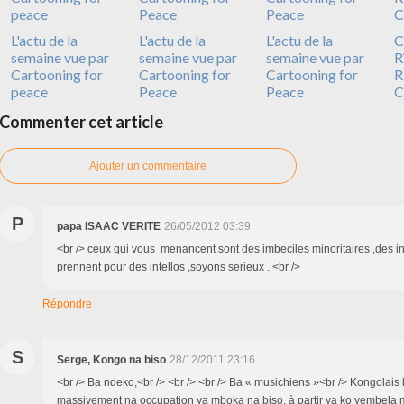
L'actu de la
L'actu de la
L'actu de la
C
semaine vue par
semaine vue par
semaine vue par
R
Cartooning for
Cartooning for
Cartooning for
R
peace
Peace
Peace
C
Commenter cet article
Ajouter un commentaire
P
papa ISAAC VERITE
26/05/2012 03:39
<br /> ceux qui vous menancent sont des imbeciles minoritaires ,des in
prennent pour des intellos ,soyons serieux . <br />
Répondre
S
Serge, Kongo na biso
28/12/2011 23:16
<br /> Ba ndeko,<br /> <br /> <br /> Ba « musichiens »<br /> Kongolais 
massivement na occupation ya mboka na biso, à partir ya ko yembela