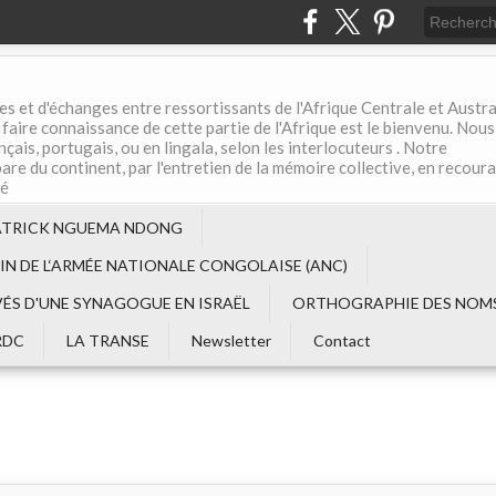
es et d'échanges entre ressortissants de l'Afrique Centrale et Austral
aire connaissance de cette partie de l'Afrique est le bienvenu. Nous
çais, portugais, ou en lingala, selon les interlocuteurs . Notre
are du continent, par l'entretien de la mémoire collective, en recour
té
ATRICK NGUEMA NDONG
EIN DE L‘ARMÉE NATIONALE CONGOLAISE (ANC)
VÉS D'UNE SYNAGOGUE EN ISRAËL
ORTHOGRAPHIE DES NOMS
RDC
LA TRANSE
Newsletter
Contact