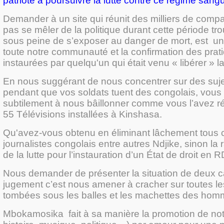
patriote à poursuivre la lutte contre ce régime sangu
Demander à un site qui réunit des milliers de compa
pas se mêler de la politique durant cette période t
sous peine de s’exposer au danger de mort, est une
toute notre communauté et la confirmation des prat
instaurées par quelqu'un qui était venu « libérer » 
En nous suggérant de nous concentrer sur des sujet
pendant que vos soldats tuent des congolais, vous
subtilement à nous bâillonner comme vous l’avez ré
55 Télévisions installées à Kinshasa.
Qu'avez-vous obtenu en éliminant lâchement tous 
journalistes congolais entre autres Ndjike, sinon la r
de la lutte pour l’instauration d’un État de droit en R
Nous demander de présenter la situation de deux
jugement c’est nous amener à cracher sur toutes le
tombées sous les balles et les machettes des homm
Mbokamosika fait à sa manière la promotion de notre