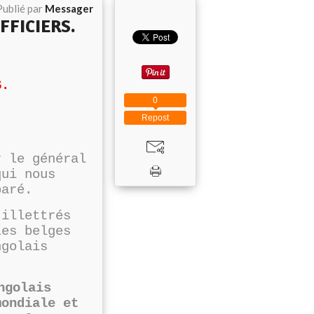
Publié par
Messager
FFICIERS.
S.
0
Repost
r le général
qui nous
paré.
'illettrés
Les belges
ngolais
.
ngolais
mondiale et