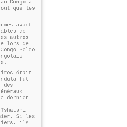
 au Congo a
tout que les
ormés avant
pables de
des autres
e lors de
 Congo Belge
ongolais
re.
aires était
undula fut
s des
généraux
e dernier
 Tshatshi
mier. Si les
ciers, ils