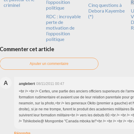
criminel
Cinq questions à
Debora Kayembe
U
RDC : incroyable
(*)
V
perte de
D
motivation de
R
l’opposition
politique
Commenter cet article
Ajouter un commentaire
A
anglebert
08/11/2011 00:47
<br /> <br /> Certes, une partie des anciers officiers superieurs de l'ar
formation rudimentaire et avaient use de leur relation parentale pour gr
neamoin, sur la photo,<br /> les generaux Okito (premier a gauche) et N
droite), si je ne me trompe, furent le produit des academies militaires Be
suivirent leur formation militaire<br /> vers les debuts 60.<br /> <br /> <
/> Tshikobele@ Mongombe "Canada mboka te!"<br /> <br /> <br /> <br 
Répondre