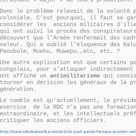
terminant « major » de leurs promotions.
Donc le problème relevait de la volonté 
coloniale. C’est pourquoi, il faut se ga
considérer les anciens militaires d’ille
qui ont suivi le procès des conspirateur
découvert que l’Armée renfermait des cad
valeur. Qui a oublié l’éloquence des Kal
Panubule, Muehu, Muwepu,,etc, etc. ?
Une autre explication est que certains p
congolais, pour s’attaquer indirectement
ont affiché un
antimilitarisme
qui consis
tourner en dérision les généraux de la p
génération.
Le comble est qu'actuellement, le présid
exercice de la RDC n’a pas une formatio
extraordinaire, et les intellectuels pré
critiquer les anciens officiers.
http://www.mbokamosika.com/article-paul-panda-farnana-premier-univ