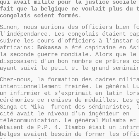
qui avait milité pour la justice sociale
fait que la belgique ne voulait plus du 
congolais soient formés.
Sinon, nous aurions des officiers bien f
l'indépendance. Les congolais étaient ca
suivre les cours d'officiers à l'instar 
africains:
Bokassa
a été capitaine en Asi
la seconde guerre mondiale. Alors que le
disposaient d'un bon nombre de prêtres c
ayant suivi le petit et le grand seminai
Chez-nous, la formation des cadres milit
intentionnellement freinée. Le général L
un infirmier et s'exprimait en latin lor
cérémonies de remises de médailles. Les 
Singa et Mika furent des séminaristes, l
cité avait le niveau d’un ingénieur en
télécommunication. Le général Mulamba et
étaient de P.P. 4. Itambo était un infir
belges avaient besoin de former les offi