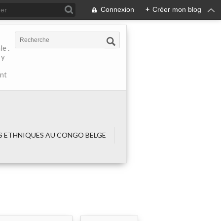
Connexion
+
Créer mon blog
e .
 y
ant
 ETHNIQUES AU CONGO BELGE