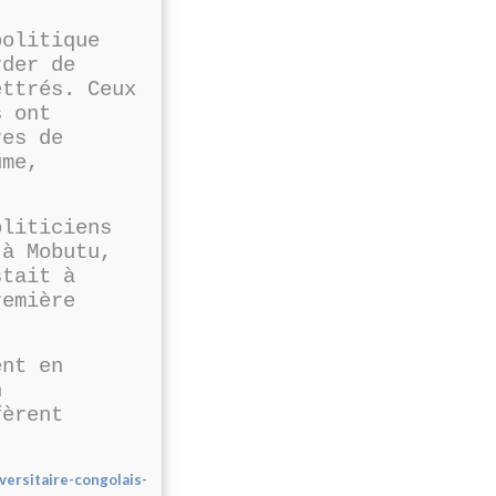
politique
rder de
ttrés. Ceux
s ont
res de
ume,
oliticiens
 à Mobutu,
tait à
remière
ent en
n
fèrent
ersitaire-congolais-