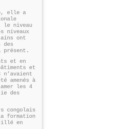
o, elle a
ionale
 le niveau
es niveaux
tains ont
s des
à présent.
nts et en
bâtiments et
3 n’avaient
été amenés à
amer les 4
tie des
rs congolais
la formation
rillé en