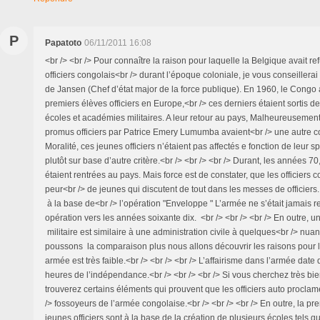
P
Papatoto
06/11/2011 16:08
<br /> <br /> Pour connaître la raison pour laquelle la Belgique avait re
officiers congolais<br /> durant l’époque coloniale, je vous conseillerai
de Jansen (Chef d’état major de la force publique). En 1960, le Congo 
premiers élèves officiers en Europe,<br /> ces derniers étaient sortis d
écoles et académies militaires. A leur retour au pays, Malheureusement,
promus officiers par Patrice Emery Lumumba avaient<br /> une autre c
Moralité, ces jeunes officiers n’étaient pas affectés e fonction de leur s
plutôt sur base d’autre critère.<br /> <br /> <br /> Durant, les années 70,
étaient rentrées au pays. Mais force est de constater, que les officiers 
peur<br /> de jeunes qui discutent de tout dans les messes de officiers.
à la base de<br /> l’opération "Enveloppe " L’armée ne s’était jamais r
opération vers les années soixante dix. <br /> <br /> <br /> En outre, u
militaire est similaire à une administration civile à quelques<br /> nua
poussons la comparaison plus nous allons découvrir les raisons pour 
armée est très faible.<br /> <br /> <br /> L’affairisme dans l’armée date
heures de l’indépendance.<br /> <br /> <br /> Si vous cherchez très bi
trouverez certains éléments qui prouvent que les officiers auto proclam
/> fossoyeurs de l’armée congolaise.<br /> <br /> <br /> En outre, la p
jeunes officiers sont à la base de la création de plusieurs écoles tels q