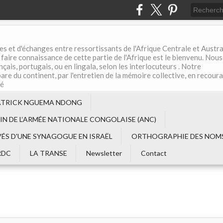
es et d'échanges entre ressortissants de l'Afrique Centrale et Austral
aire connaissance de cette partie de l'Afrique est le bienvenu. Nous
çais, portugais, ou en lingala, selon les interlocuteurs . Notre
are du continent, par l'entretien de la mémoire collective, en recour
té
ATRICK NGUEMA NDONG
EIN DE L‘ARMÉE NATIONALE CONGOLAISE (ANC)
VÉS D'UNE SYNAGOGUE EN ISRAËL
ORTHOGRAPHIE DES NOMS
RDC
LA TRANSE
Newsletter
Contact