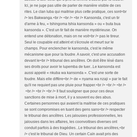
Ici, je ne juge pas utile de parler de manière visible de ces
rites. Le clan luba qui maitrise plus cette pratique, ces sont<br
/> les Bakwanga.<br /> <br /> <br /> Kansonda, c'est un tir
d'arme à feu, « tshingoma tshia kansonda » ou « buta bua
kansonda ». C'est un tir fait de manière mystérieuse. On
entend une détonation, mais on ne voit<br /> pas le tireur.
Seul le coupable est atteint et s'écroule et meurt sur le
champs. Pour enclencher le kansonda, c'est le même
mécanisme que pour la foudre. A savoir, c'est une accusation
devant le<br /> tribunal des ancêtres. On doit être lésé dans
ses droits pour avoir le lupemba de tuer...Le kansonda est
aussi appelé « nkuba wa kansonda ». C'est une sorte de
foudre. Mais elle diffère<br /> de « nyama wa nzaji » par le fait
qu'il ne requiert pas une pluie pour frapper.<br /> <br /> <br />
<br /> <br /> <br /> Il faut souligner que pour ces deux
sanctions de mise à mort, il y a souvent eu des abus.
Certaines personnes qui avaient la maitrise de ces pratiques
se sont compromises en tuant des gens sans<br /> respecter
le tribunal des ancêtres. Les jalousies professionnelles, les
jalousies dans les affaires, les coonvoitises diverses ont
conduit parfois à des tragédies...Le tribunal des ancêtres,<br
/> c'est le tribunal de Dieu. Un certain Caïn avait pris des