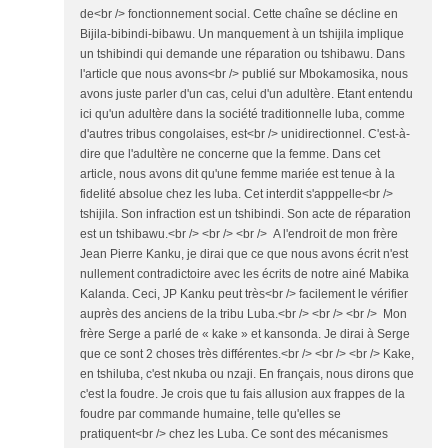
de<br /> fonctionnement social. Cette chaîne se décline en
Bijila-bibindi-bibawu. Un manquement à un tshijila implique
un tshibindi qui demande une réparation ou tshibawu. Dans
l'article que nous avons<br /> publié sur Mbokamosika, nous
avons juste parler d'un cas, celui d'un adultère. Etant entendu
ici qu'un adultère dans la société traditionnelle luba, comme
d'autres tribus congolaises, est<br /> unidirectionnel. C'est-à-
dire que l'adultère ne concerne que la femme. Dans cet
article, nous avons dit qu'une femme mariée est tenue à la
fidelité absolue chez les luba. Cet interdit s'apppelle<br />
tshijila. Son infraction est un tshibindi. Son acte de réparation
est un tshibawu.<br /> <br /> <br /> A l'endroit de mon frère
Jean Pierre Kanku, je dirai que ce que nous avons écrit n'est
nullement contradictoire avec les écrits de notre ainé Mabika
Kalanda. Ceci, JP Kanku peut très<br /> facilement le vérifier
auprès des anciens de la tribu Luba.<br /> <br /> <br /> Mon
frère Serge a parlé de « kake » et kansonda. Je dirai à Serge
que ce sont 2 choses très différentes.<br /> <br /> <br /> Kake,
en tshiluba, c'est nkuba ou nzaji. En français, nous dirons que
c'est la foudre. Je crois que tu fais allusion aux frappes de la
foudre par commande humaine, telle qu'elles se
pratiquent<br /> chez les Luba. Ce sont des mécanismes