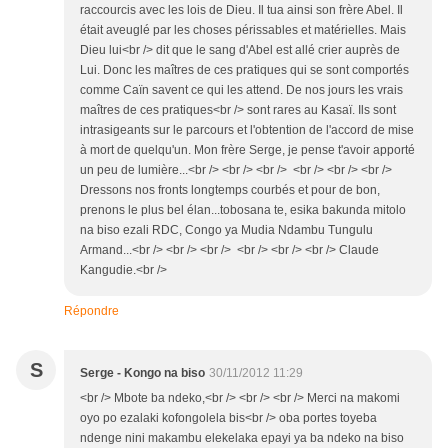
raccourcis avec les lois de Dieu. Il tua ainsi son frère Abel. Il
était aveuglé par les choses périssables et matérielles. Mais
Dieu lui<br /> dit que le sang d'Abel est allé crier auprès de
Lui. Donc les maîtres de ces pratiques qui se sont comportés
comme Caïn savent ce qui les attend. De nos jours les vrais
maîtres de ces pratiques<br /> sont rares au Kasaï. Ils sont
intrasigeants sur le parcours et l'obtention de l'accord de mise
à mort de quelqu'un. Mon frère Serge, je pense t'avoir apporté
un peu de lumière...<br /> <br /> <br /> <br /> <br /> <br />
Dressons nos fronts longtemps courbés et pour de bon,
prenons le plus bel élan...tobosana te, esika bakunda mitolo
na biso ezali RDC, Congo ya Mudia Ndambu Tungulu
Armand...<br /> <br /> <br /> <br /> <br /> <br /> Claude
Kangudie.<br />
Répondre
S
Serge - Kongo na biso
30/11/2012 11:29
<br /> Mbote ba ndeko,<br /> <br /> <br /> Merci na makomi
oyo po ezalaki kofongolela bis<br /> oba portes toyeba
ndenge nini makambu elekelaka epayi ya ba ndeko na biso