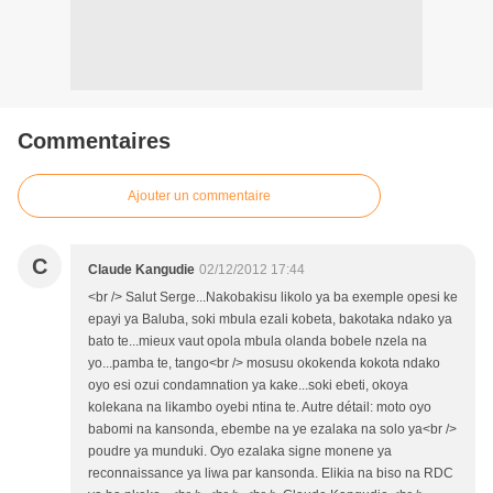
Commentaires
Ajouter un commentaire
C
Claude Kangudie
02/12/2012 17:44
<br /> Salut Serge...Nakobakisu likolo ya ba exemple opesi ke
epayi ya Baluba, soki mbula ezali kobeta, bakotaka ndako ya
bato te...mieux vaut opola mbula olanda bobele nzela na
yo...pamba te, tango<br /> mosusu okokenda kokota ndako
oyo esi ozui condamnation ya kake...soki ebeti, okoya
kolekana na likambo oyebi ntina te. Autre détail: moto oyo
babomi na kansonda, ebembe na ye ezalaka na solo ya<br />
poudre ya munduki. Oyo ezalaka signe monene ya
reconnaissance ya liwa par kansonda. Elikia na biso na RDC