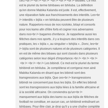
ceci:<br /> <br /> <br /> <br /> <br /> <br /> Bibawu. Ce mot
est le pluriel du terme tshibawu en tshiluba. La définition
qu'en donne Mabika Kalanda est juste. Il est, effectivement,
une réparation faite aux franchissements des interdits. Les<br
/> interdits « bijila » en tshiluba peuvent être de plusieurs
nature. Rappelons-nous de nos nzoloko, bilayi et consorts
pour nos kamo afin d'être forts et cogner nos adversaires
dans nos<br /> bagarres d'enfance. Je rappellerai aussi les
fétiches dans nos sports...il y a toujours des interdits dans ces
pratiques, les « bijila », au singulier « tshijila »...Donc, les<br
/> bijila sont de plusieurs natures et de plusieurs catégories. Il
en est de même des bibawu qui sont classés dans plusieurs
catégories selon leur dégré d'importance.<br /> <br /> <br />
<br /> <br /> <br /> Les bibindi. Ce mot est le pluriel du terme
tshibindi en tshiluba. Je compléterai et corrigerai mon ainé
Mabika Kalanda en disant que les bibindi sont des
transgressions aux bijila. Que ces<br /> transgressions
bibindi ne concernent pas tous les bijila. En effet les bibindi
sont les transgressions aux bijila liées à la famille africaine et
à la société africaine. On conviendra qu'un<br />
manquement aux bijila des kamo ou aux bijila de fétiches de
football ne constitue, en aucun cas, un tshibindi entraînant un
tshibawu. Pour être clair, je dirai qu'il y a une chaîne complète