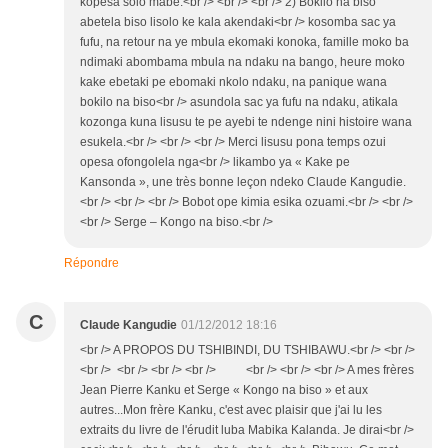
kopesa solo mabe.<br /> <br /> <br /> 2) Bokilo na biso
abetela biso lisolo ke kala akendaki<br /> kosomba sac ya
fufu, na retour na ye mbula ekomaki konoka, famille moko ba
ndimaki abombama mbula na ndaku na bango, heure moko
kake ebetaki pe ebomaki nkolo ndaku, na panique wana
bokilo na biso<br /> asundola sac ya fufu na ndaku, atikala
kozonga kuna lisusu te pe ayebi te ndenge nini histoire wana
esukela.<br /> <br /> <br /> Merci lisusu pona temps ozui
opesa ofongolela nga<br /> likambo ya « Kake pe
Kansonda », une très bonne leçon ndeko Claude Kangudie.
<br /> <br /> <br /> Bobot ope kimia esika ozuami.<br /> <br />
<br /> Serge – Kongo na biso.<br />
Répondre
C
Claude Kangudie
01/12/2012 18:16
<br /> A PROPOS DU TSHIBINDI, DU TSHIBAWU.<br /> <br />
<br /> <br /> <br /> <br /> <br /> <br /> <br /> A mes frères
Jean Pierre Kanku et Serge « Kongo na biso » et aux
autres...Mon frère Kanku, c'est avec plaisir que j'ai lu les
extraits du livre de l'érudit luba Mabika Kalanda. Je dirai<br />