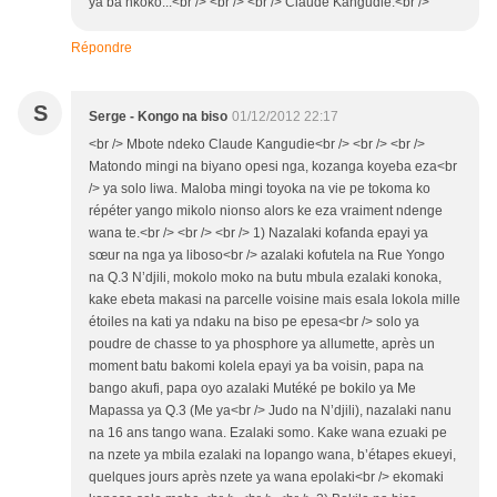
ya ba nkoko...<br /> <br /> <br /> Claude Kangudie.<br />
Répondre
S
Serge - Kongo na biso
01/12/2012 22:17
<br /> Mbote ndeko Claude Kangudie<br /> <br /> <br />
Matondo mingi na biyano opesi nga, kozanga koyeba eza<br
/> ya solo liwa. Maloba mingi toyoka na vie pe tokoma ko
répéter yango mikolo nionso alors ke eza vraiment ndenge
wana te.<br /> <br /> <br /> 1) Nazalaki kofanda epayi ya
sœur na nga ya liboso<br /> azalaki kofutela na Rue Yongo
na Q.3 N’djili, mokolo moko na butu mbula ezalaki konoka,
kake ebeta makasi na parcelle voisine mais esala lokola mille
étoiles na kati ya ndaku na biso pe epesa<br /> solo ya
poudre de chasse to ya phosphore ya allumette, après un
moment batu bakomi kolela epayi ya ba voisin, papa na
bango akufi, papa oyo azalaki Mutéké pe bokilo ya Me
Mapassa ya Q.3 (Me ya<br /> Judo na N’djili), nazalaki nanu
na 16 ans tango wana. Ezalaki somo. Kake wana ezuaki pe
na nzete ya mbila ezalaki na lopango wana, b’étapes ekueyi,
quelques jours après nzete ya wana epolaki<br /> ekomaki