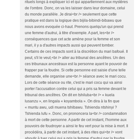
rituels longs à expliquer ici et qui appartiennent aux mystères
de l'ombre. Donc, on va les laisser dans leur domaine, celui
du monde parallèle. Je dirai<br /> seulement que cette
pratique est dans la logique des bijila-bibindi-bibawu que
nous avons evoquée ci-haut. Prenons quelqu'un qui prend
une femme d'autrui, à titre d'exemple. A part, les<br />
conséquences que cet acte amène pour la femme et son
mari, il y a d'autres impacts aussi qui peuvent tomber.
Certains de ces impacts sont à la discrétion du mari bafoué. Il
peut, s'il le veut,<br /> aller au tribunal des ancêtres. Un des
ces tribunaux ancestraux est la personne ayant le pouvoir de
frapper par la foudre. Si cette personne est saisie d'une telle
demande, elle organise une<br /> séance avec le mari cocu.
Lors de cette séance ou rite, c'est le mari cocu qui va ainsi
porter l'accusation contre celui qui a pris sa femme devant le
tribunal des ancêtres. On dit en tshiluba<br /> « kuela
lusanzu », en lingala « koyambola ». On dira à la fin que
« muntu awu, udi muena tshibawu. Tshienda ntshinyi ?
Tshienda lufu ». Donc, on prononcera la<br /> condamnation
à mort de cette personne. A partir de cet instant, l'homme aux
pouvoirs de foudroyer a ainsi le feu vert pour la mise à mort. Il
procédéra, à partir de cet instant, à des rites qui<br /> vont
aboutir à tuer celui qui a pris la femme d'autrui par la foudre.