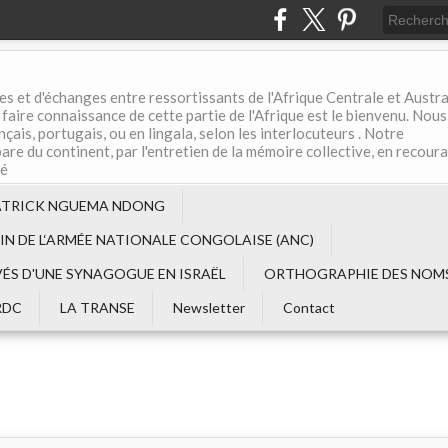
es et d'échanges entre ressortissants de l'Afrique Centrale et Austral
aire connaissance de cette partie de l'Afrique est le bienvenu. Nous
çais, portugais, ou en lingala, selon les interlocuteurs . Notre
are du continent, par l'entretien de la mémoire collective, en recour
té
ATRICK NGUEMA NDONG
EIN DE L‘ARMÉE NATIONALE CONGOLAISE (ANC)
VÉS D'UNE SYNAGOGUE EN ISRAËL
ORTHOGRAPHIE DES NOMS
RDC
LA TRANSE
Newsletter
Contact