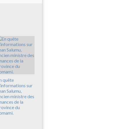
n quête
’informations sur
ean Salumu,
ncien ministre des
inances de la
rovince du
omami.