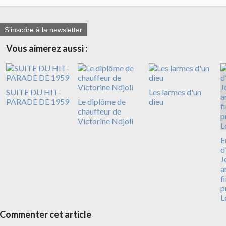
S'inscrire à la newsletter
Vous aimerez aussi :
SUITE DU HIT-
Les larmes d'un
PARADE DE 1959
Le diplôme de
dieu
chauffeur de
Victorine Ndjoli
E
d
J
a
f
p
L
Commenter cet article