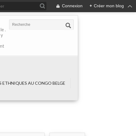
Connexion
+
Créer mon blog
e .
 y
ant
 ETHNIQUES AU CONGO BELGE