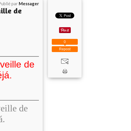
Publié par
Messager
lle de
0
Repost
veille de
já.
eille de
á.