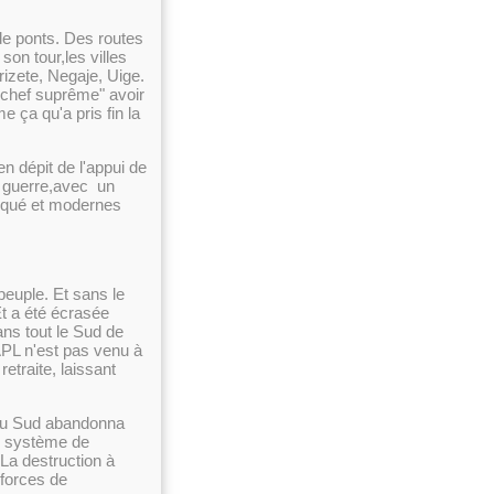
de ponts. Des routes
son tour,les villes
zete, Negaje, Uige.
"chef suprême" avoir
 ça qu'a pris fin la
en dépit de l'appui de
 guerre,avec un
iqué et modernes
 peuple. Et sans le
Et a été écrasée
ans tout le Sud de
'APL n'est pas venu à
retraite, laissant
 du Sud abandonna
le système de
 La destruction à
 forces de