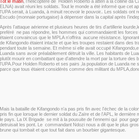
Tôt le matin
,
l'hélicoptère de
Holden Roberto a attéri à la colline da C
ELNA) avait réuni les soldats. Tout le monde a été informé que cet ap
l'UPA serait, à Luanda, à minuit recevoir le pouvoir.. Les soldats ont r
Escudo (monnaie portugaise) à dépenser dans la capital après l'ind
Après l'attaque aérienne et plusieurs heures de tirs d'artillerie lourde
preféré ne pas répondre, les hommes qui commandaientt les forces
étaient convaincus que le MPLA n'offrira aucune résistance. Ignorant
de Kifangondo étaient intacte et que les troupes restaient dans des 
pendant toute la semaine. Et même si elle avait occupé Kifangondo,el
Luanda sans avoir préalablement détruit la ville. Les habitants de Lua
plutôt mourir en combattant que d'attendre la mort par la torture des
l'UPA.Pour Holden Roberto et ses pairs ,la population de Luanda ne 
parce que tous étaient considérés comme des
militant du MPLA,don
Mais la bataille de Kifangondo n'a pas pris fin avec l'échec de la colon
pris fin que lorsque le dernier soldat du Zaïre et de l'APL, le
dernière
m
le pays. La IX Brigade se mit à la pousuite de l'ennemi qui pour gagn
detruisait les pont. Le commandant Ndozi nous a dit que le plus gros 
brune qui tombait et que tout fait dans un bourbier gigantesque.