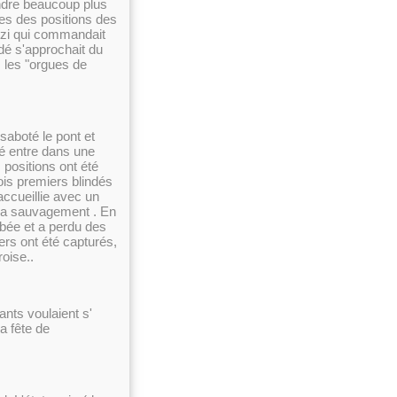
endre beaucoup plus
ches des positions des
zi qui commandait
indé s'approchait du
s les "orgues de
 saboté le pont et
dé entre dans une
 positions ont été
rois premiers blindés
accueillie avec un
ira sauvagement . En
mbée et a perdu des
ers ont été capturés,
oise..
nts voulaient s'
a fête de