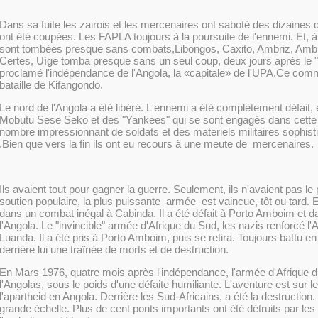
Dans sa fuite les zairois et les mercenaires ont saboté des dizaines 
ont été coupées. Les FAPLA toujours à la poursuite de l'ennemi. Et, à 
sont tombées presque sans combats,Libongos, Caxito, Ambriz, Ambri
Certes, Uíge tomba presque sans un seul coup, deux jours après le 
proclamé l'indépendance de l'Angola, la «capitale» de l'UPA.Ce comme
bataille de Kifangondo.
Le nord de l'Angola a été libéré. L'ennemi a été complètement défait, 
Mobutu Sese Seko et des "Yankees" qui se sont engagés dans cette
nombre impressionnant de soldats et des materiels
militaires
sophist
.Bien que vers la fin ils ont eu recours à une meute de mercenaires.
Ils avaient tout pour gagner la guerre. Seulement, ils n'avaient pas le
soutien populaire, la plus puissante armée est vaincue, tôt ou tard. 
dans un combat inégal à Cabinda. Il a été défait à Porto Amboim et d
l'Angola. Le "invincible" armée d'Afrique du Sud, les nazis renforcé l
Luanda. Il a été pris à Porto Amboim, puis se retira. Toujours battu en 
derrière lui une traînée de morts et de destruction.
En Mars 1976, quatre mois après l'indépendance, l'armée d'Afrique
l'Angolas, sous le poids d'une défaite humiliante. L'aventure est sur 
l'apartheid en Angola. Derrière les Sud-Africains, a été la destruction.
grande échelle. Plus de cent ponts importants ont été détruits par les