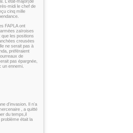
al. L'état-major(de
rès-midi le chef de
eçu cinq mille
ependance.
,les FAPLA ont
 armées zaïroises
 que les positions
tranchées creusées
le ne serait pas à
nda, préféraient
 bourreaux de
serait pas épargnée,
c un ennemi.
ne d'invasion. Il n'a
ercenaire , a quitté
er du temps,il
problème était la