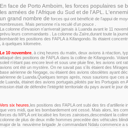
En face de Porto Amboim, les forces populaires se b
les armées de l'Afrique du Sud et de l'APL.
L'ennemi
un grand nombre de
forces qui ont bénéficié de l'appui de mo
nombreuses. Mais personne n'a reculé d'un pouce
.
La colonne d'invasion n'arriverait jamais à Luanda avant le 11 nov
prévu leurs commandants . La colonne du Zaïre,durant toute la journ
bombardé les positions des FAPLA à Kifangondo. Ils étaient concentr
, à quelques kilometre.
Le 10 novembre
, à cinq heures du matin, deux avions à réaction, t
attaqué des positions
de FAPLA
dans la colline de Kifangondo. Volant 
soleil n'étant pas encore levé et sous une pluie fine, les avions ont rat
avions ont été un mystère. On ne savait pas s'ils étaient des Mirages
base aérienne de Negage, ou étaient des avions obsolètes ayant déco
aérienne de Luanda.Quelques temps aprés, nous saurions que ces av
de Luanda, étainet des avions portugais,pilotés par les Portugais en A
mission était de défendre l'intégrité territoriale du pays avant le jour 
Vers six heures
,les positions des FAPLA ont subi des tirs d'artillerie 
que vers midi, que les bombardement ont cessé. Mais alors, les c
forces du MPLA ont localisé les forces zairoises,descendant la colinn
colonne de plus de deux mille hommes precedée des véhicules blindé
major de la
neuvième
brigade ,le commandant Ndalu commence a s'