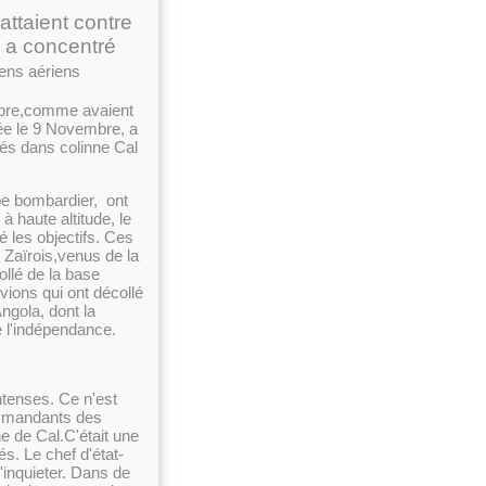
attaient contre
 a
concentré
yens aériens
embre,comme avaient
ée le 9 Novembre, a
és dans colinne Cal
ype bombardier, ont
à haute altitude, le
é les objectifs. Ces
 Zaïrois,venus de la
llé de la base
ions qui ont décollé
ngola, dont la
de l'indépendance.
intenses. Ce n'est
ommandants des
e de Cal.C'était une
s. Le chef d'état-
inquieter. Dans de