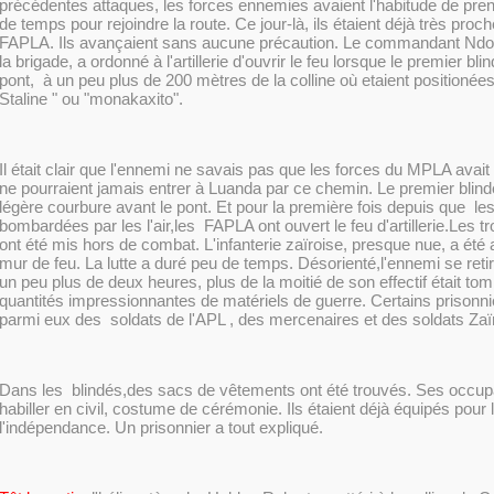
précédentes attaques, les forces ennemies avaient l'habitude de pr
de temps pour rejoindre la route. Ce jour-là, ils étaient déjà très pro
FAPLA. Ils avançaient sans aucune précaution. Le commandant Ndo
la brigade, a ordonné à l'artillerie d'ouvrir le feu lorsque le premier bl
pont, à un peu plus de 200 mètres de la colline où etaient positionée
Staline " ou "monakaxito".
Il était clair que l'ennemi ne savais pas que les forces du MPLA avait
ne pourraient jamais entrer à Luanda par ce chemin. Le premier blin
légère courbure avant le pont. Et pour la première fois depuis que les
bombardées par les l'air,les FAPLA ont ouvert le feu d'artillerie.Les t
ont été mis hors de combat. L'infanterie zaïroise, presque nue, a été 
mur de feu. La lutte a duré peu de temps. Désorienté,l'ennemi se ret
un peu plus de deux heures, plus de la moitié de son effectif était to
quantités impressionnantes de matériels de guerre. Certains prisonni
parmi eux des soldats de l'APL , des mercenaires et des soldats Zaïr
Dans les blindés,des
sacs de vêtements
ont été trouvés. Ses occupa
habiller en civil, costume de cérémonie. Ils étaient déjà équipés pour l
l'indépendance. Un prisonnier a tout expliqué.