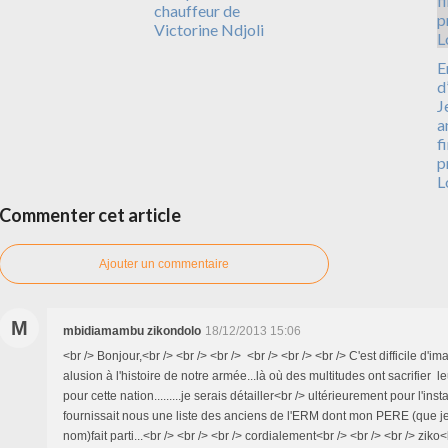
chauffeur de
Victorine Ndjoli
E
d
J
a
f
p
L
Commenter cet article
Ajouter un commentaire
M
mbidiamambu zikondolo
18/12/2013 15:06
<br /> Bonjour,<br /> <br /> <br /> <br /> <br /> <br /> C'est difficile d'im
alusion à l'histoire de notre armée...là où des multitudes ont sacrifier l
pour cette nation.........je serais détailler<br /> ultérieurement pour l'insta
fournissait nous une liste des anciens de l'ERM dont mon PERE (que je 
nom)fait parti...<br /> <br /> <br /> cordialement<br /> <br /> <br /> ziko<