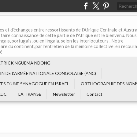
es et d'échanges entre ressortissants de l'Afrique Centrale et Austral
aire connaissance de cette partie de l'Afrique est le bienvenu. Nous
çais, portugais, ou en lingala, selon les interlocuteurs . Notre
are du continent, par l'entretien de la mémoire collective, en recour
té
ATRICK NGUEMA NDONG
EIN DE L‘ARMÉE NATIONALE CONGOLAISE (ANC)
VÉS D'UNE SYNAGOGUE EN ISRAËL
ORTHOGRAPHIE DES NOMS
RDC
LA TRANSE
Newsletter
Contact