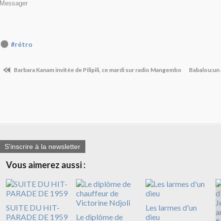
Messager
#rétro
Barbara Kanam invitée de Pilipili, ce mardi sur radio Mangembo
Babalou:un a
S'inscrire à la newsletter
Vous aimerez aussi :
SUITE DU HIT-
Les larmes d'un
PARADE DE 1959
Le diplôme de
dieu