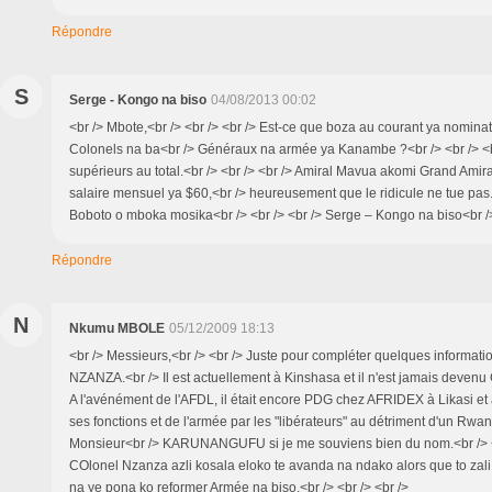
Répondre
S
Serge - Kongo na biso
04/08/2013 00:02
<br /> Mbote,<br /> <br /> <br /> Est-ce que boza au courant ya nomin
Colonels na ba<br /> Généraux na armée ya Kanambe ?<br /> <br /> <br
supérieurs au total.<br /> <br /> <br /> Amiral Mavua akomi Grand Amir
salaire mensuel ya $60,<br /> heureusement que le ridicule ne tue pas.<
Boboto o mboka mosika<br /> <br /> <br /> Serge – Kongo na biso<br /
Répondre
N
Nkumu MBOLE
05/12/2009 18:13
<br /> Messieurs,<br /> <br /> Juste pour compléter quelques informati
NZANZA.<br /> Il est actuellement à Kinshasa et il n'est jamais devenu 
A l'avénément de l'AFDL, il était encore PDG chez AFRIDEX à Likasi et a
ses fonctions et de l'armée par les "libérateurs" au détriment d'un Rwan
Monsieur<br /> KARUNANGUFU si je me souviens bien du nom.<br /> <
COlonel Nzanza azli kosala eloko te avanda na ndako alors que to zal
na ye pona ko reformer Armée na biso.<br /> <br /> <br />