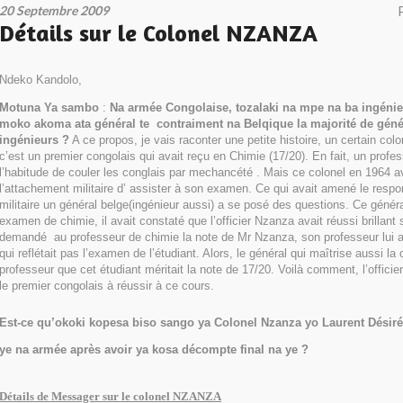
20 Septembre 2009
Détails sur le Colonel NZANZA
Ndeko Kandolo,
Motuna Ya sambo
:
Na armée Congolaise, tozalaki na mpe na ba ingénie
moko akoma ata général te contraiment na Belqique la majorité de gén
ingénieurs ?
A ce propos, je vais raconter une petite histoire, un certain col
c’est un premier congolais qui avait reçu en Chimie (17/20). En fait, un profe
l’habitude de couler les conglais par mechancété . Mais ce colonel en 1964 
l’attachement militaire d’ assister à son examen. Ce qui avait amené le resp
militaire un général belge(ingénieur aussi) a se posé des questions. Ce généra
examen de chimie, il avait constaté que l’officier Nzanza avait réussi brillant s
demandé au professeur de chimie la note de Mr Nzanza, son professeur lui a
qui reflétait pas l’examen de l’étudiant. Alors, le général qui maîtrise aussi la c
professeur que cet étudiant méritait la note de 17/20. Voilà comment, l’offici
le premier congolais à réussir à ce cours.
Est-ce qu’okoki kopesa biso sango ya Colonel Nzanza yo Laurent Désir
ye na armée après avoir ya kosa décompte final na ye ?
Détails de Messager sur le colonel NZANZA