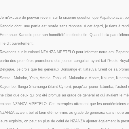
Je m'excuse de pouvoir revenir sur la sixième question que Papatoto
avait p
Kandolo dont une partie est restée sans réponse. A cet égard, je tiens à re
Emmanuel Kandolo pour son honnêtété intellectuelle. Quand il n'a pas d'élém
il le dit ouvertement.
Revenons sur le colonel NZANZA MPETELO pour informer notre ami Papatoto q
partie des premières promotions des jeunes congolais ayant fait l'Ecole Royale
Belgique. Je crois que les généraux Bonsange et Katsuva furent de sa promot
Sassa , Mukobo, Yeka, Amela, Tshikudi, Mulumba a Mbote, Kalume, Kisemp
Kayembe, Ilunga Shamanga (Saint Cyrien), jusqu'au jeune Etumba, l'actuel c
ne citer que ceux qui ont été promus au grade de général et qui avaient le m
colonel NZANZA MPETELO. Ces exemples attestent que les académiciens c
NZANZA avaient bel et bien été nommés au grade de généraux dans notre ar
leurs exploits, on peut en plus de celui de NZANZA ajouter également la pres