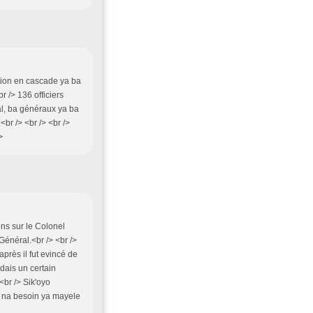
ation en cascade ya ba
 /> 136 officiers
al, ba généraux ya ba
br /> <br /> <br />
>
ons sur le Colonel
Général.<br /> <br />
près il fut evincé de
dais un certain
br /> Sik'oyo
i na besoin ya mayele