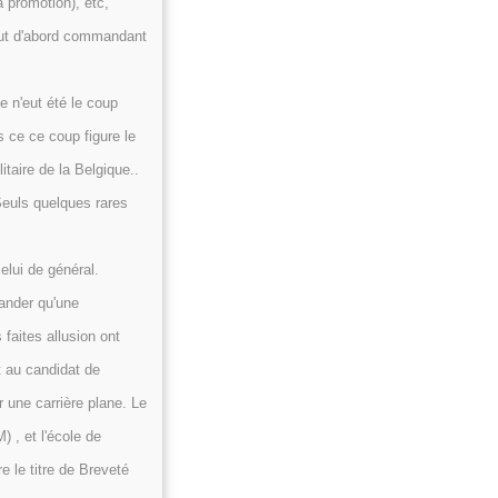
a promotion), etc,
l fut d'abord commandant
e n'eut été le coup
s ce ce coup figure le
taire de la Belgique..
Seuls quelques rares
elui de général.
mander qu'une
faites allusion ont
t au candidat de
 une carrière plane. Le
 , et l'école de
 le titre de Breveté