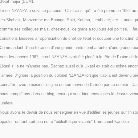
d'état major (BEM).
Le col NZANZA a suivi ce parcours. C'est ainsi qu'il a été promu en 1982 au
les Shabani, Manzembe ma Ebanga, Soki, Katima, Lembi etc, etc. Il aurait p
comme ses collègues mais, chez-nous, ce grade a toujours été politisé. Il fau
conditions laissées à l'appréciation du chef de l'état et occuper une foncti
Commandant d'une force ou d'une grande unité combattante, d'une grande écol
Vers les années 1987, le col NZANZA avait été placé à la tête de l'usine de fa
Likasi si je ne m'abuse pas. Sachez aussi qu'à Likasi existait ou existe encor
l'armée. J'ignore la position du colonel NZANZA lorsque Kabila est devenu pré
connaître avec précision l'origine de son renvoi de l'armée par ce dernier. D
nous complétons dans ce blog, ceux qui sont bien renseignés là-dessus viend
lumière.
Nous avons le devoir de nous renseigner en vue d'édifier les jeunes sur l'histo
épauler un tant soit peu notre "bibliothèque vivante" Emmanuel Kandolo. .