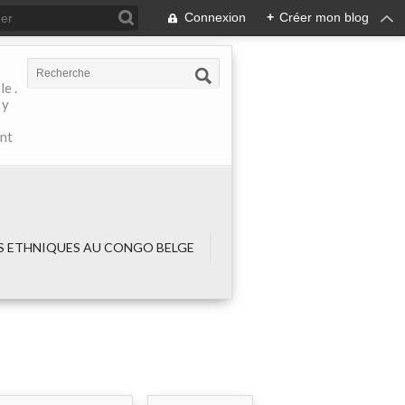
Connexion
+
Créer mon blog
e .
 y
ant
 ETHNIQUES AU CONGO BELGE