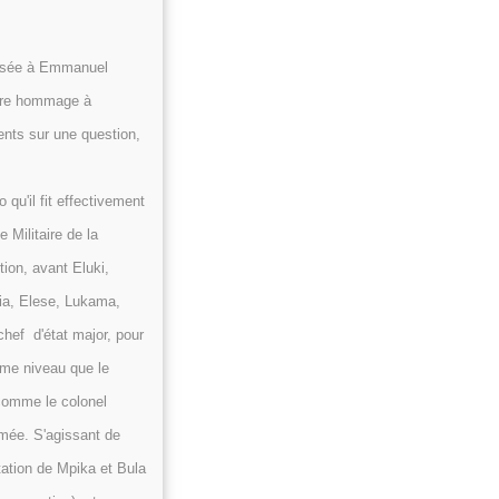
osée à Emmanuel
ndre hommage à
ents sur une question,
u'il fit effectivement
 Militaire de la
ion, avant Eluki,
ia, Elese, Lukama,
hef d'état major, pour
ême niveau que le
omme le colonel
mée. S'agissant de
tation de Mpika et Bula