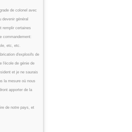
 grade de colonel avec
u devenir général
t remplir certaines
on de commandement:
e, etc, etc.
brication d'explosifs de
e l'école de génie de
sident et je ne saurais
ans la mesure où nous
ront apporter de la
ire de notre pays, et