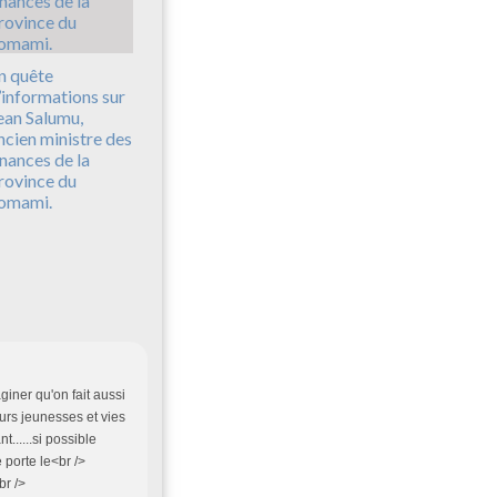
n quête
’informations sur
ean Salumu,
ncien ministre des
inances de la
rovince du
omami.
aginer qu'on fait aussi
eurs jeunesses et vies
nt......si possible
porte le<br />
br />