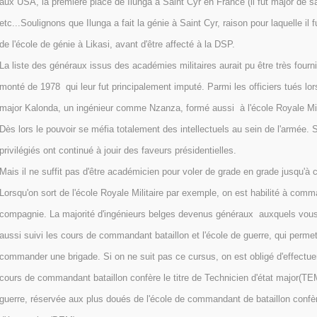
aux USA, la première place de Ilunga à Saint Cyr en France (il fut major de s
etc...Soulignons que Ilunga a fait la génie à Saint Cyr, raison pour laquelle i
de l'école de génie à Likasi, avant d'être affecté à la DSP.
La liste des généraux issus des académies militaires aurait pu être très fourni
monté de 1978 qui leur fut principalement imputé. Parmi les officiers tués lor
major Kalonda, un ingénieur comme Nzanza, formé aussi à l'école Royale Mili
Dès lors le pouvoir se méfia totalement des intellectuels au sein de l'armée. 
privilégiés ont continué à jouir des faveurs présidentielles.
Mais il ne suffit pas d'être académicien pour voler de grade en grade jusqu'à c
Lorsqu'on sort de l'école Royale Militaire par exemple, on est habilité à com
compagnie. La majorité d'ingénieurs belges devenus généraux auxquels vous 
aussi suivi les cours de commandant bataillon et l'école de guerre, qui perme
commander une brigade. Si on ne suit pas ce cursus, on est obligé d'effectuer
cours de commandant bataillon confère le titre de Technicien d'état major(TEM)
guerre, réservée aux plus doués de l'école de commandant de bataillon confère