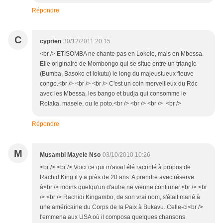
Répondre
C
cyprien
30/12/2011 20:15
<br /> ETISOMBA ne chante pas en Lokele, mais en Mbessa.
Elle originaire de Mombongo qui se situe entre un triangle
(Bumba, Basoko et lokutu) le long du majeustueux fleuve
congo.<br /> <br /> <br /> C'est un coin merveilleux du Rdc
avec les Mbessa, les bango et budja qui consomme le
Rotaka, masele, ou le poto.<br /> <br /> <br /> <br />
Répondre
M
Musambi Mayele Nso
03/10/2010 10:26
<br /> <br /> Voici ce qui m'avait été raconté à propos de
Rachid King il y a près de 20 ans. A prendre avec réserve
à<br /> moins quelqu'un d'autre ne vienne confirmer.<br /> <br
/> <br /> Rachidi Kingambo, de son vrai nom, s'était marié à
une américaine du Corps de la Paix à Bukavu. Celle-ci<br />
l'emmena aux USA où il composa quelques chansons.