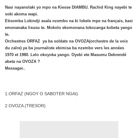
Nasi nayanolaki yo mpo na Kiesse DIAMBU. Rachid King nayebi te
soki akoma wapi.
Etisomba Lokindji asala nzembo na ki lokele mpe na français, kasi
emonanaka lisusu te. Mokolo ekomonana tokozanga kobeta yango
te.
Orchestres ORFAZ ya ba soldats na OVOZA(orchestre de la voix
du zaïre) ya ba journaliste ebimisa ba nzembo vers les années
1970 et 1980. Lelo okoyoka yango. Oyebi ete Masumu Debrendé
abeta na OVOZA ?
Messager..
1.ORFAZ (NGOY O SABOTER NGAI)
2.OVOZA (TRESOR)