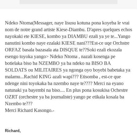
Ndeko Ntoma(Messager, naye lisusu kotuna pona koyeba le vrai
nom de notre grand artiste Kiese-Diambu. D'apres quelques echos
nayokaki ete KIESE, kombo ya DIAMBU ezali ya ye te...Yango
nanutini kombo naye ezalaki KIESE nani???Est-ce uqe Orchstre
ORFAZ basala bazasala ata DISQUE te??Soki ezali ekozala
esengo toyoka yango> Ndeko Ntoma , nazali kosenga pe
botielaka biso ba NZEMBO ya ba ndeko na BISO BA
SOLDATS ou MILITAIRES ya ngonga oyo boyebi babetaka ya
malamu...Rachid KING azali wapi??? Etisomba , est-ce que
ndenge nini toyokaka ba nzembo naye te???? Merci na eyano
natunaki ya bayembi na biso.... En plus pona kosukisa Ochestre
OZRT (orchestre ya ba journaliste) yango pe etikala kosala ba
Nzembo te???
Merci Richard Kasongo.-
Richard,