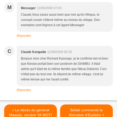
M
Messager
11/09/2009 07:03
Claude,Vous savez aussi bein que moi qu'en Afrique, le
concept cousin s'étend même au niveau du village. Des
exemples sont légions à cet àgard.Messager
Répondre
C
Claude Kangudie
11/09/2009 00:33
Bonjour mon cher Richard Kasongo. je te confirme bel et bien
que Kiesse portait bien son postnom de DIAMBU. Il était
admis qu'il était de la même famille que Ntesa Dalienst. Ceci
n'était pas du tout vrai. Ils étaient du même village. c'est lui
même kiesse qui me l'avait confié.
Répondre
< Le décès du général
Bellak commente la
Masiala, version YA MOTI
libération d'Evoloko >