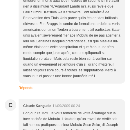
entourer un mort d'autant de mesures de sécurité s'il n'y avait
rien à dissimuler ?L'Adjudant Landu m'a aussi révelé que
Falu Sumbu, Katsuva wa Katsuvwira....ont bénéficié de
l'intervention des Etats-Unis parce qu'ils étaient des brillants
élèves de Fort Braggs, le centre de formation des bérets verts
américains dont mon Tonton a également fait partie.Les Etats-
unis avaient séverèment menacé Mobutu de ne pas attenter à
leur vie.Certaines langues prétendent aussi que Masiala lui-
même était dans cette conspiration et que Mobutu ne s'en
rendu compte que juste après, ce qui expliquerait sa
liquidation brutale ! Mais cela reste bien sûr à vérifier car
quand un événement est entouré d'un si grand mystère, il
laisse toujours libre cours à toutes les supputations.Merci à
vous tous et passez une bonne journéeKim61
Répondre
C
Claude Kangudie
11/09/2009 00:24
Bonjour Ya Moti. Je vous remercie de votre éclairage sur la
face cachée de Mobutu. Il faudrait qu'un travail de vérité soit
fait sur ces pratiques du sieur Mobutu Sese Seko, dit Joseph