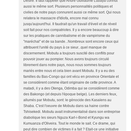
Désiré. Il faut rappeler que André Guillaume Lubaya connut
aussi le même sort. Plusieurs personnalités politiques et
civiles de notre pays connurent aussi ce même sort. Qui nous
relatera le massacre d'Idiofa, encore mal connu
jusqu'aujourd'hui. Il faudrait qu'un travail d'éveil et de réveil
soit fait pour nos compatriotes. Il y a encore beaucoup à dire
sur les pratiques de cannibalisme et de vampirisme du
"maréchal" et de sa bande...Nombreux sont encore ceux qui
attribuent l'unité du pays à ce sieur...quel manque de
discernement. Mobutu a toujours suscité des conflits pour
pouvoir jouer au pompier. Nous avons toujours circulé
librement dans notre pays, nous nous sommes toujours
mariés entre nous et cela bien avant Mobutu. Il y a eu des
familles du Bas-Congo qui ont vécu en province Orientale et
se considèrent comme étant originaire de cette province. A
matadi, il y a des Olenga, Odimba qui se considèrent comme
des Bakongo (et depuis l'époque belge). Les derniers feux,
allumés par Mobutu, sont: le génocide des Kasaïens au
Shaba. C'est l'oeuvre de Mobutu dans sa haine contre
Tshisekedi. Mobutu avait instrumentalisé dans son entreprise
diabolique les sieurs Nguza Karl-i-Bond et Kyungu wa
Kumuanza d'Oliveira. Tout le monde le sait. Ce drame, qui
peut dire combien de victimes il a fait ? Etait-ce une initiative