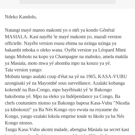
Ndeko Kandolo,
Natangi mayé manso makomi yo o ntéi ya kondo Général
MASIALA. Kasi nayébi 'te mayé makomi yo, mazali version
officielle. Nayébi version esusu ebima na nzinga nzinga ya
bakambi mboka o oleko wana. Oyébi version ya Léopard Mimi
tangu Mobotu na kopo ya Champagne na maboko, amela makila
ya Masiala, moto mwa yé abomba mpo na konzo ya yé.
Tala version yango:
Mobutu tango asalaki coup d'état na yé na 1965, KASA-VUBU
azongisaki yé na Mayombé sous surveillance. Azalaki kobanga
kokendé na Bas-Congo, mpo bayébisaki yé 'te Bakongo
bakoboma yé. Mpo na eleko ya Indépendance ya Congo, Ba
chefs coutumiers nionso ya Bakongo bapesa Kasa-Vubu "Nkodia
ya kibokonzi" ya Ba Nés Kongo oyo ewuta na royaume du
Kongo, yango ezalaki lokola emprise totale to likolo ya ba Nés
Kongo nionso.
Tangu Kasa-Vubu akomi malade, abengisa Masiala na secret kasi