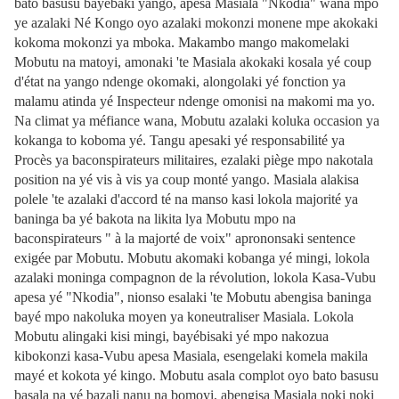
bato basusu bayébaki yango, apesa Masiala "Nkodia" wana mpo
ye azalaki Né Kongo oyo azalaki mokonzi monene mpe akokaki
kokoma mokonzi ya mboka. Makambo mango makomelaki
Mobutu na matoyi, amonaki 'te Masiala akokaki kosala yé coup
d'état na yango ndenge okomaki, alongolaki yé fonction ya
malamu atinda yé Inspecteur ndenge omonisi na makomi ma yo.
Na climat ya méfiance wana, Mobutu azalaki koluka occasion ya
kokanga to koboma yé. Tangu apesaki yé responsabilité ya
Procès ya baconspirateurs militaires, ezalaki piège mpo nakotala
position na yé vis à vis ya coup monté yango. Masiala alakisa
polele 'te azalaki d'accord té na manso kasi lokola majorité ya
baninga ba yé bakota na likita lya Mobutu mpo na
baconspirateurs " à la majorté de voix" aprononsaki sentence
exigée par Mobutu. Mobutu akomaki kobanga yé mingi, lokola
azalaki moninga compagnon de la révolution, lokola Kasa-Vubu
apesa yé "Nkodia", nionso esalaki 'te Mobutu abengisa baninga
bayé mpo nakoluka moyen ya koneutraliser Masiala. Lokola
Mobutu alingaki kisi mingi, bayébisaki yé mpo nakozua
kibokonzi kasa-Vubu apesa Masiala, esengelaki komela makila
mayé et kokota yé kingo. Mobutu asala complot oyo bato basusu
basala na yé bazali nanu na bomoyi, abengisa Masiala noki noki