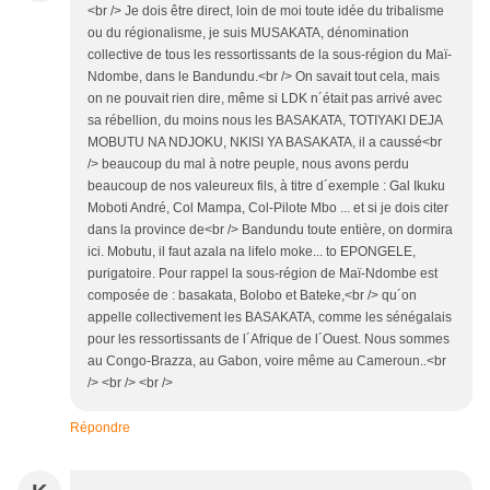
<br /> Je dois être direct, loin de moi toute idée du tribalisme
ou du régionalisme, je suis MUSAKATA, dénomination
collective de tous les ressortissants de la sous-région du Maï-
Ndombe, dans le Bandundu.<br /> On savait tout cela, mais
on ne pouvait rien dire, même si LDK n´était pas arrivé avec
sa rébellion, du moins nous les BASAKATA, TOTIYAKI DEJA
MOBUTU NA NDJOKU, NKISI YA BASAKATA, il a caussé<br
/> beaucoup du mal à notre peuple, nous avons perdu
beaucoup de nos valeureux fils, à titre d´exemple : Gal Ikuku
Moboti André, Col Mampa, Col-Pilote Mbo ... et si je dois citer
dans la province de<br /> Bandundu toute entière, on dormira
ici. Mobutu, il faut azala na lifelo moke... to EPONGELE,
purigatoire. Pour rappel la sous-région de Maï-Ndombe est
composée de : basakata, Bolobo et Bateke,<br /> qu´on
appelle collectivement les BASAKATA, comme les sénégalais
pour les ressortissants de l´Afrique de l´Ouest. Nous sommes
au Congo-Brazza, au Gabon, voire même au Cameroun..<br
/> <br /> <br />
Répondre