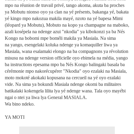
mpo na réunion de travail privé, tango akoma, akuta ba proches
ya Mobutu nionso oyo ya clan na yé présents, bakanga yé, bakata
yé kingo mpo nakozua makila mayé, nzoto na yé bapesa Mimi
(léopard ya Mobutu), Mobuto na kopo ya champagne na maboko,
azali kosépela na ndenge azui "nkodia" ya kibokonzi ya ba Nés
Kongo na bobomi mpe boméli makila ya Masiala. Na sima
na yango, esengelaki koluka ndenge ya komaquiller liwa ya
Masiala, wana esalamaki elongo na ba compagnons ya révolution
misusu na ndenge version officielle oyo ebimela na média, yango
ba instructions epesama mpo ba Nés Kongo balingaki basala ba
cérémonie mpo nakorécupérer "Nkodia" oyo ezalaki na Masiala,
moto mokoté akokaki kopusana na cercueil na yé oyo ezalaki
vide. Na sima ya bokundi Masiala ndenge okomi ba militaires
batikalaki kokengela lilita lya yé ndenge wana. Tala oyo mayébi
ngai o ntei ya liwa lya General MASIALA.
Wa bino ndeko.
YA MOTI