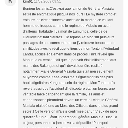
K
kim61
11/09/2009 09:51
Bonjour les amis,C'est vrai que la mort du Général Masiala
est resté énigmatique jusqu'à nos jours ! Le mystère complet
entoure les circonstances exactes de la mort de ce vaillant
homme de troupes comme le régime de Mobutu en avait
d'ailleurs l'habitude ! La mort de Lumumba, celle de de
Dieulevelt et tant d'autres....Je rejoins Ya' Moti sur plusieurs
passages de son commentaire car j'y retrouve beaucoup de
similitudes avec le récit que je tiens de mon Tonton, l'Adjudant
Landu, accusé également dans ce procès.Il m'a révelé que
Mobutu a eu vent du fait que le pouvoir était initialement aux
mains des Bakongos et qu'il devait leur être restitué
notamment via le Général Masiala qui était non seulement
Muyombe comme Kasa-Vubu mais égalemnt l'un des plus
hauts dignitaires Kongo au sein du régime !Mon Tonton m'a
révelé aussi que l'accident d'hélicoptère était un leurre, une
véritable farce car pendant que la famille, les amis et
connaissances pleuraient devant un cercueil vide, le Général
Masiala était détenu au Mess des Officiers dans le plus grand
secret ! Cette version m'a été confirmée par un Vieux de mon
quartier à Kin qui était un parent du général Masiala. Jusqu'à
ce jour, personne n'a jamais vu sa dépuoille ! Pourquoi