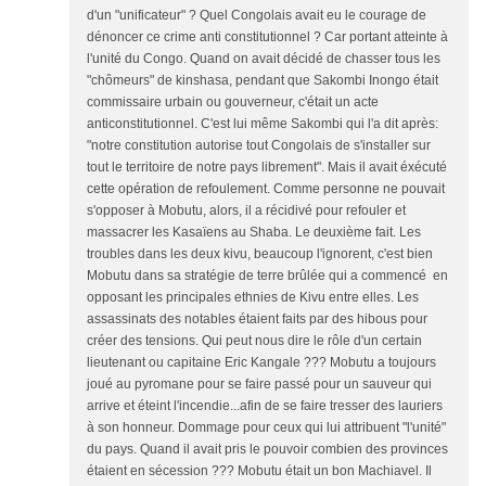
d'un "unificateur" ? Quel Congolais avait eu le courage de
dénoncer ce crime anti constitutionnel ? Car portant atteinte à
l'unité du Congo. Quand on avait décidé de chasser tous les
"chômeurs" de kinshasa, pendant que Sakombi Inongo était
commissaire urbain ou gouverneur, c'était un acte
anticonstitutionnel. C'est lui même Sakombi qui l'a dit après:
"notre constitution autorise tout Congolais de s'installer sur
tout le territoire de notre pays librement". Mais il avait éxécuté
cette opération de refoulement. Comme personne ne pouvait
s'opposer à Mobutu, alors, il a récidivé pour refouler et
massacrer les Kasaïens au Shaba. Le deuxième fait. Les
troubles dans les deux kivu, beaucoup l'ignorent, c'est bien
Mobutu dans sa stratégie de terre brûlée qui a commencé en
opposant les principales ethnies de Kivu entre elles. Les
assassinats des notables étaient faits par des hibous pour
créer des tensions. Qui peut nous dire le rôle d'un certain
lieutenant ou capitaine Eric Kangale ??? Mobutu a toujours
joué au pyromane pour se faire passé pour un sauveur qui
arrive et éteint l'incendie...afin de se faire tresser des lauriers
à son honneur. Dommage pour ceux qui lui attribuent "l'unité"
du pays. Quand il avait pris le pouvoir combien des provinces
étaient en sécession ??? Mobutu était un bon Machiavel. Il