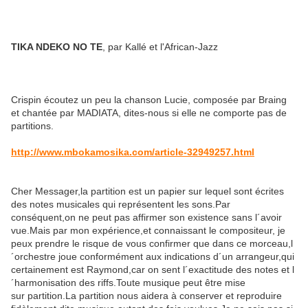
TIKA NDEKO NO TE
, par Kallé et l'African-Jazz
Crispin écoutez un peu la chanson Lucie, composée par Braing
et chantée par MADIATA, dites-nous si elle ne comporte pas de
partitions.
http://www.mbokamosika.com/article-32949257.html
Cher Messager,la partition est un papier sur lequel sont écrites
des notes musicales qui représentent les sons.Par
conséquent,on ne peut pas affirmer son existence sans l´avoir
vue.Mais par mon expérience,et connaissant le compositeur, je
peux prendre le risque de vous confirmer que dans ce morceau,l
´orchestre joue conformément aux indications d´un arrangeur,qui
certainement est Raymond,car on sent l´exactitude des notes et l
´harmonisation des riffs.Toute musique peut être mise
sur partition.La partition nous aidera à conserver et reproduire