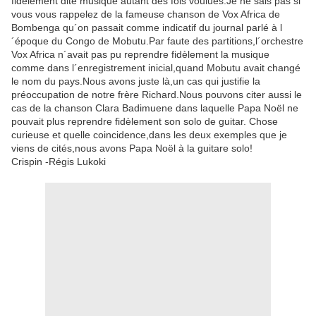
fidèlement dite musique autant des fois voulues.Je ne sais pas si
vous vous rappelez de la fameuse chanson de Vox Africa de
Bombenga qu´on passait comme indicatif du journal parlé à l
´époque du Congo de Mobutu.Par faute des partitions,l´orchestre
Vox Africa n´avait pas pu reprendre fidèlement la musique
comme dans l´enregistrement inicial,quand Mobutu avait changé
le nom du pays.Nous avons juste là,un cas qui justifie la
préoccupation de notre frère Richard.Nous pouvons citer aussi le
cas de la chanson Clara Badimuene dans laquelle Papa Noël ne
pouvait plus reprendre fidèlement son solo de guitar. Chose
curieuse et quelle coincidence,dans les deux exemples que je
viens de cités,nous avons Papa Noël à la guitare solo!
Crispin -Régis Lukoki