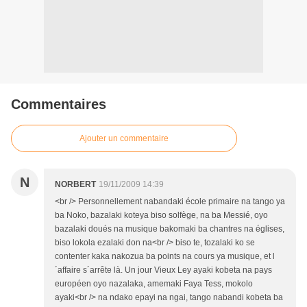
Commentaires
Ajouter un commentaire
N
NORBERT
19/11/2009 14:39
<br /> Personnellement nabandaki école primaire na tango ya
ba Noko, bazalaki koteya biso solfège, na ba Messié, oyo
bazalaki doués na musique bakomaki ba chantres na églises,
biso lokola ezalaki don na<br /> biso te, tozalaki ko se
contenter kaka nakozua ba points na cours ya musique, et l
´affaire s´arrête là. Un jour Vieux Ley ayaki kobeta na pays
européen oyo nazalaka, amemaki Faya Tess, mokolo
ayaki<br /> na ndako epayi na ngai, tango nabandi kobeta ba