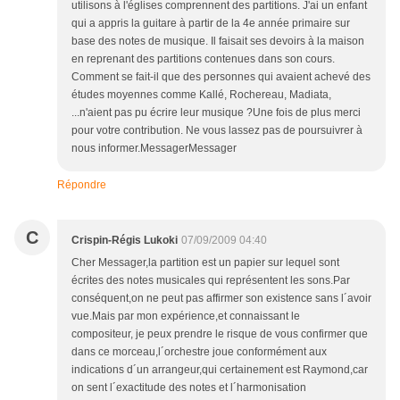
utilisons à l'églises comprennent des partitions. J'ai un enfant
qui a appris la guitare à partir de la 4e année primaire sur
base des notes de musique. Il faisait ses devoirs à la maison
en reprenant des partitions contenues dans son cours.
Comment se fait-il que des personnes qui avaient achevé des
études moyennes comme Kallé, Rochereau, Madiata,
...n'aient pas pu écrire leur musique ?Une fois de plus merci
pour votre contribution. Ne vous lassez pas de poursuivrer à
nous informer.MessagerMessager
Répondre
C
Crispin-Régis Lukoki
07/09/2009 04:40
Cher Messager,la partition est un papier sur lequel sont
écrites des notes musicales qui représentent les sons.Par
conséquent,on ne peut pas affirmer son existence sans l´avoir
vue.Mais par mon expérience,et connaissant le
compositeur, je peux prendre le risque de vous confirmer que
dans ce morceau,l´orchestre joue conformément aux
indications d´un arrangeur,qui certainement est Raymond,car
on sent l´exactitude des notes et l´harmonisation