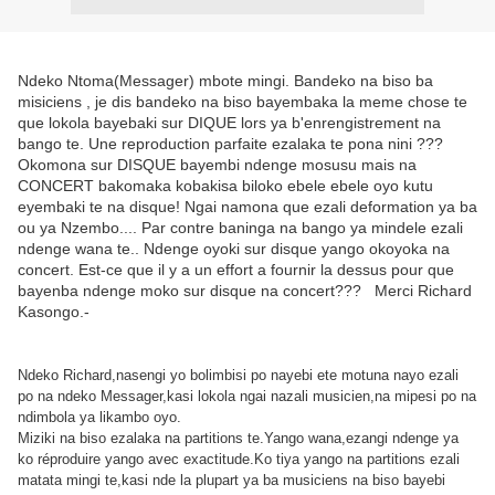
Ndeko Ntoma(Messager) mbote mingi. Bandeko na biso ba
misiciens , je dis bandeko na biso bayembaka la meme chose te
que lokola bayebaki sur DIQUE lors ya b'enrengistrement na
bango te. Une reproduction parfaite ezalaka te pona nini ???
Okomona sur DISQUE bayembi ndenge mosusu mais na
CONCERT bakomaka kobakisa biloko ebele ebele oyo kutu
eyembaki te na disque! Ngai namona que ezali deformation ya ba
ou ya Nzembo.... Par contre baninga na bango ya mindele ezali
ndenge wana te.. Ndenge oyoki sur disque yango okoyoka na
concert. Est-ce que il y a un effort a fournir la dessus pour que
bayenba ndenge moko sur disque na concert??? Merci Richard
Kasongo.-
Ndeko Richard,nasengi yo bolimbisi po nayebi ete motuna nayo ezali
po na ndeko Messager,kasi lokola ngai nazali musicien,na mipesi po na
ndimbola ya likambo oyo.
Miziki na biso ezalaka na partitions te.Yango wana,ezangi ndenge ya
ko réproduire yango avec exactitude.Ko tiya yango na partitions ezali
matata mingi te,kasi nde la plupart ya ba musiciens na biso bayebi