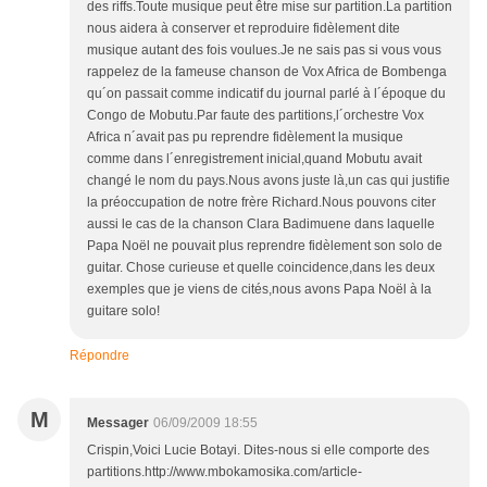
des riffs.Toute musique peut être mise sur partition.La partition
nous aidera à conserver et reproduire fidèlement dite
musique autant des fois voulues.Je ne sais pas si vous vous
rappelez de la fameuse chanson de Vox Africa de Bombenga
qu´on passait comme indicatif du journal parlé à l´époque du
Congo de Mobutu.Par faute des partitions,l´orchestre Vox
Africa n´avait pas pu reprendre fidèlement la musique
comme dans l´enregistrement inicial,quand Mobutu avait
changé le nom du pays.Nous avons juste là,un cas qui justifie
la préoccupation de notre frère Richard.Nous pouvons citer
aussi le cas de la chanson Clara Badimuene dans laquelle
Papa Noël ne pouvait plus reprendre fidèlement son solo de
guitar. Chose curieuse et quelle coincidence,dans les deux
exemples que je viens de cités,nous avons Papa Noël à la
guitare solo!
Répondre
M
Messager
06/09/2009 18:55
Crispin,Voici Lucie Botayi. Dites-nous si elle comporte des
partitions.http://www.mbokamosika.com/article-