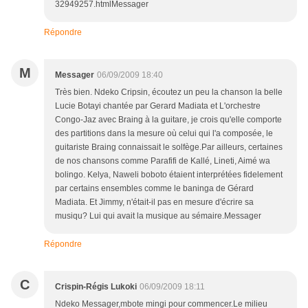
32949257.htmlMessager
Répondre
M
Messager
06/09/2009 18:40
Très bien. Ndeko Cripsin, écoutez un peu la chanson la belle
Lucie Botayi chantée par Gerard Madiata et L'orchestre
Congo-Jaz avec Braing à la guitare, je crois qu'elle comporte
des partitions dans la mesure où celui qui l'a composée, le
guitariste Braing connaissait le solfège.Par ailleurs, certaines
de nos chansons comme Parafifi de Kallé, Lineti, Aimé wa
bolingo. Kelya, Naweli boboto étaient interprétées fidelement
par certains ensembles comme le baninga de Gérard
Madiata. Et Jimmy, n'était-il pas en mesure d'écrire sa
musiqu? Lui qui avait la musique au sémaire.Messager
Répondre
C
Crispin-Régis Lukoki
06/09/2009 18:11
Ndeko Messager,mbote mingi pour commencer.Le milieu