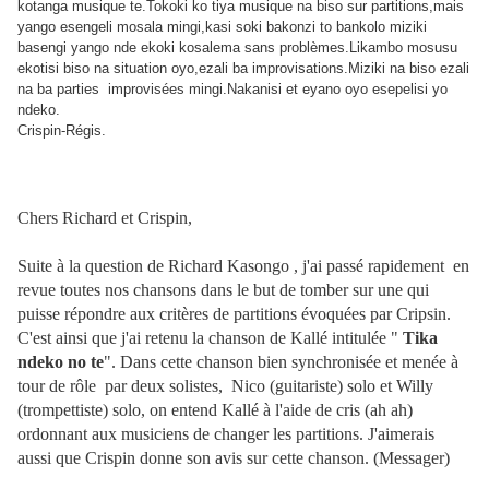
kotanga musique te.Tokoki ko tiya musique na biso sur partitions,mais
yango esengeli mosala mingi,kasi soki bakonzi to bankolo miziki
basengi yango nde ekoki kosalema sans problèmes.Likambo mosusu
ekotisi biso na situation oyo,ezali ba improvisations.Miziki na biso ezali
na ba parties improvisées mingi.Nakanisi et eyano oyo esepelisi yo
ndeko.
Crispin-Régis.
Chers Richard et Crispin,
Suite à la question de Richard Kasongo , j'ai passé rapidement en
revue toutes nos chansons dans le but de tomber sur une qui
puisse répondre aux critères de partitions évoquées par Cripsin.
C'est ainsi que j'ai retenu la chanson de Kallé intitulée "
Tika
ndeko no te
". Dans cette chanson bien synchronisée et menée à
tour de rôle par deux solistes, Nico (guitariste) solo et Willy
(trompettiste) solo, on entend Kallé à l'aide de cris (ah ah)
ordonnant aux musiciens de changer les partitions. J'aimerais
aussi que Crispin donne son avis sur cette chanson. (Messager)