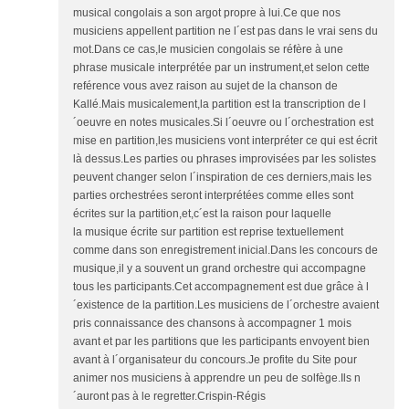
musical congolais a son argot propre à lui.Ce que nos
musiciens appellent partition ne l´est pas dans le vrai sens du
mot.Dans ce cas,le musicien congolais se réfère à une
phrase musicale interprétée par un instrument,et selon cette
reférence vous avez raison au sujet de la chanson de
Kallé.Mais musicalement,la partition est la transcription de l
´oeuvre en notes musicales.Si l´oeuvre ou l´orchestration est
mise en partition,les musiciens vont interpréter ce qui est écrit
là dessus.Les parties ou phrases improvisées par les solistes
peuvent changer selon l´inspiration de ces derniers,mais les
parties orchestrées seront interprétées comme elles sont
écrites sur la partition,et,c´est la raison pour laquelle
la musique écrite sur partition est reprise textuellement
comme dans son enregistrement inicial.Dans les concours de
musique,il y a souvent un grand orchestre qui accompagne
tous les participants.Cet accompagnement est due grâce à l
´existence de la partition.Les musiciens de l´orchestre avaient
pris connaissance des chansons à accompagner 1 mois
avant et par les partitions que les participants envoyent bien
avant à l´organisateur du concours.Je profite du Site pour
animer nos musiciens à apprendre un peu de solfège.Ils n
´auront pas à le regretter.Crispin-Régis