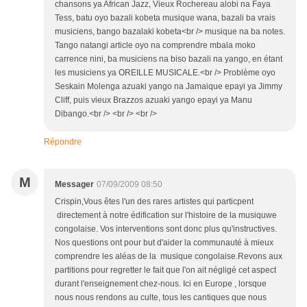
chansons ya African Jazz, Vieux Rochereau alobi na Faya
Tess, batu oyo bazali kobeta musique wana, bazali ba vrais
musiciens, bango bazalaki kobeta<br /> musique na ba notes.
Tango natangi article oyo na comprendre mbala moko
carrence nini, ba musiciens na biso bazali na yango, en étant
les musiciens ya OREILLE MUSICALE.<br /> Problème oyo
Seskain Molenga azuaki yango na Jamaique epayi ya Jimmy
Cliff, puis vieux Brazzos azuaki yango epayi ya Manu
Dibango.<br /> <br /> <br />
Répondre
M
Messager
07/09/2009 08:50
Crispin,Vous êtes l'un des rares artistes qui particpent
directement à notre édification sur l'histoire de la musiquwe
congolaise. Vos interventions sont donc plus qu'instructives.
Nos questions ont pour but d'aider la communauté à mieux
comprendre les aléas de la musique congolaise.Revons aux
partitions pour regretter le fait que l'on ait négligé cet aspect
durant l'enseignement chez-nous. Ici en Europe , lorsque
nous nous rendons au culte, tous les cantiques que nous