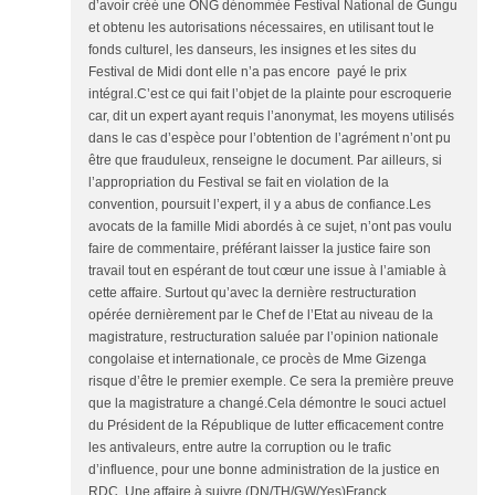
d’avoir créé une ONG dénommée Fes­tival National de Gungu
et obtenu les autorisations nécessai­res, en utilisant tout le
fonds culturel, les danseurs, les insi­gnes et les sites du
Festival de Midi dont elle n’a pas encore payé le prix
intégral.C’est ce qui fait l’objet de la plainte pour escroquerie
car, dit un expert ayant requis l’anonymat, les moyens utilisés
dans le cas d’espèce pour l’obtention de l’agré­ment n’ont pu
être que fraudu­leux, renseigne le document. Par ailleurs, si
l’appropriation du Festival se fait en violation de la
convention, poursuit l’expert, il y a abus de confiance.Les
avocats de la famille Midi abordés à ce sujet, n’ont pas voulu
faire de commentaire, préférant laisser la justice faire son
travail tout en espérant de tout cœur une issue à l’amiable à
cette affaire. Surtout qu’avec la dernière restructu­ration
opérée dernièrement par le Chef de l’Etat au ni­veau de la
magistrature, res­tructuration saluée par l’opinion nationale
congolaise et internationale, ce procès de Mme Gizenga
risque d’être le premier exemple. Ce sera la première preuve
que la magistrature a changé.Cela démontre le souci actuel
du Président de la République de lutter efficacement contre
les antivaleurs, entre autre la corruption ou le trafic
d’influence, pour une bonne ad­ministration de la justice en
RDC. Une affaire à suivre.(DN/TH/GW/Yes)Franck