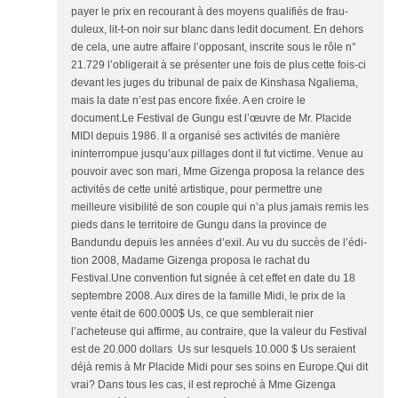
payer le prix en recourant à des moyens qualifiés de frau­
duleux, lit-t-on noir sur blanc dans ledit document. En dehors
de cela, une autre affaire l’op­posant, inscrite sous le rôle n°
21.729 l’obligerait à se présen­ter une fois de plus cette fois-­ci
devant les juges du tribunal de paix de Kinshasa Ngaliema,
mais la date n’est pas encore fixée. A en croire le
document.Le Festival de Gungu est l’œuvre de Mr. Placide
MIDI de­puis 1986. Il a organisé ses ac­tivités de manière
ininterrompue jusqu’aux pillages dont il fut vic­time. Venue au
pouvoir avec son mari, Mme Gizenga proposa la relance des
activités de cette unité artistique, pour permettre une
meilleure visibilité de son couple qui n’a plus jamais re­mis les
pieds dans le territoire de Gungu dans la province de
Bandundu depuis les années d’exil. Au vu du succès de l’édi­
tion 2008, Madame Gizenga proposa le rachat du
Festival.Une convention fut signée à cet effet en date du 18
septembre 2008. Aux dires de la famille Midi, le prix de la
vente était de 600.000$ Us, ce que semble­rait nier
l’acheteuse qui affirme, au contraire, que la valeur du Festival
est de 20.000 dollars Us sur lesquels 10.000 $ Us seraient
déjà remis à Mr Placide Midi pour ses soins en Europe.Qui dit
vrai? Dans tous les cas, il est reproché à Mme Gizenga