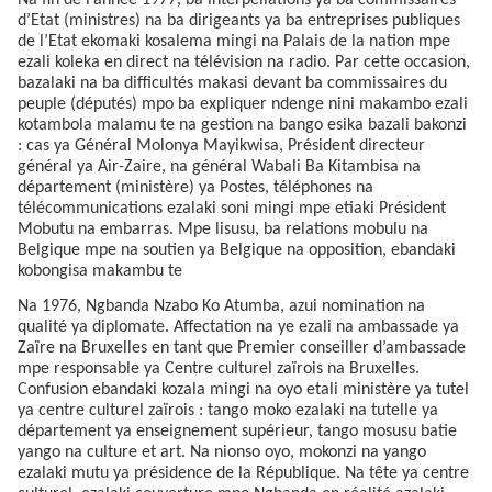
d’Etat (ministres) na ba dirigeants ya ba entreprises publiques
de l’Etat ekomaki kosalema mingi na Palais de la nation mpe
ezali koleka en direct na télévision na radio. Par cette occasion,
bazalaki na ba difficultés makasi devant ba commissaires du
peuple (députés) mpo ba expliquer ndenge nini makambo ezali
kotambola malamu te na gestion na bango esika bazali bakonzi
: cas ya Général Molonya Mayikwisa, Président directeur
général ya Air-Zaire, na général Wabali Ba Kitambisa na
département (ministère) ya Postes, téléphones na
télécommunications ezalaki soni mingi mpe etiaki Président
Mobutu na embarras. Mpe lisusu, ba relations mobulu na
Belgique mpe na soutien ya Belgique na opposition, ebandaki
kobongisa makambu te
Na 1976, Ngbanda Nzabo Ko Atumba, azui nomination na
qualité ya diplomate. Affectation na ye ezali na ambassade ya
Zaïre na Bruxelles en tant que Premier conseiller d’ambassade
mpe responsable ya Centre culturel zaïrois na Bruxelles.
Confusion ebandaki kozala mingi na oyo etali ministère ya tutel
ya centre culturel zaïrois : tango moko ezalaki na tutelle ya
département ya enseignement supérieur, tango mosusu batie
yango na culture et art. Na nionso oyo, mokonzi na yango
ezalaki mutu ya présidence de la République. Na tête ya centre