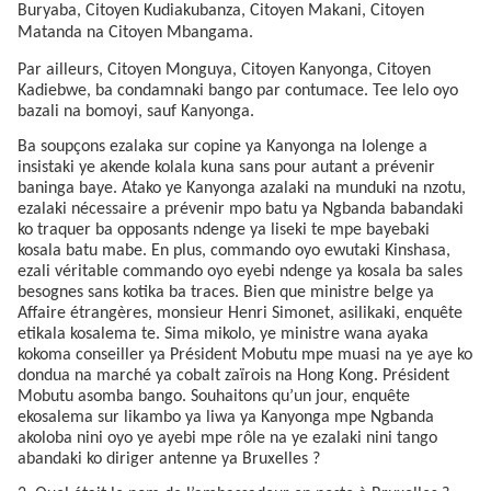
Buryaba, Citoyen Kudiakubanza, Citoyen Makani, Citoyen
Matanda na Citoyen Mbangama.
Par ailleurs, Citoyen Monguya, Citoyen Kanyonga, Citoyen
Kadiebwe, ba condamnaki bango par contumace. Tee lelo oyo
bazali na bomoyi, sauf Kanyonga.
Ba soupçons ezalaka sur copine ya Kanyonga na lolenge a
insistaki ye akende kolala kuna sans pour autant a prévenir
baninga baye. Atako ye Kanyonga azalaki na munduki na nzotu,
ezalaki nécessaire a prévenir mpo batu ya Ngbanda babandaki
ko traquer ba opposants ndenge ya liseki te mpe bayebaki
kosala batu mabe. En plus, commando oyo ewutaki Kinshasa,
ezali véritable commando oyo eyebi ndenge ya kosala ba sales
besognes sans kotika ba traces. Bien que ministre belge ya
Affaire étrangères, monsieur Henri Simonet, asilikaki, enquête
etikala kosalema te. Sima mikolo, ye ministre wana ayaka
kokoma conseiller ya Président Mobutu mpe muasi na ye aye ko
dondua na marché ya cobalt zaïrois na Hong Kong. Président
Mobutu asomba bango. Souhaitons qu’un jour, enquête
ekosalema sur likambo ya liwa ya Kanyonga mpe Ngbanda
akoloba nini oyo ye ayebi mpe rôle na ye ezalaki nini tango
abandaki ko diriger antenne ya Bruxelles ?