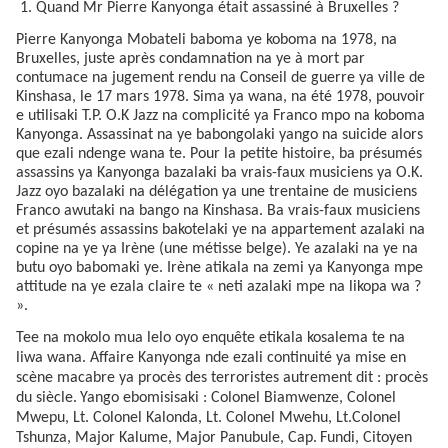
1. Quand Mr Pierre Kanyonga était assassiné à Bruxelles ?
Pierre Kanyonga Mobateli baboma ye koboma na 1978, na
Bruxelles, juste après condamnation na ye à mort par
contumace na jugement rendu na Conseil de guerre ya ville de
Kinshasa, le 17 mars 1978. Sima ya wana, na été 1978, pouvoir
e utilisaki T.P. O.K Jazz na complicité ya Franco mpo na koboma
Kanyonga. Assassinat na ye babongolaki yango na suicide alors
que ezali ndenge wana te. Pour la petite histoire, ba présumés
assassins ya Kanyonga bazalaki ba vrais-faux musiciens ya O.K.
Jazz oyo bazalaki na délégation ya une trentaine de musiciens
Franco awutaki na bango na Kinshasa. Ba vrais-faux musiciens
et présumés assassins bakotelaki ye na appartement azalaki na
copine na ye ya Irène (une métisse belge). Ye azalaki na ye na
butu oyo babomaki ye. Irène atikala na zemi ya Kanyonga mpe
attitude na ye ezala claire te « neti azalaki mpe na likopa wa ?
».
Tee na mokolo mua lelo oyo enquête etikala kosalema te na
liwa wana. Affaire Kanyonga nde ezali continuité ya mise en
scène macabre ya procès des terroristes autrement dit : procès
du siècle.
Yango ebomisisaki : Colonel Biamwenze, Colonel
Mwepu, Lt. Colonel Kalonda, Lt. Colonel Mwehu, Lt.Colonel
Tshunza, Major Kalume, Major Panubule, Cap.
Fundi, Citoyen