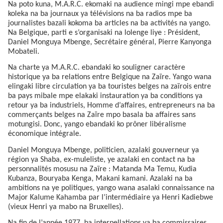
Na poto kuna, M.A.R.C. ekomaki na audience mingi mpe ebandi
koleka na ba journaux ya télévisions na ba radios mpe ba
journalistes bazali kokoma ba articles na ba activités na yango.
Na Belgique, parti e s’organisaki na lolenge liye : Président,
Daniel Monguya Mbenge, Secrétaire général, Pierre Kanyonga
Mobateli.
Na charte ya M.A.R.C. ebandaki ko souligner caractère
historique ya ba relations entre Belgique na Zaïre. Yango wana
elingaki libre circulation ya ba touristes belges na zaïrois entre
ba pays mibale mpe elakaki instauration ya ba conditions ya
retour ya ba industriels, Homme d’affaires, entrepreneurs na ba
commerçants belges na Zaïre mpo basala ba affaires sans
motungisi. Donc, yango ebandaki ko prôner libéralisme
économique intégrale.
Daniel Monguya Mbenge, politicien, azalaki gouverneur ya
région ya Shaba, ex-muleliste, ye azalaki en contact na ba
personnalités mosusu na Zaïre : Matanda Ma Temu, Kudia
Kubanza, Bouryaba Kenga, Makani kamani. Azalaki na ba
ambitions na ye politiques, yango wana asalaki connaissance na
Major Kalume Kahamba par l’intermédiaire ya Henri Kadiebwe
(vieux Henri ya mabo na Bruxelles).
Na fin de l’année 1977, ba interpellations ya ba commissaires