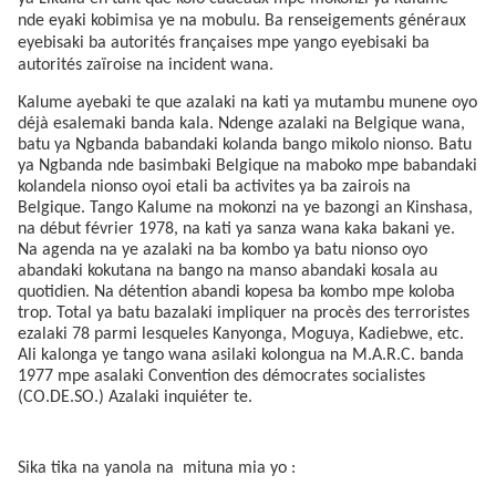
nde eyaki kobimisa ye na mobulu. Ba renseigements généraux
eyebisaki ba autorités françaises mpe yango eyebisaki ba
autorités zaïroise na incident wana.
Kalume ayebaki te que azalaki na kati ya mutambu munene oyo
déjà esalemaki banda kala. Ndenge azalaki na Belgique wana,
batu ya Ngbanda babandaki kolanda bango mikolo nionso. Batu
ya Ngbanda nde basimbaki Belgique na maboko mpe babandaki
kolandela nionso oyoi etali ba activites ya ba zairois na
Belgique. Tango Kalume na mokonzi na ye bazongi an Kinshasa,
na début février 1978, na kati ya sanza wana kaka bakani ye.
Na agenda na ye azalaki na ba kombo ya batu nionso oyo
abandaki kokutana na bango na manso abandaki kosala au
quotidien. Na détention abandi kopesa ba kombo mpe koloba
trop. Total ya batu bazalaki impliquer na procès des terroristes
ezalaki 78 parmi lesqueles Kanyonga, Moguya, Kadiebwe, etc.
Ali kalonga ye tango wana asilaki kolongua na M.A.R.C. banda
1977 mpe asalaki Convention des démocrates socialistes
(CO.DE.SO.) Azalaki inquiéter te.
Sika tika na yanola na
mituna mia yo :