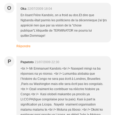
O
Oka
22/07/2009 18:04
En lisant Frère Kandolo, on a froid au dos.Et dire que
Ngbanda était parmis les politiciens de la décennieque j'ai tjrs
apprécié rien que par sa vision de la "chose
publique"L'étiquette de TERMINATOR ne pourra lui
quitter.Dommage!
Répondre
P
Papatoto
21/07/2009 22:30
<br /> Mr Emmanuel Kandolo.<br /> Nasepeli mingi na ba
réponses na yo nionso. <br /> Lumumba alobaka que
l’histoire du Congo ne sera pas écrit à Londres, Bruxelles
,Paris ou Washington mais elle sera écrit pas les congolais.
<br /> Ozali vraiment ko contribuer na réécrire histoire ya
Congo.<br /> Kasi olobeli makambo ya procès ya
LI.CO.PA(ligue congolaise pour la paix). Kasi à part la
signification ya Licopa. Nayebi vraiment organisation
malamu malamu te.<br /> Motuna ya liboso :<br /> Okoki ko
expliquer ngai procès ya Licopa en détail ?<br /> Motuna