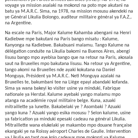
voyage ya mission asalaki na mokonzi na poto mpe akutani na
batu ya M.A.R.C. Sima, na 1978, na mission mosusu akendeki na
ye Général Likulia Bolongo, auditeur militaire général ya F.A.Z,.
na Argentine.
Na escale na Paris, Major Kalume Kahamba abengani na Henri
Kadiebwe mpe bakutani na Paris bango misatu : Kalume,
Kanyonga na Kadiebwe. Bakabuani malamu. Tango Kalume na
délégation conduite na Likulia bakomi na Buenos Aires, abengi
lisusu bango mpo ayebisa bango que na retour na Paris, akosala
saut na Bruxelles mpo bakutana lisusu. Na retour ya Argentine,
tango akomi na Bruxelles nde ayaki kokutana na Daniel
Monguya, Président ya M.A.R.C. Neti Monguya azalaki na
Bruxelles te, bakumbani tee na Liège epayi abandaki kofanda.
Sima ya wana bakeyi ko visiter usine ya minduki, Fabrique
nationale ya Herstal.
Kalume ayebaki yango malamu mpo
atanga na académie royal militaire belge. Kuna, azuaki
mitraillette ya lunette. Bakabelaki ye ? Asombaki ? Azuaki
yango kuna ? Azuaki yango esika mosusu ? Selon kalume, usine
ya fabrication ya minduki epesaki cadeau na général Likulia.
Mitraillette wana elukelaki ye makambo mpo douane française
ekangaki ye na Roissy aéroport Charles de Gaulle. Intervention
ya Likulia en tant que kolo cadeaux mpe mokonzi ya Kalume