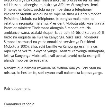
exécutions ya ba condamnes à mort na procès de terroristes,
roi Hassan II abengisa ministre ya Affaires étrangères Henri
Simonet na Rabat, asolola na ye mpe sima a téléphoner
President Mobutu asololi na ye mpe na sima a Henri Simonet
Président Mobutu na téléphone, babongisa makambo, ba
relations ezongaka malamu, Président Mobutu atiki kosenga na
Premier ministre Tindemans alongola Simonet, etc. Na
ambiance wana, ezalaki risquer kotia ba intérêts d’Etat en péril
likolo na enquête na liwa ya Kanyonga. Suka suka, Monsieur
Simonet na muasi na ye bakomaki na service ya Président
Mobutu a 100%. Sika, soki famille ya Kanyonga esali makasi
mpo eyeba vérité, ekoyeba yango.
Maître kanyonga Bidimpata,
leki ya Kanyonga Mobateli, azali avocat, ayebi nzela esengeli
alanda mpo vérité eyebana.
Nabanzi que nameki koyanola na mituna mia yo. Soki ozali na
misusu, ko hesiter te, soki eyano ezali nakomeka kopesa yango.
Patriotiquement,
Emmanuel kandolo