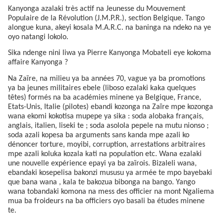
Kanyonga azalaki très actif na Jeunesse du Mouvement
Populaire de la Révolution (J.M.P.R.), section Belgique. Tango
alongue kuna, akeyi kosala M.A.R.C. na baninga na ndeko na ye
oyo natangi lokolo.
Sika ndenge nini liwa ya Pierre Kanyonga Mobateli eye kokoma
affaire Kanyonga ?
Na Zaïre, na milieu ya ba années 70, vague ya ba promotions
ya ba jeunes militaires ebele (liboso ezalaki kaka quelques
têtes) formés na ba académies minene ya Belgique, France,
Etats-Unis, Italie (pilotes) ebandi kozonga na Zaïre mpe kozonga
wana ekomi kokotisa mupepe ya sika : soda alobaka français,
anglais, italien, liseki te ; soda asolola pepele na mutu nionso ;
soda azali kopesa ba arguments sans kanda mpe azali ko
dénoncer torture, moyibi, corruption, arrestations arbitraires
mpe azali koluka kozala kati na population etc. Wana ezalaki
une nouvelle expérience epayi ya ba zaïrois. Bizaleli wana,
ebandaki kosepelisa bakonzi mususu ya armée te mpo bayebaki
que bana wana , kala te bakozua bibonga na bango. Yango
wana tobandaki komona na mess des officier na mont Ngaliema
mua ba froideurs na ba officiers oyo basali ba études minene
te.