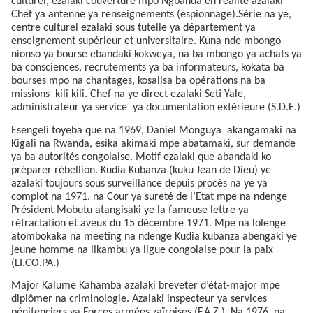
culturel, ezalaki couverture mpo Ngbanda en réalité azalaki
Chef ya antenne ya renseignements (espionnage).Série na ye,
centre culturel ezalaki sous tutelle ya département ya
enseignement supérieur et universitaire. Kuna nde mbongo
nionso ya bourse ebandaki kokweya, na ba mbongo ya achats ya
ba consciences, recrutements ya ba informateurs, kokata ba
bourses mpo na chantages, kosalisa ba opérations na ba
missions
kili kili. Chef na ye direct ezalaki Seti Yale,
administrateur ya service
ya documentation extérieure (S.D.E.)
Esengeli toyeba que na 1969, Daniel Monguya
akangamaki na
Kigali na Rwanda, esika akimaki mpe abatamaki, sur demande
ya ba autorités congolaise. Motif ezalaki que abandaki ko
préparer rébellion. Kudia Kubanza (kuku Jean de Dieu) ye
azalaki toujours sous surveillance depuis procès na ye ya
complot na 1971, na Cour ya sureté de l’Etat mpe na ndenge
Président Mobutu atangisaki ye la fameuse lettre ya
rétractation et aveux du 15 décembre 1971. Mpe na lolenge
atombokaka na meeting na ndenge Kudia kubanza abengaki ye
jeune homme na likambu ya ligue congolaise pour la paix
(LI.CO.PA.)
Major Kalume Kahamba azalaki breveter d’état-major mpe
diplômer na criminologie. Azalaki inspecteur ya services
pénitenciers ya Forces armées zaïroises (F.A.Z.). Na 1976, na