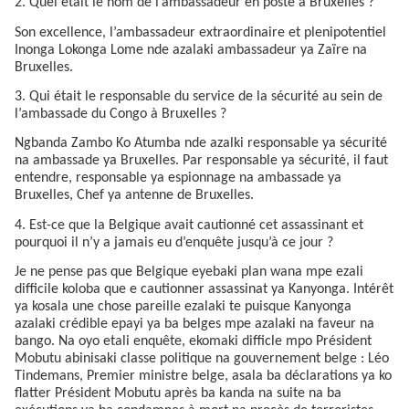
2. Quel était le nom de l’ambassadeur en poste à Bruxelles ?
Son excellence, l’ambassadeur extraordinaire et plenipotentiel
Inonga Lokonga Lome nde azalaki ambassadeur ya Zaïre na
Bruxelles.
3. Qui était le responsable du service de la sécurité au sein de
l’ambassade du Congo à Bruxelles ?
Ngbanda Zambo Ko Atumba nde azalki responsable ya sécurité
na ambassade ya Bruxelles. Par responsable ya sécurité, il faut
entendre, responsable ya espionnage na ambassade ya
Bruxelles, Chef ya antenne de Bruxelles.
4. Est-ce que la Belgique avait cautionné cet assassinant et
pourquoi il n’y a jamais eu d’enquête jusqu’à ce jour ?
Je ne pense pas que Belgique eyebaki plan wana mpe ezali
difficile koloba que e cautionner assassinat ya Kanyonga. Intérêt
ya kosala une chose pareille ezalaki te puisque Kanyonga
azalaki crédible epayi ya ba belges mpe azalaki na faveur na
bango. Na oyo etali enquête, ekomaki difficle mpo Président
Mobutu abinisaki classe politique na gouvernement belge : Léo
Tindemans, Premier ministre belge, asala ba déclarations ya ko
flatter Président Mobutu après ba kanda na suite na ba