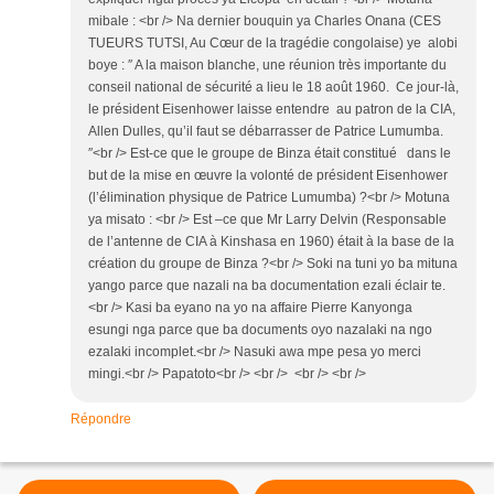
mibale : <br /> Na dernier bouquin ya Charles Onana (CES
TUEURS TUTSI, Au Cœur de la tragédie congolaise) ye alobi
boye : ″ A la maison blanche, une réunion très importante du
conseil national de sécurité a lieu le 18 août 1960. Ce jour-là,
le président Eisenhower laisse entendre au patron de la CIA,
Allen Dulles, qu’il faut se débarrasser de Patrice Lumumba.
″<br /> Est-ce que le groupe de Binza était constitué dans le
but de la mise en œuvre la volonté de président Eisenhower
(l’élimination physique de Patrice Lumumba) ?<br /> Motuna
ya misato : <br /> Est –ce que Mr Larry Delvin (Responsable
de l’antenne de CIA à Kinshasa en 1960) était à la base de la
création du groupe de Binza ?<br /> Soki na tuni yo ba mituna
yango parce que nazali na ba documentation ezali éclair te.
<br /> Kasi ba eyano na yo na affaire Pierre Kanyonga
esungi nga parce que ba documents oyo nazalaki na ngo
ezalaki incomplet.<br /> Nasuki awa mpe pesa yo merci
mingi.<br /> Papatoto<br /> <br /> <br /> <br />
Répondre