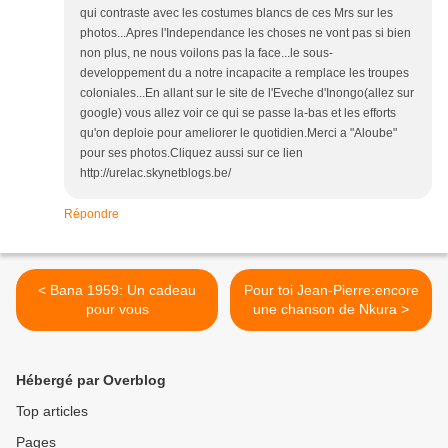
qui contraste avec les costumes blancs de ces Mrs sur les
photos...Apres l'Independance les choses ne vont pas si bien
non plus, ne nous voilons pas la face...le sous-
developpement du a notre incapacite a remplace les troupes
coloniales...En allant sur le site de l'Eveche d'Inongo(allez sur
google) vous allez voir ce qui se passe la-bas et les efforts
qu'on deploie pour ameliorer le quotidien.Merci a "Aloube"
pour ses photos.Cliquez aussi sur ce lien
http://urelac.skynetblogs.be/
Répondre
< Bana 1959: Un cadeau
Pour toi Jean-Pierre:encore
pour vous
une chanson de Nkura >
Hébergé par Overblog
Top articles
Pages