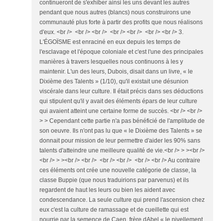
continueront de s'exhiber ainsi les uns devant les autres
pendant que nous autres (blancs) nous construirons une
communauté plus forte à partir des profits que nous réalisons
d'eux. <br /> <br /> <br /> <br /> <br /> <br /> <br /> 3.
L'ÉGOÏSME est enraciné en eux depuis les temps de
l'esclavage et l'époque coloniale et c'est l'une des principales
manières à travers lesquelles nous continuons à les y
maintenir. L'un des leurs, Dubois, disait dans un livre, « le
Dixième des Talents » (1/10), qu'il existait une désunion
viscérale dans leur culture. Il était précis dans ses déductions
qui stipulent qu'il y avait des éléments épars de leur culture
qui avaient atteint une certaine forme de succès. <br /> <br />
> > Cependant cette partie n'a pas bénéficié de l'amplitude de
son oeuvre. Ils n'ont pas lu que « le Dixième des Talents » se
donnait pour mission de leur permettre d'aider les 90% sans
talents d'atteindre une meilleure qualité de vie.<br /> > ><br />
<br /> > ><br /> <br /> <br /> <br /> <br /> <br /> Au contraire
ces éléments ont crée une nouvelle catégorie de classe, la
classe Buppie (que nous traduirions par parvenus) et ils
regardent de haut les leurs ou bien les aident avec
condescendance. La seule culture qui prend l'ascension chez
eux c'est la culture de ramassage et de cueillette qui est
nourrie par la semence de Caen, frère dAbel « le nivellement