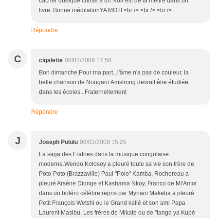
cacher quelque chose à un Noir est de la mettre dans un
livre. Bonne méditationYA MOTI <br /> <br /> <br />
Répondre
C
cigalette
08/02/2009 17:50
Bon dimanche,Pour ma part...l'âme n'a pas de couleur, la
belle chanson de Nougaro Amstrong devrait être étudiée
dans les écoles...Fraternellement
Répondre
J
Joseph Pululu
06/02/2009 15:25
La saga des Fratries dans la musique congolaise
moderne.Wendo Kolosoy a pleuré toute sa vie son frère de
Poto-Poto (Brazzaville) Paul "Polo" Kamba, Rochereau a
pleuré Arsène Dionge et Kashama Nkoy, Franco de Mi'Amor
dans un boléro célèbre repris par Myriam Makeba a pleuré
Petit François Wetshi ou le Grand kallé et son ami Papa
Laurent Masibu. Les frères de Mikaté ou de "tango ya Kupé