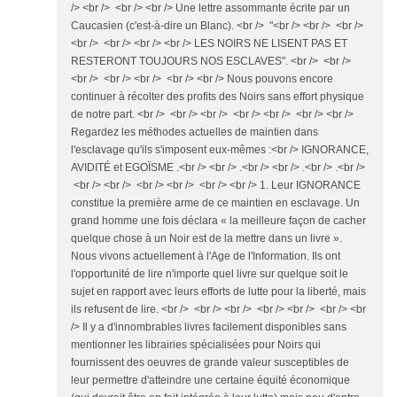
/> <br /> <br /> <br /> Une lettre assommante écrite par un
Caucasien (c'est-à-dire un Blanc). <br /> "<br /> <br /> <br />
<br /> <br /> <br /> <br /> LES NOIRS NE LISENT PAS ET
RESTERONT TOUJOURS NOS ESCLAVES". <br /> <br />
<br /> <br /> <br /> <br /> <br /> Nous pouvons encore
continuer à récolter des profits des Noirs sans effort physique
de notre part. <br /> <br /> <br /> <br /> <br /> <br /> <br />
Regardez les méthodes actuelles de maintien dans
l'esclavage qu'ils s'imposent eux-mêmes :<br /> IGNORANCE,
AVIDITÉ et EGOÏSME .<br /> <br /> .<br /> <br /> .<br /> .<br />
<br /> <br /> <br /> <br /> <br /> <br /> 1. Leur IGNORANCE
constitue la première arme de ce maintien en esclavage. Un
grand homme une fois déclara « la meilleure façon de cacher
quelque chose à un Noir est de la mettre dans un livre ».
Nous vivons actuellement à l'Age de l'Information. Ils ont
l'opportunité de lire n'importe quel livre sur quelque soit le
sujet en rapport avec leurs efforts de lutte pour la liberté, mais
ils refusent de lire. <br /> <br /> <br /> <br /> <br /> <br /> <br
/> Il y a d'innombrables livres facilement disponibles sans
mentionner les librairies spécialisées pour Noirs qui
fournissent des oeuvres de grande valeur susceptibles de
leur permettre d'atteindre une certaine équité économique