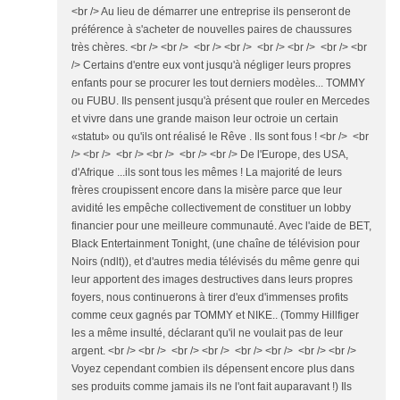
<br /> Au lieu de démarrer une entreprise ils penseront de
préférence à s'acheter de nouvelles paires de chaussures
très chères. <br /> <br /> <br /> <br /> <br /> <br /> <br /> <br
/> Certains d'entre eux vont jusqu'à négliger leurs propres
enfants pour se procurer les tout derniers modèles... TOMMY
ou FUBU. Ils pensent jusqu'à présent que rouler en Mercedes
et vivre dans une grande maison leur octroie un certain
«statut» ou qu'ils ont réalisé le Rêve . Ils sont fous ! <br /> <br
/> <br /> <br /> <br /> <br /> <br /> De l'Europe, des USA,
d'Afrique ...ils sont tous les mêmes ! La majorité de leurs
frères croupissent encore dans la misère parce que leur
avidité les empêche collectivement de constituer un lobby
financier pour une meilleure communauté. Avec l'aide de BET,
Black Entertainment Tonight, (une chaîne de télévision pour
Noirs (ndlt)), et d'autres media télévisés du même genre qui
leur apportent des images destructives dans leurs propres
foyers, nous continuerons à tirer d'eux d'immenses profits
comme ceux gagnés par TOMMY et NIKE.. (Tommy Hillfiger
les a même insulté, déclarant qu'il ne voulait pas de leur
argent. <br /> <br /> <br /> <br /> <br /> <br /> <br /> <br />
Voyez cependant combien ils dépensent encore plus dans
ses produits comme jamais ils ne l'ont fait auparavant !) Ils