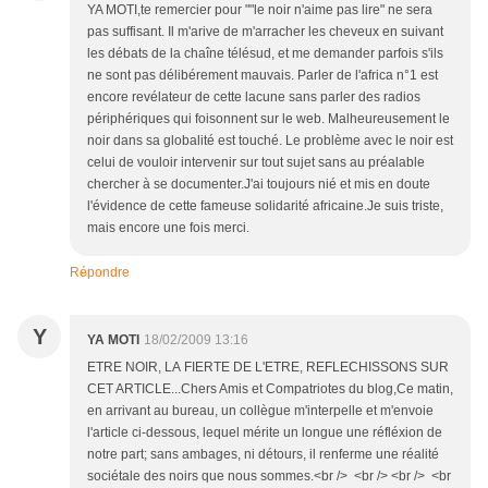
YA MOTI,te remercier pour ""le noir n'aime pas lire" ne sera
pas suffisant. Il m'arive de m'arracher les cheveux en suivant
les débats de la chaîne télésud, et me demander parfois s'ils
ne sont pas délibérement mauvais. Parler de l'africa n°1 est
encore revélateur de cette lacune sans parler des radios
périphériques qui foisonnent sur le web. Malheureusement le
noir dans sa globalité est touché. Le problème avec le noir est
celui de vouloir intervenir sur tout sujet sans au préalable
chercher à se documenter.J'ai toujours nié et mis en doute
l'évidence de cette fameuse solidarité africaine.Je suis triste,
mais encore une fois merci.
Répondre
Y
YA MOTI
18/02/2009 13:16
ETRE NOIR, LA FIERTE DE L'ETRE, REFLECHISSONS SUR
CET ARTICLE...Chers Amis et Compatriotes du blog,Ce matin,
en arrivant au bureau, un collègue m'interpelle et m'envoie
l'article ci-dessous, lequel mérite un longue une réfléxion de
notre part; sans ambages, ni détours, il renferme une réalité
sociétale des noirs que nous sommes.<br /> <br /> <br /> <br