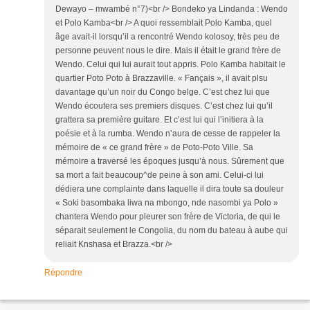
Dewayo – mwambé n°7)<br /> Bondeko ya Lindanda : Wendo
et Polo Kamba<br /> A quoi ressemblait Polo Kamba, quel
âge avait-il lorsqu’il a rencontré Wendo kolosoy, très peu de
personne peuvent nous le dire. Mais il était le grand frère de
Wendo. Celui qui lui aurait tout appris. Polo Kamba habitait le
quartier Poto Poto à Brazzaville. « Fançais », il avait plsu
davantage qu’un noir du Congo belge. C’est chez lui que
Wendo écoutera ses premiers disques. C’est chez lui qu’il
grattera sa première guitare. Et c’est lui qui l’initiera à la
poésie et à la rumba. Wendo n’aura de cesse de rappeler la
mémoire de « ce grand frère » de Poto-Poto Ville. Sa
mémoire a traversé les époques jusqu’à nous. Sûrement que
sa mort a fait beaucoup^de peine à son ami. Celui-ci lui
dédiera une complainte dans laquelle il dira toute sa douleur
« Soki basombaka liwa na mbongo, nde nasombi ya Polo »
chantera Wendo pour pleurer son frère de Victoria, de qui le
séparait seulement le Congolia, du nom du bateau à aube qui
reliait Knshasa et Brazza.<br />
Répondre