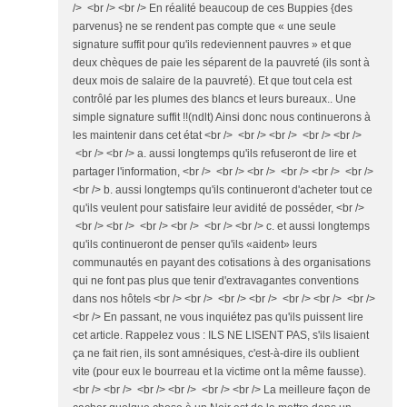
/> <br /> <br /> En réalité beaucoup de ces Buppies {des
parvenus} ne se rendent pas compte que « une seule
signature suffit pour qu'ils redeviennent pauvres » et que
deux chèques de paie les séparent de la pauvreté (ils sont à
deux mois de salaire de la pauvreté). Et que tout cela est
contrôlé par les plumes des blancs et leurs bureaux.. Une
simple signature suffit !!(ndlt) Ainsi donc nous continuerons à
les maintenir dans cet état <br /> <br /> <br /> <br /> <br />
<br /> <br /> a. aussi longtemps qu'ils refuseront de lire et
partager l'information, <br /> <br /> <br /> <br /> <br /> <br />
<br /> b. aussi longtemps qu'ils continueront d'acheter tout ce
qu'ils veulent pour satisfaire leur avidité de posséder, <br />
<br /> <br /> <br /> <br /> <br /> <br /> c. et aussi longtemps
qu'ils continueront de penser qu'ils «aident» leurs
communautés en payant des cotisations à des organisations
qui ne font pas plus que tenir d'extravagantes conventions
dans nos hôtels <br /> <br /> <br /> <br /> <br /> <br /> <br />
<br /> En passant, ne vous inquiétez pas qu'ils puissent lire
cet article. Rappelez vous : ILS NE LISENT PAS, s'ils lisaient
ça ne fait rien, ils sont amnésiques, c'est-à-dire ils oublient
vite (pour eux le bourreau et la victime ont la même fausse).
<br /> <br /> <br /> <br /> <br /> <br /> La meilleure façon de