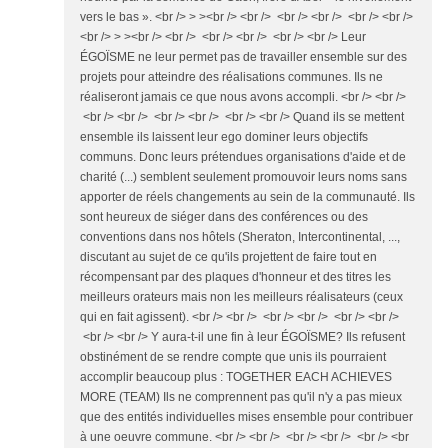
vers le bas ». <br /> > ><br /> <br /> <br /> <br /> <br /> <br />
<br /> > ><br /> <br /> <br /> <br /> <br /> <br /> Leur
ÉGOÏSME ne leur permet pas de travailler ensemble sur des
projets pour atteindre des réalisations communes. Ils ne
réaliseront jamais ce que nous avons accompli. <br /> <br />
<br /> <br /> <br /> <br /> <br /> <br /> Quand ils se mettent
ensemble ils laissent leur ego dominer leurs objectifs
communs. Donc leurs prétendues organisations d'aide et de
charité (...) semblent seulement promouvoir leurs noms sans
apporter de réels changements au sein de la communauté. Ils
sont heureux de siéger dans des conférences ou des
conventions dans nos hôtels (Sheraton, Intercontinental, ...,
discutant au sujet de ce qu'ils projettent de faire tout en
récompensant par des plaques d'honneur et des titres les
meilleurs orateurs mais non les meilleurs réalisateurs (ceux
qui en fait agissent). <br /> <br /> <br /> <br /> <br /> <br />
<br /> <br /> Y aura-t-il une fin à leur ÉGOÏSME? Ils refusent
obstinément de se rendre compte que unis ils pourraient
accomplir beaucoup plus : TOGETHER EACH ACHIEVES
MORE (TEAM) Ils ne comprennent pas qu'il n'y a pas mieux
que des entités individuelles mises ensemble pour contribuer
à une oeuvre commune. <br /> <br /> <br /> <br /> <br /> <br