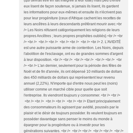
(qui devrait être en fait intégrée à leur lutte) mais peu d'entre
eux lisent de façon soutenue, si jamais ils lisent, ils gardent
les informations pour eux-mêmes et ensuite ils n'écrivent pas
pour leur progéniture {ceux d'Afrique cachent les recettes de
leurs ancêtres à leurs descendants préférant mourir avec.<br
/> Les Noirs réfusent catégoriquement les religions de leurs
propres Ancêtres ; leurs propres prophètes oubliés}.<br /> <br
/> <br /> <br /> <br /> <br /> <br /> <br /> <br /> 2. L'AVIDITÉ
est une autre puissante arme de contention. Les Noirs, depuis
l'abolition de l'esclavage, ont eu de grandes sommes d'argent
à leur disposition. <br /> <br /> <br /> <br /> <br /> <br /> <br
/> <br /> L'an dernier, seulement pour la période des fêtes de
Noël et de fin d'année, ils ont dépensé 10 milliards de dollars
des 450 milliards de dollars qui représentent leur revenu
annuel (2,22%). N'importe qui d'entre nous peut les (noirs)
utiliser comme un marché cible pour quelle que soit
l'entreprise. Ils viendront toujours y consommer. <br /> <br />
<br /> <br /> <br /> <br /> <br /> <br /> Etant principalement
des consommateurs ils agissent par avidité, poussés par le
plaisir et le désir de toujours posséder. Ils veulent toujours en
posséder davantage sans penser le moins du monde à
épargner pour la progéniture ou à investir pour les
générations suivantes. <br /> <br /> <br /> <br /> <br /> <br />