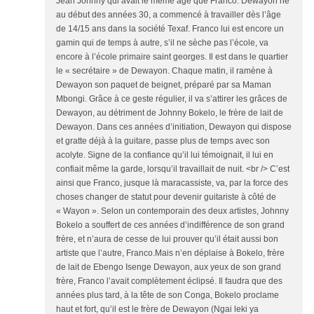
Jean Johnny qui avait le même âge que Franco. Dewayon né
au début des années 30, a commencé à travailler dès l’âge
de 14/15 ans dans la société Texaf. Franco lui est encore un
gamin qui de temps à autre, s’il ne sèche pas l’école, va
encore à l’école primaire saint georges. Il est dans le quartier
le « secrétaire » de Dewayon. Chaque matin, il ramène à
Dewayon son paquet de beignet, préparé par sa Maman
Mbongi. Grâce à ce geste régulier, il va s’attirer les grâces de
Dewayon, au détriment de Johnny Bokelo, le frère de lait de
Dewayon. Dans ces années d’initiation, Dewayon qui dispose
et gratte déjà à la guitare, passe plus de temps avec son
acolyte. Signe de la confiance qu’il lui témoignait, il lui en
confiait même la garde, lorsqu’il travaillait de nuit. <br /> C’est
ainsi que Franco, jusque là maracassiste, va, par la force des
choses changer de statut pour devenir guitariste à côté de
« Wayon ». Selon un contemporain des deux artistes, Johnny
Bokelo a souffert de ces années d’indifférence de son grand
frère, et n’aura de cesse de lui prouver qu’il était aussi bon
artiste que l’autre, Franco.Mais n’en déplaise à Bokelo, frère
de lait de Ebengo Isenge Dewayon, aux yeux de son grand
frère, Franco l’avait complètement éclipsé. Il faudra que des
années plus tard, à la tête de son Conga, Bokelo proclame
haut et fort, qu’il est le frère de Dewayon (Ngai leki ya