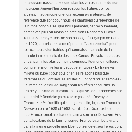
ont souvent passé au second plan les vraies fratries de nos
musiciens.Aujourd'hui pour retracer les fratries de nos
artistes, il faut encore une fois recourir au matériaux de
référence que sont pour nous les chansons du répertoire de
la rumba congolaise, que nous pouvons, par recoupement,
dater avec plus ou moins de précisions.Rochereau Pascal
Tabu « Sinamoy », lors de son passage à l'Olympia de Paris
en 1970, a repris dans son répertoire "Nakonzemba", pour
retracer toutes les fratries qu'il connaissait au sein de la
grande famille musicale des deux Congo. En voici quelques
unes, parmi les plus ou moins connues. Pour une meilleure
compréhension, je les ai découpé en types:- La fratrie ya
mikate ou kupé : pour souligner les relations plus que
fraternelles qui ont liés les artistes qui ont grandi ensembles.-
La fratrie de lait ou de sang : pour les frères et cousins- la
Fratrie ya Lisano ou mosala : ceux qui se sont rapprochés par
leur activité.Bondeko ya mikaté to ya kupé : Dewayon et
Franco. <br /> L’amitié qui a longtemps lié, le jeune Franco à
Dewayon entre 1935 et 1953, serait née grâce aux beignets
que Franco remettait chaque matin à son aîné Dewayon. Fils
de la locataire de la famille Isenge, Franco Luambo a grandi
dans la même parcelle que Ebengo Isenge et ses frères, dont