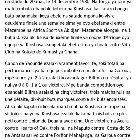
na stade du 20 mai, le 14 décembre 1980. Na tongo ya jour ya
match mbula ebandaki kobeta na Kinshasa, kasi atako bongo
batu babandakai koya ebele na satade mpona ko vivre
deuxième finale une semaine sima ya oyo ebetamaki entre
Mazembe na Africa Sport ya Abidjan. Mazembe alongaki na 1
but à 0. Ezalaki lisusu deuxième finale ya coupe d’Afrique oyo
équipe ya Kinshasa esengelaki ebeta sima ya finale entre Vita
Club na Kotoko de Kumasi ya Ghana.
Canon de Yaoundé ezalaki vraiment favori te, soki totali ba
performances ya ba équipes mibale na finale aller na Garoua,
mpe score ya 2 à 2 ezalaki ko avantager Bilima na résultat ya
nul ya 0 à 0, 1 à 1 ou victoire. Mpe banda compétition oyo
ebandaki Bilima azalaki na cinq victoires, trois matchs nuls na
une défaite, dix-huit buts marques contre six buts encaissés.
Atikalaki kopola ni kosala match nul na Kinshasa te, mpe ba
victoires na ye na Kinshasa ezalaki kaka na trois buts ou plus
neti contre Union de Douala avec cinq. Une victoire na Accra
contre Hearts of Oak, trois nul na Maputo contre Costa do Sol,
na Antananarivo contre Fortior Mahajanga, na Garoua contre