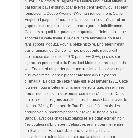
plutot. Une victoire d'Englebert au match retour etait attendue
par tout le pays et surtout par le President Mobutu qui esperait
remplacer la Coupe Kwame N'Krumah par son nom. Car, si
Englebert gagnait, c'aurait ete la troisieme fois qu'il aurait eu
gagne cette coupe et il devait donc la garder definitivement.
Ce qui expliquait l'engouement populaire et l'interet politique
accordes a cette finale. Elle devait etre historique pour les
fans et pour Mobutu. Pour la petite histoire, Englebert n'etait
pas champion du Congo l'annee precedente mais avait
ete impose dans edition 1970 par la FECOFA, je crois sur
injonction personnelle du President Mobutu, dans l'espoir de
voir Englebert remporter pour une troisieme fois cette coupe
qu'il avait ratee l'annee precedente face aux Egyptiens
d'Ismailia. La date de cette finale est le 24 janvier 1971. Cette
journee nous a fortement marque, de sorte que, des annees
apres, nous nous en souvenons comme si c'etait hier. Dans
toute la ville, des gens portaient des chapeaux blancs avec le
slogan: "Vas-y, Englebert, le Tout Puissant". Je revois des
groupes de supporters passer sur l'avenue Kasavubu a
Bandal, avec ces chapeaux blancs et le slogan ecrit en noir
(les couleurs d'Englebert).J'etais trop jeune pour me rendre
au Stade Tata Raphael. J'ai donc suivi le match a la
television en noir et blanc parce que la tele en couleur