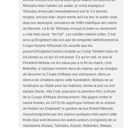
toucher encore une fois la balle (pour effacer les fetiches de
Mensah) mais l'arbitre (un arabe, je crois) enjoigna a
Tshinabu d'executer immediatement son tir. Ce dernier,
resigne, prit son elan. Avant meme qu'il ne tire, le public criait
deja son desespoir, convaincu de l'effet malefique des mains
de Mensah. Le tir de Tshinabu envoya la balle no seulement
a cote mais aussi "en l'air". Les carottes etaient cuites. C'est
ainsi qu'Englebert rata son pari de remporter definitivement la
Coupe Kwame N'Krumah.On raconte que les
joueursd'Englebert furent conduits au Camp Tshatshi mais on
n'a jamais su ce qui s'y est passe. Ce qu'on sait, ce que le
President Mobutu ne les salua pas a la fin du match; c'est
Boboliko, a l'epoque numero deux du regime, qui se chargea
de decerner la Coupe d'Afrique aux vainqueurs, dans un
silence de cimetiere.Apres cette humiliation, Mobutu ne se
rendit plus au Stade pour les matches, meme le jour ou son
equipe cherie, Vita Club, joua pour la premiere fois, la finale
de la Coupe d'Afrique.(Ironiquement, Vita gagna contre le
meme Kotoko, en 1973).On apprit que l'artisan de la victoire
de Kotoko sur Englebert, le gardien de but Robert Mensah,
mourut poignarde par des voyous quelques mois apres cette
finale.Que sont devenus les autres acteurs (congolais) de ce
melodrame (Kalala, Tshinabu, Kazadi, Mukombo, Mwepu,