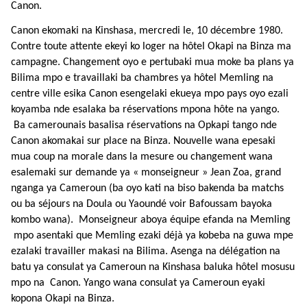
Canon.
Canon ekomaki na Kinshasa, mercredi le, 10 décembre 1980.
Contre toute attente ekeyi ko loger na hôtel Okapi na Binza ma
campagne. Changement oyo e pertubaki mua moke ba plans ya
Bilima mpo e travaillaki ba chambres ya hôtel Memling na
centre ville esika Canon esengelaki ekueya mpo pays oyo ezali
koyamba nde esalaka ba réservations mpona hôte na yango.
Ba camerounais basalisa réservations na Opkapi tango nde
Canon akomakai sur place na Binza. Nouvelle wana epesaki
mua coup na morale dans la mesure ou changement wana
esalemaki sur demande ya « monseigneur » Jean Zoa, grand
nganga ya Cameroun (ba oyo kati na biso bakenda ba matchs
ou ba séjours na Doula ou Yaoundé voir Bafoussam bayoka
kombo wana). Monseigneur aboya équipe efanda na Memling
mpo asentaki que Memling ezaki déjà ya kobeba na guwa mpe
ezalaki travailler makasi na Bilima. Asenga na délégation na
batu ya consulat ya Cameroun na Kinshasa baluka hôtel mosusu
mpo na Canon.
Yango wana consulat ya Cameroun eyaki
kopona Okapi na Binza.