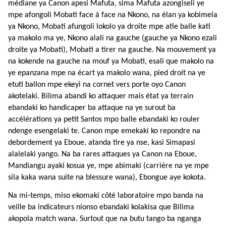
médiane ya Canon apesi Mafuta, sima Mafuta azongiseli ye
mpe afongoli Mobati face à face na Nkono, na élan ya kobimela
ya Nkono, Mobati afungoli lokolo ya droite mpe atie balle kati
ya makolo ma ye, Nkono alali na gauche (gauche ya Nkono ezali
droite ya Mobati), Mobati a tirer na gauche. Na mouvement ya
na kokende na gauche na mouf ya Mobati, esali que makolo na
ye epanzana mpe na écart ya makolo wana, pied droit na ye
etuti ballon mpe ekeyi na cornet vers porte oyo Canon
akotelaki. Bilima abandi ko attaquer mais état ya terrain
ebandaki ko handicaper ba attaque na ye surout ba
accélérations ya petit Santos mpo balle ebandaki ko rouler
ndenge esengelaki te. Canon mpe emekaki ko repondre na
debordement ya Eboue, atanda tire ya nse, kasi Simapasi
alalelaki yango. Na ba rares attaques ya Canon na Eboue,
Mandiangu ayaki kosua ye, mpe abimaki (carrière na ye mpe
sila kaka wana suite na blessure wana), Ebongue aye kokota.
Na mi-temps, miso ekomaki côté laboratoire mpo banda na
veille ba indicateurs nionso ebandaki kolakisa que Bilima
akopola match wana. Surtout que na butu tango ba nganga