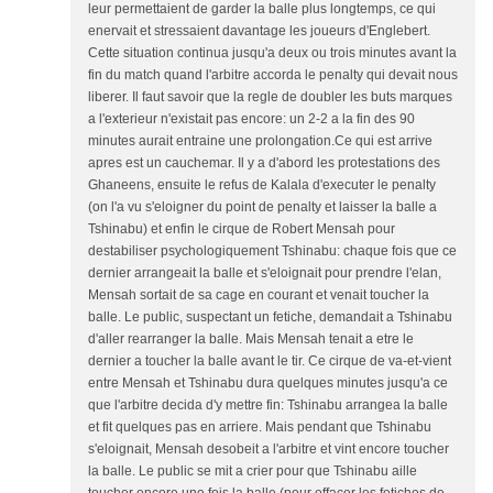
leur permettaient de garder la balle plus longtemps, ce qui
enervait et stressaient davantage les joueurs d'Englebert.
Cette situation continua jusqu'a deux ou trois minutes avant la
fin du match quand l'arbitre accorda le penalty qui devait nous
liberer. Il faut savoir que la regle de doubler les buts marques
a l'exterieur n'existait pas encore: un 2-2 a la fin des 90
minutes aurait entraine une prolongation.Ce qui est arrive
apres est un cauchemar. Il y a d'abord les protestations des
Ghaneens, ensuite le refus de Kalala d'executer le penalty
(on l'a vu s'eloigner du point de penalty et laisser la balle a
Tshinabu) et enfin le cirque de Robert Mensah pour
destabiliser psychologiquement Tshinabu: chaque fois que ce
dernier arrangeait la balle et s'eloignait pour prendre l'elan,
Mensah sortait de sa cage en courant et venait toucher la
balle. Le public, suspectant un fetiche, demandait a Tshinabu
d'aller rearranger la balle. Mais Mensah tenait a etre le
dernier a toucher la balle avant le tir. Ce cirque de va-et-vient
entre Mensah et Tshinabu dura quelques minutes jusqu'a ce
que l'arbitre decida d'y mettre fin: Tshinabu arrangea la balle
et fit quelques pas en arriere. Mais pendant que Tshinabu
s'eloignait, Mensah desobeit a l'arbitre et vint encore toucher
la balle. Le public se mit a crier pour que Tshinabu aille