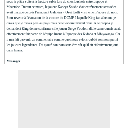
sous le plâtre suite à
la fracture subie lors du choc Lushois entre Lupopo et
Mazembe. Durant ce match, le joueur Kabeya Sotsho était extrêmement stressé et
avait marqué de près l’attaquant Gahnéen « Osei Koffi », si je ne m’abuse du nom.
Pour revenir à l'évocation de la victoire du DCMP à laquelle King fait allusion, je
dirais que je n'étais plus au pays mais cette victoire m'avait ravie. A ce propos je
demande à King de me confirmer si le joueur Serge Youdom dit le camerounais avait
effectivement fait partie de l'équipe Imana à l'époque des Kidoda et Mbiyavanga. Car
il m'a fait parvenir un commentaire comme quoi nous avions oublié son nom parmi
les joueurs légendaires. J'ai ajouté son nom sans être sûr qu'il ait effectivement joué
dans Imana.
Messager