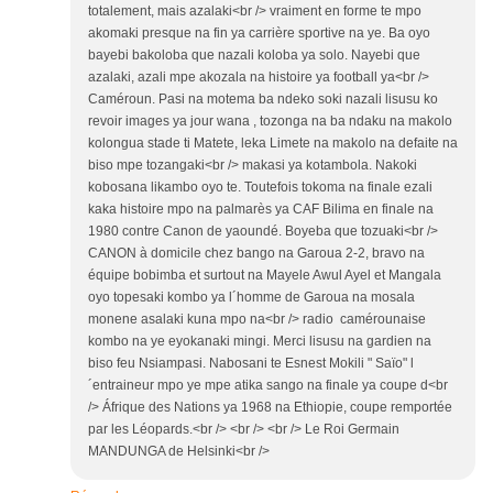
totalement, mais azalaki<br /> vraiment en forme te mpo
akomaki presque na fin ya carrière sportive na ye. Ba oyo
bayebi bakoloba que nazali koloba ya solo. Nayebi que
azalaki, azali mpe akozala na histoire ya football ya<br />
Caméroun. Pasi na motema ba ndeko soki nazali lisusu ko
revoir images ya jour wana , tozonga na ba ndaku na makolo
kolongua stade ti Matete, leka Limete na makolo na defaite na
biso mpe tozangaki<br /> makasi ya kotambola. Nakoki
kobosana likambo oyo te. Toutefois tokoma na finale ezali
kaka histoire mpo na palmarès ya CAF Bilima en finale na
1980 contre Canon de yaoundé. Boyeba que tozuaki<br />
CANON à domicile chez bango na Garoua 2-2, bravo na
équipe bobimba et surtout na Mayele Awul Ayel et Mangala
oyo topesaki kombo ya l´homme de Garoua na mosala
monene asalaki kuna mpo na<br /> radio camérounaise
kombo na ye eyokanaki mingi. Merci lisusu na gardien na
biso feu Nsiampasi. Nabosani te Esnest Mokili " Saïo" l
´entraineur mpo ye mpe atika sango na finale ya coupe d<br
/> Áfrique des Nations ya 1968 na Ethiopie, coupe remportée
par les Léopards.<br /> <br /> <br /> Le Roi Germain
MANDUNGA de Helsinki<br />