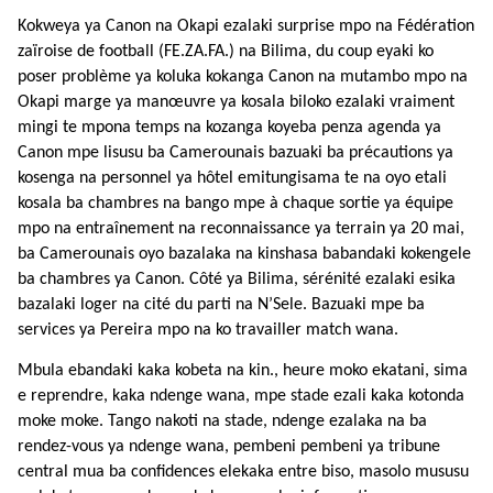
Kokweya ya Canon na Okapi ezalaki surprise mpo na Fédération
zaïroise de football (FE.ZA.FA.) na Bilima, du coup eyaki ko
poser problème ya koluka kokanga Canon na mutambo mpo na
Okapi marge ya manœuvre ya kosala biloko ezalaki vraiment
mingi te mpona temps na kozanga koyeba penza agenda ya
Canon mpe lisusu ba Camerounais bazuaki ba précautions ya
kosenga na personnel ya hôtel emitungisama te na oyo etali
kosala ba chambres na bango mpe à chaque sortie ya équipe
mpo na entraînement na reconnaissance ya terrain ya 20 mai,
ba Camerounais oyo bazalaka na kinshasa babandaki kokengele
ba chambres ya Canon.
Côté ya Bilima, sérénité ezalaki esika
bazalaki loger na cité du parti na N’Sele. Bazuaki mpe ba
services ya Pereira mpo na ko travailler match wana.
Mbula ebandaki kaka kobeta na kin., heure moko ekatani, sima
e reprendre, kaka ndenge wana, mpe stade ezali kaka kotonda
moke moke. Tango nakoti na stade, ndenge ezalaka na ba
rendez-vous ya ndenge wana, pembeni pembeni ya tribune
central mua ba confidences elekaka entre biso, masolo mususu