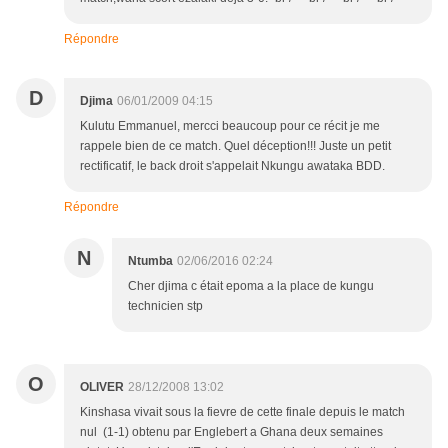
Répondre
D
Djima
06/01/2009 04:15
Kulutu Emmanuel, mercci beaucoup pour ce récit je me
rappele bien de ce match. Quel déception!!! Juste un petit
rectificatif, le back droit s'appelait Nkungu awataka BDD.
Répondre
N
Ntumba
02/06/2016 02:24
Cher djima c était epoma a la place de kungu
technicien stp
O
OLIVER
28/12/2008 13:02
Kinshasa vivait sous la fievre de cette finale depuis le match
nul (1-1) obtenu par Englebert a Ghana deux semaines