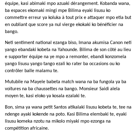
équipe, kasi abimaki mpo azuaki dérangement. Kobanda wana,
ba espaces ekomaki mingi mpe Bilima eyaki lisusu ko
commettre erreur ya koluka à tout prix e attaquer mpo etia but
en oubliant que score ya nul vierge ekokaki ko bénéficier na
bango.
Neti sentiment national ezanga biso, Imana akumisa Canon neti
yango ebandaki kobeta na Yahounde. Bilima de son côté au lieu
e supporter équipe na ye mpo a remonter, ebandi konzomela
yango lisusu yango tango ezali ko rater ba occasions ou ko
contrôler balle malamu te.
Mutubile na Mayele babeta match wana na ba fungola ya ba
voitures na ba chaussettes na bango.
Monsieur Saidi alela
moyen te, kasi eloko ya kosala ezalaki te.
Bon, sima ya wana petit Santos atikalaki lisusu kobeta te, tee na
ndenge ayaki kokende na poto. Kasi Bilima elembaki te, eyaki
lisusu komeka nzotu na mikolo miyaki mpo ezonga na
compétition africaine.