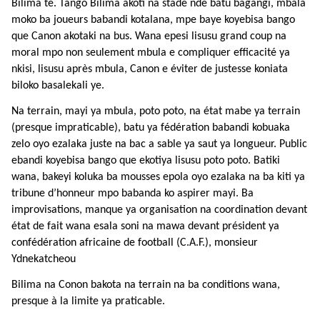
Bilima te. Tango Bilima akoti na stade nde batu bagangi, mbala
moko ba joueurs babandi kotalana, mpe baye koyebisa bango
que Canon akotaki na bus. Wana epesi lisusu grand coup na
moral mpo non seulement mbula e compliquer efficacité ya
nkisi, lisusu après mbula, Canon e éviter de justesse koniata
biloko basalekali ye.
Na terrain, mayi ya mbula, poto poto, na état mabe ya terrain
(presque impraticable), batu ya fédération babandi kobuaka
zelo oyo ezalaka juste na bac a sable ya saut ya longueur. Public
ebandi koyebisa bango que ekotiya lisusu poto poto. Batiki
wana, bakeyi koluka ba mousses epola oyo ezalaka na ba kiti ya
tribune d’honneur mpo babanda ko aspirer mayi. Ba
improvisations, manque ya organisation na coordination devant
état de fait wana esala soni na mawa devant président ya
confédération africaine de football (C.A.F.), monsieur
Ydnekatcheou
Bilima na Conon bakota na terrain na ba conditions wana,
presque à la limite ya praticable.