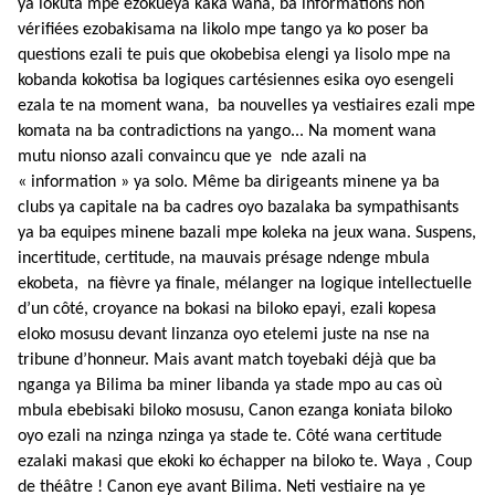
ya lokuta mpe ezokueya kaka wana, ba informations non
vérifiées ezobakisama na likolo mpe tango ya ko poser ba
questions ezali te puis que okobebisa elengi ya lisolo mpe na
kobanda kokotisa ba logiques cartésiennes esika oyo esengeli
ezala te na moment wana, ba nouvelles ya vestiaires ezali mpe
komata na ba contradictions na yango... Na moment wana
mutu nionso azali convaincu que ye nde azali na
« information » ya solo. Même ba dirigeants minene ya ba
clubs ya capitale na ba cadres oyo bazalaka ba sympathisants
ya ba equipes minene bazali mpe koleka na jeux wana. Suspens,
incertitude, certitude, na mauvais présage ndenge mbula
ekobeta,
na fièvre ya finale, mélanger na logique intellectuelle
d’un côté, croyance na bokasi na biloko epayi, ezali kopesa
eloko mosusu devant linzanza oyo etelemi juste na nse na
tribune d’honneur. Mais avant match toyebaki déjà que ba
nganga ya Bilima ba miner libanda ya stade mpo au cas où
mbula ebebisaki biloko mosusu, Canon ezanga koniata biloko
oyo ezali na nzinga nzinga ya stade te. Côté wana certitude
ezalaki makasi que ekoki ko échapper na biloko te. Waya , Coup
de théâtre ! Canon eye avant Bilima. Neti vestiaire na ye