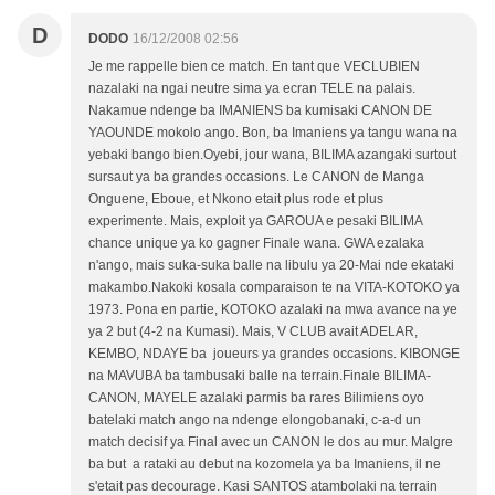
D
DODO
16/12/2008 02:56
Je me rappelle bien ce match. En tant que VECLUBIEN
nazalaki na ngai neutre sima ya ecran TELE na palais.
Nakamue ndenge ba IMANIENS ba kumisaki CANON DE
YAOUNDE mokolo ango. Bon, ba Imaniens ya tangu wana na
yebaki bango bien.Oyebi, jour wana, BILIMA azangaki surtout
sursaut ya ba grandes occasions. Le CANON de Manga
Onguene, Eboue, et Nkono etait plus rode et plus
experimente. Mais, exploit ya GAROUA e pesaki BILIMA
chance unique ya ko gagner Finale wana. GWA ezalaka
n'ango, mais suka-suka balle na libulu ya 20-Mai nde ekataki
makambo.Nakoki kosala comparaison te na VITA-KOTOKO ya
1973. Pona en partie, KOTOKO azalaki na mwa avance na ye
ya 2 but (4-2 na Kumasi). Mais, V CLUB avait ADELAR,
KEMBO, NDAYE ba joueurs ya grandes occasions. KIBONGE
na MAVUBA ba tambusaki balle na terrain.Finale BILIMA-
CANON, MAYELE azalaki parmis ba rares Bilimiens oyo
batelaki match ango na ndenge elongobanaki, c-a-d un
match decisif ya Final avec un CANON le dos au mur. Malgre
ba but a rataki au debut na kozomela ya ba Imaniens, il ne
s'etait pas decourage. Kasi SANTOS atambolaki na terrain