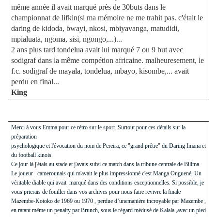
même année il avait marqué près de 30buts dans le
championnat de lifkin(si ma mémoire ne me trahit pas. c'était le
daring de kidoda, bwayi, nkosi, mbiyavanga, matudidi,
mpialuata, ngoma, sisi, ngongo,...)...
2 ans plus tard tondelua avait lui marqué 7 ou 9 but avec
sodigraf dans la même compétion africaine. malheuresement, le
f.c. sodigraf de mayala, tondelua, mbayo, kisombe,... avait
perdu en final...
King
Merci à vous Emma pour ce rétro sur le sport. Surtout pour ces détails sur la
préparation
psychologique et l'évocation du nom de Pereira, ce "grand prêtre" du Daring Imana et
du football kinois.
Ce jour là j'étais au stade et j'avais suivi ce match dans la tribune centrale de Bilima.
Le joueur camerounais qui m'avait le plus impressionné c'est Manga Onguené. Un
véritable diable qui avait marqué dans des conditions exceptionnelles. Si possible, je
vous prierais de fouiller dans vos archives pour nous faire revivre la finale
Mazembe-Kotoko de 1969 ou 1970 , perdue d’unemanière incroyable par Mazembe ,
en ratant même un penalty par Brunch, sous le régard médusé de Kalala ,avec un pied