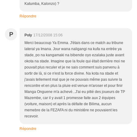
Katumba, Kalonzo) ?
Répondre
P
Poly
17/12/2008 15:06
Merci beaucoup Ya Emma. J'étais dans ce match au tribune
lateral ya Imana. Jour wana naligangi na kufa na entrée ya
stade, po na kangamaki na bibende oyo ezalaka juste avant
okota na stade. Imagine que la foule qui était derrière moi ne
pouvait plus reculer et je ne sais comment suis parvenu à
sortir de là, si ce n'est la force divine. Na kota na stade et
j'avais tellement mal que je ne pouvais même pas suivre la
rencontre et en plus la pluie est venue m'aroser et pour finir
Manga Onguene m'a achevé...J'ai eu pitié des joueurs de TP
Mazembe, car il y avait 1 promesse faite aux 2 équipes
(voiture, maison) et après la défaite de Bilima, aucun
memebre de la FEZAFA ni du ministère ne pouvaient les
recevoir.
Répondre