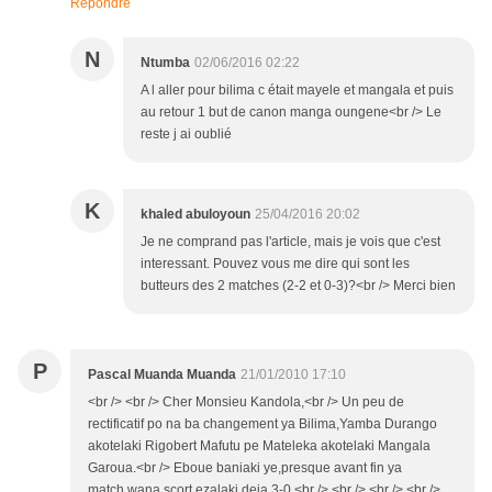
Répondre
N
Ntumba
02/06/2016 02:22
A l aller pour bilima c était mayele et mangala et puis
au retour 1 but de canon manga oungene<br /> Le
reste j ai oublié
K
khaled abuloyoun
25/04/2016 20:02
Je ne comprand pas l'article, mais je vois que c'est
interessant. Pouvez vous me dire qui sont les
butteurs des 2 matches (2-2 et 0-3)?<br /> Merci bien
P
Pascal Muanda Muanda
21/01/2010 17:10
<br /> <br /> Cher Monsieu Kandola,<br /> Un peu de
rectificatif po na ba changement ya Bilima,Yamba Durango
akotelaki Rigobert Mafutu pe Mateleka akotelaki Mangala
Garoua.<br /> Eboue baniaki ye,presque avant fin ya
match,wana scort ezalaki deja 3-0.<br /> <br /> <br /> <br />