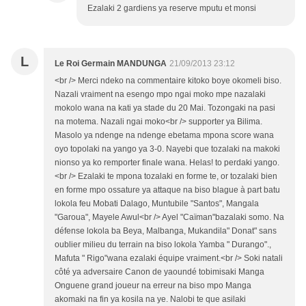
Ezalaki 2 gardiens ya reserve mputu et monsi
L
Le Roi Germain MANDUNGA
21/09/2013 23:12
<br /> Merci ndeko na commentaire kitoko boye okomeli biso.
Nazali vraiment na esengo mpo ngai moko mpe nazalaki
mokolo wana na kati ya stade du 20 Mai. Tozongaki na pasi
na motema. Nazali ngai moko<br /> supporter ya Bilima.
Masolo ya ndenge na ndenge ebetama mpona score wana
oyo topolaki na yango ya 3-0. Nayebi que tozalaki na makoki
nionso ya ko remporter finale wana. Helas! to perdaki yango.
<br /> Ezalaki te mpona tozalaki en forme te, or tozalaki bien
en forme mpo ossature ya attaque na biso blague à part batu
lokola feu Mobati Dalago, Muntubile "Santos", Mangala
"Garoua", Mayele Awul<br /> Ayel "Caïman"bazalaki somo. Na
défense lokola ba Beya, Malbanga, Mukandila" Donat" sans
oublier milieu du terrain na biso lokola Yamba " Durango".,
Mafuta " Rigo"wana ezalaki équipe vraiment.<br /> Soki natali
côté ya adversaire Canon de yaoundé tobimisaki Manga
Onguene grand joueur na erreur na biso mpo Manga
akomaki na fin ya kosila na ye. Nalobi te que asilaki