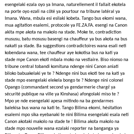
esengelaki ezala oyo ya Imana, naturellement il fallait ekotela
na porte oyo ezali na côté ya pourtour na tribune latéral ya
Imana. Wana, mbula esi esilaki kobeta. Tango bus ekomi wana,
mua agitation esalemi, protocole ya FE.ZA.FA. esengi na Canon
akita mpe akota na makolo na stade. Moke te, contradiction
mususu, batu mosusu basengi na chauffeur ya bus akota na bus
nakati ya stade. Ba suggestions contradictoires wana esali neti
kobendana wana, tee chauffeur aye kokotisa bus na kati ya
stade mpe Canon ekoti mbala moko na vestiaire. Biso nionso na
tribune central tobandi komituna ndenge nini Canon aniati
biloko babuakelaki ye te ? Ndenge nini bus ekoti tee na kati ya
stade mpo esengelaki elekela bongo te ? Ndenge nini colonel
é
Opango (commandant second ya gendarmerie charg
ya
sécurité publique na ville ya Kinshasa) afongolaki miso te ?
Mpo ye nde esengelaki apesa mitindo na ba gendarmes
balekisa bus wana na kati te. Tango Bilima ekomi, hésitation
esalemi mpo sika eyebanaki te nini Bilima esengelaki esala neti
Canon akotaki makolo na stade te ! Bilima akota makolo na
stade mpo nouvelle wana ezalaki reporter na banganga ya