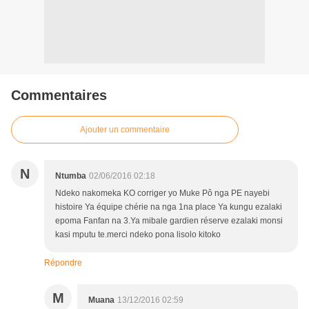
Commentaires
Ajouter un commentaire
N
Ntumba
02/06/2016 02:18
Ndeko nakomeka KO corriger yo Muke Pô nga PE nayebi
histoire Ya équipe chérie na nga 1na place Ya kungu ezalaki
epoma Fanfan na 3.Ya mibale gardien réserve ezalaki monsi
kasi mputu te.merci ndeko pona lisolo kitoko
Répondre
M
Muana
13/12/2016 02:59