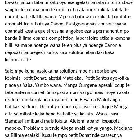
bayaki na ba ntaba misato oyo esengelaki bakata mitu na stade
yango elelaki malamu te mpo natba ata mok atikala kolela te
durant ba bikilakila wana. Mpe na butu wana kaka laboratoire
emonaki trois buts ya Canon. Ba signes avant coureur wana
ebandaki kosala que stress na angoisse ezala permanent mpo
banda Bilima ebanda compétition, laboratoire etikala komona
bilili ya mabe ndenge wana te en plus ya ndenge Canon e
déjouaki ba pièges nionso. Kasi solution ebandaki kaka
komonana te.
Saïo mpe kuna, azoluka na solutions mpe na reprise aye
kobimia petit Donat, akotisi Mateleka. Petit Santos ayekotika
place ya Yaba. Yambo wana, Manga Oungene apesaki coup te
tête suite na cornet, Simapasi amoni yango mais moyen asala
ezali te ameki kolanda kasi rien mpo Beya na Malubanga
batikaki ye libre. Défaut ya marquage lisusu esali que Manga
atia ya mibale kaka bana ba balle ya kokata. Wana lisusu
Siampasi amibuaki mais lokuta. Atelemi abandi kopupola
maboko. Troisième but nde Abega ayaki kotiya yango. Mediane
ya Bilima ezalaki lisusu te mpo petit Donat nde casseur ya