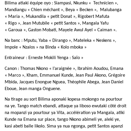
Bilima atiaki équipe oyo : Siampasi, Nkunku « Technicien »,
Mandiangu « Chien méchant », Beya « Becken », Malubanga
« Maria », Mukandila « petit Donat », Rigobert Mafuta
« Rigo », Jean Mutubile « petit Santos », Mangala Yafu
« Garoua », Gaston Mobati, Mayele Awul Ayel « Caiman ».
Na banc : Mputu, Yaba « Dirango », Mateleka « Neskens »,
Impole « Nzalos » na Binda « Kolo mboka »
Entraineur : Erneste Mokili Yenga : Saïo »
Canon : Thomas Nkono « l’araignée », Ibrahim Aoudou, Emana
« Marco », Kham, Emmanuel Kunde, Jean Paul Akono, Grégoire
Mbida, Jacques Enongue Nguea, Théophile Abega, Jean Daniel
Eboue, Jean manga Onguene.
Na tirage au sort Bilima aponaki kopesa mokongo na pourtour
na ye. Tango match ebandi, attaque ya liboso ewutaki côté droit
na mopanzi ya pourtour ya Vita, accélération ya Mangala, atiki
Kunde na Emana sur place, tango Nkono abimeli ye, aleki ye,
kasi abeti balle likolo. Sima ya nua ngonga, petit Santos apanzi