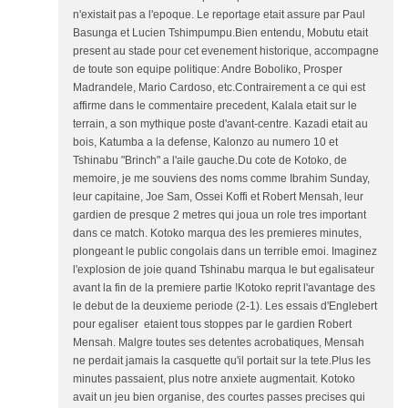
n'existait pas a l'epoque. Le reportage etait assure par Paul
Basunga et Lucien Tshimpumpu.Bien entendu, Mobutu etait
present au stade pour cet evenement historique, accompagne
de toute son equipe politique: Andre Boboliko, Prosper
Madrandele, Mario Cardoso, etc.Contrairement a ce qui est
affirme dans le commentaire precedent, Kalala etait sur le
terrain, a son mythique poste d'avant-centre. Kazadi etait au
bois, Katumba a la defense, Kalonzo au numero 10 et
Tshinabu "Brinch" a l'aile gauche.Du cote de Kotoko, de
memoire, je me souviens des noms comme Ibrahim Sunday,
leur capitaine, Joe Sam, Ossei Koffi et Robert Mensah, leur
gardien de presque 2 metres qui joua un role tres important
dans ce match. Kotoko marqua des les premieres minutes,
plongeant le public congolais dans un terrible emoi. Imaginez
l'explosion de joie quand Tshinabu marqua le but egalisateur
avant la fin de la premiere partie !Kotoko reprit l'avantage des
le debut de la deuxieme periode (2-1). Les essais d'Englebert
pour egaliser etaient tous stoppes par le gardien Robert
Mensah. Malgre toutes ses detentes acrobatiques, Mensah
ne perdait jamais la casquette qu'il portait sur la tete.Plus les
minutes passaient, plus notre anxiete augmentait. Kotoko
avait un jeu bien organise, des courtes passes precises qui