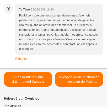
Y
Ya Theo
15/12/2008 19:20
Faut il conclure que nous congolais sommes d'eternels
perdants? ou questionner un peu notre facon de gerer les
affaires..quand on arrive pas a formaliser un business, a
operer selon les regles fondamentales des affaires...a payer
ses factures a temps, payer les impots, moderniser sa gestion,
etc....quand on arrive pas a faire la difference entre ce qu'on
mis dans les affaires, ses couts et son profit...on est appele a
disparaitre....
Répondre
< Les dernières info
A propos de de la chanson
d'Emmanuel Kandolo
Invocation de Vicky
Longomba >
Hébergé par Overblog
Top articles