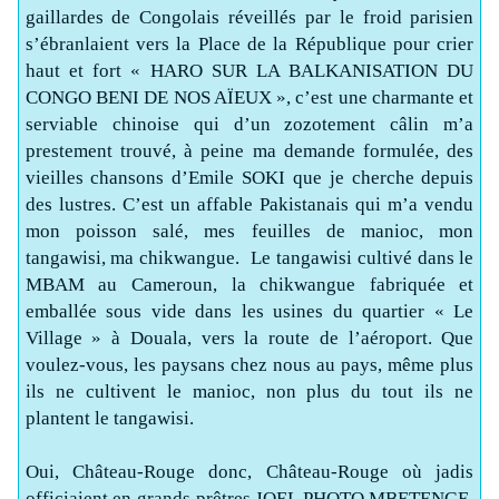
gaillardes de Congolais réveillés par le froid parisien
s’ébranlaient vers la Place de la République pour crier
haut et fort « HARO SUR LA BALKANISATION DU
CONGO BENI DE NOS AÏEUX », c’est une charmante et
serviable chinoise qui d’un zozotement câlin m’a
prestement trouvé, à peine ma demande formulée, des
vieilles chansons d’Emile SOKI que je cherche depuis
des lustres. C’est un affable Pakistanais qui m’a vendu
mon poisson salé, mes feuilles de manioc, mon
tangawisi, ma chikwangue.
Le tangawisi cultivé dans le
MBAM au Cameroun, la chikwangue fabriquée et
emballée sous vide dans les usines du quartier « Le
Village » à Douala, vers la route de l’aéroport. Que
voulez-vous, les paysans chez nous au pays, même plus
ils ne cultivent le manioc, non plus du tout ils ne
plantent le tangawisi.
Oui, Château-Rouge donc, Château-Rouge où jadis
officiaient en grands prêtres JOEL PHOTO MBETENGE,