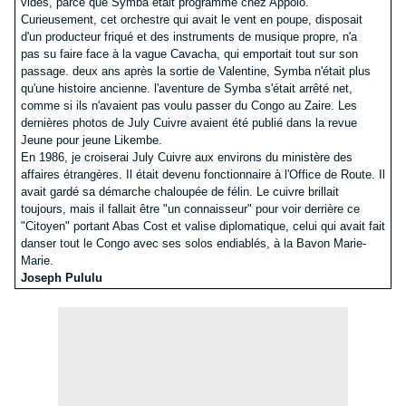
vides, parce que Symba était programmé chez Appolo.
Curieusement, cet orchestre qui avait le vent en poupe, disposait
d'un producteur friqué et des instruments de musique propre, n'a
pas su faire face à la vague Cavacha, qui emportait tout sur son
passage. deux ans après la sortie de Valentine, Symba n'était plus
qu'une histoire ancienne. l'aventure de Symba s'était arrêté net,
comme si ils n'avaient pas voulu passer du Congo au Zaire. Les
dernières photos de July Cuivre avaient été publié dans la revue
Jeune pour jeune Likembe.
En 1986, je croiserai July Cuivre aux environs du ministère des
affaires étrangères. Il était devenu fonctionnaire à l'Office de Route. Il
avait gardé sa démarche chaloupée de félin. Le cuivre brillait
toujours, mais il fallait être "un connaisseur" pour voir derrière ce
"Citoyen" portant Abas Cost et valise diplomatique, celui qui avait fait
danser tout le Congo avec ses solos endiablés, à la Bavon Marie-
Marie.
Joseph Pululu