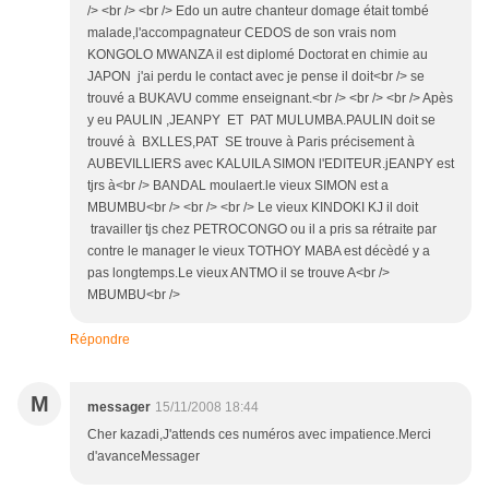
/> <br /> <br /> Edo un autre chanteur domage était tombé
malade,l'accompagnateur CEDOS de son vrais nom
KONGOLO MWANZA il est diplomé Doctorat en chimie au
JAPON j'ai perdu le contact avec je pense il doit<br /> se
trouvé a BUKAVU comme enseignant.<br /> <br /> <br /> Apès
y eu PAULIN ,JEANPY ET PAT MULUMBA.PAULIN doit se
trouvé à BXLLES,PAT SE trouve à Paris précisement à
AUBEVILLIERS avec KALUILA SIMON l'EDITEUR.jEANPY est
tjrs à<br /> BANDAL moulaert.le vieux SIMON est a
MBUMBU<br /> <br /> <br /> Le vieux KINDOKI KJ il doit
travailler tjs chez PETROCONGO ou il a pris sa rétraite par
contre le manager le vieux TOTHOY MABA est décèdé y a
pas longtemps.Le vieux ANTMO il se trouve A<br />
MBUMBU<br />
Répondre
M
messager
15/11/2008 18:44
Cher kazadi,J'attends ces numéros avec impatience.Merci
d'avanceMessager