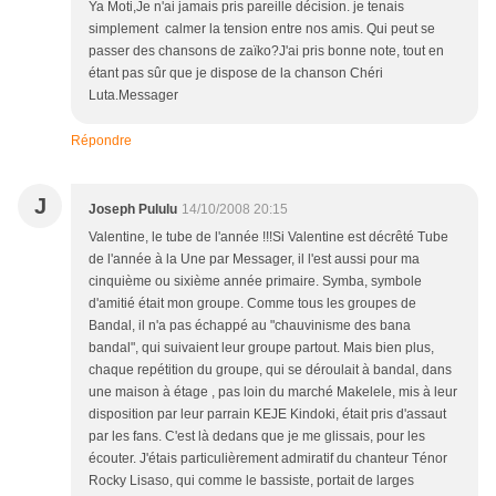
Ya Moti,Je n'ai jamais pris pareille décision. je tenais
simplement calmer la tension entre nos amis. Qui peut se
passer des chansons de zaïko?J'ai pris bonne note, tout en
étant pas sûr que je dispose de la chanson Chéri
Luta.Messager
Répondre
J
Joseph Pululu
14/10/2008 20:15
Valentine, le tube de l'année !!!Si Valentine est décrêté Tube
de l'année à la Une par Messager, il l'est aussi pour ma
cinquième ou sixième année primaire. Symba, symbole
d'amitié était mon groupe. Comme tous les groupes de
Bandal, il n'a pas échappé au "chauvinisme des bana
bandal", qui suivaient leur groupe partout. Mais bien plus,
chaque repétition du groupe, qui se déroulait à bandal, dans
une maison à étage , pas loin du marché Makelele, mis à leur
disposition par leur parrain KEJE Kindoki, était pris d'assaut
par les fans. C'est là dedans que je me glissais, pour les
écouter. J'étais particulièrement admiratif du chanteur Ténor
Rocky Lisaso, qui comme le bassiste, portait de larges