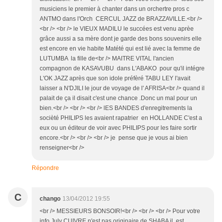
musiciens le premier à chanter dans un orchertre pros c
ANTMO dans l'Orch CERCUL JAZZ de BRAZZAVILLE.<br />
<br /> <br /> le VIEUX MADILU le succées est venu aprèe
grâce aussi a sa mère dont je garde des bons souvenirs elle
est encore en vie habite Matété qui est lié avec la femme de
LUTUMBA la fille de<br /> MAITRE VITAL l'ancien
compagnon de KASAVUBU dans L'ABAKO pour qu'il intégre
L'OK JAZZ après que son idole préfèré TABU LEY l'avait
laisser a N'DJILI le jour de voyage de l' AFRISA<br /> quand il
palait de ça il disait c'est une chance .Donc un mal pour un
bien.<br /> <br /> <br /> lES BANDES d'enregitrements la
socièté PHILIPS les avaient rapatrier en HOLLANDE C'est a
eux ou un éditeur de voir avec PHILIPS pour les faire sortir
encore.<br /> <br /> <br /> je pense que je vous ai bien
renseigner<br />
Répondre
C
chango
13/04/2012 19:55
<br /> MESSIEURS BONSOIR!<br /> <br /> <br /> Pour votre
info July CUIVRE n'est pas originaire de SHABA il est