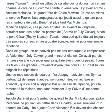
larges "favoris". il avait un début de calvitie qui lui donnait un certain
charme. A côté de lui, comme chanteur 2ème voix, il y avait Antmo -
Antoine Mobunda - le grand frère de Chico Mawatu. Je me souviens
encore de Paulin, l'accompagnateur, qui jouait aussi la guitare pour
les chanteurs de Jerk: Benoît et plus tard Pat Mulumba.
Mode de l'époque, ces jeunes artistes, ils avaient la vingtaine,
portaient tous des polos eu polyamide ( Antmo et July Cuivre), sinon
le polo César (Rocky Lisaso). J'avais remarqué qu'ils étaient toujours
très propres sur eux et tiré à quatre épingle, même pour une simple
répétition.
Dans ce groupe, on ne pouvait pas ne pas remarquer le compositeur
de Valentine : July Cuivre: grand mince et élancé. On avait parfois
l'impression à le voir jouer que sa guitare électrique lui pesait. Toues
les filles - les grandes - n'avaient d'yeux que pour lui. Et c'est lui qui
dirigeait les répétitions.
Une de mes soeurs de quartier - Ya Jacquy - suivaient les Symba
partout. Et de temps à autres, son grand frère, venait faire un
scandal , que ce soit à l'Appolo Bar ou au lieu de répétion, pour la
ramener à la maison, non sans menacer July Cuivre d'une bonne
raclée.
Appolo Bar était pour Symba, ce qu'était le Bar Ma Elika pour Zaiko.
Personne ne pouvait les battre dans ce cadre. je me souviens d'un
samedi où Gaby Lita a jouer Chez Alphonso Bar devant des chaises