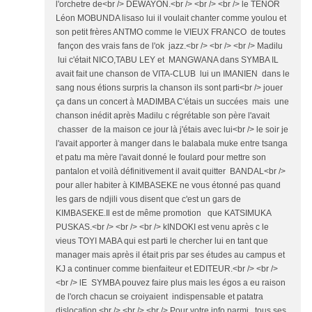
l'orchetre de<br /> DEWAYON.<br /> <br /> <br /> le TENOR
Léon MOBUNDA lisaso lui il voulait chanter comme youlou et
son petit frères ANTMO comme le VIEUX FRANCO de toutes
fançon des vrais fans de l'ok jazz.<br /> <br /> <br /> Madilu
lui c'était NICO,TABU LEY et MANGWANA dans SYMBA IL
avait fait une chanson de VITA-CLUB lui un IMANIEN dans le
sang nous étions surpris la chanson ils sont parti<br /> jouer
ça dans un concert à MADIMBA C'étais un succées mais une
chanson inédit après Madilu c régrétable son père l'avait
chasser de la maison ce jour là j'étais avec lui<br /> le soir je
l'avait apporter à manger dans le balabala muke entre tsanga
et patu ma mère l'avait donné le foulard pour mettre son
pantalon et voilà définitivement il avait quitter BANDAL<br />
pour aller habiter à KIMBASEKE ne vous étonné pas quand
les gars de ndjili vous disent que c'est un gars de
KIMBASEKE.Il est de même promotion que KATSIMUKA
PUSKAS.<br /> <br /> <br /> kINDOKI est venu après c le
vieus TOYI MABA qui est parti le chercher lui en tant que
manager mais après il était pris par ses études au campus et
KJ a continuer comme bienfaiteur et EDITEUR.<br /> <br />
<br /> lE SYMBA pouvez faire plus mais les égos a eu raison
de l'orch chacun se croiyaient indispensable et patatra
dislocation.<br /> <br /> <br /> Pour votre info parmi tous ses