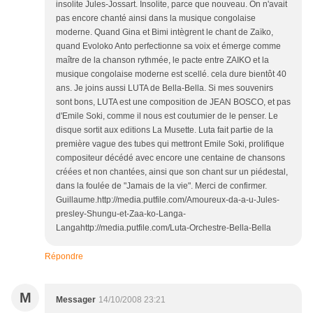
insolite Jules-Jossart. Insolite, parce que nouveau. On n'avait
pas encore chanté ainsi dans la musique congolaise
moderne. Quand Gina et Bimi intègrent le chant de Zaïko,
quand Evoloko Anto perfectionne sa voix et émerge comme
maître de la chanson rythmée, le pacte entre ZAIKO et la
musique congolaise moderne est scellé. cela dure bientôt 40
ans. Je joins aussi LUTA de Bella-Bella. Si mes souvenirs
sont bons, LUTA est une composition de JEAN BOSCO, et pas
d'Emile Soki, comme il nous est coutumier de le penser. Le
disque sortit aux editions La Musette. Luta fait partie de la
première vague des tubes qui mettront Emile Soki, prolifique
compositeur décédé avec encore une centaine de chansons
créées et non chantées, ainsi que son chant sur un piédestal,
dans la foulée de "Jamais de la vie". Merci de confirmer.
Guillaume.http://media.putfile.com/Amoureux-da-a-u-Jules-
presley-Shungu-et-Zaa-ko-Langa-
Langahttp://media.putfile.com/Luta-Orchestre-Bella-Bella
Répondre
M
Messager
14/10/2008 23:21