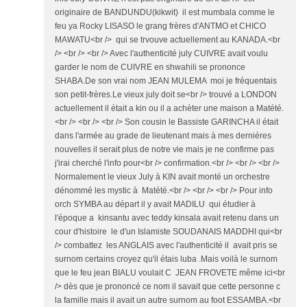
originaire de BANDUNDU(kikwit) il est mumbala comme le
feu ya Rocky LISASO le grang frères d'ANTMO et CHICO
MAWATU<br /> qui se trvouve actuellement au KANADA.<br
/> <br /> <br /> Avec l'authenticité july CUIVRE avait voulu
garder le nom de CUIVRE en shwahili se prononce
SHABA.De son vrai nom JEAN MULEMA moi je fréquentais
son petit-frères.Le vieux july doit se<br /> trouvé a LONDON
actuellement il était a kin ou il a achèter une maison a Matété.
<br /> <br /> <br /> Son cousin le Bassiste GARINCHA il était
dans l'armée au grade de lieutenant mais à mes derniéres
nouvelles il serait plus de notre vie mais je ne confirme pas
j'irai cherché l'info pour<br /> confirmation.<br /> <br /> <br />
Normalement le vieux July à KIN avait monté un orchestre
dénommé les mystic à Matété.<br /> <br /> <br /> Pour info
orch SYMBA au départ il y avait MADILU qui étudier à
l'époque a kinsantu avec teddy kinsala avait retenu dans un
cour d'histoire le d'un Islamiste SOUDANAIS MADDHI qui<br
/> combattez les ANGLAIS avec l'authenticité il avait pris se
surnom certains croyez qu'il étais luba .Mais voilà le surnom
que le feu jean BIALU voulait C JEAN FROVETE même ici<br
/> dès que je prononcé ce nom il savait que cette personne c
la famille mais il avait un autre surnom au foot ESSAMBA.<br