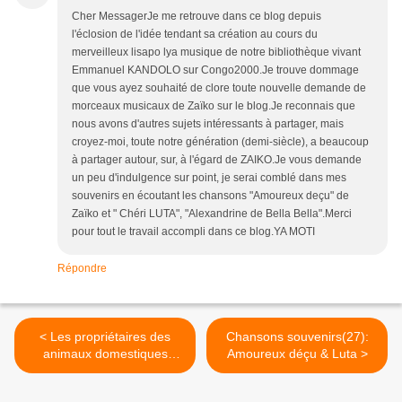
Cher MessagerJe me retrouve dans ce blog depuis
l'éclosion de l'idée tendant sa création au cours du
merveilleux lisapo lya musique de notre bibliothèque vivant
Emmanuel KANDOLO sur Congo2000.Je trouve dommage
que vous ayez souhaité de clore toute nouvelle demande de
morceaux musicaux de Zaïko sur le blog.Je reconnais que
nous avons d'autres sujets intéressants à partager, mais
croyez-moi, toute notre génération (demi-siècle), a beaucoup
à partager autour, sur, à l'égard de ZAIKO.Je vous demande
un peu d'indulgence sur point, je serai comblé dans mes
souvenirs en écoutant les chansons "Amoureux deçu" de
Zaïko et " Chéri LUTA", "Alexandrine de Bella Bella".Merci
pour tout le travail accompli dans ce blog.YA MOTI
Répondre
< Les propriétaires des
Chansons souvenirs(27):
animaux domestiques
Amoureux déçu & Luta >
protégés contre le cancer!