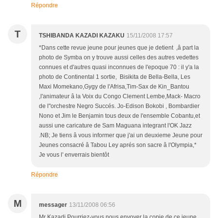
Répondre
T
TSHIBANDA KAZADI KAZAKU
15/11/2008 17:57
*Dans cette revue jeune pour jeunes que je detient ,â part la
photo de Symba on y trouve aussi celles des autres vedettes
connues et d'autres quasi inconnues de l'epoque 70 : il y'a la
photo de Continental 1 sortie, Bisikita de Bella-Bella, Les
Maxi Momekano,Gygy de l'Afrisa,Tim-Sax de Kin_Bantou
,l'animateur â la Voix du Congo Clement Lembe,Mack- Macro
de l"orchestre Negro Succés. Jo-Edison Bokobi , Bombardier
Nono et Jim le Benjamin tous deux de l'ensemble Cobantu,et
aussi une caricature de Sam Maguana integrant l'OK Jazz
.NB; Je tiens â vous informer que j'ai un deuxieme Jeune pour
Jeunes consacré â Tabou Ley aprés son sacre â l'Olympia,*
Je vous l' enverrais bientôt
Répondre
M
messager
13/11/2008 06:56
Mr Kazadi,Pourriez-vous nous envoyer la copie de ce jeune