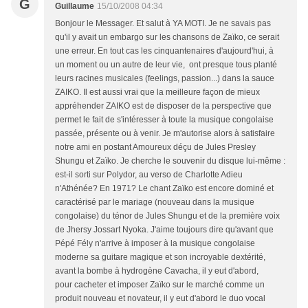
G
Guillaume
15/10/2008 04:34
Bonjour le Messager. Et salut à YA MOTI. Je ne savais pas
qu'il y avait un embargo sur les chansons de Zaïko, ce serait
une erreur. En tout cas les cinquantenaires d'aujourd'hui, à
un moment ou un autre de leur vie, ont presque tous planté
leurs racines musicales (feelings, passion...) dans la sauce
ZAIKO. Il est aussi vrai que la meilleure façon de mieux
appréhender ZAIKO est de disposer de la perspective que
permet le fait de s'intéresser à toute la musique congolaise
passée, présente ou à venir. Je m'autorise alors à satisfaire
notre ami en postant Amoureux déçu de Jules Presley
Shungu et Zaïko. Je cherche le souvenir du disque lui-même :
est-il sorti sur Polydor, au verso de Charlotte Adieu
n'Athénée? En 1971? Le chant Zaïko est encore dominé et
caractérisé par le mariage (nouveau dans la musique
congolaise) du ténor de Jules Shungu et de la première voix
de Jhersy Jossart Nyoka. J'aime toujours dire qu'avant que
Pépé Fély n'arrive à imposer à la musique congolaise
moderne sa guitare magique et son incroyable dextérité,
avant la bombe à hydrogène Cavacha, il y eut d'abord,
pour cacheter et imposer Zaïko sur le marché comme un
produit nouveau et novateur, il y eut d'abord le duo vocal