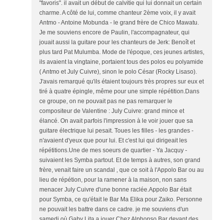
"favoris". il avait un début de calvitie qui lui donnait un certain
charme. A côté de lui, comme chanteur 2ème voix, il y avait
Antmo - Antoine Mobunda - le grand frère de Chico Mawatu.
Je me souviens encore de Paulin, l'accompagnateur, qui
jouait aussi la guitare pour les chanteurs de Jerk: Benoît et
plus tard Pat Mulumba. Mode de l'époque, ces jeunes artistes,
ils avaient la vingtaine, portaient tous des polos eu polyamide
( Antmo et July Cuivre), sinon le polo César (Rocky Lisaso).
J'avais remarqué qu'ils étaient toujours très propres sur eux et
tiré à quatre épingle, même pour une simple répétition.Dans
ce groupe, on ne pouvait pas ne pas remarquer le
compositeur de Valentine : July Cuivre: grand mince et
élancé. On avait parfois l'impression à le voir jouer que sa
guitare électrique lui pesait. Toues les filles - les grandes -
n'avaient d'yeux que pour lui. Et c'est lui qui dirigeait les
répétitions.Une de mes soeurs de quartier - Ya Jacquy -
suivaient les Symba partout. Et de temps à autres, son grand
frère, venait faire un scandal , que ce soit à l'Appolo Bar ou au
lieu de répétion, pour la ramener à la maison, non sans
menacer July Cuivre d'une bonne raclée.Appolo Bar était
pour Symba, ce qu'était le Bar Ma Elika pour Zaiko. Personne
ne pouvait les battre dans ce cadre. je me souviens d'un
samedi où Gaby Lita a jouer Chez Alphonso Bar devant des