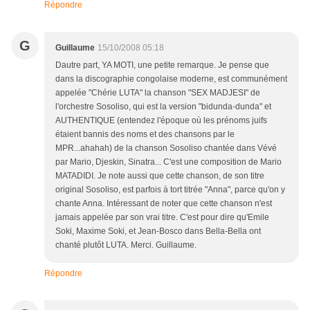
Répondre
G
Guillaume
15/10/2008 05:18
Dautre part, YA MOTI, une petite remarque. Je pense que
dans la discographie congolaise moderne, est communément
appelée "Chérie LUTA" la chanson "SEX MADJESI" de
l'orchestre Sosoliso, qui est la version "bidunda-dunda" et
AUTHENTIQUE (entendez l'époque où les prénoms juifs
étaient bannis des noms et des chansons par le
MPR...ahahah) de la chanson Sosoliso chantée dans Vévé
par Mario, Djeskin, Sinatra... C'est une composition de Mario
MATADIDI. Je note aussi que cette chanson, de son titre
original Sosoliso, est parfois à tort titrée "Anna", parce qu'on y
chante Anna. Intéressant de noter que cette chanson n'est
jamais appelée par son vrai titre. C'est pour dire qu'Emile
Soki, Maxime Soki, et Jean-Bosco dans Bella-Bella ont
chanté plutôt LUTA. Merci. Guillaume.
Répondre