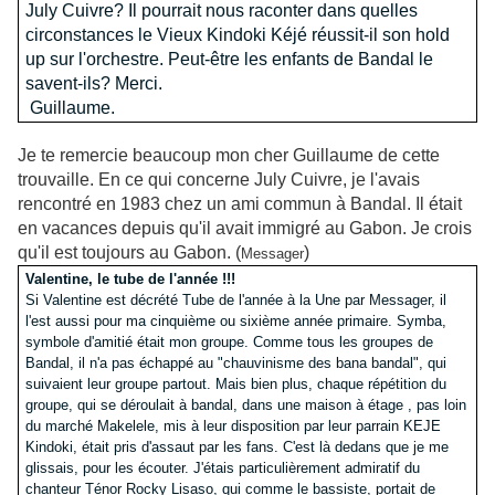
July Cuivre? Il pourrait nous raconter dans quelles
circonstances le Vieux Kindoki Kéjé réussit-il son hold
up sur l'orchestre. Peut-être les enfants de Bandal le
savent-ils? Merci.
Guillaume.
Je te remercie beaucoup mon cher Guillaume de cette
trouvaille. En ce qui concerne July Cuivre, je l'avais
rencontré en 1983 chez un ami commun à Bandal. Il était
en vacances depuis qu'il avait immigré au Gabon. Je crois
qu'il est toujours au Gabon. (
)
Messager
Valentine, le tube de l'année !!!
Si Valentine est décrété Tube de l'année à la Une par Messager, il
l'est aussi pour ma cinquième ou sixième année primaire. Symba,
symbole d'amitié était mon groupe. Comme tous les groupes de
Bandal, il n'a pas échappé au "chauvinisme des bana bandal", qui
suivaient leur groupe partout. Mais bien plus, chaque répétition du
groupe, qui se déroulait à bandal, dans une maison à étage , pas loin
du marché Makelele, mis à leur disposition par leur parrain KEJE
Kindoki, était pris d'assaut par les fans. C'est là dedans que je me
glissais, pour les écouter. J'étais particulièrement admiratif du
chanteur Ténor Rocky Lisaso, qui comme le bassiste, portait de