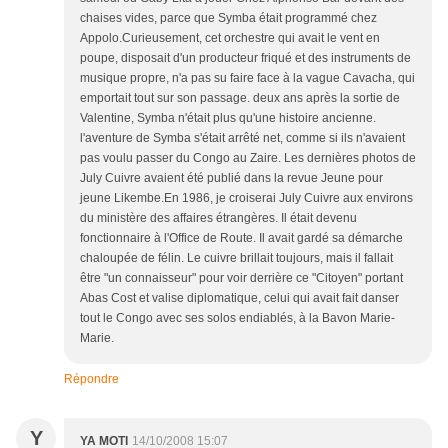
chaises vides, parce que Symba était programmé chez
Appolo.Curieusement, cet orchestre qui avait le vent en
poupe, disposait d'un producteur friqué et des instruments de
musique propre, n'a pas su faire face à la vague Cavacha, qui
emportait tout sur son passage. deux ans après la sortie de
Valentine, Symba n'était plus qu'une histoire ancienne.
l'aventure de Symba s'était arrêté net, comme si ils n'avaient
pas voulu passer du Congo au Zaire. Les dernières photos de
July Cuivre avaient été publié dans la revue Jeune pour
jeune Likembe.En 1986, je croiserai July Cuivre aux environs
du ministère des affaires étrangères. Il était devenu
fonctionnaire à l'Office de Route. Il avait gardé sa démarche
chaloupée de félin. Le cuivre brillait toujours, mais il fallait
être "un connaisseur" pour voir derrière ce "Citoyen" portant
Abas Cost et valise diplomatique, celui qui avait fait danser
tout le Congo avec ses solos endiablés, à la Bavon Marie-
Marie.
Répondre
Y
YA MOTI
14/10/2008 15:07