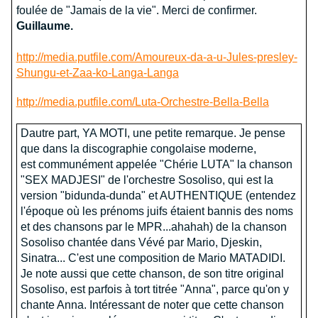
foulée de "Jamais de la vie". Merci de confirmer.
Guillaume.
http://media.putfile.com/Amoureux-da-a-u-Jules-presley-
Shungu-et-Zaa-ko-Langa-Langa
http://media.putfile.com/Luta-Orchestre-Bella-Bella
Dautre part, YA MOTI, une petite remarque. Je pense
que dans la discographie congolaise moderne,
est communément appelée "Chérie LUTA" la chanson
"SEX MADJESI" de l'orchestre Sosoliso, qui est la
version "bidunda-dunda" et AUTHENTIQUE (entendez
l'époque où les prénoms juifs étaient bannis des noms
et des chansons par le MPR...ahahah) de la chanson
Sosoliso chantée dans Vévé par Mario, Djeskin,
Sinatra... C'est une composition de Mario MATADIDI.
Je note aussi que cette chanson, de son titre original
Sosoliso, est parfois à tort titrée "Anna", parce qu'on y
chante Anna. Intéressant de noter que cette chanson