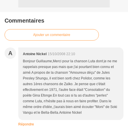
Commentaires
Ajouter un commentaire
A
Antoine Nickel
15/10/2008 22:10
Bonjour Guillaume,Merci pour la chanson Luta dont je ne me
rappelais presque pas mais que j'ai pourtant bien connu et
aimé.A propos de la chanson "Amoureux déçu" de Jules
Presley Shungu, il est bien sorti chez Polidor, comme les
autres 1ères chansons de Zaïko. Je pense que c'était
effectivement en 1971, l'autre face était "Consolation" du
poète Gina Efonge.En tout cas si tu as d'autres "perles"
comme Luta, n'hésite pas à nous en faire profiter. Dans le
même ordre d'idée, j'aurais bien aimé écouter "Moni" de Soki
Vangu et le Bella-Bella.Antoine Nickel
Répondre