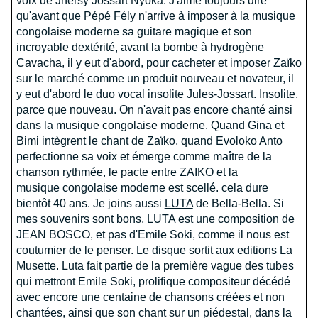
voix de Jhersy Jossart Nyoka. J'aime toujours dire
qu'avant que Pépé Fély n'arrive à imposer à la musique
congolaise moderne sa guitare magique et son
incroyable dextérité, avant la bombe à hydrogène
Cavacha, il y eut d'abord, pour cacheter et imposer Zaïko
sur le marché comme un produit nouveau et novateur, il
y eut d'abord le duo vocal insolite Jules-Jossart. Insolite,
parce que nouveau. On n'avait pas encore chanté ainsi
dans la musique congolaise moderne. Quand Gina et
Bimi intègrent le chant de Zaïko, quand Evoloko Anto
perfectionne sa voix et émerge comme maître de la
chanson rythmée, le pacte entre ZAIKO et la
musique congolaise moderne est scellé. cela dure
bientôt 40 ans. Je joins aussi
LUTA
de Bella-Bella. Si
mes souvenirs sont bons, LUTA est une composition de
JEAN BOSCO, et pas d'Emile Soki, comme il nous est
coutumier de le penser. Le disque sortit aux editions La
Musette. Luta fait partie de la première vague des tubes
qui mettront Emile Soki, prolifique compositeur décédé
avec encore une centaine de chansons créées et non
chantées, ainsi que son chant sur un piédestal, dans la