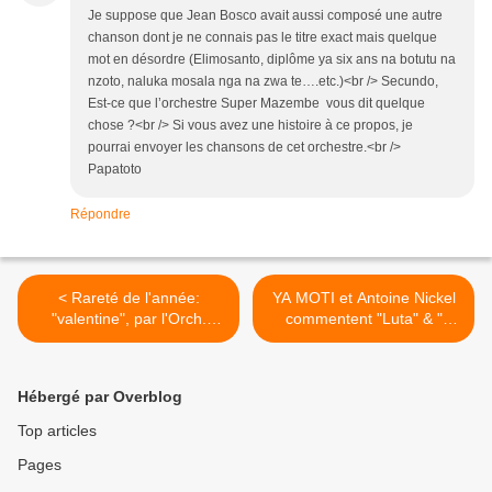
Je suppose que Jean Bosco avait aussi composé une autre
chanson dont je ne connais pas le titre exact mais quelque
mot en désordre (Elimosanto, diplôme ya six ans na botutu na
nzoto, naluka mosala nga na zwa te….etc.)<br /> Secundo,
Est-ce que l’orchestre Super Mazembe vous dit quelque
chose ?<br /> Si vous avez une histoire à ce propos, je
pourrai envoyer les chansons de cet orchestre.<br />
Papatoto
Répondre
< Rareté de l'année:
YA MOTI et Antoine Nickel
"valentine", par l'Orch.
commentent "Luta" & "
Symba
Amoureux déçu" >
Hébergé par Overblog
Top articles
Pages