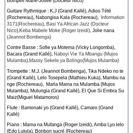
Bompeli Marie-Josée (Docteur Nico)
Guitare Rythmique : K.J (Grand Kallé), Adios Tété
(Rochereau), Nabongisa Kala (Rochereau),
Information
3171(Rochereau), Basi Ya African Jazz (Docteur
Nico),Keba Mabele Moke (Roger Izeidi),
Jolie nana
(Jeannot Bombenga)
Contre Basse : Sofie ya Motema (Vicky Longomba),
Bacara (Grand Kallé),
Naboyi Vie Ya Mbangu (Mujos
Mulamba),Massy Sekele ya Bolingo(Mujos Mulamba)
Trompette : M.J. (Jeannot Bombenga), Tika Ndeko no te
(Grand Kallé), Lelo Tosepela (Mathieu Kuka), Mambu na
nge (Rochereau), Maria Mama na Mulamba (Mujos
Mulamba), Mulungia (Grand Kallé), El Que Si Embra Su
Maiz(Miguel Matamoros)
Flute : Bamonaki yo (Grand Kallé), Camaro (Grand
Kallé)
Piano : Mama na Mufanga (Roger Izeidi), Amba Lyo lelo
(Edo Lutula), Bonbon sucré (Rochereau)