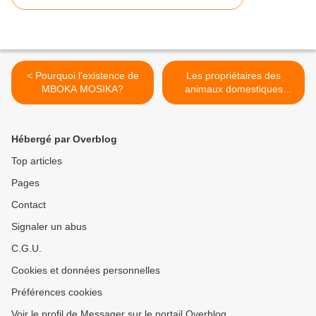
< Pourquoi l'existence de
Les propriétaires des
MBOKA MOSIKA?
animaux domestiques
protégés contre le cancer! >
Hébergé par Overblog
Top articles
Pages
Contact
Signaler un abus
C.G.U.
Cookies et données personnelles
Préférences cookies
Voir le profil de Messager sur le portail Overblog