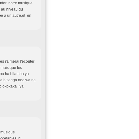
enter notre musique
s au niveau du
pe à un autre,et en
 j'aimerai l'ecouter
onnais que les
ba ha bilamba ya
nga bisengo ooo wa na
o okokaka liya
a musique
ccetables, ni