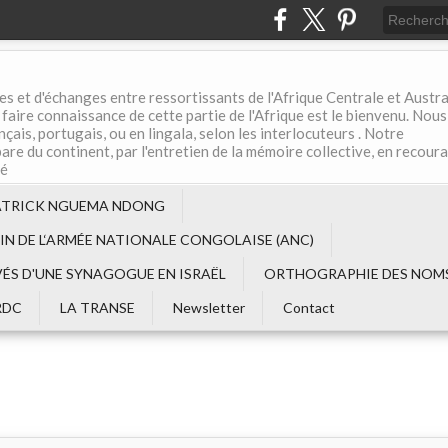
es et d'échanges entre ressortissants de l'Afrique Centrale et Austral
aire connaissance de cette partie de l'Afrique est le bienvenu. Nous
çais, portugais, ou en lingala, selon les interlocuteurs . Notre
are du continent, par l'entretien de la mémoire collective, en recour
té
ATRICK NGUEMA NDONG
EIN DE L‘ARMÉE NATIONALE CONGOLAISE (ANC)
VÉS D'UNE SYNAGOGUE EN ISRAËL
ORTHOGRAPHIE DES NOMS
RDC
LA TRANSE
Newsletter
Contact