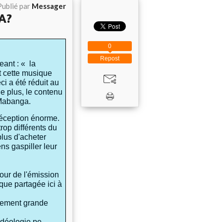
Publié par
Messager
A?
0
Repost
eant : « la
t cette musique
i a été réduit au
e plus, le contenu
 Mabanga.
éception énorme.
rop différents du
lus d'acheter
ns gaspiller leur
our de l'émission
que partagée ici à
blement grande
déologie pe