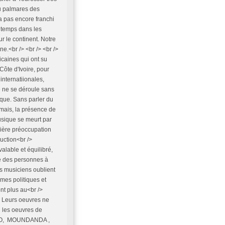
au palmares des
a pas encore franchi
gtemps dans les
ur le continent. Notre
e.<br /> <br /> <br />
caines qui ont su
Côte d'Ivoire, pour
internatiionales,
e ne se déroule sans
rique. Sans parler du
mais, la présence de
usique se meurt par
mière préoccupation
uction<br />
alable et équilibré,
re des personnes à
os musiciens oublient
mes politiques et
nt plus au<br />
, Leurs oeuvres ne
, les oeuvres de
CO, MOUNDANDA ,