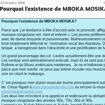
13 Octobre 2008
Pourquoi l'existence de MBOKA MOSIK
Pourquoi l'existence de MBOKA MOSIKA?
Parce que ,j'ai tendance à être d'accord avec le pronostic afflig
musique congolaise est mort et enterré ». Les jeunes préfèren
avec de danse bruyante et passionnante. Malheureusement cec
bruit simplement déformé et l'animation vocal des Atalakulu. D
lyrique a transgressé dans l'obscénité et une prolifération de
Un grand pourcentage des cd s'avère actuellement être une d
Les rumbas sont admirablement exécuté, mais ils ne sont pas t
Rythme et du Blues américains modernes. Je ne m'intéresse p
parce que mon oreille ne peux pas tolérer écouter nos musicie
voix en citant le mabanga.
C' est pourquoi mon plaisir musicale tourne principalement aut
de César Ngadi à
www.mangembo-fm.com/
ou encore la musi
www.mbokamosika.com/
Ces deux lien m'incitent à re-apprécie et redécouvrir la vérita
musique congolaise des années '60s, '70s,’ 80s et '90s.
Longonia na Kulutu Messager et Kulutu Joseph Pululu pona i