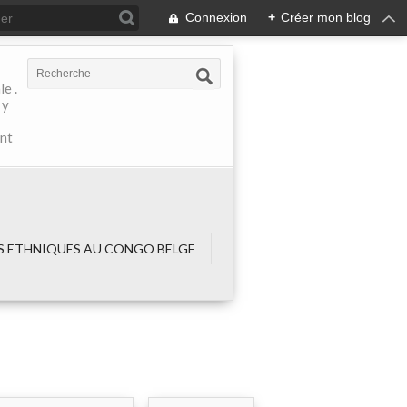
Connexion
+
Créer mon blog
e .
 y
ant
 ETHNIQUES AU CONGO BELGE