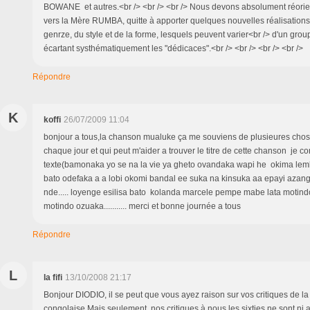
BOWANE et autres.<br /> <br /> <br /> Nous devons absolument réori
vers la Mère RUMBA, quitte à apporter quelques nouvelles réalisation
genrze, du style et de la forme, lesquels peuvent varier<br /> d'un grou
écartant systhématiquement les "dédicaces".<br /> <br /> <br /> <br />
Répondre
K
koffi
26/07/2009 11:04
bonjour a tous,la chanson mualuke ça me souviens de plusieures choses
chaque jour et qui peut m'aider a trouver le titre de cette chanson je c
texte(bamonaka yo se na la vie ya gheto ovandaka wapi he okima lem
bato odefaka a a lobi okomi bandal ee suka na kinsuka aa epayi aza
nde..... loyenge esilisa bato kolanda marcele pempe mabe lata motind
motindo ozuaka........... merci et bonne journée a tous
Répondre
L
la fifi
13/10/2008 21:17
Bonjour DIODIO, il se peut que vous ayez raison sur vos critiques de l
congolaise.Mais seulement, nos critiques à nous les sixties ne sont ni a