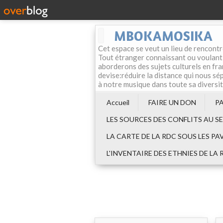
MBOKAMOSIKA
Cet espace se veut un lieu de rencontr
Tout étranger connaissant ou voulant f
aborderons des sujets culturels en fran
devise:réduire la distance qui nous sép
à notre musique dans toute sa diversi
Accueil
FAIRE UN DON
P
LES SOURCES DES CONFLITS AU S
LA CARTE DE LA RDC SOUS LES PA
L'INVENTAIRE DES ETHNIES DE LA 