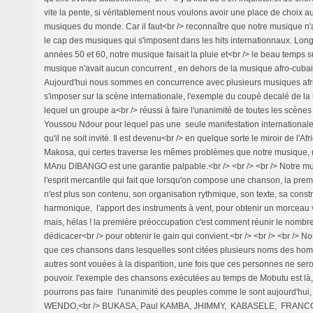
vite la pente, si véritablement nous voulons avoir une place de choix 
musiques du monde. Car il faut<br /> reconnaître que notre musique n'
le cap des musiques qui s'imposent dans les hits internationnaux. Lon
années 50 et 60, notre musique faisait la pluie et<br /> le beau temps s
musique n'avait aucun concurrent , en dehors de la musique afro-cubain
Aujourd'hui nous sommes en concurrence avec plusieurs musiques afri
s'imposer sur la scène internationale, l'exemple du coupé decalé de la 
lequel un groupe a<br /> réussi à faire l'unanimité de toutes les scènes 
Youssou Ndour pour lequel pas une seule manifestation international
qu'il ne soit invité. Il est devenu<br /> en quelque sorte le miroir de l'Af
Makosa, qui certes traverse les mêmes problèmes que notre musique, 
MAnu DIBANGO est une garantie palpable.<br /> <br /> <br /> Notre m
l'esprit mercantile qui fait que lorsqu'on compose une chanson, la pre
n'est plus son contenu, son organisation rythmique, son texte, sa constr
harmonique, l'apport des instruments à vent, pour obtenir un morceau v
mais, hélas ! la première préoccupation c'est comment réunir le nomb
dédicacer<br /> pour obtenir le gain qui convient.<br /> <br /> <br /> N
que ces chansons dans lesquelles sont citées plusieurs noms des hom
autres sont vouées à la disparition, une fois que ces personnes ne sero
pouvoir. l'exemple des chansons exécutées au temps de Mobutu est là
pourrons pas faire l'unanimité des peuples comme le sont aujourd'hui
WENDO,<br /> BUKASA, Paul KAMBA, JHIMMY, KABASELE, FRAN