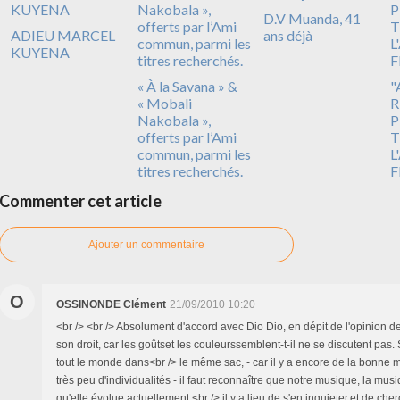
D.V Muanda, 41
ADIEU MARCEL
ans déjà
KUYENA
« À la Savana » &
"
« Mobali
R
Nakobala »,
P
offerts par l’Ami
T
commun, parmi les
L
titres recherchés.
F
Commenter cet article
Ajouter un commentaire
O
OSSINONDE Clément
21/09/2010 10:20
<br /> <br /> Absolument d'accord avec Dio Dio, en dépit de l'opinion de 
son droit, car les goûtset les couleurssemblent-t-il ne se discutent pas.
tout le monde dans<br /> le même sac, - car il y a encore de la bonne m
très peu d'individualités - il faut reconnaître que notre musique, la mus
qu'elle évolue actuellement,<br /> il y a lieu de s'en inquieter.et de che