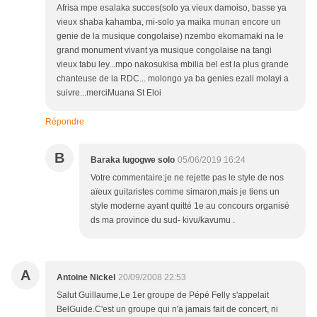
Afrisa mpe esalaka succes(solo ya vieux damoiso, basse ya
vieux shaba kahamba, mi-solo ya maika munan encore un
genie de la musique congolaise) nzembo ekomamaki na le
grand monument vivant ya musique congolaise na tangi
vieux tabu ley...mpo nakosukisa mbilia bel est la plus grande
chanteuse de la RDC... molongo ya ba genies ezali molayi a
suivre...merciMuana St Eloi
Répondre
B
Baraka lugogwe solo
05/06/2019 16:24
Votre commentaire:je ne rejette pas le style de nos
aïeux guitaristes comme simaron,mais je tiens un
style moderne ayant quitté 1e au concours organisé
ds ma province du sud- kivu/kavumu .
A
Antoine Nickel
20/09/2008 22:53
Salut Guillaume,Le 1er groupe de Pépé Felly s'appelait
BelGuide.C'est un groupe qui n'a jamais fait de concert, ni