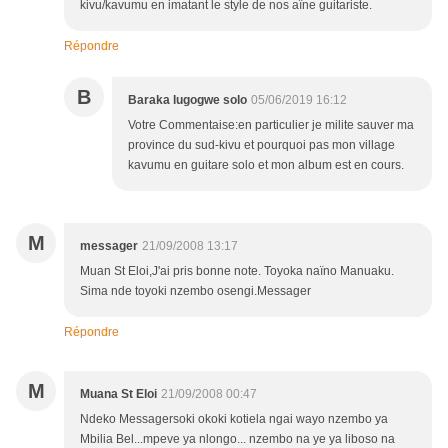
kivu/kavumu en imatant le style de nos aîne guitariste.
Répondre
B
Baraka lugogwe solo
05/06/2019 16:12
Votre Commentaise:en particulier je milite sauver ma
province du sud-kivu et pourquoi pas mon village
kavumu en guitare solo et mon album est en cours.
M
messager
21/09/2008 13:17
Muan St Eloi,J'ai pris bonne note. Toyoka naïno Manuaku.
Sima nde toyoki nzembo osengi.Messager
Répondre
M
Muana St Eloi
21/09/2008 00:47
Ndeko Messagersoki okoki kotiela ngai wayo nzembo ya
Mbilia Bel...mpeve ya nlongo... nzembo na ye ya liboso na