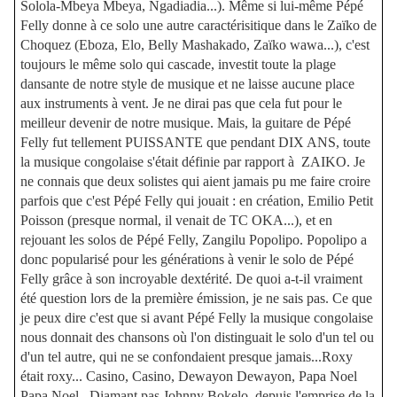
Solola-Mbeya Mbeya, Ngadiadia...). Même si lui-même Pépé
Felly donne à ce solo une autre caractérisitique dans le Zaïko de
Choquez (Eboza, Elo, Belly Mashakado, Zaïko wawa...), c'est
toujours le même solo qui cascade, investit toute la plage
dansante de notre style de musique et ne laisse aucune place
aux instruments à vent. Je ne dirai pas que cela fut pour le
meilleur devenir de notre musique. Mais, la guitare de Pépé
Felly fut tellement PUISSANTE que pendant DIX ANS, toute
la musique congolaise s'était définie par rapport à ZAIKO. Je
ne connais que deux solistes qui aient jamais pu me faire croire
parfois que c'est Pépé Felly qui jouait : en création, Emilio Petit
Poisson (presque normal, il venait de TC OKA...), et en
rejouant les solos de Pépé Felly, Zangilu Popolipo. Popolipo a
donc popularisé pour les générations à venir le solo de Pépé
Felly grâce à son incroyable dextérité. De quoi a-t-il vraiment
été question lors de la première émission, je ne sais pas. Ce que
je peux dire c'est que si avant Pépé Felly la musique congolaise
nous donnait des chansons où l'on distinguait le solo d'un tel ou
d'un tel autre, qui ne se confondaient presque jamais...Roxy
était roxy... Casino, Casino, Dewayon Dewayon, Papa Noel
Papa Noel...Diamant pas Johnny Bokelo, depuis l'emprise de la