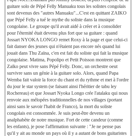
guitare solo de Pépé Felly Manuaku tous les solistes congolais
sont devenus des "autres Manuaku"...C'est en quittant ZAIKO
que Pépé Felly a tué le mythe du soliste dans la musique
congolaise. Le groupe qu'il avait aidé à créer et à consolider
pour l'éternité était devenu plus fort que sa guitare : quand
Jossart NYOKA LONGO remet Roxy à la page et que celui-ci
fait danser des jeunes qui n'étaient pas encore nés quand lui
jouait dans Thu Zaïna, c'en est fait du soliste qui fait la musique
congolaise. Matima, Popolipo et Petit Poisson montrent que
Zaïko peut vivre sans Pépé Felly. Donc, un orchestre oeut
survivre sans un génie à la guitare solo. Alors, quand Papa
Wemba fait valoir la force du chant et du rythme et met à l'ordre
du jour le star system (se faisant ainsi l'héritier de tabu ley
Rochereau) et que Jossart Nyoka Longo crée l'atalaku qui nous
renvoie aux mélopées traditionnelles de nos villages (portant
ainsi sans le savoir l'habit de Franco), la mort du soliste
congolais est consommée. Je suis peut-être devenu un
analphabète de notre musique. Fort de cette candeur (comme
les enfants), je pose l'affirmation suivante : "Je ne pense pas
qu'il y ait au monde un pays où il y a autant de bons guitaristes