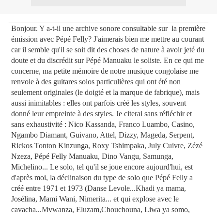
Bonjour. Y a-t-il une archive sonore consultable sur la première
émission avec Pépé Felly? J'aimerais bien me mettre au courant
car il semble qu'il se soit dit des choses de nature à avoir jeté du
doute et du discrédit sur Pépé Manuaku le soliste. En ce qui me
concerne, ma petite mémoire de notre musique congolaise me
renvoie à des guitares solos particulières qui ont été non
seulement originales (le doigté et la marque de fabrique), mais
aussi inimitables : elles ont parfois créé les styles, souvent
donné leur empreinte à des styles. Je citerai sans réfléchir et
sans exhaustivité : Nico Kassanda, Franco Luambo, Casino,
Ngambo Diamant, Guivano, Attel, Dizzy, Mageda, Serpent,
Rickos Tonton Kinzunga, Roxy Tshimpaka, July Cuivre, Zézé
Nzeza, Pépé Felly Manuaku, Dino Vangu, Samunga,
Michelino... Le solo, tel qu'il se joue encore aujourd'hui, est
d'après moi, la déclinaison du type de solo que Pépé Felly a
créé entre 1971 et 1973 (Danse Levole...Khadi ya mama,
Josélina, Mami Wani, Nimerita... et qui explose avec le
cavacha...Mvwanza, Eluzam,Chouchouna, Liwa ya somo,