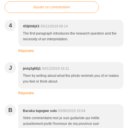
Ajouter un commentaire
4
45ljhh9j43
05/12/2019 06:14
The first paragraph introduces the research question and the
necessity of an interpretation.
Répondre
J
jmtq3g66j1
04/12/2019 16:11
Then try writing about what the photo reminds you of or makes
you feel or think about.
Répondre
B
Baraka lugogwe solo
05/06/2019 16:04
Votre commentaire:moi je suis guitariste qui milite
actuellement porté l'honneur de ma province sud-