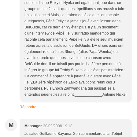
sorti de disque.Roxy et Nyoka ont également joué dans ce
groupe qui ne faisasit que des répétitions sans réussir à faire
un seul concert.Mais, contrairement à ce que l'on raconte
quelquefois, Pépé Felly n'a jamais joué avec Jossart dans
BelGuide, car ce dernier n'y était plus. Il y a un document
d'une interview de Pépé Felly sur radio mangembo qui
raconte cela parfaitement. Pépé Felly a été le seul musicien
retenu après la dissolution de BelGuide. DV et ses pairs ont
également retenu Jules Shungu (alias Papa Wemba) qui
avait interprété quelques la veille une chanson avec
BelGuide dont il ne faisait pas partie. La 3ème personne à
intégrer le groupe fut Teddy Sukami qui n'était pas musicien :
il a commencé à apprendre à jouer à la guitare avec Pépé
Felly.La 1ère répétition de Zaïko avait donc réuni ces 3
personnes. Puis Enoch Zamwangana qui passait les a
entendus jouer et les a rejoint._____________Antoine Nickel
Répondre
M
Messager
20/09/2008 19:18
Je salue Guillaume Bayama. Son commentaire a fait l'objet