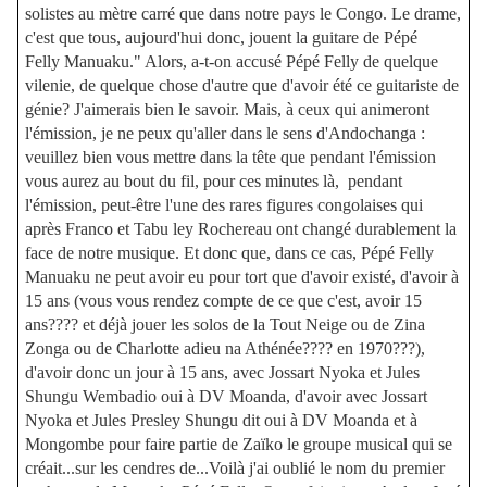
solistes au mètre carré que dans notre pays le Congo. Le drame,
c'est que tous, aujourd'hui donc, jouent la guitare de Pépé
Felly Manuaku." Alors, a-t-on accusé Pépé Felly de quelque
vilenie, de quelque chose d'autre que d'avoir été ce guitariste de
génie? J'aimerais bien le savoir. Mais, à ceux qui animeront
l'émission, je ne peux qu'aller dans le sens d'Andochanga :
veuillez bien vous mettre dans la tête que pendant l'émission
vous aurez au bout du fil, pour ces minutes là, pendant
l'émission, peut-être l'une des rares figures congolaises qui
après Franco et Tabu ley Rochereau ont changé durablement la
face de notre musique. Et donc que, dans ce cas, Pépé Felly
Manuaku ne peut avoir eu pour tort que d'avoir existé, d'avoir à
15 ans (vous vous rendez compte de ce que c'est, avoir 15
ans???? et déjà jouer les solos de la Tout Neige ou de Zina
Zonga ou de Charlotte adieu na Athénée???? en 1970???),
d'avoir donc un jour à 15 ans, avec Jossart Nyoka et Jules
Shungu Wembadio oui à DV Moanda, d'avoir avec Jossart
Nyoka et Jules Presley Shungu dit oui à DV Moanda et à
Mongombe pour faire partie de Zaïko le groupe musical qui se
créait...sur les cendres de...Voilà j'ai oublié le nom du premier