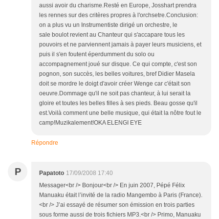
aussi avoir du charisme.Resté en Europe, Josshart prendra
les rennes sur des critères propres à l'orchsetre.Conclusion:
on a plus vu un Instrumentiste dirigé un orchestre, le
sale boulot revient au Chanteur qui s'accapare tous les
pouvoirs et ne parviennent jamais à payer leurs musiciens, et
puis il s'en foutent éperdumment du solo ou
accompagnement joué sur disque. Ce qui compte, c'est son
pognon, son succès, les belles voitures, bref Didier Masela
doit se mordre le doigt d'avoir créer Wenge car c'était son
oeuvre.Dommage qu'il ne soit pas chanteur, à lui serait la
gloire et toutes les belles filles à ses pieds. Beau gosse qu'il
est.Voilà comment une belle musique, qui était la nôtre fout le
camp!Muzikalement!OKA ELENGI EYE
Répondre
P
Papatoto
17/09/2008 17:40
Messager<br /> Bonjour<br /> En juin 2007, Pépé Félix
Manuaku était l’invité de la radio Mangembo à Paris (France).
<br /> J’ai essayé de résumer son émission en trois parties
sous forme aussi de trois fichiers MP3.<br /> Primo, Manuaku