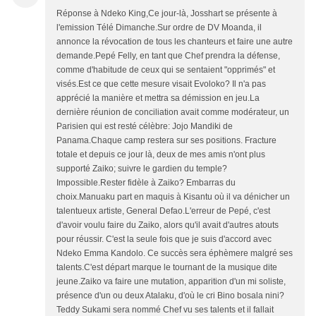
Réponse à Ndeko King,Ce jour-là, Josshart se présente à
l'emission Télé Dimanche.Sur ordre de DV Moanda, il
annonce la révocation de tous les chanteurs et faire une autre
demande.Pepé Felly, en tant que Chef prendra la défense,
comme d'habitude de ceux qui se sentaient "opprimés" et
visés.Est ce que cette mesure visait Evoloko? Il n'a pas
apprécié la manière et mettra sa démission en jeu.La
dernière réunion de conciliation avait comme modérateur, un
Parisien qui est resté célèbre: Jojo Mandiki de
Panama.Chaque camp restera sur ses positions. Fracture
totale et depuis ce jour là, deux de mes amis n'ont plus
supporté Zaiko; suivre le gardien du temple?
Impossible.Rester fidèle à Zaiko? Embarras du
choix.Manuaku part en maquis à Kisantu où il va dénicher un
talentueux artiste, General Defao.L'erreur de Pepé, c'est
d'avoir voulu faire du Zaiko, alors qu'il avait d'autres atouts
pour réussir. C'est la seule fois que je suis d'accord avec
Ndeko Emma Kandolo. Ce succès sera éphèmere malgré ses
talents.C'est départ marque le tournant de la musique dite
jeune.Zaiko va faire une mutation, apparition d'un mi soliste,
présence d'un ou deux Atalaku, d'où le cri Bino bosala nini?
Teddy Sukami sera nommé Chef vu ses talents et il fallait