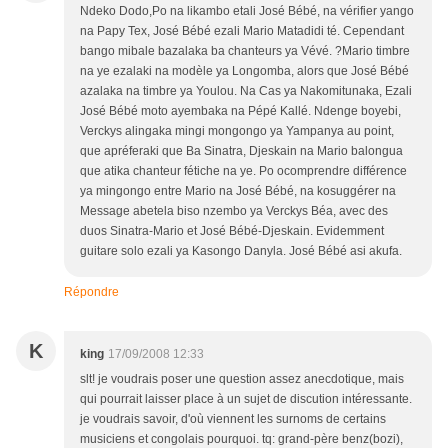
Ndeko Dodo,Po na likambo etali José Bébé, na vérifier yango
na Papy Tex, José Bébé ezali Mario Matadidi té. Cependant
bango mibale bazalaka ba chanteurs ya Vévé. ?Mario timbre
na ye ezalaki na modèle ya Longomba, alors que José Bébé
azalaka na timbre ya Youlou. Na Cas ya Nakomitunaka, Ezali
José Bébé moto ayembaka na Pépé Kallé. Ndenge boyebi,
Verckys alingaka mingi mongongo ya Yampanya au point,
que apréferaki que Ba Sinatra, Djeskain na Mario balongua
que atika chanteur fétiche na ye. Po ocomprendre différence
ya mingongo entre Mario na José Bébé, na kosuggérer na
Message abetela biso nzembo ya Verckys Béa, avec des
duos Sinatra-Mario et José Bébé-Djeskain. Evidemment
guitare solo ezali ya Kasongo Danyla. José Bébé asi akufa.
Répondre
K
king
17/09/2008 12:33
slt! je voudrais poser une question assez anecdotique, mais
qui pourrait laisser place à un sujet de discution intéressante.
je voudrais savoir, d'où viennent les surnoms de certains
musiciens et congolais pourquoi. tq: grand-père benz(bozi),