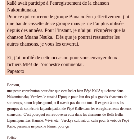
kallé avait participé à l’enregistrement de la chanson
Nakomitunaka.
Pour ce qui concerne le groupe Bana odéon ,effectivement j’ai
une bande cassette de ce groupe mais je
ne l’ai plus utilisée
depuis des années. Pour l’instant, je n’ai pu
récupérer que la
chanson Muana Nsuka.
Dès que je pourrai ressusciter les
autres chansons, je vous les enverrai.
Et, j’ai profité de cette occasion pour vous envoyer deux
fichiers MP3 de l’orchestre continental.
Papatoto
Bonjour,
une petite contribution pour dire que c'est bel et bien Pépé Kallé qui chante dans
Nakomitunaka, Verckys le tenait à l'époque pour l'un des plus grands chanteurs de
son temps, sinon le plus grand, et il n'avait pas du tout tort. Il exigeait à tous les
groupes de son écurie la participation de Pépé Kallé dans les enregistrements de leurs
chansons. C'est pourquoi on retrouve sa voix dans les chansons de Bella Bella,
Lipua lipua, Les Kamalé, Vévé, etc. Verckys cultivait un culte pour la voix de Pépé
Kallé, personne ne peux le blâmer pour ça.
Bellak