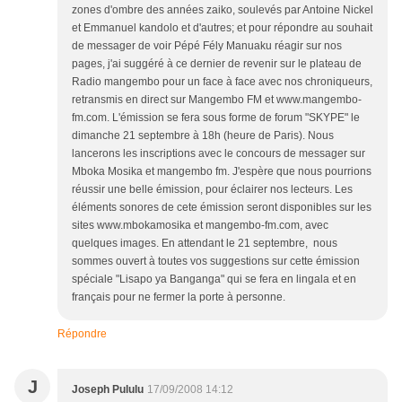
zones d'ombre des années zaiko, soulevés par Antoine Nickel
et Emmanuel kandolo et d'autres; et pour répondre au souhait
de messager de voir Pépé Fély Manuaku réagir sur nos
pages, j'ai suggéré à ce dernier de revenir sur le plateau de
Radio mangembo pour un face à face avec nos chroniqueurs,
retransmis en direct sur Mangembo FM et www.mangembo-
fm.com. L'émission se fera sous forme de forum "SKYPE" le
dimanche 21 septembre à 18h (heure de Paris). Nous
lancerons les inscriptions avec le concours de messager sur
Mboka Mosika et mangembo fm. J'espère que nous pourrions
réussir une belle émission, pour éclairer nos lecteurs. Les
éléments sonores de cete émission seront disponibles sur les
sites www.mbokamosika et mangembo-fm.com, avec
quelques images. En attendant le 21 septembre, nous
sommes ouvert à toutes vos suggestions sur cette émission
spéciale "Lisapo ya Banganga" qui se fera en lingala et en
français pour ne fermer la porte à personne.
Répondre
J
Joseph Pululu
17/09/2008 14:12