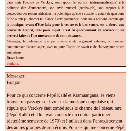
dans toute l'oeuvre de Verckys, son rapport (et ou son instrumentalisation) à la
politique dite d'authenticité, son style musical (rumba-job), son rapport à la
conception des rélions africaines, la polémique qu'elle a suscité.... autant de questions
qu'on aurait pu aborder ici. Grâce à cette polémique, nous nous rendons compte que
l
a musique, avant d'être faite pour le ventre et le bas ventre, est d'abord une
oeuvre de l'esprit, faite pour esprit.
C'est en questionnant les oeuvres qu'on
arrive à faire de l'art une somme de connaissances.
Messager, la polémique que j'ai ouverte a été largement entamée, on pourrait
continuer sur d'autres sujets, avec toujours l'esprit de savoir et de clairvoyance de ces
animateurs.
Bravo à tous.
Sankofa.
Messager
Bonjour
Pour ce qui concerne Pépé Kallé et Kiamuangana. Je viens
trouver un passage sur livre sur la musique congolaise qui
stipule que Verckys était tombé sous le charme de l’oiseau rare
(Pépé Kallé) et il lui avait concocté un contrat particulier
(deuxième semestre de 1970) et l’utilisait dans l’enregistrement
des autres groupes de son écurie. Pour ce qui me concerne Pépé