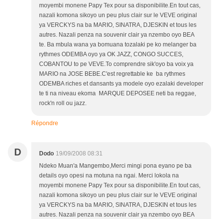
moyembi monene Papy Tex pour sa disponibilite.En tout cas,
nazali komona sikoyo un peu plus clair sur le VEVE original
ya VERCKYS na ba MARIO, SINATRA, DJESKIN et tous les
autres. Nazali penza na souvenir clair ya nzembo oyo BEA
te. Ba mbula wana ya bomuana tozalaki pe ko melanger ba
rythmes ODEMBA oyo ya OK JAZZ, CONGO SUCCES,
COBANTOU to pe VEVE.To comprendre sik'oyo ba voix ya
MARIO na JOSE BEBE.C'est regrettable ke ba rythmes
ODEMBA riches et dansants ya modele oyo ezalaki developer
te ti na niveau ekoma MARQUE DEPOSEE neti ba reggae,
rock'n roll ou jazz.
Répondre
D
Dodo
19/09/2008 08:31
Ndeko Muan'a Mangembo,Merci mingi pona eyano pe ba
details oyo opesi na motuna na ngai. Merci lokola na
moyembi monene Papy Tex pour sa disponibilite.En tout cas,
nazali komona sikoyo un peu plus clair sur le VEVE original
ya VERCKYS na ba MARIO, SINATRA, DJESKIN et tous les
autres. Nazali penza na souvenir clair ya nzembo oyo BEA