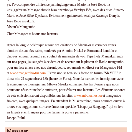
ye. Po ocomprendre différence ya mingongo entre Mario na José Bébé, na
kosuggérer na Message abetela biso nzembo ya Verckys Béa, avec des duos Sinatra-
Mario et José Bébé-Djeskain. Evidemment guitare solo ezali ya Kasongo Danyla.
José Bébé asi akufa.
Mwan’a Mangembo
Cher Messager et à tous nos lecteurs,
Après la longue polémique autour des créations de Manuaku et certaines zones
d'ombre des années zaiko, soulevés par Antoine Nickel et Emmanuel kandolo et
d'autres; et pour répondre au souhait de messager de voir Pépé Fély Manuaku réagir
sur nos pages, j'ai suggéré à ce dernier de revenir sur le plateau de Radio mangembo
pour un face à face avec nos chroniqueurs, retransmis en direct sur Mangembo FM
et
www.mangembo-fm.com
. L'émission se fera sous forme de forum "SKYPE" le
dimanche 21 septembre à 18h (heure de Paris). Nous lancerons les inscriptions avec
le concours de messager sur Mboka Mosika et mangembo fm. J'espère que nous
pourrions réussir une belle émission, pour éclairer nos lecteurs. Les éléments sonores
de cete émission seront disponibles sur les sites
www.mbokamosika
et mangembo-
fm.com, avec quelques images. En attendant le 21 septembre, nous sommes ouvert à
toutes vos suggestions sur cette émission spéciale "Lisapo ya Banganga" qui se fera
en lingala et en français pour ne fermer la porte à personne.
Joseph Pululu
Messager