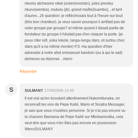
nkumu atchwamo nikel jocker(evoloko), jules presley
nkuru(wemba), mukulu (jb), grand-maître(luambo),...et tant
d'aures...2è question: je réfléchissais tout à l'heure sur bozi
(très bon chanteur). je veux savoir pourquoi il arrêtait pas de
voler groupe par groupe? et même quand il faisait partie de
fondateur du groupe il hésitait pas d'en claquer la porte. (je
peux citer isifi, yoka lokole, langa-langa stars, et surtou choc
stars qu'il a lui même monter) P.S: ma question d'hier
adressée à notre aîné emmanuel kandolo (ou à qui le sait)
demeure sa réponse....merci
Répondre
S
SULMANY
17/09/2008 10:49
Il est vrai qu'en écoutant attentivement Nakomitunaka, on
reconnaît les voix de Pepe Kallé, Mario et Sinatra.Messager,
je sais que vous n'oubliez personne. Si je n'ai pas encore vu
la chanson Bamama de Pepe Kallé sur Mbokamosika, cela
veut dire que vous n'en êtes pas encore en possession
!MerciSULMANY