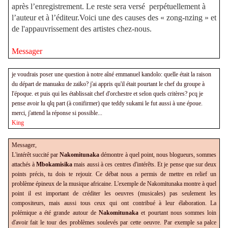
après l’enregistrement. Le reste sera versé
perpétuellement à
l’auteur et à l’éditeur.Voici une des causes des « zong-nzing » et
de l'appauvrissement des artistes chez-nous.
Messager
je voudrais poser une question à notre aîné emmanuel kandolo: quelle était la raison
du départ de manuaku de zaïko? j'ai appris qu'il était pourtant le chef du groupe à
l'époque. et puis qui les établissait chef d'orchestre et selon quels critères? pcq je
pense avoir lu qlq part (à conifirmer) que teddy sukami le fut aussi à une époue.
merci, j'attend la réponse si possible...
King
Messager,
L'intérêt succité par
Nakomitunaka
démontre à quel point, nous blogueurs, sommes
attachés à
Mbokamisika
mais aussi à ces centres d'intérêts. Et je pense que sur deux
points précis, tu dois te rejouir. Ce débat nous a permis de mettre en relief un
problème épineux de la musique africaine. L'exemple de Nakomitunaka montre à quel
point il est important de créditer les oeuvres (musicales) pas seulement les
compositeurs, mais aussi tous ceux qui ont contribué à leur élaboration. La
polémique a été grande autour de
Nakomitunaka
et pourtant nous sommes loin
d'avoir fait le tour des problèmes soulevés par cette oeuvre. Par exemple sa palce