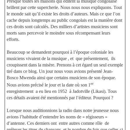
Presque toutes les maisons qui éditent la musique congolaise
brillent par cette supercherie. Nous nous nous expliquons. Tout
le monde sait qu’il existe les droits d’auteurs. Mais ce que l’on
cache depuis longtemps au public congolais est la manière dont
ces droits sont calculés. Des milliers d’artistes musiciens sont
morts sans percevoir le moindre sous récompensant leurs
efforts.
Beaucoup se demandent pourquoi à l’époque coloniale les
musiciens vivaient de la musique , et que présentement, ils
croupissent dans la misère. Prenons à cet égard un seul exemple
tiré dans ce blog. Un jour nous vous avions présenté Jean-
Bosco Mwenda ainsi que certains musiciens de son époque.
er
Nous avions précisé le jour et la date où son 1
enregistrement a eu lieu en 1952
à Jadotville (Likasi). Tous
ces détails avaient été mentionnés par l’éditeur. Pourquoi ?
Lorsque nous auditionnions la radio dans notre jeunesse nous
avions l’habitude d’entendre les noms de « régisseurs »
d’antenne. Ces derniers ont entre autres comme rôle de
prélever les titres de chansons, et le nombre de fois que celles-ci