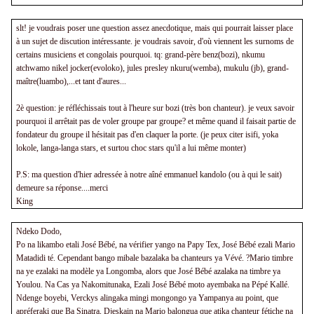
slt! je voudrais poser une question assez anecdotique, mais qui pourrait laisser place
à un sujet de discution intéressante. je voudrais savoir, d'où viennent les surnoms de
certains musiciens et congolais pourquoi. tq: grand-père benz(bozi), nkumu
atchwamo nikel jocker(evoloko), jules presley nkuru(wemba), mukulu (jb), grand-
maître(luambo),...et tant d'aures...
2è question: je réfléchissais tout à l'heure sur bozi (très bon chanteur). je veux savoir
pourquoi il arrêtait pas de voler groupe par groupe? et même quand il faisait partie de
fondateur du groupe il hésitait pas d'en claquer la porte. (je peux citer isifi, yoka
lokole, langa-langa stars, et surtou choc stars qu'il a lui même monter)
P.S: ma question d'hier adressée à notre aîné emmanuel kandolo (ou à qui le sait)
demeure sa réponse....merci
King
Ndeko Dodo,
Po na likambo etali José Bébé, na vérifier yango na Papy Tex, José Bébé ezali Mario
Matadidi té. Cependant bango mibale bazalaka ba chanteurs ya Vévé. ?Mario timbre
na ye ezalaki na modèle ya Longomba, alors que José Bébé azalaka na timbre ya
Youlou. Na Cas ya Nakomitunaka, Ezali José Bébé moto ayembaka na Pépé Kallé.
Ndenge boyebi, Verckys alingaka mingi mongongo ya Yampanya au point, que
apréferaki que Ba Sinatra, Djeskain na Mario balongua que atika chanteur fétiche na