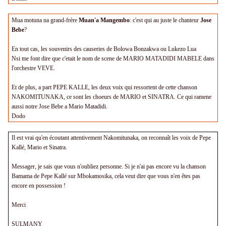
Mua motuna na grand-frère
Muan'a Mangembo
: c'est qui au juste le chanteur
Jose
Bebe
?
En tout cas, les souvenirs des causeries de Bolowa Bonzakwa ou Lukezo Lua
Nsi me font dire que c'etait le nom de scene de MARIO MATADIDI MABELE dans
l'orchestre VEVE.
Et de plus, a part PEPE KALLE, les deux voix qui ressortent de cette chanson
NAKOMITUNAKA, ce sont les choeurs de MARIO et SINATRA. Ce qui ramene
aussi notre Jose Bebe a Mario Matadidi.
Dodo
Il est vrai qu'en écoutant attentivement Nakomitunaka, on reconnaît les voix de Pepe
Kallé, Mario et Sinatra.
Messager, je sais que vous n'oubliez personne. Si je n'ai pas encore vu la chanson
Bamama de Pepe Kallé sur Mbokamosika, cela veut dire que vous n'en êtes pas
encore en possession !
Merci
SULMANY