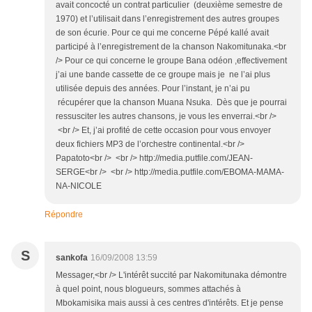
avait concocté un contrat particulier (deuxième semestre de
1970) et l’utilisait dans l’enregistrement des autres groupes
de son écurie. Pour ce qui me concerne Pépé kallé avait
participé à l’enregistrement de la chanson Nakomitunaka.<br
/> Pour ce qui concerne le groupe Bana odéon ,effectivement
j’ai une bande cassette de ce groupe mais je ne l’ai plus
utilisée depuis des années. Pour l’instant, je n’ai pu
récupérer que la chanson Muana Nsuka. Dès que je pourrai
ressusciter les autres chansons, je vous les enverrai.<br />
<br /> Et, j’ai profité de cette occasion pour vous envoyer
deux fichiers MP3 de l’orchestre continental.<br />
Papatoto<br /> <br /> http://media.putfile.com/JEAN-
SERGE<br /> <br /> http://media.putfile.com/EBOMA-MAMA-
NA-NICOLE
Répondre
S
sankofa
16/09/2008 13:59
Messager,<br /> L'intérêt succité par Nakomitunaka démontre
à quel point, nous blogueurs, sommes attachés à
Mbokamisika mais aussi à ces centres d'intérêts. Et je pense