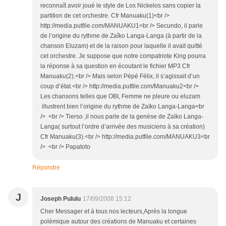
reconnaît avoir joué le style de Los Nickelos sans copier la
partition de cet orchestre. Cfr Manuaku(1)<br />
http://media.putfile.com/MANUAKU1<br /> Secundo, il parle
de l’origine du rythme de Zaîko Langa-Langa (à partir de la
chanson Eluzam) et de la raison pour laquelle il avait quitté
cet orchestre. Je suppose que notre compatriote King pourra
la réponse à sa question en écoutant le fichier MP3 Cfr
Manuaku(2).<br /> Mais selon Pépé Félix, il s’agissait d’un
coup d’état.<br /> http://media.putfile.com/Manuaku2<br />
Les chansons telles que OBI, Femme ne pleure ou eluzam
illustrent bien l’origine du rythme de Zaïko Langa-Langa<br
/> <br /> Tierso ,il nous parle de la genèse de Zaïko Langa-
Langa( surtout l’ordre d’arrivée des musiciens à sa création)
Cfr Manuaku(3).<br /> http://media.putfile.com/MANUAKU3<br
/> <br /> Papatoto
Répondre
J
Joseph Pululu
17/09/2008 15:12
Cher Messager et à tous nos lecteurs,Après la longue
polémique autour des créations de Manuaku et certaines