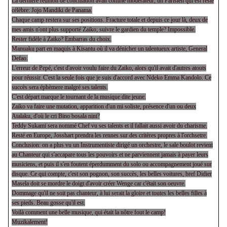
La dernière réunion de conciliation avait comme modérateur, un Parisien qui est resté
célèbre: Jojo Mandiki de Panama.
Chaque camp restera sur ses positions. Fracture totale et depuis ce jour là, deux de
mes amis n'ont plus supporté Zaiko; suivre le gardien du temple? Impossible.
Rester fidèle à Zaiko? Embarras du choix.
Manuaku part en maquis à Kisantu où il va dénicher un talentueux artiste, General
Defao.
L'erreur de Pepé, c'est d'avoir voulu faire du Zaiko, alors qu'il avait d'autres atouts
pour réussir. C'est la seule fois que je suis d'accord avec Ndeko Emma Kandolo. Ce
succès sera éphèmere malgré ses talents.
C'est départ marque le tournant de la musique dite jeune.
Zaiko va faire une mutation, apparition d'un mi soliste, présence d'un ou deux
Atalaku, d'où le cri Bino bosala nini?
Teddy Sukami sera nommé Chef vu ses talents et il fallait aussi avoir du charisme.
Resté en Europe, Josshart prendra les rennes sur des critères propres à l'orchsetre.
Conclusion: on a plus vu un Instrumentiste dirigé un orchestre, le sale boulot revient
au Chanteur qui s'accapare tous les pouvoirs et ne parviennent jamais à payer leurs
musiciens, et puis il s'en foutent éperdumment du solo ou accompagnement joué sur
disque. Ce qui compte, c'est son pognon, son succès, les belles voitures, bref Didier
Masela doit se mordre le doigt d'avoir créer Wenge car c'était son oeuvre.
Dommage qu'il ne soit pas chanteur, à lui serait la gloire et toutes les belles filles à
ses pieds. Beau gosse qu'il est.
Voilà comment une belle musique, qui était la nôtre fout le camp!
Muzikalement!