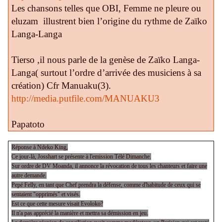
Les chansons telles que OBI, Femme ne pleure ou
eluzam
illustrent bien l’origine du rythme de Zaïko
Langa-Langa
Tierso ,il nous parle de la genèse de Zaïko Langa-
Langa( surtout l’ordre d’arrivée des musiciens à sa
création) Cfr Manuaku(3).
http://media.putfile.com/MANUAKU3
Papatoto
Réponse à Ndeko King,
Ce jour-là, Josshart se présente à l'emission Télé Dimanche.
Sur ordre de DV Moanda, il annonce la révocation de tous les chanteurs et faire une
autre demande.
Pepé Felly, en tant que Chef prendra la défense, comme d'habitude de ceux qui se
sentaient "opprimés" et visés.
Est ce que cette mesure visait Evoloko?
Il n'a pas apprécié la manière et mettra sa démission en jeu.