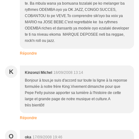
te. Ba mbula wana ya bomuana tozalaki pe ko melanger ba
rythmes ODEMBA oyo ya OK JAZZ, CONGO SUCCES,
COBANTOU to pe VEVE.To comprendre sik'oyo ba voix ya
MARIO na JOSE BEBE.C'est regrettable ke ba rythmes
ODEMBA riches et dansants ya modele oyo ezalaki developer
te ti na niveau ekoma MARQUE DEPOSEE neti ba reggae,
rock'n roll ou jazz.
Répondre
K
Kinzonzi Michel
18/09/2008 13:14
Bonjour à tous,je suis d'accord sur toute la ligne à la reponse
formulée à notre frère King.Vivement dimanche pour que
Pepe Felly puisse apporter sa lumière à l'histoire de cette
large et grande page de notre musique et culture.A
très bientôt!
Répondre
O
oka
17/09/2008 19:46