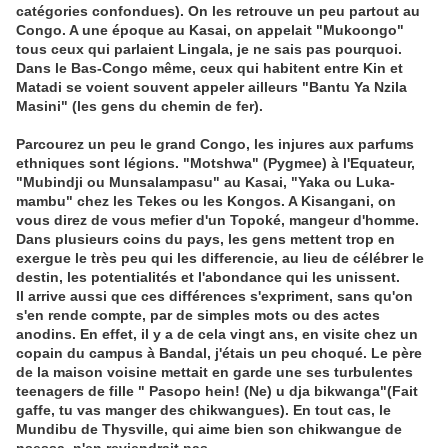
catégories confondues). On les retrouve un peu partout au
Congo. A une époque au Kasai, on appelait "Mukoongo"
tous ceux qui parlaient Lingala, je ne sais pas pourquoi.
Dans le Bas-Congo même, ceux qui habitent entre Kin et
Matadi se voient souvent appeler ailleurs "Bantu Ya Nzila
Masini" (les gens du chemin de fer).
Parcourez un peu le grand Congo, les injures aux parfums
ethniques sont légions. "Motshwa" (Pygmee) à l'Equateur,
"Mubindji ou Munsalampasu" au Kasai, "Yaka ou Luka-
mambu" chez les Tekes ou les Kongos. A Kisangani, on
vous direz de vous mefier d'un Topoké, mangeur d'homme.
Dans plusieurs coins du pays, les gens mettent trop en
exergue le très peu qui les differencie, au lieu de célébrer le
destin, les potentialités et l'abondance qui les unissent.
Il arrive aussi que ces différences s'expriment, sans qu'on
s'en rende compte, par de simples mots ou des actes
anodins. En effet, il y a de cela vingt ans, en visite chez un
copain du campus à Bandal, j'étais un peu choqué. Le père
de la maison voisine mettait en garde une ses turbulentes
teenagers de fille " Pasopo hein! (Ne) u dja bikwanga"(Fait
gaffe, tu vas manger des chikwangues). En tout cas, le
Mundibu de Thysville, qui aime bien son chikwangue de