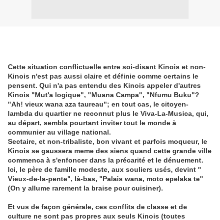
Cette situation conflictuelle entre soi-disant Kinois et non-
Kinois n'est pas aussi claire et définie comme certains le
pensent. Qui n'a pas entendu des Kinois appeler d'autres
Kinois "Mut'a logique", "Muana Campa", "Nfumu Buku"?
"Ah! vieux wana aza taureau"; en tout cas, le citoyen-
lambda du quartier ne reconnut plus le Viva-La-Musica, qui,
au départ, sembla pourtant inviter tout le monde à
communier au village national.
Sectaire, et non-tribaliste, bon vivant et parfois moqueur, le
Kinois se gaussera meme des siens quand cette grande ville
commenca à s'enfoncer dans la précarité et le dénuement.
Ici, le père de famille modeste, aux souliers usés, devint "
Vieux-de-la-pente", là-bas, "Palais wana, moto epelaka te"
(On y allume rarement la braise pour cuisiner).
Et vus de façon générale, ces conflits de classe et de
culture ne sont pas propres aux seuls Kinois (toutes