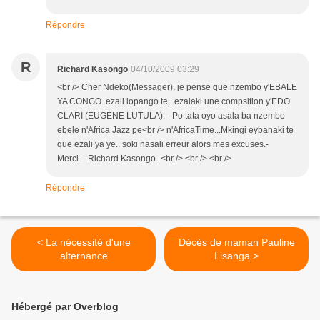
Répondre
R
Richard Kasongo
04/10/2009 03:29
<br /> Cher Ndeko(Messager), je pense que nzembo y'EBALE
YA CONGO..ezali lopango te...ezalaki une compsition y'EDO
CLARI (EUGENE LUTULA).- Po tata oyo asala ba nzembo
ebele n'Africa Jazz pe<br /> n'AfricaTime...Mkingi eybanaki te
que ezali ya ye.. soki nasali erreur alors mes excuses.-
Merci.- Richard Kasongo.-<br /> <br /> <br />
Répondre
< La nécessité d'une
Décès de maman Pauline
alternance
Lisanga >
Hébergé par Overblog