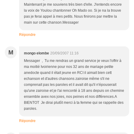
Maintenant je me souviens très bien d'elle. J'entends encore
la voix de Youlou chantonner Oh Mado oo. Si je na la trouve
pas je ferai appel à mes petits. Nous finirons par mettre la
main sur cette chanson.Messager
Répondre
M
mongo elombe
20/09/2007 11:16
Messager , Tu me rendras un grand service je veux l'offrir à
ma moitié Ivoirienne pour nos 32 ans de mariage petite
anedocte quand il était jeune en RCI il aimait bien cett
echanson et d'autres chansons zairoise même s'il ne
comprenait pas les paroles et il avait dit qu'il n'épouserait
qu'une zairoise et je l'ai renconté à 18 ans depuis on chemine
ensemble avex nos joies, nos peines et nos différences.A
BIENTOT Je dirai plutôt merci à ta femme qui se rappelle des
paroles.
Répondre