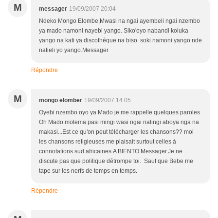
M
messager
19/09/2007 20:04
Ndeko Mongo Elombe,Mwasi na ngai ayembeli ngai nzembo
ya mado namoni nayebi yango. Siko'oyo nabandi koluka
yango na kati ya discothèque na biso. soki namoni yango nde
natieli yo yango.Messager
Répondre
M
mongo elomber
19/09/2007 14:05
Oyebi nzembo oyo ya Mado je me rappelle quelques paroles
Oh Mado motema pasi mingi wasi ngai nalingi aboya nga na
makasi...Est ce qu'on peut télécharger les chansons?? moi
les chansons religieuses me plaisait surtout celles à
connotations sud africaines.A BIENTO Messager.Je ne
discute pas que politique détrompe toi. Sauf que Bebe me
tape sur les nerfs de temps en temps.
Répondre