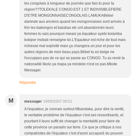
les congolais à longueur de journée que fais tu pour ta
région??TOLEKALE CONGO EST 1 ET INDIVISIBLEFIERE
D'ETRE MONGONNAISECONGOLAIS LAMUKABébel
damnde aux anciens quand les mongonnaises sont arrivés à
Kin les bakongos et balubas etc ont abandonnés leurs
femmes tu sais pourquoi mwasi ya équateur ayebi kolamba
kokiper mobali renseigne toi.L'Eqauteur est riche de tout mais
richesse mal exploité mais ça changera un jour et pour les
autres régions de mon beau pays.Bébel tu es belge ne
t'occuppes pas de ce qui se passe au CONGO. Tu as renié ta
nationalité likolo ya mapa ya mindele n'est ce pas.Mbote
Messager.
Répondre
M
messager
19/09/2007 09:51
A l'equateur, je connais surtout Mbandaka, pour dire la verité,
le veritable problème de l'équateur c'est ses ressortisants, et
pourtant il leurs suffit de changer la mentalité pour faire de
cette province un paradis sur terre. Ce que je critique à nos
compatriotes de l'équateur c'est d'avoir accaparé du pouvoir