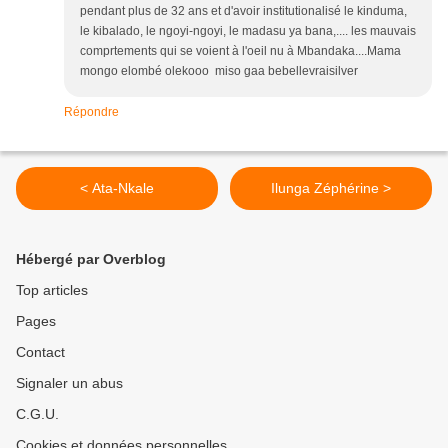
pendant plus de 32 ans et d'avoir institutionalisé le kinduma,
le kibalado, le ngoyi-ngoyi, le madasu ya bana,.... les mauvais
comprtements qui se voient à l'oeil nu à Mbandaka....Mama
mongo elombé olekooo miso gaa bebellevraisilver
Répondre
< Ata-Nkale
Ilunga Zéphérine >
Hébergé par Overblog
Top articles
Pages
Contact
Signaler un abus
C.G.U.
Cookies et données personnelles