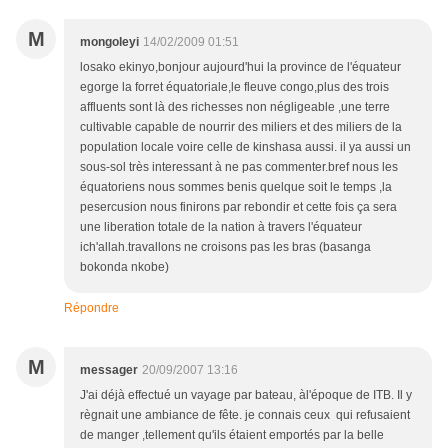
M
mongoleyi
14/02/2009 01:51
losako ekinyo,bonjour aujourd'hui la province de l'équateur
egorge la forret équatoriale,le fleuve congo,plus des trois
affluents sont là des richesses non négligeable ,une terre
cultivable capable de nourrir des miliers et des miliers de la
population locale voire celle de kinshasa aussi. il ya aussi un
sous-sol très interessant à ne pas commenter.bref nous les
équatoriens nous sommes benis quelque soit le temps ,la
pesercusion nous finirons par rebondir et cette fois ça sera
une liberation totale de la nation à travers l'équateur
ich'allah.travallons ne croisons pas les bras (basanga
bokonda nkobe)
Répondre
M
messager
20/09/2007 13:16
J'ai déjà effectué un vayage par bateau, àl'époque de ITB. Il y
règnait une ambiance de fête. je connais ceux qui refusaient
de manger ,tellement qu'ils étaient emportés par la belle