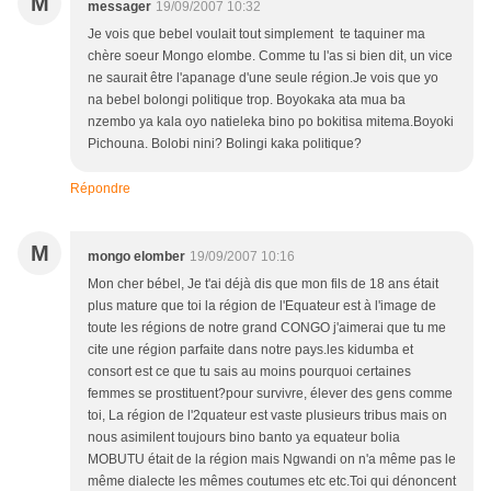
M
messager
19/09/2007 10:32
Je vois que bebel voulait tout simplement te taquiner ma
chère soeur Mongo elombe. Comme tu l'as si bien dit, un vice
ne saurait être l'apanage d'une seule région.Je vois que yo
na bebel bolongi politique trop. Boyokaka ata mua ba
nzembo ya kala oyo natieleka bino po bokitisa mitema.Boyoki
Pichouna. Bolobi nini? Bolingi kaka politique?
Répondre
M
mongo elomber
19/09/2007 10:16
Mon cher bébel, Je t'ai déjà dis que mon fils de 18 ans était
plus mature que toi la région de l'Equateur est à l'image de
toute les régions de notre grand CONGO j'aimerai que tu me
cite une région parfaite dans notre pays.les kidumba et
consort est ce que tu sais au moins pourquoi certaines
femmes se prostituent?pour survivre, élever des gens comme
toi, La région de l'2quateur est vaste plusieurs tribus mais on
nous asimilent toujours bino banto ya equateur bolia
MOBUTU était de la région mais Ngwandi on n'a même pas le
même dialecte les mêmes coutumes etc etc.Toi qui dénoncent