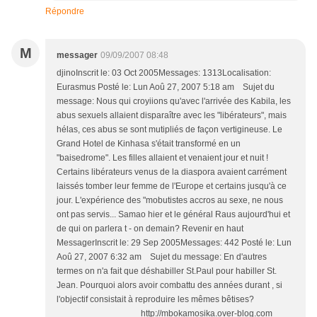
Répondre
M
messager
09/09/2007 08:48
djinoInscrit le: 03 Oct 2005Messages: 1313Localisation:
Eurasmus Posté le: Lun Aoû 27, 2007 5:18 am Sujet du
message: Nous qui croyiions qu'avec l'arrivée des Kabila, les
abus sexuels allaient disparaître avec les "libérateurs", mais
hélas, ces abus se sont mutipliés de façon vertigineuse. Le
Grand Hotel de Kinhasa s'était transformé en un
"baisedrome". Les filles allaient et venaient jour et nuit !
Certains libérateurs venus de la diaspora avaient carrément
laissés tomber leur femme de l'Europe et certains jusqu'à ce
jour. L'expérience des "mobutistes accros au sexe, ne nous
ont pas servis... Samao hier et le général Raus aujourd'hui et
de qui on parlera t - on demain? Revenir en haut
MessagerInscrit le: 29 Sep 2005Messages: 442 Posté le: Lun
Aoû 27, 2007 6:32 am Sujet du message: En d'autres
termes on n'a fait que déshabiller St.Paul pour habiller St.
Jean. Pourquoi alors avoir combattu des années durant , si
l'objectif consistait à reproduire les mêmes bêtises?
_________________http://mbokamosika.over-blog.com