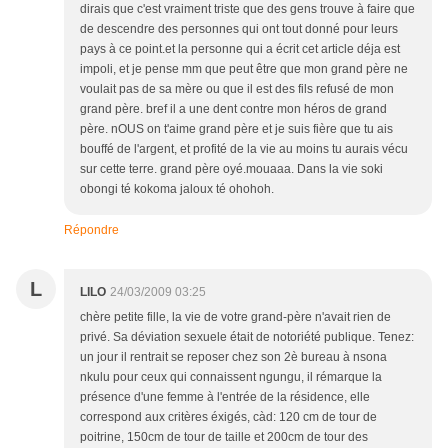
dirais que c'est vraiment triste que des gens trouve à faire que
de descendre des personnes qui ont tout donné pour leurs
pays à ce point.et la personne qui a écrit cet article déja est
impoli, et je pense mm que peut être que mon grand père ne
voulait pas de sa mère ou que il est des fils refusé de mon
grand père. bref il a une dent contre mon héros de grand
père. nOUS on t'aime grand père et je suis fière que tu ais
bouffé de l'argent, et profité de la vie au moins tu aurais vécu
sur cette terre. grand père oyé.mouaaa. Dans la vie soki
obongi té kokoma jaloux té ohohoh.
Répondre
L
LILO
24/03/2009 03:25
chère petite fille, la vie de votre grand-père n'avait rien de
privé. Sa déviation sexuele était de notoriété publique. Tenez:
un jour il rentrait se reposer chez son 2è bureau à nsona
nkulu pour ceux qui connaissent ngungu, il rémarque la
présence d'une femme à l'entrée de la résidence, elle
correspond aux critères éxigés, càd: 120 cm de tour de
poitrine, 150cm de tour de taille et 200cm de tour des