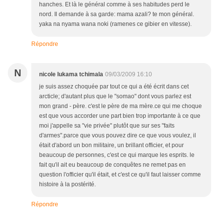
hanches. Et là le général comme à ses habitudes perd le
nord. Il demande à sa garde: mama azali? te mon général.
yaka na nyama wana noki (ramenes ce gibier en vitesse).
Répondre
N
nicole lukama tchimala
09/03/2009 16:10
je suis assez choquée par tout ce qui a été écrit dans cet
arcticle; d'autant plus que le "somao" dont vous parlez est
mon grand - père. c'est le père de ma mère.ce qui me choque
est que vous accorder une part bien trop importante à ce que
moi j'appelle sa "vie privée" plutôt que sur ses "faits
d'armes".parce que vous pouvez dire ce que vous voulez, il
était d'abord un bon militaire, un brillant officier, et pour
beaucoup de personnes, c'est ce qui marque les esprits. le
fait qu'il ait eu beaucoup de conquêtes ne remet pas en
question l'officier qu'il était, et c'est ce qu'il faut laisser comme
histoire à la postérité.
Répondre