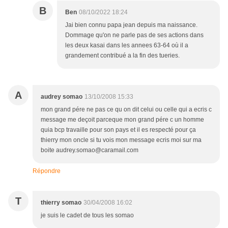
B
Ben
08/10/2022 18:24
Jai bien connu papa jean depuis ma naissance.
Dommage qu'on ne parle pas de ses actions dans
les deux kasai dans les annees 63-64 où il a
grandement contribué a la fin des tueries.
A
audrey somao
13/10/2008 15:33
mon grand pére ne pas ce qu on dit celui ou celle qui a ecris c
message me deçoit parceque mon grand pére c un homme
quia bcp travaille pour son pays et il es respecté pour ça
thierry mon oncle si tu vois mon message ecris moi sur ma
boite audrey.somao@caramail.com
Répondre
T
thierry somao
30/04/2008 16:02
je suis le cadet de tous les somao