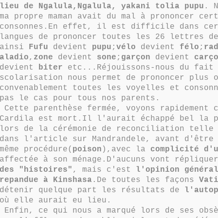
lieu de Ngalula,Ngalula, yakani tolia pupu
. 
ma propre maman avait du mal à prononcer cer
consonnes.En effet, il est difficile dans ce
langues de prononcer toutes les 26 lettres d
ainsi
Fufu
devient
pupu
;
vélo
devient
félo
;
ra
aladio
,
zone
devient
sone
;
garçon
devient
carç
devient
biter
etc...Réjouissons-nous du fait 
scolarisation nous permet de prononcer plus 
convenablement toutes les voyelles et conson
pas le cas pour tous nos parents.
Cette parenthèse fermée, voyons rapidement c
Cardila est mort.Il l'aurait échappé bel la 
lors de la cérémonie de reconciliation telle
dans l'article sur Mandrandele, avant d'êtr
même procédure(
poison
),avec la
complicité d'
affectée à son ménage.D'aucuns vont réplique
des "histoires"
, mais c'est
l'opinion généra
repandue à Kinshasa
.De toutes les façons
Vat
détenir quelque part les résultats de
l'auto
où elle aurait eu lieu.
Enfin, ce qui nous a marqué lors de ses obsè