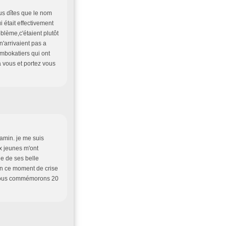
us dîtes que le nom
i était effectivement
blème,c'étaient plutôt
'arrivaient pas a
 mbokatiers qui ont
à vous et portez vous
gamin. je me suis
ux jeunes m'ont
ne de ses belle
 en ce moment de crise
ù nous commémorons 20