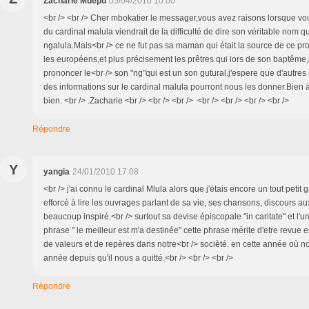
Zacharie Muepu
05/04/2010 10:00
<br /> <br /> Cher mbokatier le messager,vous avez raisons lorsque vo
du cardinal malula viendrait de la difficulté de dire son véritable nom qu
ngalula.Mais<br /> ce ne fut pas sa maman qui était la source de ce pro
les européens,et plus précisement les prêtres qui lors de son baptême,n
prononcer le<br /> son "ng"qui est un son gutural.j'espere que d'autres
des informations sur le cardinal malula pourront nous les donner.Bien 
bien. <br /> .Zacharie <br /> <br /> <br /> <br /> <br /> <br /> <br />
Répondre
Y
yangia
24/01/2010 17:08
<br /> j'ai connu le cardinal Mlula alors que j'étais encore un tout petit 
efforcé à lire les ouvrages parlant de sa vie, ses chansons, discours a
beaucoup inspiré.<br /> surtout sa devise épiscopale "in caritate" et l'u
phrase " le meilleur est m'a destinée" cette phrase mérite d'etre revue
de valeurs et de repères dans notre<br /> socièté. en cette année o
année depuis qu'il nous a quitté.<br /> <br /> <br />
Répondre