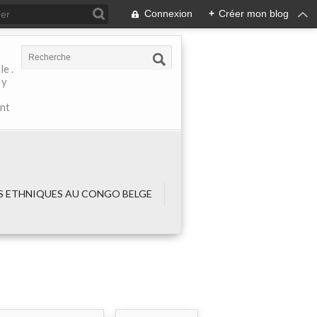
Connexion
+
Créer mon blog
e .
 y
ant
 ETHNIQUES AU CONGO BELGE