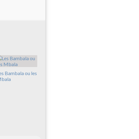
es Bambala ou les
bala