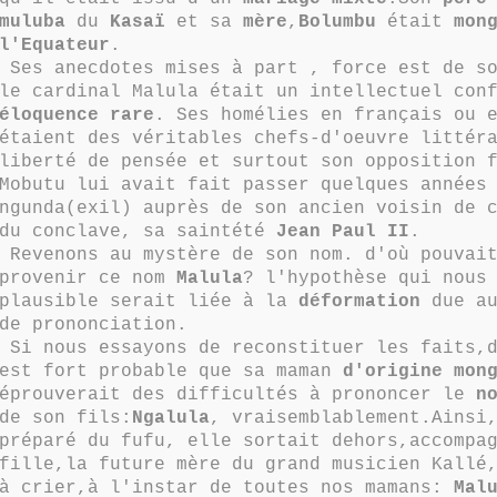
muluba
du
Kasaï
et sa
mère
,
Bolumbu
était
mon
l'Equateur
.
Ses anecdotes mises à part , force est de so
le cardinal Malula était un intellectuel con
éloquence rare
. Ses homélies en français ou 
étaient des véritables chefs-d'oeuvre littér
liberté de pensée et surtout son opposition 
Mobutu lui avait fait passer quelques années
ngunda(exil) auprès de son ancien voisin de 
du conclave, sa saintété
Jean Paul II
.
Revenons au mystère de son nom. d'où pouvait
provenir ce nom
Malula
? l'hypothèse qui nous
plausible serait liée à la
déformation
due au
de prononciation.
Si nous essayons de reconstituer les faits,d
est fort probable que sa maman
d'origine mon
éprouverait des difficultés à prononcer le
n
de son fils:
Ngalula
, vraisemblablement.Ainsi
préparé du fufu, elle sortait dehors,accompa
fille,la future mère du grand musicien Kallé
à crier,à l'instar de toutes nos mamans:
Mal