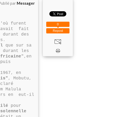
Publié par
Messager
D'où furent
0
 avait fait
Repost
s durant des
es.
al
que sur sa
 durant les
africaine
",en
puis
1967, en
ais"
, Mobutu,
éclaré
om Malula
urs en eut-il
bilé
pour
 solennelle
était un