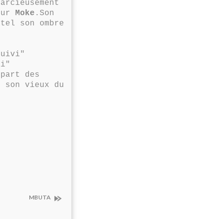
garcieusement
eur
Moke
.Son
 tel son ombre
"
suivi"
ai"
 part des
r son vieux du
MBUTA