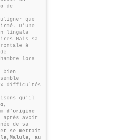
go
de
uligner que
firmé. D'une
en lingala
aires.Mais sa
frontale à
 de
chambre lors
 bien
 semble
x difficultés
isons qu'il
go
,
om d'origine
, après avoir
gnée de sa
,et se mettait
ula,Malula, au