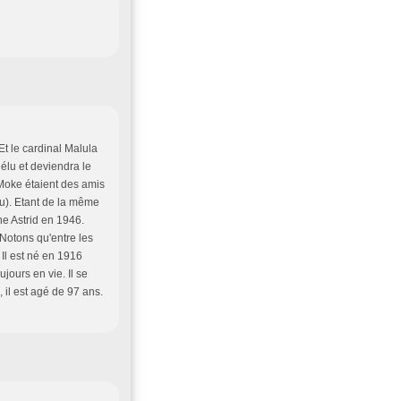
Et le cardinal Malula
 élu et deviendra le
 Moke étaient des amis
u). Etant de la même
ne Astrid en 1946.
 Notons qu'entre les
Il est né en 1916
jours en vie. Il se
 il est agé de 97 ans.