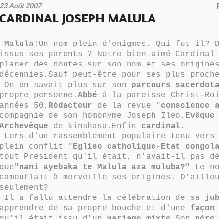
23 Août 2007
CARDINAL JOSEPH MALULA
Malula
!Un nom plein d'enigmes. Qui fut-il? 
issus ses parents ? Notre bien aimé Cardinal
planer des doutes sur son nom et ses origine
décennies.Sauf peut-être pour ses plus proch
On en savait plus sur son
parcours sacerdot
propre personne.
Abbé
à la paroisse Christ-Roi
années 50.
Rédacteur
de la revue "
conscience 
compagnie de son homonyme Joseph Ileo.
Evêque
Archevêque
de kinshasa.Enfin
cardinal
.
Lors d'un rassemblement populaire tenu vers 
plein conflit "
Eglise catholique-Etat congol
tout Président qu'il était, n'avait-il pas d
que"
nani ayebaka te Malula aza
muluba?
" Le n
camouflait à merveille ses origines. D'aille
seulement?
Il a fallu attendre la célébration de sa
ju
apprendre de sa propre bouche et d'une
façon
qu'il était issu d'un
mariage mixte
.Son
père