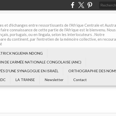
es et d'échanges entre ressortissants de l'Afrique Centrale et Austral
aire connaissance de cette partie de l'Afrique est le bienvenu. Nous
çais, portugais, ou en lingala, selon les interlocuteurs . Notre
are du continent, par l'entretien de la mémoire collective, en recour
té
ATRICK NGUEMA NDONG
EIN DE L‘ARMÉE NATIONALE CONGOLAISE (ANC)
VÉS D'UNE SYNAGOGUE EN ISRAËL
ORTHOGRAPHIE DES NOMS
RDC
LA TRANSE
Newsletter
Contact