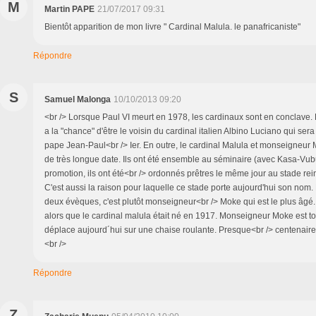
M
Martin PAPE
21/07/2017 09:31
Bientôt apparition de mon livre " Cardinal Malula. le panafricaniste"
Répondre
S
Samuel Malonga
10/10/2013 09:20
<br /> Lorsque Paul VI meurt en 1978, les cardinaux sont en conclave. 
a la "chance" d'être le voisin du cardinal italien Albino Luciano qui sera
pape Jean-Paul<br /> Ier. En outre, le cardinal Malula et monseigneur
de très longue date. Ils ont été ensemble au séminaire (avec Kasa-Vub
promotion, ils ont été<br /> ordonnés prêtres le même jour au stade rei
C'est aussi la raison pour laquelle ce stade porte aujourd'hui son nom.
deux évèques, c'est plutôt monseigneur<br /> Moke qui est le plus âgé. 
alors que le cardinal malula était né en 1917. Monseigneur Moke est tou
déplace aujourd´hui sur une chaise roulante. Presque<br /> centenaire,
<br />
Répondre
Z