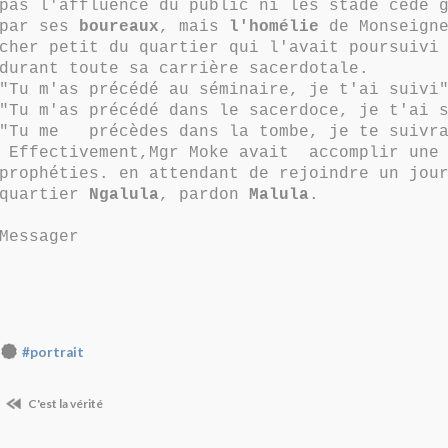
pas l'affluence du public ni les stade cédé 
par ses
boureaux
, mais
l'homélie
de Monseign
cher petit du quartier qui l'avait poursuivi
durant toute sa carrière sacerdotale.
"Tu m'as précédé au séminaire, je t'ai suivi
"Tu m'as précédé dans le sacerdoce, je t'ai 
"Tu me précèdes dans la tombe, je te suivr
Effectivement,Mgr Moke avait accomplir une
prophéties. en attendant de rejoindre un jou
quartier
Ngalula
, pardon
Malula
.
Messager
#portrait
C'est la vérité