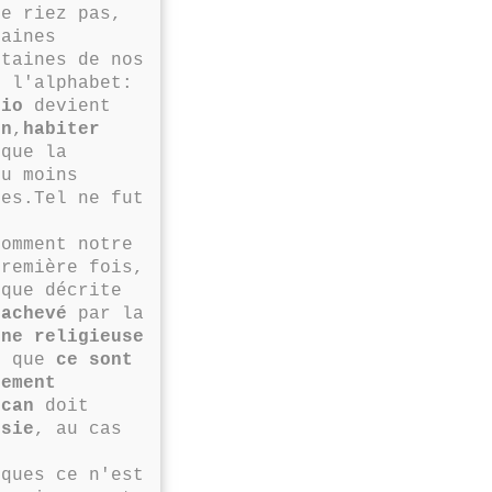
Ne riez pas,
taines
rtaines de nos
e l'alphabet:
dio
devient
on
,
habiter
que la
ou moins
nes.Tel ne fut
omment notre
première fois,
 que décrite
e
achevé
par la
une religieuse
r que
ce sont
lement
ican
doit
psie
, au cas
ques ce n'est