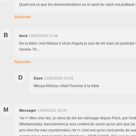
Quant est ce que les demonstrastions ou le sport du catch est pratiq
Répondre
B
beck
19/05/2019 21:48
De la bible c'est Alléluia il vit en Angola je suis de 84 mais j'ai partici
l'année 70-....
Répondre
D
Dave
21/05/2025 23:43
Mbuya Alléluia c'était l'homme à la bible
M
Messager
14/04/2012 19:35
<br /> Mon cher léo, je viens de lire ton méssage depuis Paris, par l'en
Mbokamosika; franchement je suis content de savoir qu'un ami que j'ai v
ans cherche mes coordonnées,<br /> c'est vrai qu'on s'est perdu de vue; 