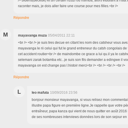
/> bidens(décédé) et un certain nzuzi ou nsimba, alors étudiant à l'ista.
raconter mais, je dois aller faire une course pour mes filles.<br />
Répondre
M
mayavanga muza
05/04/2011 22:11
<br /> <br /> je suis tres decue en citant les nom des catsheur vous ave
mayavanga le rii celui qui fut le grand entreneur du catsh congolais de 
cet accident routier<br /> de maindombe ce grace a lui qu.il ya le ca
selemani zarak botamba etc...je suis son fils demander a edingwe il vou
mayavanga on est change pas l.histoir merci<br /> <br /> <br /> <br />
Répondre
L
leo mafuta
10/09/2016 23:56
bonjour monsieur mayavanga, si vous relisez mon commentair
illustre papa figure en première ligne.Je rappelle que votre pè
entraîneur, papa kanza qui vient de nous quitter en août 2016 l
de ses nombreuses interviews données lors de son sejour en 