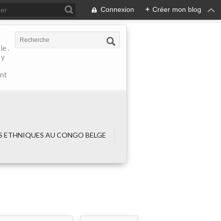
Connexion
+
Créer mon blog
e .
 y
ant
 ETHNIQUES AU CONGO BELGE