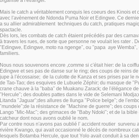
organisé à l'étranger.
Mais le catch a véritablement conquis les coeurs des Kinois et
avec l'avènement de Ndonda Puma Noir et Edingwe. Ce dernier
a su allier admirablement techniques du catch, pratiques magi
spactacle.
Dès lors, les combats de catch étaient précédés par des carnava
à travers les rues, de sorte que personne ne voulait les rater . D
"Edingwe, Edingwe, moto na ngenge", ou "papa aye Wemba", 
familiers.
Nous nous souvenons encore ,comme si c'était hier: de la coiff
Edingwe et ses pas de danse sur le ring; des coups de reins de
jupe à l'écossaise; de la culotte de Kanza et ses prises par le 
de Tao-Tao; des esquives de Lubuele Zéphir; du masque de "P
crane chauve à la "baba" de Muakanu Zarack; de l'élégance d
"Hercule"; des doubles pattes dans le vide de Selemani Modja;
Litanda "Jaguar";des allures de Ilunga "Police belge"; de l'embo
"mundele";de la résistance de "Machine de guerre"; des coups
Lango "Mic-Mac"; des grimaces de "Baby Ndoki"; et de la bible 
catcheur dont nous avons oublié le nom.
Par contre nous n'avons pas oublié l' accident routier survenu 
rivière Kwango, qui avait occasionné le décès de nombreux cat
lesquels Botamba Hercule, que tout Yolo avait conduit à sa de