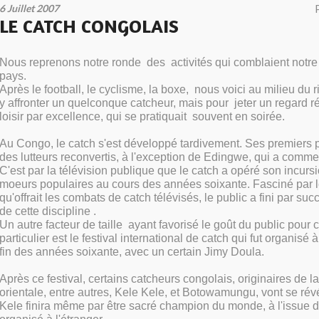
6 Juillet 2007
LE CATCH CONGOLAIS
Nous reprenons notre ronde des activités qui comblaient notre
pays.
Après le football, le cyclisme, la boxe, nous voici au milieu du 
y affronter un quelconque catcheur, mais pour jeter un regard ré
loisir par excellence, qui se pratiquait souvent en soirée.
Au Congo, le catch s'est développé tardivement. Ses premiers p
des lutteurs reconvertis, à l'exception de Edingwe, qui a comme
C'est par la télévision publique que le catch a opéré son incurs
moeurs populaires au cours des années soixante. Fasciné par 
qu'offrait les combats de catch télévisés, le public a fini par 
de cette discipline .
Un autre facteur de taille ayant favorisé le goût du public pour c
particulier est le festival international de catch qui fut organisé 
fin des années soixante, avec un certain Jimy Doula.
Après ce festival, certains catcheurs congolais, originaires de l
orientale, entre autres, Kele Kele, et Botowamungu, vont se révé
Kele finira même par être sacré champion du monde, à l'issue d