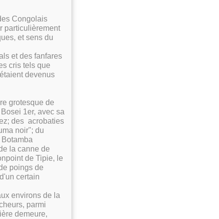
 des Congolais
 particulièrement
ques, et sens du
ls et des fanfares
es cris tels que
étaient devenus
ure grotesque de
 Bosei 1er, avec sa
nez; des acrobaties
uma noir"; du
e Botamba
de la canne de
npoint de Tipie, le
 de poings de
d'un certain
aux environs de la
cheurs, parmi
nière demeure,