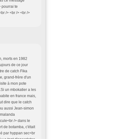
as ce message
 pourrai te
r /> <br /> <br />
h, morts en 1982
jours de ce jour
tre de catch Fika
le, grand-frère d'un
visite à mon pote
.Si un mbokatier a les
habite en france mais,
ut dire que le catch
onnu aussi Jean-simon
s malanda
cule<br /> dans le
rt de botamba, c'était
ndé par hyppan sec<br