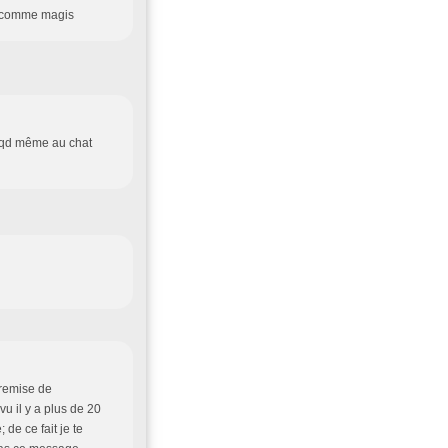
ué comme magis
pé qd même au chat
tremise de
u il y a plus de 20
de ce fait je te