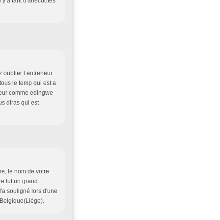
Il y a tant d'anecdotes
z oublier l.entreneur
tous le temp qui est a
tsheur comme edingwe
s diras qui est
e, le nom de votre
re fut un grand
'a souligné lors d'une
Belgique(Liège).