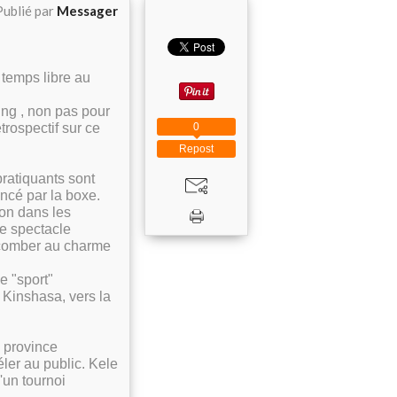
Publié par
Messager
 temps libre au
ring , non pas pour
0
trospectif sur ce
Repost
ratiquants sont
ncé par la boxe.
ion dans les
le spectacle
succomber au charme
e "sport"
à Kinshasa, vers la
a province
ler au public. Kele
'un tournoi