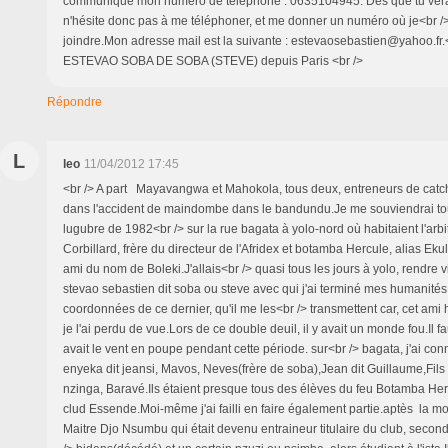
communique mon numéro de téléphone : 0635104945. Dès que tu ver
n'hésite donc pas à me téléphoner, et me donner un numéro où je<br />
joindre.Mon adresse mail est la suivante : estevaosebastien@yahoo.fr.<b
ESTEVAO SOBA DE SOBA (STEVE) depuis Paris <br />
Répondre
L
leo
11/04/2012 17:45
<br /> A part Mayavangwa et Mahokola, tous deux, entreneurs de catc
dans l'accident de maindombe dans le bandundu.Je me souviendrai tou
lugubre de 1982<br /> sur la rue bagata à yolo-nord où habitaient l'arbi
Corbillard, frère du directeur de l'Afridex et botamba Hercule, alias Eku
ami du nom de Boleki.J'allais<br /> quasi tous les jours à yolo, rendre 
stevao sebastien dit soba ou steve avec qui j'ai terminé mes humanités
coordonnées de ce dernier, qu'il me les<br /> transmettent car, cet ami 
je l'ai perdu de vue.Lors de ce double deuil, il y avait un monde fou.Il fa
avait le vent en poupe pendant cette période. sur<br /> bagata, j'ai c
enyeka dit jeansi, Mavos, Neves(frère de soba),Jean dit Guillaume,Fil
nzinga, Baravé.Ils étaient presque tous des élèves du feu Botamba Her
clud Essende.Moi-même j'ai failli en faire également partie.aptès la mo
Maitre Djo Nsumbu qui était devenu entraineur titulaire du club, seco