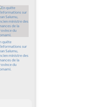
n quête
’informations sur
ean Salumu,
ncien ministre des
inances de la
rovince du
omami.