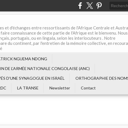
es et d'échanges entre ressortissants de l'Afrique Centrale et Austral
aire connaissance de cette partie de l'Afrique est le bienvenu. Nous
çais, portugais, ou en lingala, selon les interlocuteurs . Notre
are du continent, par l'entretien de la mémoire collective, en recour
té
ATRICK NGUEMA NDONG
EIN DE L‘ARMÉE NATIONALE CONGOLAISE (ANC)
VÉS D'UNE SYNAGOGUE EN ISRAËL
ORTHOGRAPHIE DES NOMS
RDC
LA TRANSE
Newsletter
Contact