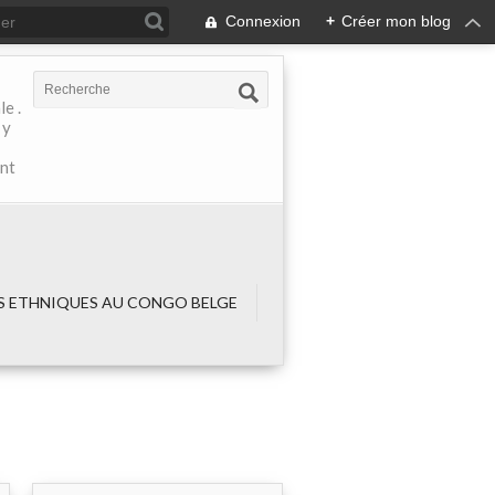
Connexion
+
Créer mon blog
e .
 y
ant
 ETHNIQUES AU CONGO BELGE