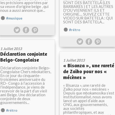
les précisions apportées par
SONT DES BATETELA (LES
sa veuve d’origine belge , qui
BARBARES ) ET LES AUTRES
nous a aussi annoncé que...
D'OU VIENNENT ILS ET
ORIGINE.... SUIVEZ CETTE
VIDEO SUR BATETELA : QUI
#musique
SONT DES BATETELA...
#rétro
1 Juillet 2013
Déclaration conjointe
Belgo-Congolaise
1 Juillet 2013
« Bisanza », une rareté
Déclaration conjointe Belgo-
de Zaïko pour nos «
Congolaise Chers mbokatiers,
En ce jour du cinquante-
mécènes »
troisièmes anniversaire du
RD- Congo à l’accession à
« Bisanza », une rareté de
l’indépendance, je viens de
Zaïko pour nos « mécènes »
recevoir de la part d’un vieil
Depuis que mbokamosika s’est
ami Belge. Une déclaration
institutionnalisé, nous avons
conjointe de deux
lancé un appel d’aide aux
gouvernements...
ONG, aux gouvernements,
aux sociétés
#rétro
philanthropiques, et aux