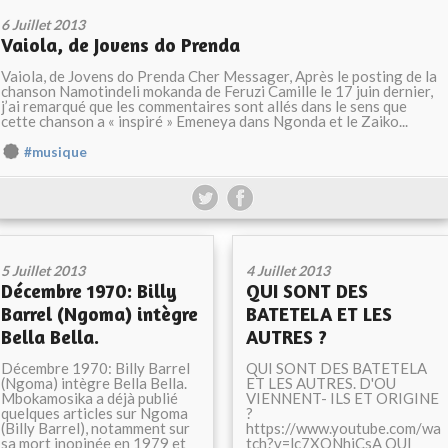
6 Juillet 2013
Vaiola, de Jovens do Prenda
Vaiola, de Jovens do Prenda Cher Messager, Après le posting de la
chanson Namotindeli mokanda de Feruzi Camille le 17 juin dernier,
j’ai remarqué que les commentaires sont allés dans le sens que
cette chanson a « inspiré » Emeneya dans Ngonda et le Zaiko...
#musique
5 Juillet 2013
4 Juillet 2013
Décembre 1970: Billy
QUI SONT DES
Barrel (Ngoma) intègre
BATETELA ET LES
Bella Bella.
AUTRES ?
Décembre 1970: Billy Barrel
QUI SONT DES BATETELA
(Ngoma) intègre Bella Bella.
ET LES AUTRES. D'OU
Mbokamosika a déjà publié
VIENNENT- ILS ET ORIGINE
quelques articles sur Ngoma
?
(Billy Barrel), notamment sur
https://www.youtube.com/wa
sa mort inopinée en 1979 et
tch?v=lc7XONhiCsA QUI