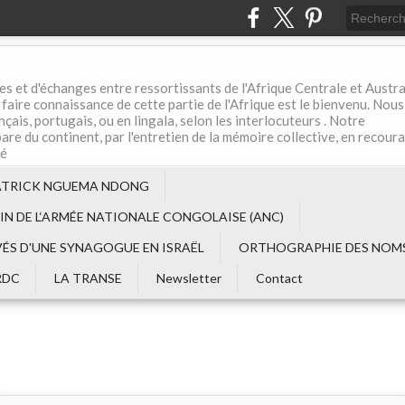
es et d'échanges entre ressortissants de l'Afrique Centrale et Austral
aire connaissance de cette partie de l'Afrique est le bienvenu. Nous
çais, portugais, ou en lingala, selon les interlocuteurs . Notre
are du continent, par l'entretien de la mémoire collective, en recour
té
ATRICK NGUEMA NDONG
EIN DE L‘ARMÉE NATIONALE CONGOLAISE (ANC)
VÉS D'UNE SYNAGOGUE EN ISRAËL
ORTHOGRAPHIE DES NOMS
RDC
LA TRANSE
Newsletter
Contact