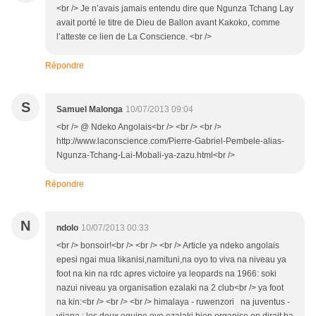
<br /> Je n’avais jamais entendu dire que Ngunza Tchang Lay
avait porté le titre de Dieu de Ballon avant Kakoko, comme
l’atteste ce lien de La Conscience. <br />
Répondre
S
Samuel Malonga
10/07/2013 09:04
<br /> @ Ndeko Angolais<br /> <br /> <br />
http://www.laconscience.com/Pierre-Gabriel-Pembele-alias-
Ngunza-Tchang-Lai-Mobali-ya-zazu.html<br />
Répondre
N
ndolo
10/07/2013 00:33
<br /> bonsoir!<br /> <br /> <br /> Article ya ndeko angolais
epesi ngai mua likanisi,namituni,na oyo to viva na niveau ya
foot na kin na rdc apres victoire ya leopards na 1966: soki
nazui niveau ya organisation ezalaki na 2 club<br /> ya foot
na kin:<br /> <br /> <br /> himalaya - ruwenzori na juventus -
vijana : les deux equipe oyo ezalaki bien organise on dirait ba