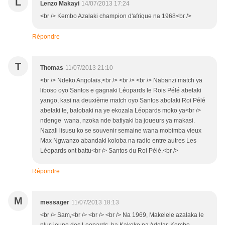
L
Lenzo Makayi
14/07/2013 17:24
<br /> Kembo Azalaki champion d'afrique na 1968<br />
Répondre
T
Thomas
11/07/2013 21:10
<br /> Ndeko Angolais,<br /> <br /> <br /> Nabanzi match ya
liboso oyo Santos e gagnaki Léopards le Rois Pélé abetaki
yango, kasi na deuxième match oyo Santos abolaki Roi Pélé
abetaki te, balobaki na ye ekozala Léopards moko ya<br />
ndenge wana, nzoka nde batiyaki ba joueurs ya makasi.
Nazali lisusu ko se souvenir semaine wana mobimba vieux
Max Ngwanzo abandaki koloba na radio entre autres Les
Léopards ont battu<br /> Santos du Roi Pélé.<br />
Répondre
M
messager
11/07/2013 18:13
<br /> Sam,<br /> <br /> <br /> Na 1969, Makelele azalaka le
plus jeune des Leopards. ba Kakoko na Adelar, Kembo