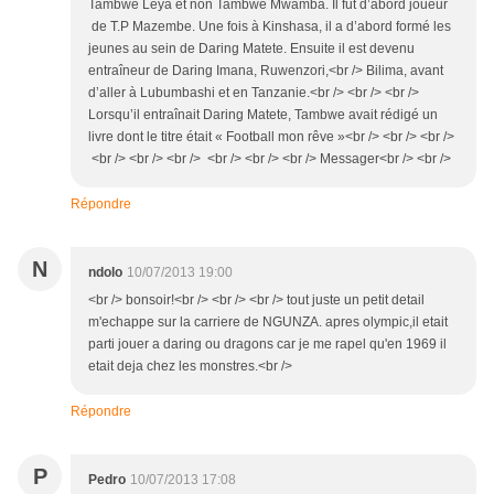
Tambwe Leya et non Tambwe Mwamba. Il fut d’abord joueur
de T.P Mazembe. Une fois à Kinshasa, il a d’abord formé les
jeunes au sein de Daring Matete. Ensuite il est devenu
entraîneur de Daring Imana, Ruwenzori,<br /> Bilima, avant
d’aller à Lubumbashi et en Tanzanie.<br /> <br /> <br />
Lorsqu’il entraînait Daring Matete, Tambwe avait rédigé un
livre dont le titre était « Football mon rêve »<br /> <br /> <br />
<br /> <br /> <br /> <br /> <br /> <br /> Messager<br /> <br />
Répondre
N
ndolo
10/07/2013 19:00
<br /> bonsoir!<br /> <br /> <br /> tout juste un petit detail
m'echappe sur la carriere de NGUNZA. apres olympic,il etait
parti jouer a daring ou dragons car je me rapel qu'en 1969 il
etait deja chez les monstres.<br />
Répondre
P
Pedro
10/07/2013 17:08