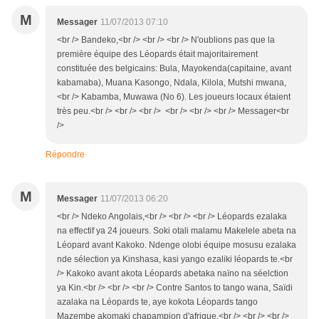
M
Messager
11/07/2013 07:10
<br /> Bandeko,<br /> <br /> <br /> N'oublions pas que la
première équipe des Léopards était majoritairement
constituée des belgicains: Bula, Mayokenda(capitaine, avant
kabamaba), Muana Kasongo, Ndala, Kilola, Mutshi mwana,
<br /> Kabamba, Muwawa (No 6). Les joueurs locaux étaient
très peu.<br /> <br /> <br /> <br /> <br /> <br /> Messager<br
/>
Répondre
M
Messager
11/07/2013 06:20
<br /> Ndeko Angolais,<br /> <br /> <br /> Léopards ezalaka
na effectif ya 24 joueurs. Soki otali malamu Makelele abeta na
Léopard avant Kakoko. Ndenge olobi équipe mosusu ezalaka
nde sélection ya Kinshasa, kasi yango ezaliki léopards te.<br
/> Kakoko avant akota Léopards abetaka naïno na séelction
ya Kin.<br /> <br /> <br /> Contre Santos to tango wana, Saïdi
azalaka na Léopards te, aye kokota Léopards tango
Mazembe akomaki chapampion d'afrique,<br /> <br /> <br />