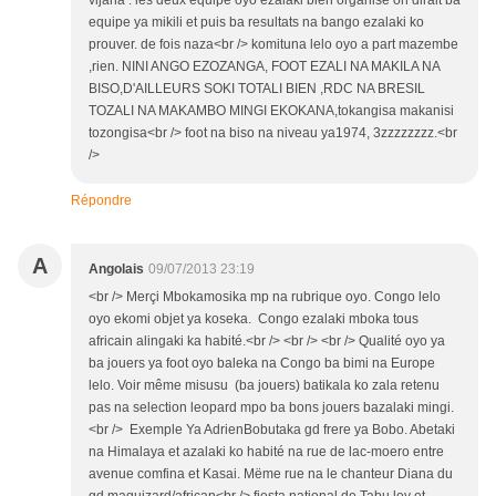
equipe ya mikili et puis ba resultats na bango ezalaki ko
prouver. de fois naza<br /> komituna lelo oyo a part mazembe
,rien. NINI ANGO EZOZANGA, FOOT EZALI NA MAKILA NA
BISO,D'AILLEURS SOKI TOTALI BIEN ,RDC NA BRESIL
TOZALI NA MAKAMBO MINGI EKOKANA,tokangisa makanisi
tozongisa<br /> foot na biso na niveau ya1974, 3zzzzzzzz.<br
/>
Répondre
A
Angolais
09/07/2013 23:19
<br /> Merçi Mbokamosika mp na rubrique oyo. Congo lelo
oyo ekomi objet ya koseka. Congo ezalaki mboka tous
africain alingaki ka habité.<br /> <br /> <br /> Qualité oyo ya
ba jouers ya foot oyo baleka na Congo ba bimi na Europe
lelo. Voir même misusu (ba jouers) batikala ko zala retenu
pas na selection leopard mpo ba bons jouers bazalaki mingi.
<br /> Exemple Ya AdrienBobutaka gd frere ya Bobo. Abetaki
na Himalaya et azalaki ko habité na rue de lac-moero entre
avenue comfina et Kasai. Mëme rue na le chanteur Diana du
gd maquizard/african<br /> fiesta national de Tabu ley et