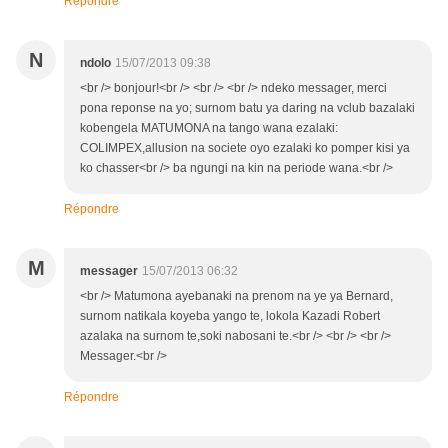
Répondre
N
ndolo
15/07/2013 09:38
<br /> bonjour!<br /> <br /> <br /> ndeko messager, merci
pona reponse na yo; surnom batu ya daring na vclub bazalaki
kobengela MATUMONA na tango wana ezalaki:
COLIMPEX,allusion na societe oyo ezalaki ko pomper kisi ya
ko chasser<br /> ba ngungi na kin na periode wana.<br />
Répondre
M
messager
15/07/2013 06:32
<br /> Matumona ayebanaki na prenom na ye ya Bernard,
surnom natikala koyeba yango te, lokola Kazadi Robert
azalaka na surnom te,soki nabosani te.<br /> <br /> <br />
Messager.<br />
Répondre