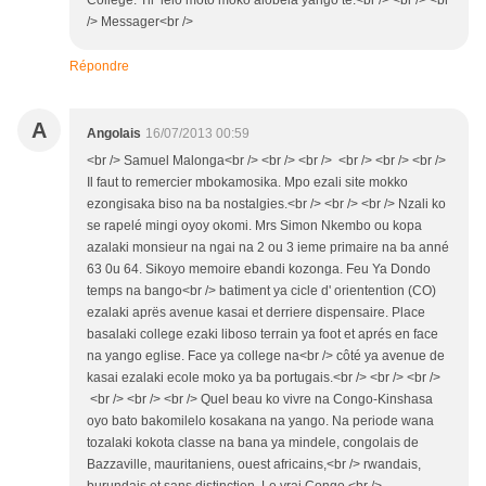
/> Messager<br />
Répondre
A
Angolais
16/07/2013 00:59
<br /> Samuel Malonga<br /> <br /> <br /> <br /> <br /> <br />
Il faut to remercier mbokamosika. Mpo ezali site mokko
ezongisaka biso na ba nostalgies.<br /> <br /> <br /> Nzali ko
se rapelé mingi oyoy okomi. Mrs Simon Nkembo ou kopa
azalaki monsieur na ngai na 2 ou 3 ieme primaire na ba anné
63 0u 64. Sikoyo memoire ebandi kozonga. Feu Ya Dondo
temps na bango<br /> batiment ya cicle d' orientention (CO)
ezalaki aprës avenue kasai et derriere dispensaire. Place
basalaki college ezaki liboso terrain ya foot et aprés en face
na yango eglise. Face ya college na<br /> côté ya avenue de
kasai ezalaki ecole moko ya ba portugais.<br /> <br /> <br />
<br /> <br /> <br /> Quel beau ko vivre na Congo-Kinshasa
oyo bato bakomilelo kosakana na yango. Na periode wana
tozalaki kokota classe na bana ya mindele, congolais de
Bazzaville, mauritaniens, ouest africains,<br /> rwandais,
burundais et sans distinction. Le vrai Congo.<br />