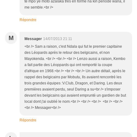
te mpo ye moto azalaka tres en forme na kin periode wana, il
me semble.<br />
Répondre
M
Messager
14/07/2013 21:11
<br /> Sam a raison, c'est Ndala qui fut le premier capitaine
des Léopards après le retour des belgicains, et non
Mayokenda. <br /> <br /> <br /> Lenzo aussi a raison, Kembo
a fait partie des Léoppards qui ont remporté la coupe
d'afrique en 1968.<br /> <br /> <br /> Un autre détail, après le
rappel des belgicains par Mobutu, Ils avaient rencontré les
trois grandes équipes :V.Club, Dragon, et Daring. Les deux
premières avaient perdu, seul Daring a su<br /> s'imposer
devant les belgicains qui avaient emprunté un gardien de but
local dont j'ai oublié le nom.<br /> <br /> <br /> <br /> <br />
<br /> Messager<br />
Répondre