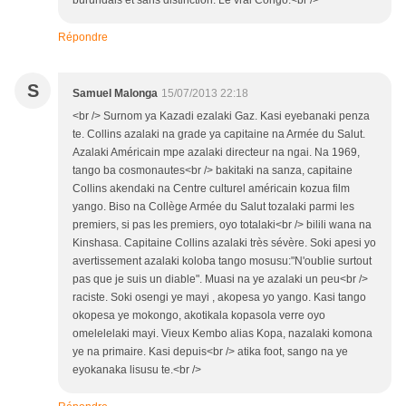
Répondre
S
Samuel Malonga
15/07/2013 22:18
<br /> Surnom ya Kazadi ezalaki Gaz. Kasi eyebanaki penza
te. Collins azalaki na grade ya capitaine na Armée du Salut.
Azalaki Américain mpe azalaki directeur na ngai. Na 1969,
tango ba cosmonautes<br /> bakitaki na sanza, capitaine
Collins akendaki na Centre culturel américain kozua film
yango. Biso na Collège Armée du Salut tozalaki parmi les
premiers, si pas les premiers, oyo totalaki<br /> bilili wana na
Kinshasa. Capitaine Collins azalaki très sévère. Soki apesi yo
avertissement azalaki koloba tango mosusu:"N'oublie surtout
pas que je suis un diable". Muasi na ye azalaki un peu<br />
raciste. Soki osengi ye mayi , akopesa yo yango. Kasi tango
okopesa ye mokongo, akotikala kopasola verre oyo
omelelelaki mayi. Vieux Kembo alias Kopa, nazalaki komona
ye na primaire. Kasi depuis<br /> atika foot, sango na ye
eyokanaka lisusu te.<br />