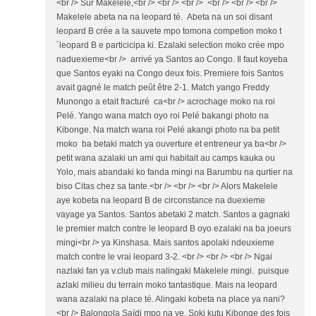
<br /> Sur Makelele,<br /> <br /> <br /> <br /> <br /> <br />
Makelele abeta na na leopard té. Abeta na un soi disant
leopard B crée a la sauvete mpo tomona competion moko t
´leopard B e particicipa ki. Ezalaki selection moko crée mpo
naduexieme<br /> arrivé ya Santos ao Congo. Il faut koyeba
que Santos eyaki na Congo deux fois. Premiere fois Santos
avait gagné le match peût être 2-1. Match yango Freddy
Munongo a etait fracturé ca<br /> acrochage moko na roi
Pelé. Yango wana match oyo roi Pelé bakangi photo na
Kibonge. Na match wana roi Pelé akangi photo na ba petit
moko ba betaki match ya ouverture et entreneur ya ba<br />
petit wana azalaki un ami qui habitait au camps kauka ou
Yolo, mais abandaki ko fanda mingi na Barumbu na qurtier na
biso Citas chez sa tante.<br /> <br /> <br /> Alors Makelele
aye kobeta na leopard B de circonstance na duexieme
vayage ya Santos. Santos abetaki 2 match. Santos a gagnaki
le premier match contre le leopard B oyo ezalaki na ba joeurs
mingi<br /> ya Kinshasa. Mais santos apolaki ndeuxieme
match contre le vrai leopard 3-2. <br /> <br /> <br /> Ngai
nazlaki fan ya v.club mais nalingaki Makelele mingi. puisque
azlaki milieu du terrain moko tantastique. Mais na leopard
wana azalaki na place té. Alingaki kobeta na place ya nani?
<br /> Balongola Saïdi mpo na ye. Soki kutu Kibonge des fois