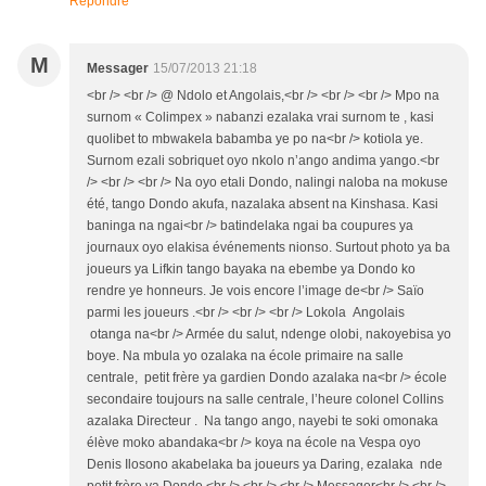
Répondre
M
Messager
15/07/2013 21:18
<br /> <br /> @ Ndolo et Angolais,<br /> <br /> <br /> Mpo na
surnom « Colimpex » nabanzi ezalaka vrai surnom te , kasi
quolibet to mbwakela babamba ye po na<br /> kotiola ye.
Surnom ezali sobriquet oyo nkolo n’ango andima yango.<br
/> <br /> <br /> Na oyo etali Dondo, nalingi naloba na mokuse
été, tango Dondo akufa, nazalaka absent na Kinshasa. Kasi
baninga na ngai<br /> batindelaka ngai ba coupures ya
journaux oyo elakisa événements nionso. Surtout photo ya ba
joueurs ya Lifkin tango bayaka na ebembe ya Dondo ko
rendre ye honneurs. Je vois encore l’image de<br /> Saïo
parmi les joueurs .<br /> <br /> <br /> Lokola Angolais
otanga na<br /> Armée du salut, ndenge olobi, nakoyebisa yo
boye. Na mbula yo ozalaka na école primaire na salle
centrale, petit frère ya gardien Dondo azalaka na<br /> école
secondaire toujours na salle centrale, l’heure colonel Collins
azalaka Directeur . Na tango ango, nayebi te soki omonaka
élève moko abandaka<br /> koya na école na Vespa oyo
Denis Ilosono akabelaka ba joueurs ya Daring, ezalaka nde
petit frère ya Dondo.<br /> <br /> <br /> Messager<br /> <br />