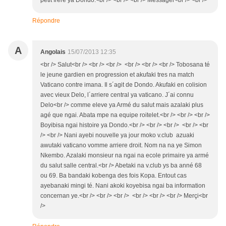
Répondre
A
Angolais
15/07/2013 12:35
<br /> Salut<br /> <br /> <br /> <br /> <br /> <br /> Tobosana té
le jeune gardien en progression et akufaki tres na match
Vaticano contre imana. Il s´agit de Dondo. Akufaki en colision
avec vieux Delo, l´arriere central ya vaticano. J´ai connu
Delo<br /> comme eleve ya Armé du salut mais azalaki plus
agé que ngai. Abata mpe na equipe roitelet.<br /> <br /> <br />
Boyibisa ngai histoire ya Dondo.<br /> <br /> <br /> <br /> <br
/> <br /> Nani ayebi nouvelle ya jour moko v.club azuaki
awutaki vaticano vomme arriere droit. Nom na na ye Simon
Nkembo. Azalaki monsieur na ngai na ecole primaire ya armé
du salut salle central.<br /> Abetaki na v.club ys ba anné 68
ou 69. Ba bandaki kobenga des fois Kopa. Entout cas
ayebanaki mingi té. Nani akoki koyebisa ngai ba information
concernan ye.<br /> <br /> <br /> <br /> <br /> <br /> Merçi<br
/>