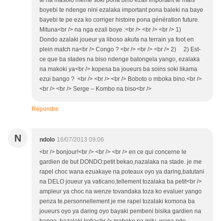
boyebi te ndenge nini ezalaka important pona baleki na baye
bayebi te pe eza ko corriger histoire pona génération future.
Mituna<br /> na nga ezali boye :<br /> <br /> <br /> 1)
Dondo azalaki joueur ya liboso akufa na terrain ya foot en
plein match na<br /> Congo ? <br /> <br /> <br /> 2) 2) Est-
ce que ba stades na biso ndenge batongela yango, ezalaka
na makoki ya<br /> kopesa ba joueurs ba soins soki likama
ezui bango ? <br /> <br /> <br /> Boboto o mboka bino.<br />
<br /> <br /> Serge – Kombo na biso<br />
Répondre
N
ndolo
16/07/2013 09:06
<br /> bonjour!<br /> <br /> <br /> en ce qui concerne le
gardien de but DONDO:petit bekao,nazalaka na stade. je me
rapel choc wana ezuakaye na poteaux oyo ya daring,batutani
na DELO joueur ya vaticano,tellement tozalaka ba petit<br />
ampleur ya choc na wenze tovandaka toza ko evaluer yango
penza te.personnellement je me rapel tozalaki komona ba
joueurs oyo ya daring oyo bayaki pembeni bisika gardien na
bango ,bazalaki kotia<br /> maboko na mitu, wana nde