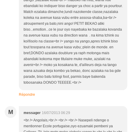
ebandaki ko indiquer biso danger ya choc a partir ya pourtour.
Match ezalaka dimanche,lundi nazokende classe,nazalaka
koleka na avenue kasa vubu entre assosa-shaba,ba<br />
atroupement ya bato,nini ango! PETIT BEKAO atiki
biso...emotion...ce le jour oyo nayebaka ke bazalaka kovanda
na avenue kasa vubu na direction wana . na kima tchink ou
koi!lisolo na classe<br /> yango na yango,apres tchink biso
tout tosopana na avenue kasa vubu; plein de monde. en
bref,DONDO azalaka doublure ya raph motonga mais
abandaki kokoma mpe titulaire muke muke, azalaki na
avenir<br /> moko ya kosakana te, d'ailleurs deja na tango
wana azuaka deja kombo ya bekao, donc azalaka na ba gde
parade, biso batu tolingi foot, parmis baye bakenda
tobosanaka DONDO TEEEEE.<br />
Répondre
M
messager
16/07/2013 06:29
<br /> Angolais,<br /> <br /> <br /> Nasepeli ndenge o
mentionner Ecole portugaise,oyo ezuamaki pembeni ya
College. Tii lelo moto moko alobela yango te.<br /> <br /> <br