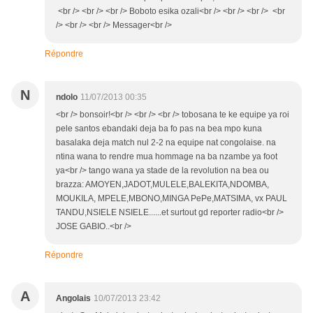
<br /> <br /> <br /> Boboto esika ozali<br /> <br /> <br /> <br
/> <br /> <br /> Messager<br />
Répondre
N
ndolo
11/07/2013 00:35
<br /> bonsoir!<br /> <br /> <br /> tobosana te ke equipe ya roi
pele santos ebandaki deja ba fo pas na bea mpo kuna
basalaka deja match nul 2-2 na equipe nat congolaise. na
ntina wana to rendre mua hommage na ba nzambe ya foot
ya<br /> tango wana ya stade de la revolution na bea ou
brazza: AMOYEN,JADOT,MULELE,BALEKITA,NDOMBA,
MOUKILA, MPELE,MBONO,MINGA PePe,MATSIMA, vx PAUL
TANDU,NSIELE NSIELE......et surtout gd reporter radio<br />
JOSE GABIO..<br />
Répondre
A
Angolais
10/07/2013 23:42