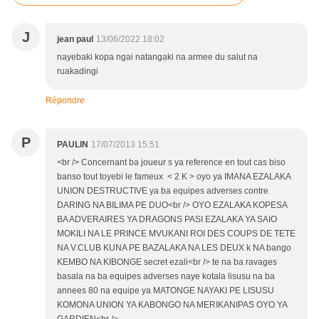
J
jean paul
13/06/2022 18:02
nayebaki kopa ngai natangaki na armee du salut na
ruakadingi
Répondre
P
PAULIN
17/07/2013 15:51
<br /> Concernant ba joueur s ya reference en tout cas biso
banso tout toyebi le fameux < 2 K > oyo ya IMANA EZALAKA
UNION DESTRUCTIVE ya ba equipes adverses contre
DARING NA BILIMA PE DUO<br /> OYO EZALAKA KOPESA
BA ADVERAIRES YA DRAGONS PASI EZALAKA YA SAIO
MOKILI NA LE PRINCE MVUKANI ROI DES COUPS DE TETE
NA V.CLUB KUNA PE BAZALAKA NA LES DEUX k NA bango
KEMBO NA KIBONGE secret ezali<br /> te na ba ravages
basala na ba equipes adverses naye kotala lisusu na ba
annees 80 na equipe ya MATONGE NAYAKI PE LISUSU
KOMONA UNION YA KABONGO NA MERIKANIPAS OYO YA
GARDIEN<br />