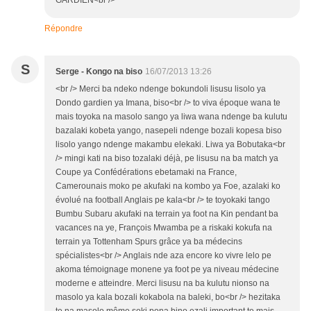
Répondre
S
Serge - Kongo na biso
16/07/2013 13:26
<br /> Merci ba ndeko ndenge bokundoli lisusu lisolo ya
Dondo gardien ya Imana, biso<br /> to viva époque wana te
mais toyoka na masolo sango ya liwa wana ndenge ba kulutu
bazalaki kobeta yango, nasepeli ndenge bozali kopesa biso
lisolo yango ndenge makambu elekaki. Liwa ya Bobutaka<br
/> mingi kati na biso tozalaki déjà, pe lisusu na ba match ya
Coupe ya Confédérations ebetamaki na France,
Camerounais moko pe akufaki na kombo ya Foe, azalaki ko
évolué na football Anglais pe kala<br /> te toyokaki tango
Bumbu Subaru akufaki na terrain ya foot na Kin pendant ba
vacances na ye, François Mwamba pe a riskaki kokufa na
terrain ya Tottenham Spurs grâce ya ba médecins
spécialistes<br /> Anglais nde aza encore ko vivre lelo pe
akoma témoignage monene ya foot pe ya niveau médecine
moderne e atteindre. Merci lisusu na ba kulutu nionso na
masolo ya kala bozali kokabola na baleki, bo<br /> hezitaka
te na masolo même soki pona bino ezali important te mais