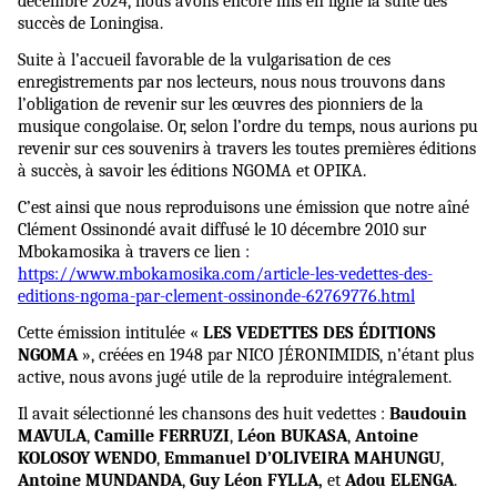
décembre 2024, nous avons encore mis en ligne la suite des
succès de Loningisa.
Suite à l’accueil favorable de la vulgarisation de ces
enregistrements par nos lecteurs, nous nous trouvons dans
l’obligation de revenir sur les œuvres des pionniers de la
musique congolaise. Or, selon l’ordre du temps, nous aurions pu
revenir sur ces souvenirs à travers les toutes premières éditions
à succès, à savoir les éditions NGOMA et OPIKA.
C’est ainsi que nous reproduisons une émission que notre aîné
Clément Ossinondé avait diffusé le 10 décembre 2010 sur
Mbokamosika à travers ce lien :
https://www.mbokamosika.com/article-les-vedettes-des-
editions-ngoma-par-clement-ossinonde-62769776.html
Cette émission intitulée «
LES VEDETTES DES ÉDITIONS
NGOMA
», créées en 1948 par NICO JÉRONIMIDIS, n’étant plus
active, nous avons jugé utile de la reproduire intégralement.
Il avait sélectionné les chansons des huit vedettes :
Baudouin
MAVULA
,
Camille FERRUZI
,
Léon BUKASA
,
Antoine
KOLOSOY WENDO
,
Emmanuel D’OLIVEIRA MAHUNGU
,
Antoine MUNDANDA
,
Guy Léon FYLLA,
et
Adou ELENGA
.