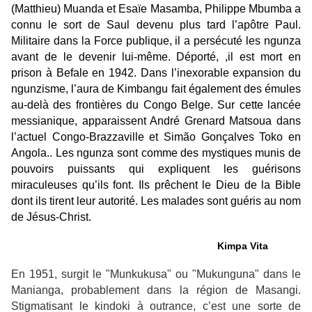
(Matthieu) Muanda et Esaïe Masamba, Philippe Mbumba a
connu le sort de Saul devenu plus tard l’apôtre Paul.
Militaire dans la Force publique, il a persécuté les ngunza
avant de le devenir lui-même. Déporté, ,il est mort en
prison à Befale en 1942. Dans l’inexorable expansion du
ngunzisme, l’aura de Kimbangu fait également des émules
au-delà des frontières du Congo Belge. Sur cette lancée
messianique, apparaissent André Grenard Matsoua dans
l’actuel Congo-Brazzaville et
Simão Gonçalves Toko
en
Angola.. Les ngunza sont comme des mystiques munis de
pouvoirs puissants qui expliquent les guérisons
miraculeuses qu’ils font. Ils prêchent le Dieu de la Bible
dont ils tirent leur autorité. Les malades sont guéris au nom
de Jésus-Christ.
Kimpa Vita
En 1951, surgit le "Munkukusa" ou "Mukunguna" dans le
Manianga, probablement dans la région de Masangi.
Stigmatisant le kindoki à outrance, c’est une sorte de