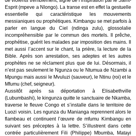
de violents tremblement, signe de l’inspiration par le Saint-
Esprit (mpeve a Nlongo). La transe est en effet la gestuelle
essentielle qui caractéristique les mouvements
messianiques ou prophétiques. Kimbangu se met parfois à
parler en langue du Ciel (ndinga zulu),
glossolalie
incompréhensible par le commun des mortels. Il prêche,
prophétise, guérit les malades par imposition des mains. Il
met aussi l’accent sur le chant, la prière, la lecture de la
Bible. Après son arrestation, ses adeptes et les autres
prophètes ne se réclament plus que de lui. Désormais, il
n’est pas seulement le Ngunza ou le Ntumua de Nzambi a
Mpungu mais aussi le Mvuluzi (sauveur), le Ntinu (roi) et le
Mfumu (chef, seigneur).
Aussitôt après sa déportation à Elisabethville
(Lubumbashi), le kingunza quitte le sanctuaire de Nkamba,
traverse le fleuve Congo et s’installe dans le territoire de
Luozi voisin. Les ngunza du Manianga reprenn
ent alors le
flambeau et continuent l’œuvre de mfumu Kimbangu en
suivant ses préceptes à la lettre. S’illustrent dans cette
contrée particulièrement Fili (Philippe) Mbumba, Matayi