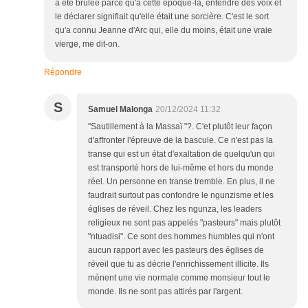
a été brûlée parce qu'à cette époque-là, entendre des voix et
le déclarer signifiait qu'elle était une sorcière. C'est le sort
qu'a connu Jeanne d'Arc qui, elle du moins, était une vraie
vierge, me dit-on.
Répondre
S
Samuel Malonga
20/12/2024 11:32
"Sautillement à la Massaï "?. C'et plutôt leur façon
d'affronter l'épreuve de la bascule. Ce n'est pas la
transe qui est un état d'exaltation de quelqu'un qui
est transporté hors de lui-même et hors du monde
réel. Un personne en transe tremble. En plus, il ne
faudrait surtout pas confondre le ngunzisme et les
églises de réveil. Chez les ngunza, les leaders
religieux ne sont pas appelés "pasteurs" mais plutôt
"ntuadisi". Ce sont des hommes humbles qui n'ont
aucun rapport avec les pasteurs des églises de
réveil que tu as décrie l'enrichissement illicite. Ils
mènent une vie normale comme monsieur tout le
monde. Ils ne sont pas attirés par l'argent.