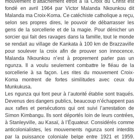
mouvement d’attachement étroit à la Croix du Christ est
fondé en avril 1964 par Victor Malanda Nkounkou
dit
Malanda ma Croix-Koma
. Ce catéchiste catholique a reçu,
selon ses propres dires, le pouvoir de débarrasser les
gens de la sorcellerie et de la magie. Pour dénicher un
sorcier qui fait des ravages dans la famille, tout le monde
se rendait au village de Kankata à 100 km de Brazzaville
pour soulever la croix afin de prouver son innocence.
Malanda Nkounkou n’est à proprement parler pas un
ngunza. Il a voulu seulement combattre le fléau de la
sorcellerie à sa façon. Les rites du mouvement Croix-
Koma montrent de fortes similitudes avec ceux du
Munkukusa.
Les ngunza qui font peur à l’autorité établie sont traqués.
Devenus des dangers publics, beaucoup n’échappent pas
aux rafles et persécutions qui ont suivi l’arrestation de
Simon Kimbangu. Ils sont déportés loin de leurs contrées,
à Stanleyville, au Kasaï, à l’Équateur. Considérés comme
anticolonialistes, les mouvements ngunza sont
interdits
par la puissance coloniale belge entre 1921 et 1959.