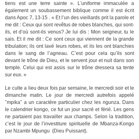
tiens est une terre sainte ». L'uniforme immaculée a
également un soubassement biblique comme il est écrit
dans Apoc 7, 13-15 . «
Et l’un des vieillards prit la parole et
me dit : Ceux qui sont revêtus de robes blanches, qui sont-
ils, et d’où sont-ils venus? Je lui dis : Mon seigneur, tu le
sais. Et il me dit : Ce sont ceux qui viennent de la grande
tribulation; ils ont lavé leurs robes, et ils les ont blanchies
dans le sang de l’agneau. C’est pour cela qu’ils sont
devant le trône de Dieu, et le servent jour et nuit dans son
temple. Celui qui est assis sur le trône dressera sa tente
sur eux. »
Le culte a lieu deux fois par semaine, le mercredi soir et le
dimanche matin. Le jour de mercredi autrefois appelé
"mpika" a un caractère particulier chez les ngunza. Dans
le calendrier kongo, ce fut un jour sacré et férié. Les gens
ne partaient pas travailler aux champs. Selon la tradition,
c’est le jour de l’investiture spirituelle de Mbanza-Kongo
par Nzambi Mpungu (
Dieu Puissant).