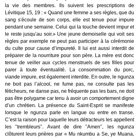
la vie des membres. Ils suivent les prescriptions de
Lévitique 15, 19 : « Quand une femme a ses règles, que du
sang s'écoule de son corps, elle est tenue pour impure
pendant une semaine. Celui qui la touche devient impur et
le reste jusqu'au soir.» Une jeune demoiselle qui voit ses
règles par exemple ne peut pas participer à la cérémonie
du culte pour cause d’impureté. Il lui est aussi interdit de
préparer de la nourriture pour son père. La mère est donc
tenue de veiller aux cycles menstruels de ses filles pour
parer à toute éventualité. La consommation du porc,
viande impure, est également interdite. En outre, le ngunza
ne boit pas l’alcool, ne fume pas, ne consulte pas les
féticheurs, ne danse pas, ne fréquente pas les bars, ne doit
pas être polygame car tenu à avoir un comportement digne
d’un chrétien. La présence du Saint-Esprit se manifeste
lorsque le ngunza parle en langue ou entre en transe.
C’est la raison pour laquelle leurs détracteurs les appellent
les "trembleurs". Avant de dire "Amen", les ngunza
clôturent leurs prières par « Mu nkumbu a Se, ye Muana,