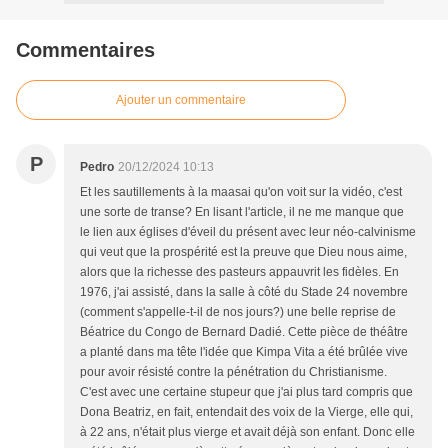
Commentaires
Ajouter un commentaire
P
Pedro
20/12/2024 10:13
Et les sautillements à la maasai qu'on voit sur la vidéo, c'est
une sorte de transe? En lisant l'article, il ne me manque que
le lien aux églises d'éveil du présent avec leur néo-calvinisme
qui veut que la prospérité est la preuve que Dieu nous aime,
alors que la richesse des pasteurs appauvrit les fidèles. En
1976, j'ai assisté, dans la salle à côté du Stade 24 novembre
(comment s'appelle-t-il de nos jours?) une belle reprise de
Béatrice du Congo de Bernard Dadié. Cette pièce de théâtre
a planté dans ma tête l'idée que Kimpa Vita a été brûlée vive
pour avoir résisté contre la pénétration du Christianisme.
C'est avec une certaine stupeur que j'ai plus tard compris que
Dona Beatriz, en fait, entendait des voix de la Vierge, elle qui,
à 22 ans, n'était plus vierge et avait déjà son enfant. Donc elle