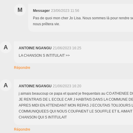
M
Messager
23/06/2023 11:56
Pas de quoi mon cher Jo Lisa. Nous sommes là pour rendre se
nous prêtera vie.
A
ANTOINE NGANGU
21/06/2023 16:25
LA CHANSON S INTITULAIT >>
Répondre
A
ANTOINE NGANGU
21/06/2023 16:20
j aimais beaucoup ce papa et quand je frequentais au CO ATHENE
JE RENTRAIS DE L ECOLE CAR J HABITAIS DANS LA COMMUNE 
APRES MIDI EN ATTENDANT MON REPAS J ECOUTAIS TOUJOURS 
COMMUNIQUEES QUI NOUS COUPAIENT LE SOUFFLE ET IL AIMAI
CHANSON QUI S INTITULAIT
Répondre