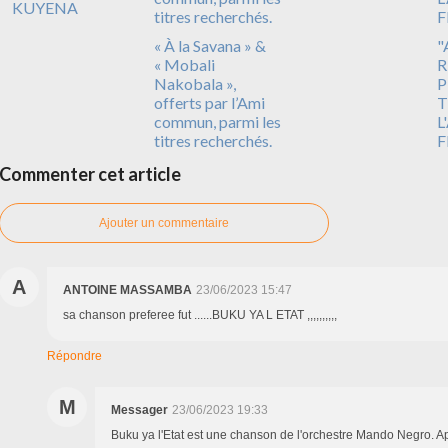
KUYENA
« À la Savana » &
"
« Mobali
R
Nakobala »,
P
offerts par l’Ami
T
commun, parmi les
L
titres recherchés.
F
Commenter cet article
Ajouter un commentaire
A
ANTOINE MASSAMBA
23/06/2023 15:47
sa chanson preferee fut ......BUKU YA L ETAT ,,,,,,,,,,
Répondre
M
Messager
23/06/2023 19:33
Buku ya l'Etat est une chanson de l'orchestre Mando Negro. Apr