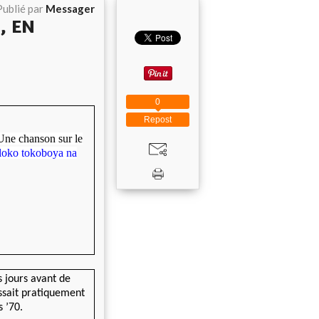
Publié par
Messager
, EN
0
Repost
Une chanson sur le
eloko tokoboya na
s jours avant de
ssait pratiquement
 ’70.