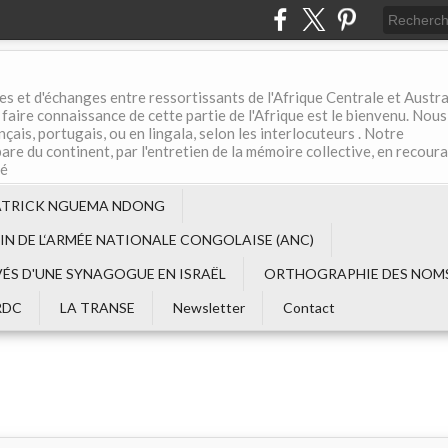
es et d'échanges entre ressortissants de l'Afrique Centrale et Austral
aire connaissance de cette partie de l'Afrique est le bienvenu. Nous
çais, portugais, ou en lingala, selon les interlocuteurs . Notre
are du continent, par l'entretien de la mémoire collective, en recour
té
ATRICK NGUEMA NDONG
EIN DE L‘ARMÉE NATIONALE CONGOLAISE (ANC)
VÉS D'UNE SYNAGOGUE EN ISRAËL
ORTHOGRAPHIE DES NOMS
RDC
LA TRANSE
Newsletter
Contact