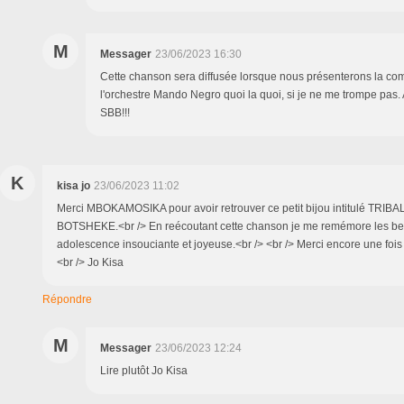
M
Messager
23/06/2023 16:30
Cette chanson sera diffusée lorsque nous présenterons la com
l'orchestre Mando Negro quoi la quoi, si je ne me trompe pas. 
SBB!!!
K
kisa jo
23/06/2023 11:02
Merci MBOKAMOSIKA pour avoir retrouver ce petit bijou intitulé TRIB
BOTSHEKE.<br /> En reécoutant cette chanson je me remémore les be
adolescence insouciante et joyeuse.<br /> <br /> Merci encore une fois
<br /> Jo Kisa
Répondre
M
Messager
23/06/2023 12:24
Lire plutôt Jo Kisa