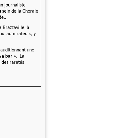
n journaliste
 sein de la Chorale
e..
à Brazzaville, à
eux admirateurs, y
 auditionnant une
ya bar
». La
t des raretés