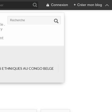
Connexion
+
Créer mon blog
e .
 y
ant
 ETHNIQUES AU CONGO BELGE