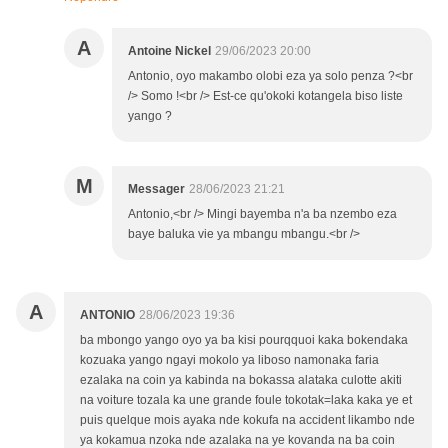
A
Antoine Nickel
29/06/2023 20:00
Antonio, oyo makambo olobi eza ya solo penza ?<br
/> Somo !<br /> Est-ce qu'okoki kotangela biso liste
yango ?
M
Messager
28/06/2023 21:21
Antonio,<br /> Mingi bayemba n'a ba nzembo eza
baye baluka vie ya mbangu mbangu.<br />
A
ANTONIO
28/06/2023 19:36
ba mbongo yango oyo ya ba kisi pourqquoi kaka bokendaka
kozuaka yango ngayi mokolo ya liboso namonaka faria
ezalaka na coin ya kabinda na bokassa alataka culotte akiti
na voiture tozala ka une grande foule tokotak=laka kaka ye et
puis quelque mois ayaka nde kokufa na accident likambo nde
ya kokamua nzoka nde azalaka na ye kovanda na ba coin