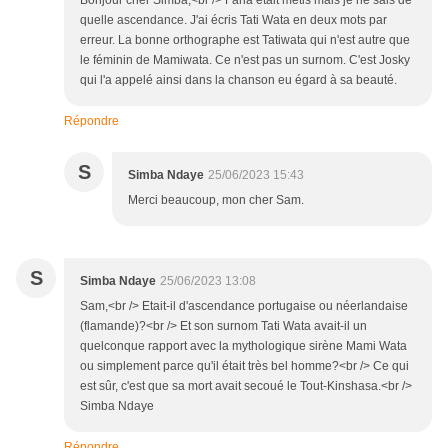
Bonjour cher Simba,<br /> Faria était métis mais je ne sais de
quelle ascendance. J'ai écris Tati Wata en deux mots par
erreur. La bonne orthographe est Tatiwata qui n'est autre que
le féminin de Mamiwata. Ce n'est pas un surnom. C'est Josky
qui l'a appelé ainsi dans la chanson eu égard à sa beauté.
Répondre
S
Simba Ndaye
25/06/2023 15:43
Merci beaucoup, mon cher Sam.
S
Simba Ndaye
25/06/2023 13:08
Sam,<br /> Etait-il d'ascendance portugaise ou néerlandaise
(flamande)?<br /> Et son surnom Tati Wata avait-il un
quelconque rapport avec la mythologique sirène Mami Wata
ou simplement parce qu'il était très bel homme?<br /> Ce qui
est sûr, c'est que sa mort avait secoué le Tout-Kinshasa.<br />
Simba Ndaye
Répondre