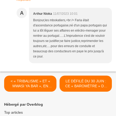
A
Arthur Nioka
11/07/2023 10:01
Bonjour,les mbokatiers,<br /> Faria était
d'ascendance portugaise,né d'un papa portugais qui
lui a tôt lêguer ses affaires en eléctro-menager pour
rentrer au portugal......L'imprudence s'est de vouloir
toujours se justifier,se faire justice,reprimender les
autres,etc.....pour des erreurs de conduite et
beaucoup des conducteurs en paye le prix jusqu'à
ce jour.
< « TRIBALISME » ET «
LE DÉFILÉ DU 30 JUIN :
MWASI YA BAR », EN
CE « BAROMÈTRE » DE
MÉMOIRE DE LAURENT
LA SOUVERAINETÉ
BOTSÉKE.
NATIONALE. >
Hébergé par Overblog
Top articles