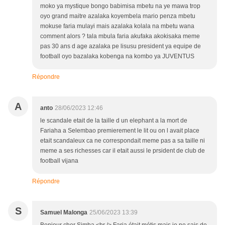
moko ya mystique bongo babimisa mbetu na ye mawa trop
oyo grand maitre azalaka koyembela mario penza mbetu
mokuse faria mulayi mais azalaka kolala na mbetu wana
comment alors ? tala mbula faria akufaka akokisaka meme
pas 30 ans d age azalaka pe lisusu president ya equipe de
football oyo bazalaka kobenga na kombo ya JUVENTUS
Répondre
A
anto
28/06/2023 12:46
le scandale etait de la taille d un elephant a la mort de
Fariaha a Selembao premierement le lit ou on l avait place
etait scandaleux ca ne correspondait meme pas a sa taille ni
meme a ses richesses car il etait aussi le prsident de club de
football vijana
Répondre
S
Samuel Malonga
25/06/2023 13:39