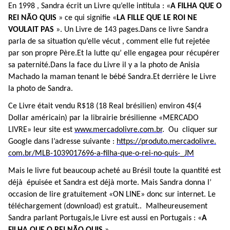
En 1998 , Sandra écrit un Livre qu’elle intitula : «
A FILHA QUE O
REI NÃO QUIS
» ce qui signifie «
LA FILLE QUE LE ROI NE
VOULAIT PAS
». Un Livre de 143 pages.Dans ce livre Sandra
parla de sa situation qu’elle vécut , comment elle fut rejetée
par son propre Père.Et la lutte qu’ elle engagea pour récupérer
sa paternité.Dans la face du Livre il y a la photo de Anisia
Machado la maman tenant le bébé Sandra.Et derrière le Livre
la photo de Sandra.
Ce Livre était vendu R$18 (18 Real brésilien) environ 4$(4
Dollar américain) par la librairie brésilienne «MERCADO
LIVRE» leur site est
www.mercadolivre.com.br
. Ou cliquer sur
Google dans l’adresse suivante :
https://produto.mercadolivre.
com.br/MLB-1039017696-a-filha-
que-o-rei-no-quis-_JM
Mais le livre fut beaucoup acheté au Brésil toute la quantité est
déjà épuisée et Sandra est déjà morte. Mais Sandra donna l’
occasion de lire gratuitement «ON LINE» donc sur internet. Le
téléchargement (download) est gratuit.. Malheureusement
Sandra parlant Portugais,le Livre est aussi en Portugais : «
A
FILHA QUE O REI NÃO QUIS
».