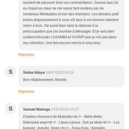
souvent de parcourir tous vos commentaires. J'avoue que j'ai
eu chaud au cœur de me savoir tant soutenu par de
nombreux Mbokatiers et non des moindres. Les derniers petit
bobos disparaisseront à coup sûr face à vos bonnes intention
merci à tous. J'ai aussi bien saisi la réponse à la
préoccupation que j'ai soumise à Messager. Et je suis bien
content d'écouter LUSAMBA et YA PAPI que je n'ai pas dans
ma collection. Une fois encore mercis à vous tous.
Répondre
S
Simba Ndaye
08/07/2022 00:24
Bon rétablissement, Blondé.
Répondre
S
Samuel Malonga
07/07/2022 23:27
D'autres chansons de Mulembu<br /> - Bella-Bella :
Nakosuka wapi<br /> - LIpua-Lipoua : Seli ya Mule<br /> - Les
Kamale : Ayindjo, Ngali.<br /> - Fuka-Fuka : Babokilo