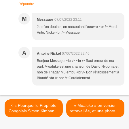
Répondre
M
Messager
07/07/2022 23:11
Je m'en doutais, en réécoutant l'oeuvre.<br /> Merci
Anto. Nickel<br /> Messager
A
Antoine Nickel
07/07/2022 22:46
Bonjour Messager,<br /> <br /> Sauf erreur de ma
part, Mwaluke est une chanson de David Nyboma et
non de Thagar Mulembu.<br /> Bon rétablissement à
Blondé.<br /> <br /> Cordialement
< « Pourquoi le Prophète
« Mualuke » en version
Congolais Simon Kimbangu
retravaillée, et une photo de
fût-il condamné à perpétuité
l’orchestre Kamale à
par les Belges ? »
identifier >