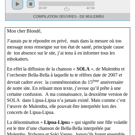
Mon cher Blondé,
J’aurais pu te répondre en privé, mais dans la mesure où ton
message nous renseigne sur ton état de santé, principale cause
de ton absence sur le site, j’ai tenu à en informer tous les
mbokatiers.
En effet la diffusion de la chanson «
SOLA
», de Mulembu et
l’orchestre Bella-Bella à laquelle tu te réfères date de 2007 et
ème
devrait cadrer avec la commémoration du 15
anniversaire
de notre site. En relisant mon texte, j’avoue qu’il prête à une
certaine confusion. A ma connaissance, la deuxième version de
SOLA dans Lipua-Lipua n’a jamais existé. Mais comme c’est
l’œuvre de Mulembu, elle pouvait être interprétée lors des
concerts de Lipua-Lipua.
La dénomination «
Lipua-Lipu
a » qui signifie une fille volatile
est le titre d’une chanson de Bella-Bella interprétée par
Mulembu, Nyboma et Soki Vangu , lorsqu’ils furent ensemble,