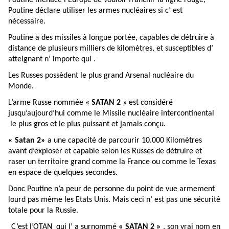
Poutine menace l’Europe de vouloir franchir la ligne rouge,
Poutine déclare utiliser les armes nucléaires si c’ est
nécessaire.
Poutine a des missiles à longue portée, capables de détruire à
distance de plusieurs milliers de kilomètres, et susceptibles d’
atteignant n’ importe qui .
Les Russes possèdent le plus grand Arsenal nucléaire du
Monde.
L’arme Russe nommée «
SATAN 2
» est considéré
jusqu’aujourd’hui comme le Missile nucléaire intercontinental
le plus gros et le plus puissant et jamais conçu.
« Satan 2»
a une capacité de parcourir 10.000 Kilomètres
avant d’exploser et capable selon les Russes de détruire et
raser un territoire grand comme la France ou comme le Texas
en espace de quelques secondes.
Donc Poutine n’a peur de personne du point de vue armement
lourd pas même les Etats Unis. Mais ceci n’ est pas une sécurité
totale pour la Russie.
C’est l’OTAN qui l’ a surnommé
« SATAN 2 »
, son vrai nom en