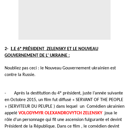
L
2-
E
6º PRÉSIDENT
Z
ELENSKY ET
L
E NOUVEAU
GOUVERNEMENT DE L’ UKRAINE
:
Noubliez pas ceci : le Nouveau Gouvernement ukrainien est
contre la Russie.
- Après la destitution du 4º président, juste l’année suivante
en Octobre 2015, un film fut diffusé « SERVANT OF THE PEOPLE
» (SERVITEUR DU PEUPLE ) dans lequel un Comédien ukrainien
appelé
VOLODYMYR OLEXANDROVYTCH
ZELENSKY
joua le
rôle d’un personnage qui fit une ascension fulgurante et devint
Président de la République. Dans ce film , le comédien devint