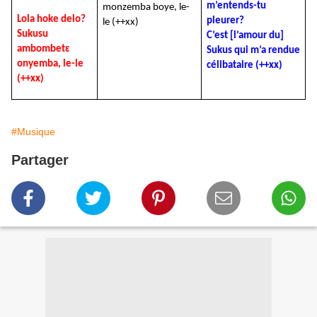
m’entends-tu
monzemba boye, le-
Lola hoke delo?
pleurer?
le (++xx)
Sukusu
C’est [l’amour du]
ambombetɛ
Sukus qui m’a rendue
onyemba, le-le
célibataire (++xx)
(++xx)
#Musique
Partager