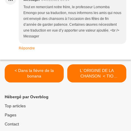
Tout en remerciant notre frère, le professeur Lomomba
Emongo pour sa traduction, nous informons les amis qui nous
ont envoyé des chansons à l’occasion des fêtes de fin
d’année de garder patience. Certaines œuvres nécessitent
une traduction en vue d’y apporter une valeur ajoutée. <br />
Messager
Répondre
< Dans la fièvre de la
L´ORIGINE DE LA
bonana
CHANSON < TIO
ANTÓNIO> (ONCLE
ANTOINE) DE SAM
MANGUANA >
Hébergé par Overblog
Top articles
Pages
Contact