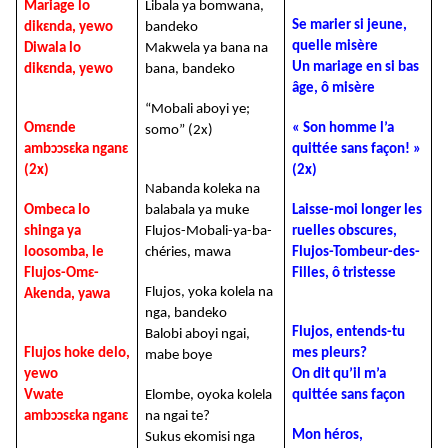
Mariage lo
Libala ya bomwana,
Se marier si jeune,
dikɛnda, yewo
bandeko
quelle misère
Diwala lo
Makwela ya bana na
Un mariage en si bas
dikɛnda, yewo
bana, bandeko
âge, ô misère
“Mobali aboyi ye;
Omɛnde
« Son homme l’a
somo” (2x)
ambɔɔsɛka nganɛ
quittée sans façon! »
(2x)
(2x)
Nabanda koleka na
Ombeca lo
balabala ya muke
Laisse-moi longer les
shinga ya
Flujos-Mobali-ya-ba-
ruelles obscures,
loosomba, le
chéries, mawa
Flujos-Tombeur-des-
Flujos-Omɛ-
Filles, ô tristesse
Flujos, yoka kolela na
Akenda, yawa
nga, bandeko
Flujos, entends-tu
Balobi aboyi ngai,
Flujos hoke delo,
mes pleurs?
mabe boye
yewo
On dit qu’il m’a
Vwate
Elombe, oyoka kolela
quittée sans façon
ambɔɔsɛka nganɛ
na ngai te?
Mon héros,
Sukus ekomisi nga