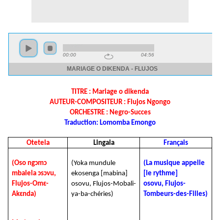
TITRE : Mariage o dikenda
AUTEUR-COMPOSITEUR : Flujos Ngongo
ORCHESTRE : Negro-Succes
Traduction: Lomomba Emongo
Otetela
Lingala
Français
(Oso ngɔmɔ
(Yoka mundule
(La musique appelle
mbalela ɔsɔvu,
ekosenga [mabina]
[le rythme]
Flujos-Omɛ-
osovu,
Flujos-Mobali-
osovu,
Flujos-
Akɛnda)
ya-ba-chéries)
Tombeurs-des-Filles)