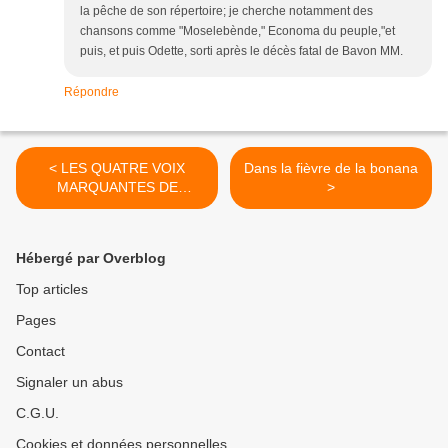
la pêche de son répertoire; je cherche notamment des
chansons comme "Moselebènde," Economa du peuple,"et
puis, et puis Odette, sorti après le décès fatal de Bavon MM.
Répondre
< LES QUATRE VOIX
Dans la fièvre de la bonana
MARQUANTES DE
>
L’AFRICAN-FIESTA SUKISA
Hébergé par Overblog
Top articles
Pages
Contact
Signaler un abus
C.G.U.
Cookies et données personnelles