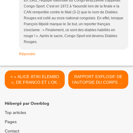
En 1962, l'équipe nationale du Congo-Brazzaville s'appelait
Congo-Sport. C'est en 1972 à Yaoundé lors de la finale e la
CAN remportée contre le Mali (3-2) que le nom de Diables
Rouges est collé au onze national congolais. En effet, lorsque
François Mpelé marque le 3e but, un reporter français
s'exclame : « Finalement, ce sont des diables habillés en
rouge ! ». Après le sacre, Congo-Sport est devenu Diables
Rouges.
Répondre
< « ALICE ATIKI ELEMBO
RAPPORT EXPLOSIF DE
», DE FRANCO ET L’OK-
l'AUTOPSIE DU CORPS DU
JAZZ, OFFERTE PAR
JUGE YANYI >
DAVID M. DES USA
Hébergé par Overblog
Top articles
Pages
Contact