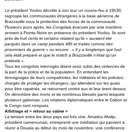
Le président Youlou décrète à son tour un couvre-feu à 19h30,
regroupe les communautés étrangères à la base aérienne de
Brazzaville sous la protection des forces de la communauté.
Plusieurs jours après, les Congolais évacués par voie maritime
arrivent à Pointe-Noire en présence du président Youlou. Ils sont
près de huit cents et certains relatent qu’ils «
auraient été
parqués dans un camp pendant 48h et traités comme des
prisonniers de guerre
» ou encore : «
Il y a longtemps que tout
cela était préparé et que le match à Brazzaville n’était qu’un
prétexte
».
Tous les congolais interrogés disent avoir subis des violences de
la part de la police et de la population. En entendant les
témoignages de leurs compatriotes, les militaires et les policiers
chargés de protéger les étrangers, qui attendent sur les quais
pour être rapatriés, se retournent contre eux et leur tirent dessus.
On dénombre des morts et de nombreux blessés parmi lesquels
plusieurs gabonais. Les relations diplomatiques entre le Gabon et
le Congo sont rompues.
Arbitrage et « retour au calme »
La tension entre les deux pays est très vive. Amadou Ahidjo,
président camerounais, entreprend une médiation qui parvient à
réunir à Douala au début du mois de novembre, une conférence