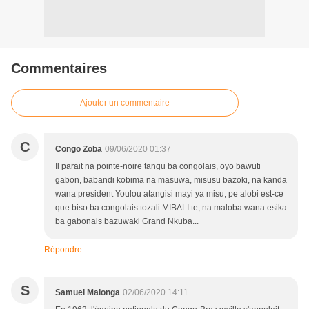
Commentaires
Ajouter un commentaire
C
Congo Zoba
09/06/2020 01:37
Il parait na pointe-noire tangu ba congolais, oyo bawuti
gabon, babandi kobima na masuwa, misusu bazoki, na kanda
wana president Youlou atangisi mayi ya misu, pe alobi est-ce
que biso ba congolais tozali MIBALI te, na maloba wana esika
ba gabonais bazuwaki Grand Nkuba...
Répondre
S
Samuel Malonga
02/06/2020 14:11