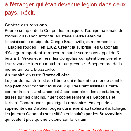
à l’étranger qui était devenue légion dans deux
pays. Récit.
Genèse des tensions
Pour le compte de la Coupe des tropiques, l’équipe nationale de
football du Gabon affronte, au stade Pierre Lefebvre,
l’insaisissable équipe du Congo Brazzaville, surnommés les
« Diables rouges » en 1962. Créant la surprise, les Gabonais
d’Azingo remportent la rencontre sur le score sans appel de 3
buts à 1. Vexés et amers, les Congolais comptent bien prendre
leur revanche lors du match retour prévu le 16 septembre de la
même année à Brazzaville.
Animosité en terre Brazzavilloise
Le jour du match, le stade Eboué qui refusent du monde semble
trop petit pour contenir tous ceux qui désirent assister à cette
confrontation. L’ambiance est à son comble et les spectateurs,
tassés sur les gradins, huent copieusement les Gabonais et
l’arbitre Camerounais qui dirige la rencontre. En dépit de la
supériorité des Diables rouges qui mènent au tableau d’affichage,
les joueurs Gabonais sont sifflés et insultés par les Brazzavillois
qui veulent plus qu’une victoire sur le terrain.
L’équipe des Diables rouges du Congo de l’époque