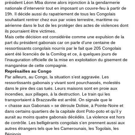
président Léon Mba donne alors injonction à la gendarmerie
nationale d’intervenir tout en imposant un couvre-feu à partir de
19h. Il décide aussi du rapatriement de tous les Congolais
souhaitant rentrer chez eux par voies terrestre, maritime ou
aérienne dans le but de les protéger des actes de violences dont
ils pourraient être victimes.
Mais cette décision est considérée comme une expulsion de la
part du président gabonais car on parle d’une centaine de
ressortissants congolais nourris par le fait que 205 Congolais
aient été licenciés de la Comilog et ce, à quelques jours de
l’inauguration officielle de la mise en exploitation du gisement de
manganèse de cette compagnie.
Représailles au Congo
Par ailleurs, au Congo, la situation s’est aggravée. Les
ressortissants gabonais y vivant sont pourchassés, molestés
dans le pire des cas tués. Leurs maisons sont en proie aux
incendies, aux pillages, à la destruction. Le train qui les
transportaient à Brazzaville est arrêté. On signale que le
« chasse aux Gabonais » se déroule Dolisie, à Pointe-Noire et
dans certains quartiers de la capitale dont Poto-poto et qu’il y
aurait au moins quatre gabonais décédés. La violence est hors
de contrôle. Les belligérants congolais s’en prennent aussi aux
autres étrangers tels que les Camerounais, les Togolais, les
Béninois…