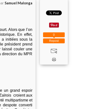
par
Samuel Malonga
urt. Alors que l’on
storique. En effet,
0
 a initiées sous la
Repost
ble président prend
 laissé couler une
la direction du MPR
ve un grand espoir
Zaïrois croient aux
té multipartisme et
 despote converti