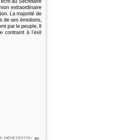
écrit au Secrétaire
on extraordinaire
tion. La majorité de
is de ses émotions,
i par le peuple, Il
contraint à l'exil
I : MÊME DESTIN »