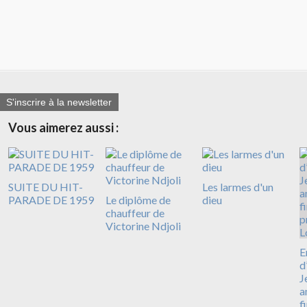
S'inscrire à la newsletter
Vous aimerez aussi :
SUITE DU HIT-
Les larmes d'un
PARADE DE 1959
Le diplôme de
dieu
chauffeur de
Victorine Ndjoli
E
d
J
a
f