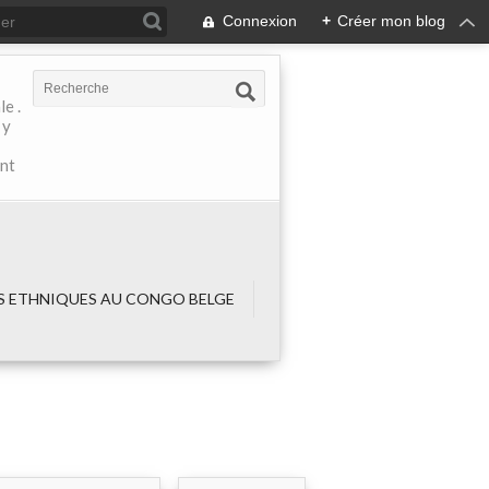
Connexion
+
Créer mon blog
e .
 y
ant
 ETHNIQUES AU CONGO BELGE