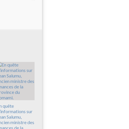
n quête
’informations sur
ean Salumu,
ncien ministre des
inances de la