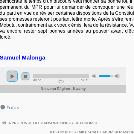
démocrate le temps d’un discours veut montrer sa bonne foi. Il 
permanent du MPR pour lui demander de convoquer une réuni
du parti en vue de réviser certaines dispositions de la Constitu
ses promesses resteront pourtant lettre morte. Après s'être rem
Mobutu, contrairement aux voeux émis, fera de la résistance. Vom
va encore rester sept bonnes années au pouvoir avant d'être 
forcé.
Samuel Malonga
#rétro
A PROPOS DE LA CHANSON ILONGOY DE LOKOMBE
À PROPOS DE « EMILE SOKI ET ABUMBA MASIKIN