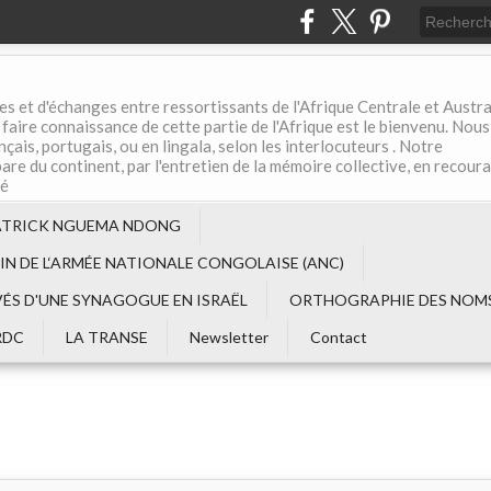
es et d'échanges entre ressortissants de l'Afrique Centrale et Austral
aire connaissance de cette partie de l'Afrique est le bienvenu. Nous
çais, portugais, ou en lingala, selon les interlocuteurs . Notre
are du continent, par l'entretien de la mémoire collective, en recour
té
ATRICK NGUEMA NDONG
EIN DE L‘ARMÉE NATIONALE CONGOLAISE (ANC)
VÉS D'UNE SYNAGOGUE EN ISRAËL
ORTHOGRAPHIE DES NOMS
RDC
LA TRANSE
Newsletter
Contact