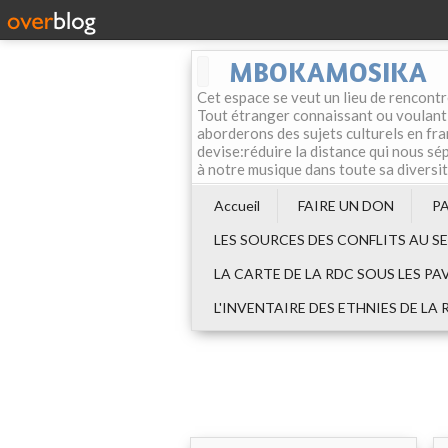
MBOKAMOSIKA
Cet espace se veut un lieu de rencontr
Tout étranger connaissant ou voulant f
aborderons des sujets culturels en fran
devise:réduire la distance qui nous sép
à notre musique dans toute sa diversi
Accueil
FAIRE UN DON
P
LES SOURCES DES CONFLITS AU S
LA CARTE DE LA RDC SOUS LES PA
L'INVENTAIRE DES ETHNIES DE LA 