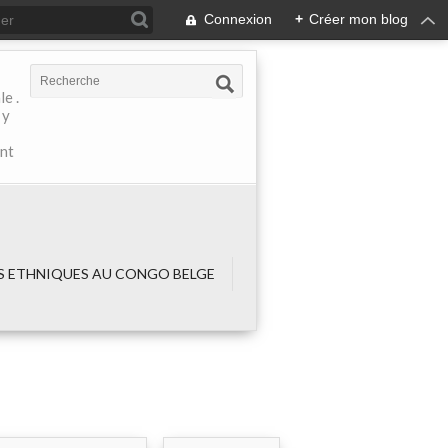
Connexion
+
Créer mon blog
e .
 y
ant
 ETHNIQUES AU CONGO BELGE