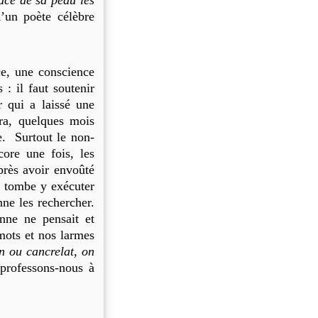
ace de sa peau les
d’un poète célèbre
, une conscience
 : il faut soutenir
 qui a laissé une
a, quelques mois
e. Surtout le non-
core une fois, les
près avoir envoûté
a tombe y exécuter
nne les rechercher.
nne ne pensait et
mots et nos larmes
on ou cancrelat, on
 professons-nous à