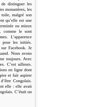
de distinguer les
des monastères, les
 toile, malgré son
ent qu’elle est une
terminée ou mieux
el, comme le sont
mes. L’apparence
pour les initiés.
sur Facebook. Je
quand. Nous avons
me toujours. Avec
es. C’est ailleurs.
tions en ligne dont
re et fait aspirer
 d’être Congolais.
t elle : elle avait
ongolais. C’était un