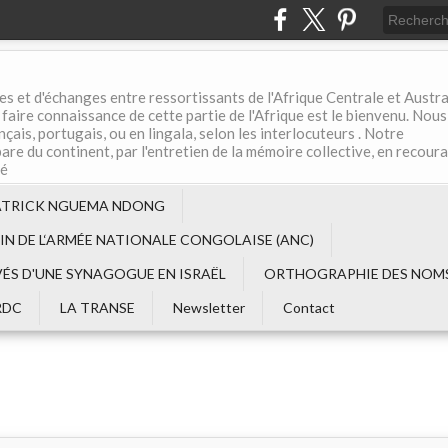
es et d'échanges entre ressortissants de l'Afrique Centrale et Austral
aire connaissance de cette partie de l'Afrique est le bienvenu. Nous
çais, portugais, ou en lingala, selon les interlocuteurs . Notre
are du continent, par l'entretien de la mémoire collective, en recour
té
ATRICK NGUEMA NDONG
EIN DE L‘ARMÉE NATIONALE CONGOLAISE (ANC)
VÉS D'UNE SYNAGOGUE EN ISRAËL
ORTHOGRAPHIE DES NOMS
RDC
LA TRANSE
Newsletter
Contact