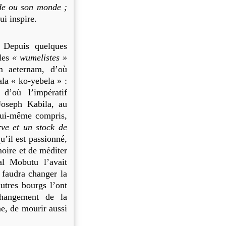
nde ou son monde ;
ui inspire.
Depuis quelques
 les
« wumelistes »
m aeternam, d’où
la « ko-yebela » :
d’où l’impératif
Joseph Kabila, au
 lui-même compris,
ve et un stock de
u’il est passionné,
moire et de méditer
al Mobutu l’avait
 faudra changer la
utres bourgs l’ont
changement de la
ne, de mourir aussi