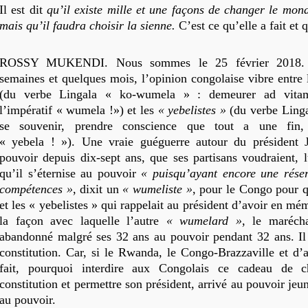
Il est dit
qu’il existe mille et une façons de changer le mo
mais qu’il faudra choisir la sienne.
C’est ce qu’elle a fait et q
ROSSY MUKENDI. Nous sommes le 25 février 2018. 
semaines et quelques mois, l’opinion congolaise vibre entre
(du verbe Lingala « ko-wumela » : demeurer ad vita
l’impératif « wumela !») et les
« yebelistes »
(du verbe Linga
se souvenir, prendre conscience que tout a une fin, 
« yebela ! »). Une vraie guéguerre autour du président 
pouvoir depuis dix-sept ans, que ses partisans voudraient,
qu’il s’éternise au pouvoir
« puisqu’ayant encore une réser
compétences »
, dixit un
« wumeliste »
, pour le Congo pour q
et les « yebelistes » qui rappelait au président d’avoir en mé
la façon avec laquelle l’autre
« wumelard »
, le maréch
abandonné malgré ses 32 ans au pouvoir pendant 32 ans. Il
constitution. Car, si le Rwanda, le Congo-Brazzaville et d’a
fait, pourquoi interdire aux Congolais ce cadeau de 
constitution et permettre son président, arrivé au pouvoir jeu
au pouvoir.