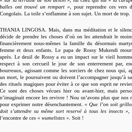
« sur la terrasse de son destin »,
lui chez qui sur
« la carap
balles ont trouvé un rempart »
, pour reprendre ces vers 
Congolais. La toile s’enflamme à son sujet. Un mort de trop.
THANIA LINGOSA. Mais, dans ma méditation et le silence
décide de prendre les choses d’où on les attendrait le moins
financièrement nous-mêmes la famille du désormais martyr
femme et deux enfants. Le papa de Rossy Mukendi mourr
après. Le deuil de Rossy a eu un impact sur le vieil homm
respect à son cercueil le jour de son enterrement par, en
bourreaux, agissant comme les sorciers de chez nous qui, a
un mort, le poursuivent ou doivent l’accompagner jusqu’à s
des rituels magiques pour éviter à ce que son esprit ne revie
Ce sont des choses vécues hier ou avant-hier, mais perso
n’imaginait encore les revivre ! Nou sn’avons plus que nos 
pour exprimer notre désenchantement.
« Que l’on soit grill
doit s’attendre su même sort reservé à tous
les insects »
,
l’encontre de ces
« wumelistes »
. Soit !