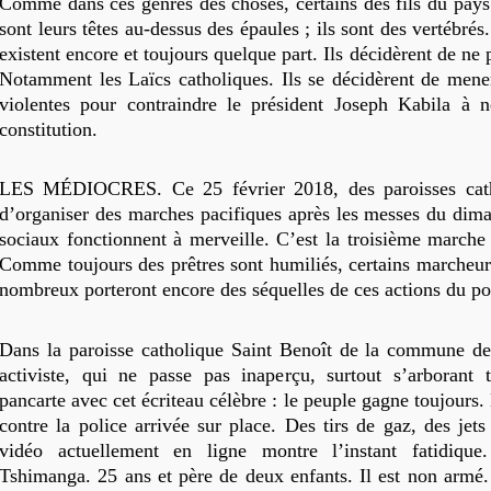
Comme dans ces genres des choses, certains des fils du pays
sont leurs têtes au-dessus des épaules ; ils sont des vertébrés
existent encore et toujours quelque part. Ils décidèrent de ne p
Notamment les Laïcs catholiques. Ils se décidèrent de mene
violentes pour contraindre le président Joseph Kabila à 
constitution.
LES MÉDIOCRES. Ce 25 février 2018, des paroisses catho
d’organiser des marches pacifiques après les messes du dim
sociaux fonctionnent à merveille. C’est la troisième marche 
Comme toujours des prêtres sont humiliés, certains marcheurs
nombreux porteront encore des séquelles de ces actions du p
Dans la paroisse catholique Saint Benoît de la commune d
activiste, qui ne passe pas inaperçu, surtout s’arborant 
pancarte avec cet écriteau célèbre : le peuple gagne toujours
contre la police arrivée sur place. Des tirs de gaz, des jets
vidéo actuellement en ligne montre l’instant fatidiqu
Tshimanga. 25 ans et père de deux enfants. Il est non armé. 