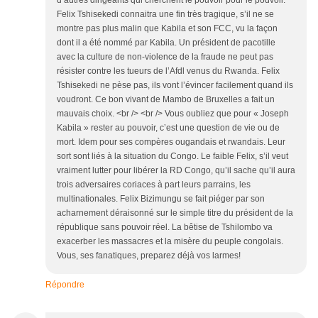
d’autres dirigeants qui cherchent le pouvoir pour le pouvoir.
Felix Tshisekedi connaitra une fin très tragique, s’il ne se
montre pas plus malin que Kabila et son FCC, vu la façon
dont il a été nommé par Kabila. Un président de pacotille
avec la culture de non-violence de la fraude ne peut pas
résister contre les tueurs de l’Afdl venus du Rwanda. Felix
Tshisekedi ne pèse pas, ils vont l’évincer facilement quand ils
voudront. Ce bon vivant de Mambo de Bruxelles a fait un
mauvais choix. <br /> <br /> Vous oubliez que pour « Joseph
Kabila » rester au pouvoir, c’est une question de vie ou de
mort. Idem pour ses compères ougandais et rwandais. Leur
sort sont liés à la situation du Congo. Le faible Felix, s’il veut
vraiment lutter pour libérer la RD Congo, qu’il sache qu’il aura
trois adversaires coriaces à part leurs parrains, les
multinationales. Felix Bizimungu se fait piéger par son
acharnement déraisonné sur le simple titre du président de la
république sans pouvoir réel. La bêtise de Tshilombo va
exacerber les massacres et la misère du peuple congolais.
Vous, ses fanatiques, preparez déjà vos larmes!
Répondre