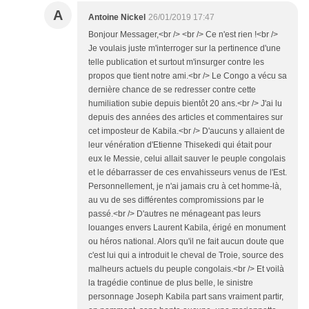
A
Antoine Nickel
26/01/2019 17:47
Bonjour Messager,<br /> <br /> Ce n'est rien !<br />
Je voulais juste m'interroger sur la pertinence d'une
telle publication et surtout m'insurger contre les
propos que tient notre ami.<br /> Le Congo a vécu sa
dernière chance de se redresser contre cette
humiliation subie depuis bientôt 20 ans.<br /> J'ai lu
depuis des années des articles et commentaires sur
cet imposteur de Kabila.<br /> D'aucuns y allaient de
leur vénération d'Etienne Thisekedi qui était pour
eux le Messie, celui allait sauver le peuple congolais
et le débarrasser de ces envahisseurs venus de l'Est.
Personnellement, je n'ai jamais cru à cet homme-là,
au vu de ses différentes compromissions par le
passé.<br /> D'autres ne ménageant pas leurs
louanges envers Laurent Kabila, érigé en monument
ou héros national. Alors qu'il ne fait aucun doute que
c'est lui qui a introduit le cheval de Troie, source des
malheurs actuels du peuple congolais.<br /> Et voilà
la tragédie continue de plus belle, le sinistre
personnage Joseph Kabila part sans vraiment partir,