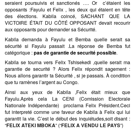
seraient poursuivis et sanctionés ….
Or c’étaient les
opposants :Fayulu et Felix , les deux qui étaient en tête
des élections.
Kabila coincé, SACHANT QUE LA
VICTOIRE ÉTAIT DU CÔTÉ OPPOSANT devait recourir
aux opposants pour demander sa Sécurité.
Kabila demanda à Fayulu et Bemba quelle serait sa
sécurité si Fayulu passait .La réponse de Bemba fut
catégorique :
pas de garantie de securité possible
.
Kabila se tourna vers Felix Tshisekedi ,quelle serait ma
garantie de securité ? Alors Felix répondit sagement :
Nous allons garantir ta Sécurité , si je passais. À condition
que tu ramènes l’argent au Congo.
Ainsi aux yeux de Kabila ,Felix était mieux que
Fayulu.Après cela La CENI (Comission Electorale
Nationale Indépendante) proclama Felix Président.Ceci
fut interpreté comme une faveur de Kabila à Felix qui lui
garantit la vie.
C’est le début des inquiétudes,soit disant :
“
FELIX ATEKI MBOKA
” (“
FELIX A VENDU LE PAYS
”)