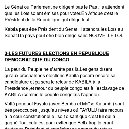
Le Sénat ou Parlement ne dirigent pas le Pas ,ils attendent
que les Lois soient émises pour voter.En Afrique c'est le
Président de la Republique qui dirige tout.
Kabila peut être Président du Sénat ,il attendra les Lois au
Sénat.Un pays peut être bien dirigé sans NOUVELLE LOI.
3-LES FUTURES ÉLECTIONS EN REPUBLIQUE
DEMOCRATIQUE DU CONGO
La peur du Peuple ne s’arrête pas là.Les gens disent
qu’aux prochainnes élections Kabila posera encore sa
candidature et ça sera le retour de KABILA à la
Présidence ,et retour du peuple congolais à l’esclavage de
KABILA (comme le peuple congolais l’appele).
Voilà pouquoi Fayulu (avec Bemba et Moïse Katumbi) sont
très préoccupés ,jusqu’au niveau oú FAYULU faira recours
à la cour constitutionelle , soit disant que c’est lui qui a
gagné.Tout cela est pour eviter que Felix trop tolérant
devienne Président et empêcher ce danger du retour