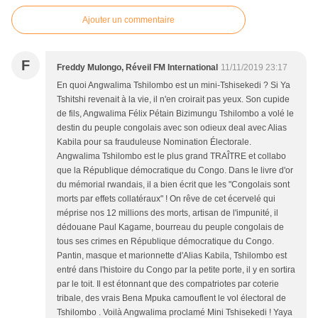
Ajouter un commentaire
F
Freddy Mulongo, Réveil FM International
11/11/2019 23:17
En quoi Angwalima Tshilombo est un mini-Tshisekedi ? Si Ya
Tshitshi revenait à la vie, il n'en croirait pas yeux. Son cupide
de fils, Angwalima Félix Pétain Bizimungu Tshilombo a volé le
destin du peuple congolais avec son odieux deal avec Alias
Kabila pour sa frauduleuse Nomination Électorale.
Angwalima Tshilombo est le plus grand TRAÎTRE et collabo
que la République démocratique du Congo. Dans le livre d'or
du mémorial rwandais, il a bien écrit que les "Congolais sont
morts par effets collatéraux" ! On rêve de cet écervelé qui
méprise nos 12 millions des morts, artisan de l'impunité, il
dédouane Paul Kagame, bourreau du peuple congolais de
tous ses crimes en République démocratique du Congo.
Pantin, masque et marionnette d'Alias Kabila, Tshilombo est
entré dans l'histoire du Congo par la petite porte, il y en sortira
par le toit. Il est étonnant que des compatriotes par coterie
tribale, des vrais Bena Mpuka camouflent le vol électoral de
Tshilombo . Voilà Angwalima proclamé Mini Tshisekedi ! Yaya