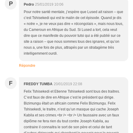
P
Pedro
25/01/2019 10:06
Pour notre santé mentale, j’espère que Lused ait raison – que
c’est Tshisekedi qui est le malin de cet épisode. Quand je dis
« notre », je ne veux pas dire « rdcongolais », mais nous tous,
du Cameroun en Afrique du Sud. Si Lused a tort, cela veut
dire que ce manifeste du pouvoir tutsi qui a été publié sur ce
site a raison – que nous sommes tous des ignares, et qu’on
nous a, une fois de plus, attrapés par un stratagème très
intelligemment ourdi.
Répondre
F
FREDDY TUMBA
20/01/2019 22:08
Felix Tshisekedi et Etienne Tshisekedi sont tous des traitres.
C’est faux de dire en Afrique c’est le président qui dirige.
Bizimungu était un africain comme Felix Bizimungu. Felix
Tshisekedi, le traitre, n’est qu’un masque qui cache Joseph
Kabila et ses crimes.<br /> <br /> Un faussaire avec un faux
diplôme ne fera rien du tout contre Joseph Kabila, au
contraire il connaitra le sort de son père et celui de tant