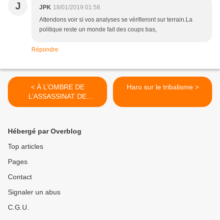
J
JPK
18/01/2019 01:58
Attendons voir si vos analyses se vérifieront sur terrain.La
politique reste un monde fait des coups bas,
Répondre
< À L’OMBRE DE
Haro sur le tribalisme >
L’ASSASSINAT DE
LUMUMBA : JAN VAN
RISSEGHEM, LE
MERCENAIRE BELGE
Hébergé par Overblog
AYANT ABATTU L’AVION
DU SECRÉTAIRE
Top articles
GENERAL
Pages
HAMMARSKJÖLD RÉVÉLÉ
!
Contact
Signaler un abus
C.G.U.