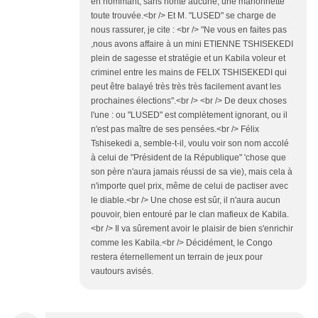
en nommant, sans honte aucune, une marionnette
toute trouvée.<br /> Et M. "LUSED" se charge de
nous rassurer, je cite : <br /> "Ne vous en faites pas
,nous avons affaire à un mini ETIENNE TSHISEKEDI
plein de sagesse et stratégie et un Kabila voleur et
criminel entre les mains de FELIX TSHISEKEDI qui
peut être balayé très très très facilement avant les
prochaines élections".<br /> <br /> De deux choses
l'une : ou "LUSED" est complètement ignorant, ou il
n'est pas maître de ses pensées.<br /> Félix
Tshisekedi a, semble-t-il, voulu voir son nom accolé
à celui de "Président de la République" 'chose que
son père n'aura jamais réussi de sa vie), mais cela à
n'importe quel prix, même de celui de pactiser avec
le diable.<br /> Une chose est sûr, il n'aura aucun
pouvoir, bien entouré par le clan mafieux de Kabila.
<br /> Il va sûrement avoir le plaisir de bien s'enrichir
comme les Kabila.<br /> Décidément, le Congo
restera éternellement un terrain de jeux pour
vautours avisés.