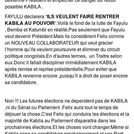
possible KABILA .
FAYULU déclarera “
ILS VEULENT FAIRE RENTRER
KABILA AU POUVOIR
”.Voilà le fond de la lutte de Fayulu
, Bemba et Katumbi en réalité.Pas seulement que Fayulu
veut devenir Président.Mais ils considèrent Felix comme
un NOUVEAU COLLABORATEUR qui veut gracier
l’homme qu’ils veulent poursuivre et éliminer du circuit
politique congolais.En d'autres termes, un Traitre selon
eux.Donc il fallait discipliner immédiatement KABILA
après remise et reprise présidentielle.Pour eviter que
KABILA revienne encore ,puisqu’il a droit de poser encore
sa candidature.
Non !!! Les futures élections ne dependent pas de KABILA
,ni du Sénat ou Parlement .Felix aura tout le temps de
déjouer la chose.C'est Felix qui conduira les élections et la
majorité de Kabila au Parlement disparaitra dans les
prochainnes élections.Et les choses vont changer.Même si
Kabila pose sa candidature prochainnement et son Parti