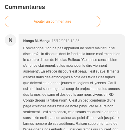
Commentaires
Ajouter un commentaire
N
Nonga M. Menga
15/12/2018 18:35
Comment peut-on ne pas applaudir de "deux mains" un tel
discours? Un discours dont le fond et la forme confirment bien
le celebre dicton de Nicolas Boileau:"Ce qui se concoit bien
s'enonce clairement, et les mots pour le dire viennent
aisement". En effet ce discours est beau, il est suave. Il merite
d'entrer dans des anthologies a cote des textes classiques
que doivent etudier nos jeunes collegiens et lyceens. Car il
est a lui tout seul un genial coup de projecteur sur les annees
des larmes, de sang et des deuils que nous vivons en RD
Congo depuis la "liberation". C'est un petit condense d'une
page d'histoire helas triste de notre pays. Par ailleurs non
seulement il est bien concu, ce discours est aussi bien rendu,
sans texte ecrit, par son auteur au point d'emouvoir jusqu'aux
larmes nombre de ses auditeurs. Raison supplementaire de
l'enseigner a nos enfants qui, par ces temps qui courent, ont