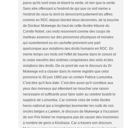
parce qu'ils sont vrais et disent la verite, et rien que la verite.
Sans etre offensant a l'endroit de qui que ce soit meme a
l'endroit de ceux-la dont ils denoncent justement les affres
commis en RDC depuis bientot deux decennies, de la bouche
de Docteur Mukwege du haut de cette illustre tribune du
Comite Nobel, ces mots resonnent comme des coups de
marteau assenes sur des personnes physiques et morales
qui ouvertement ou en cachette prennent une part
quelconque aux violations des droits humains en RDC. En
meme temps ces mots ont l'effet de baume dans le coeurs et
le corps meurtris des victimes congolaises des viols et des
violations des droits. De ce point de vue le discours du Dr
Mukwege est a classer dans le meme registre que celui
prononce le 30 juin 1960 par un certain Patrice Lumumba.
C'est dire qu'il fera date. C'est dire aussi qu'il constitue aux
yeux des morveux qui ettendent se moucher une raison
necessaire et suffisante pour faire subir au celebre toubib le
supplice de Lumumba. Car comme celui de notre illustre
heros national qui a longtemps tourmenter les nuits de nos
oncles belges a Laeken, le discours de Mukwege a l'occasion
de son Prix Nobel ne manquera pas de causer des insomnies
a nombre de gens a Kinshasa. Car a travers son discours