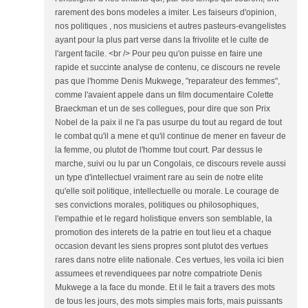
rarement des bons modeles a imiter. Les faiseurs d'opinion,
nos politiques , nos musiciens et autres pasteurs-evangelistes
ayant pour la plus part verse dans la frivolite et le culte de
l'argent facile. <br /> Pour peu qu'on puisse en faire une
rapide et succinte analyse de contenu, ce discours ne revele
pas que l'homme Denis Mukwege, "reparateur des femmes",
comme l'avaient appele dans un film documentaire Colette
Braeckman et un de ses collegues, pour dire que son Prix
Nobel de la paix il ne l'a pas usurpe du tout au regard de tout
le combat qu'il a mene et qu'il continue de mener en faveur de
la femme, ou plutot de l'homme tout court. Par dessus le
marche, suivi ou lu par un Congolais, ce discours revele aussi
un type d'intellectuel vraiment rare au sein de notre elite
qu'elle soit politique, intellectuelle ou morale. Le courage de
ses convictions morales, politiques ou philosophiques,
l'empathie et le regard holistique envers son semblable, la
promotion des interets de la patrie en tout lieu et a chaque
occasion devant les siens propres sont plutot des vertues
rares dans notre elite nationale. Ces vertues, les voila ici bien
assumees et revendiquees par notre compatriote Denis
Mukwege a la face du monde. Et il le fait a travers des mots
de tous les jours, des mots simples mais forts, mais puissants