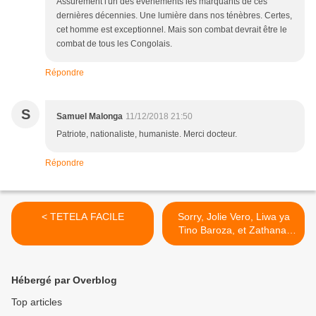
Assurément l'un des évènements les marquants de ces
dernières décennies. Une lumière dans nos ténèbres. Certes,
cet homme est exceptionnel. Mais son combat devrait être le
combat de tous les Congolais.
Répondre
S
Samuel Malonga
11/12/2018 21:50
Patriote, nationaliste, humaniste. Merci docteur.
Répondre
< TETELA FACILE
Sorry, Jolie Vero, Liwa ya
Tino Baroza, et Zathana,
recherchées par Mapuya N.
Patrice >
Hébergé par Overblog
Top articles