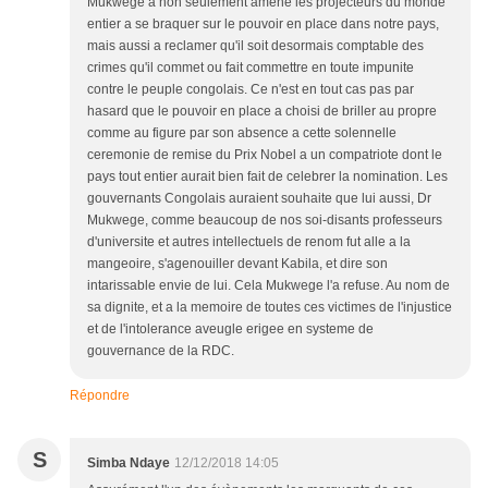
Mukwege a non seulement amene les projecteurs du monde
entier a se braquer sur le pouvoir en place dans notre pays,
mais aussi a reclamer qu'il soit desormais comptable des
crimes qu'il commet ou fait commettre en toute impunite
contre le peuple congolais. Ce n'est en tout cas pas par
hasard que le pouvoir en place a choisi de briller au propre
comme au figure par son absence a cette solennelle
ceremonie de remise du Prix Nobel a un compatriote dont le
pays tout entier aurait bien fait de celebrer la nomination. Les
gouvernants Congolais auraient souhaite que lui aussi, Dr
Mukwege, comme beaucoup de nos soi-disants professeurs
d'universite et autres intellectuels de renom fut alle a la
mangeoire, s'agenouiller devant Kabila, et dire son
intarissable envie de lui. Cela Mukwege l'a refuse. Au nom de
sa dignite, et a la memoire de toutes ces victimes de l'injustice
et de l'intolerance aveugle erigee en systeme de
gouvernance de la RDC.
Répondre
S
Simba Ndaye
12/12/2018 14:05