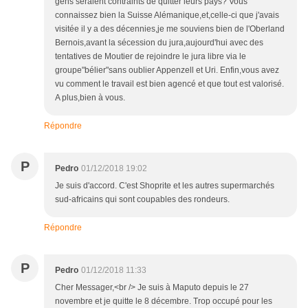
gens seraient contraints de quitter leurs pays? Vous
connaissez bien la Suisse Alémanique,et,celle-ci que j'avais
visitée il y a des décennies,je me souviens bien de l'Oberland
Bernois,avant la sécession du jura,aujourd'hui avec des
tentatives de Moutier de rejoindre le jura libre via le
groupe"bélier"sans oublier Appenzell et Uri. Enfin,vous avez
vu comment le travail est bien agencé et que tout est valorisé.
A plus,bien à vous.
Répondre
P
Pedro
01/12/2018 19:02
Je suis d'accord. C'est Shoprite et les autres supermarchés
sud-africains qui sont coupables des rondeurs.
Répondre
P
Pedro
01/12/2018 11:33
Cher Messager,<br /> Je suis à Maputo depuis le 27
novembre et je quitte le 8 décembre. Trop occupé pour les