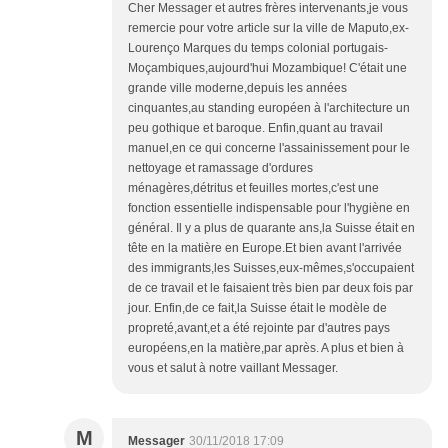
Cher Messager et autres frères intervenants,je vous
remercie pour votre article sur la ville de Maputo,ex-
Lourenço Marques du temps colonial portugais-
Moçambiques,aujourd'hui Mozambique! C'était une
grande ville moderne,depuis les années
cinquantes,au standing européen à l'architecture un
peu gothique et baroque. Enfin,quant au travail
manuel,en ce qui concerne l'assainissement pour le
nettoyage et ramassage d'ordures
ménagères,détritus et feuilles mortes,c'est une
fonction essentielle indispensable pour l'hygiène en
général. Il y a plus de quarante ans,la Suisse était en
tête en la matière en Europe.Et bien avant l'arrivée
des immigrants,les Suisses,eux-mêmes,s'occupaient
de ce travail et le faisaient très bien par deux fois par
jour. Enfin,de ce fait,la Suisse était le modèle de
propreté,avant,et a été rejointe par d'autres pays
européens,en la matière,par après. A plus et bien à
vous et salut à notre vaillant Messager.
M
Messager
30/11/2018 17:09