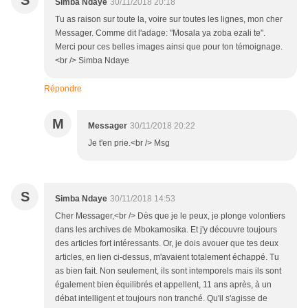
S
Simba Ndaye
30/11/2018 20:18
Tu as raison sur toute la, voire sur toutes les lignes, mon cher
Messager. Comme dit l'adage: "Mosala ya zoba ezali te".
Merci pour ces belles images ainsi que pour ton témoignage.
<br /> Simba Ndaye
Répondre
M
Messager
30/11/2018 20:22
Je t'en prie.<br /> Msg
S
Simba Ndaye
30/11/2018 14:53
Cher Messager,<br /> Dès que je le peux, je plonge volontiers
dans les archives de Mbokamosika. Et j'y découvre toujours
des articles fort intéressants. Or, je dois avouer que tes deux
articles, en lien ci-dessus, m'avaient totalement échappé. Tu
as bien fait. Non seulement, ils sont intemporels mais ils sont
également bien équilibrés et appellent, 11 ans après, à un
débat intelligent et toujours non tranché. Qu'il s'agisse de