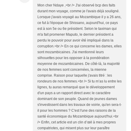
Mon cher Ndaye ,<br /> J'ai observé bcp des faits
durant mon voyage, comme je l'avais déjà souligné.
Lorsque j'avais voyagé au Mozambique il y a 26 ans,
ce fut à l'époque de Shissano, aujourd'hui, ce pays
est à son 5e ou 6e président. Selon le taximan qui
m'a fait promener Maputo, le dernier président a
perdu le pouvoir pour avoir été impliqué dans la
corruption.<br /> En ce qui concerne les dames, elles
sont mozambicaines. J'ai mentionné leurs
silhouettes pour les opposer à la pondération
moyenne de mozambicaines. De côté-là, la majorité
de nos femmes sont concernées, la mienne
comprise. Raison pour laquelle j'avais titré : les
rondeurs de nos femmes.<br /> Si tu m’as lu entre les
lignes, tu auras remarqué que le développement
d'un pays a un rapport direct avec le caractère
dominant de son peuple. Quand de jeunes dames
s'investissent dans les travaux de voirie, qu'en sera-t-
il pour les hommes ? C'est l'une des raisons de la
santé économique du Mozambique aujourd'hui.<br
/> Enfin, cet article est un clin d’œil à mes propres
compatriotes, qui misent plus sur leur paraître