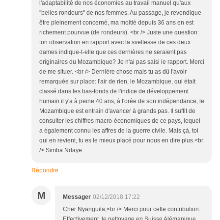
l'adaptabilité de nos économies au travail manuel qu'aux
''belles rondeurs'' de nos femmes. Au passage, je revendique
être pleinement concerné, ma moitié depuis 36 ans en est
richement pourvue (de rondeurs). <br /> Juste une question:
ton observation en rapport avec la sveltesse de ces deux
dames indique-t-elle que ces dernières ne seraient pas
originaires du Mozambique? Je n'ai pas saisi le rapport. Merci
de me situer. <br /> Dernière chose mais tu as dû l'avoir
remarquée sur place: l'air de rien, le Mozambique, qui était
classé dans les bas-fonds de l'indice de développement
humain il y'a à peine 40 ans, à l'orée de son indépendance, le
Mozambique est entrain d'avancer à grands pas. Il suffit de
consulter les chiffres macro-économiques de ce pays, lequel
a également connu les affres de la guerre civile. Mais çà, toi
qui en revient, tu es le mieux placé pour nous en dire plus.<br
/> Simba Ndaye
Répondre
M
Messager
02/12/2018 17:22
Cher Nyanguila,<br /> Merci pour cette contribution.
Effectivement, le nettoyage en Suisse Alémanique