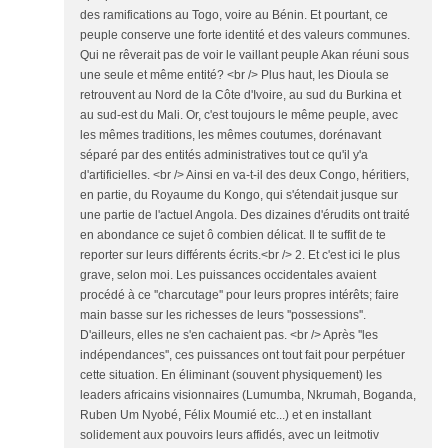
des ramifications au Togo, voire au Bénin. Et pourtant, ce
peuple conserve une forte identité et des valeurs communes.
Qui ne rêverait pas de voir le vaillant peuple Akan réuni sous
une seule et même entité? <br /> Plus haut, les Dioula se
retrouvent au Nord de la Côte d'Ivoire, au sud du Burkina et
au sud-est du Mali. Or, c'est toujours le même peuple, avec
les mêmes traditions, les mêmes coutumes, dorénavant
séparé par des entités administratives tout ce qu'il y'a
d'artificielles. <br /> Ainsi en va-t-il des deux Congo, héritiers,
en partie, du Royaume du Kongo, qui s'étendait jusque sur
une partie de l'actuel Angola. Des dizaines d'érudits ont traité
en abondance ce sujet ô combien délicat. Il te suffit de te
reporter sur leurs différents écrits.<br /> 2. Et c'est ici le plus
grave, selon moi. Les puissances occidentales avaient
procédé à ce ''charcutage'' pour leurs propres intérêts; faire
main basse sur les richesses de leurs ''possessions''.
D'ailleurs, elles ne s'en cachaient pas. <br /> Après ''les
indépendances'', ces puissances ont tout fait pour perpétuer
cette situation. En éliminant (souvent physiquement) les
leaders africains visionnaires (Lumumba, Nkrumah, Boganda,
Ruben Um Nyobé, Félix Moumié etc...) et en installant
solidement aux pouvoirs leurs affidés, avec un leitmotiv