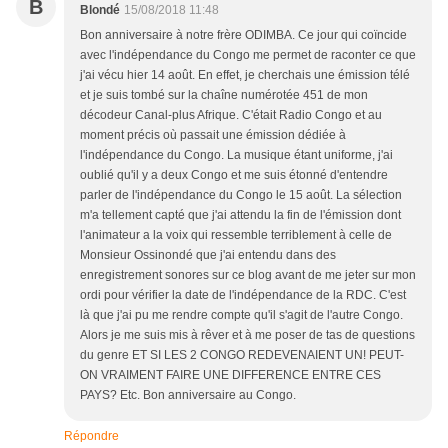
B
Blondé
15/08/2018 11:48
Bon anniversaire à notre frère ODIMBA. Ce jour qui coïncide
avec l'indépendance du Congo me permet de raconter ce que
j'ai vécu hier 14 août. En effet, je cherchais une émission télé
et je suis tombé sur la chaîne numérotée 451 de mon
décodeur Canal-plus Afrique. C'était Radio Congo et au
moment précis où passait une émission dédiée à
l'indépendance du Congo. La musique étant uniforme, j'ai
oublié qu'il y a deux Congo et me suis étonné d'entendre
parler de l'indépendance du Congo le 15 août. La sélection
m'a tellement capté que j'ai attendu la fin de l'émission dont
l'animateur a la voix qui ressemble terriblement à celle de
Monsieur Ossinondé que j'ai entendu dans des
enregistrement sonores sur ce blog avant de me jeter sur mon
ordi pour vérifier la date de l'indépendance de la RDC. C'est
là que j'ai pu me rendre compte qu'il s'agit de l'autre Congo.
Alors je me suis mis à rêver et à me poser de tas de questions
du genre ET SI LES 2 CONGO REDEVENAIENT UN! PEUT-
ON VRAIMENT FAIRE UNE DIFFERENCE ENTRE CES
PAYS? Etc. Bon anniversaire au Congo.
Répondre