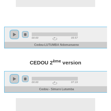
ème
CEDOU 2
version