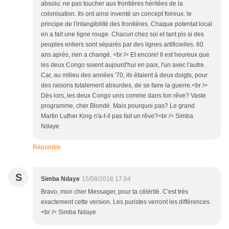
absolu: ne pas toucher aux frontières héritées de la
colonisation. Ils ont ainsi inventé un concept foireux: le
principe de l'intangibilité des frontières. Chaque potentat local
en a fait une ligne rouge. Chacun chez soi et tant pis si des
peuples entiers sont séparés par des lignes artificielles. 60
ans après, rien a changé. <br /> Et encore! Il est heureux que
les deux Congo soient aujourd'hui en paix, l'un avec l'autre.
Car, au milieu des années '70, ils étaient à deux doigts, pour
des raisons totalement absurdes, de se faire la guerre.<br />
Dès lors, les deux Congo unis comme dans ton rêve? Vaste
programme, cher Blondé. Mais pourquoi pas? Le grand
Martin Luther King n'a-t-il pas fait un rêve?<br /> Simba
Ndaye
Répondre
S
Simba Ndaye
15/08/2018 17:04
Bravo, mon cher Messager, pour ta célérité. C'est très
exactement cette version. Les puristes verront les différences.
<br /> Simba Ndaye