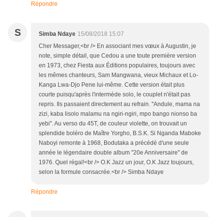
Répondre
S
Simba Ndaye
15/08/2018 15:07
Cher Messager,<br /> En associant mes vœux à Augustin, je
note, simple détail, que Cedou a une toute première version
en 1973, chez Fiesta aux Éditions populaires, toujours avec
les mêmes chanteurs, Sam Mangwana, vieux Michaux et Lo-
Kanga Lwa-Djo Pene lui-même. Cette version était plus
courte puisqu'après l'intermède solo, le couplet n'était pas
repris. Ils passaient directement au refrain. ''Andule, mama na
zizi, kaba lisolo malamu na ngiri-ngiri, mpo bango nionso ba
yebi''. Au verso du 45T, de couleur violette, on trouvait un
splendide boléro de Maître Yorgho, B.S.K. Si Nganda Maboke
Naboyi remonte à 1968, Bodutaka a précédé d'une seule
année le légendaire double album ''20e Anniversaire'' de
1976. Quel régal!<br /> O.K Jazz un jour, O.K Jazz toujours,
selon la formule consacrée.<br /> Simba Ndaye
Répondre