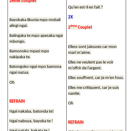
2ème couplet
Qu’en est-il en fait ?
2X
Bayokaka likunia mpo mobali
alingi ngai.
ème
2
Couplet
Balingaka te mpo apesaka ngai
mbongo.
Elless sont jalouses car mon
Bamonoko mpasi mpo
mari m’aime.
nakipaka te.
Elles ne veulent pas le voir
Batongoko ngai mpo bamona
m’offrir de l’argent.
ngai nazua.
Elles souffrent, car je m’en fous.
Oh
Elles me critiquent, car je suis
nantie.
REFRAIN
Oh
Ngai nakaba, batonda te!
Ngai naboya, bayoka te !
REFRAIN
Ngai natala, bakata te !