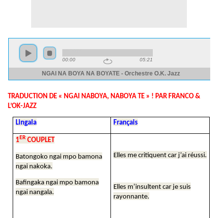
TRADUCTION DE « NGAI NABOYA, NABOYA TE » ! PAR FRANCO &
L’OK-JAZZ
Lingala
Français
ER
1
COUPLET
Elles me critiquent car j’ai réussi.
Batongoko ngai mpo bamona
ngai nakoka.
Bafingaka ngai mpo bamona
Elles m’insultent car je suis
ngai nangala.
rayonnante.