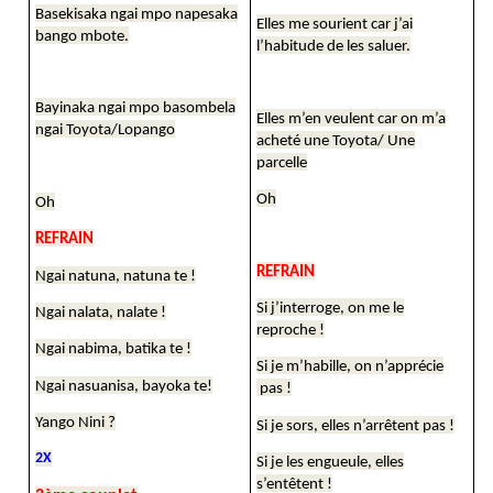
Basekisaka ngai mpo napesaka
Elles me sourient car j’ai
bango mbote.
l’habitude de les saluer.
Bayinaka ngai mpo basombela
Elles m’en veulent car on m’a
ngai Toyota/Lopango
acheté une Toyota/ Une
parcelle
Oh
Oh
REFRAIN
REFRAIN
Ngai natuna, natuna te !
Si j’interroge, on me le
Ngai nalata, nalate !
reproche !
Ngai nabima, batika te !
Si je m’habille, on n’apprécie
Ngai nasuanisa, bayoka te!
pas !
Yango Nini ?
Si je sors, elles n’arrêtent pas !
2X
Si je les engueule, elles
s’entêtent !