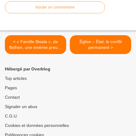
Ajouter un commentaire
< « Famille Bisala », de
Église – État, le conflit
Bolhen, une énième preuve
permanent >
de générosité de l’ami
commun.
Hébergé par Overblog
Top articles
Pages
Contact
Signaler un abus
C.G.U.
Cookies et données personnelles
Préférences cookies