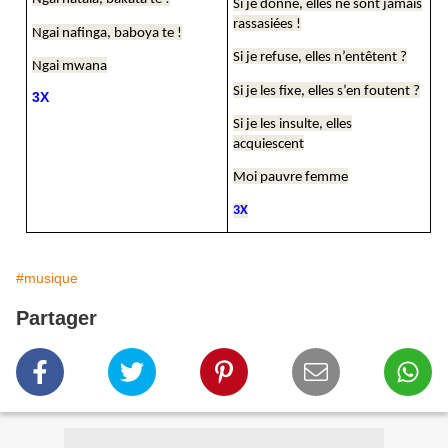
Si je donne, elles ne sont jamais
rassasiées !
Ngai nafinga, baboya te !
Si je refuse, elles n’entêtent ?
Ngai mwana
Si je les fixe, elles s’en foutent ?
3X
Si je les insulte, elles
acquiescent
Moi pauvre femme
3X
#musique
Partager