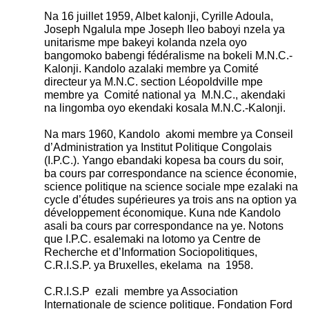
Na 16 juillet 1959, Albet kalonji, Cyrille Adoula,
Joseph Ngalula mpe Joseph Ileo baboyi nzela ya
unitarisme mpe bakeyi kolanda nzela oyo
bangomoko babengi fédéralisme na bokeli M.N.C.-
Kalonji. Kandolo azalaki membre ya Comité
directeur ya M.N.C. section Léopoldville mpe
membre ya Comité national ya M.N.C., akendaki
na lingomba oyo ekendaki kosala M.N.C.-Kalonji.
Na mars 1960, Kandolo akomi membre ya Conseil
d’Administration ya Institut Politique Congolais
(I.P.C.). Yango ebandaki kopesa ba cours du soir,
ba cours par correspondance na science économie,
science politique na science sociale mpe ezalaki na
cycle d’études supérieures ya trois ans na option ya
développement économique. Kuna nde Kandolo
asali ba cours par correspondance na ye. Notons
que I.P.C. esalemaki na lotomo ya Centre de
Recherche et d’Information Sociopolitiques,
C.R.I.S.P. ya Bruxelles, ekelama na 1958.
C.R.I.S.P ezali membre ya Association
Internationale de science politique. Fondation Ford