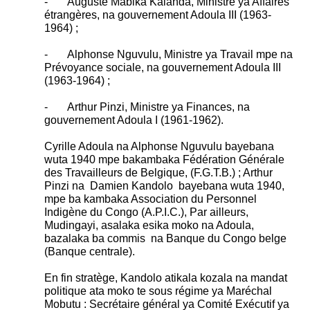
- Auguste Mabika Kalanda, Ministre ya Affaires
étrangères, na gouvernement Adoula III (1963-
1964) ;
- Alphonse Nguvulu, Ministre ya Travail mpe na
Prévoyance sociale, na gouvernement Adoula III
(1963-1964) ;
- Arthur Pinzi, Ministre ya Finances, na
gouvernement Adoula I (1961-1962).
Cyrille Adoula na Alphonse Nguvulu bayebana
wuta 1940 mpe bakambaka Fédération Générale
des Travailleurs de Belgique, (F.G.T.B.) ; Arthur
Pinzi na Damien Kandolo bayebana wuta 1940,
mpe ba kambaka Association du Personnel
Indigène du Congo (A.P.I.C.), Par ailleurs,
Mudingayi, asalaka esika moko na Adoula,
bazalaka ba commis na Banque du Congo belge
(Banque centrale).
En fin stratège, Kandolo atikala kozala na mandat
politique ata moko te sous régime ya Maréchal
Mobutu : Secrétaire général ya Comité Exécutif ya