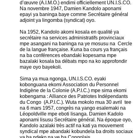
d’œuvre (A.I.M.O.) endimi officiellement UN.I.S.CO.
Na novembre 1947, Damien Kandolo aponami
epayi ya baninga baye comme Secrétaire général
adjoint ya lingomba (syndicat) oyo.
Na 1952, Kandolo akomi kosala en qualité ya
secrétaire na services administratifs provinciaux
mpe asangani na baninga na ye mosusu na Cercle
de la langue française. Kuna ba cours ya français
na ba conférences ebandaki kopesama mpe
bazalaki kosala ba débats mpo na ko approfondir
maye oyo bayekoli.
Sima ya mua ngonga, UN.I.S.CO. eyaki
kobonguana ekomi Association du Personnel
Indigène de la Colonie (A.P.I.C.) mpe sima ekomi
kobengama : Alliance des Patriotes Indépendants
du Congo (A.P.I.C.). Wuta mokolo mua 30 avril tee
na 6 mars 1957, congrès na yango esalemaki na
Léopoldville mpe eboti lisanga. Damien Kadolo
aponami lisusu Secrétaire général. Na époque oyo,
Kandolo azalaki très actif na kati ya mouvement
syndical mpe abandaki kobundela ba droits sociaux
ya ba ndeko na ye ba Congolais.