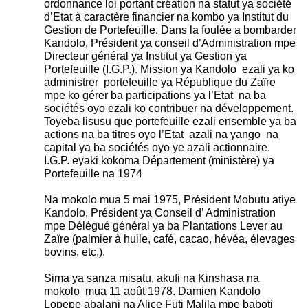
ordonnance loi portant création na statut ya société
d’Etat à caractère financier na kombo ya Institut du
Gestion de Portefeuille. Dans la foulée a bombarder
Kandolo, Président ya conseil d’Administration mpe
Directeur général ya Institut ya Gestion ya
Portefeuille (I.G.P.). Mission ya Kandolo ezali ya ko
administrer portefeuille ya République du Zaïre
mpe ko gérer ba participations ya l’Etat na ba
sociétés oyo ezali ko contribuer na développement.
Toyeba lisusu que portefeuille ezali ensemble ya ba
actions na ba titres oyo l’Etat azali na yango na
capital ya ba sociétés oyo ye azali actionnaire.
I.G.P. eyaki kokoma Département (ministère) ya
Portefeuille na 1974
Na mokolo mua 5 mai 1975, Président Mobutu atiye
Kandolo, Président ya Conseil d’ Administration
mpe Délégué général ya ba Plantations Lever au
Zaïre (palmier à huile, café, cacao, hévéa, élevages
bovins, etc,).
Sima ya sanza misatu, akufi na Kinshasa na
mokolo mua 11 août 1978. Damien Kandolo
Lopepe abalani na Alice Futi Malila mpe baboti