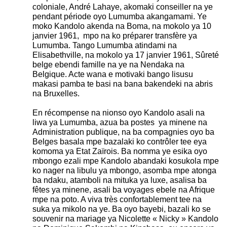
coloniale, André Lahaye, akomaki conseiller na ye
pendant période oyo Lumumba akangamami. Ye
moko Kandolo akenda na Boma, na mokolo ya 10
janvier 1961, mpo na ko préparer transfère ya
Lumumba. Tango Lumumba atindami na
Elisabethville, na mokolo ya 17 janvier 1961, Sûreté
belge ebendi famille na ye na Nendaka na
Belgique. Acte wana e motivaki bango lisusu
makasi pamba te basi na bana bakendeki na abris
na Bruxelles.
En récompense na nionso oyo Kandolo asali na
liwa ya Lumumba, azua ba postes ya minene na
Administration publique, na ba compagnies oyo ba
Belges basala mpe bazalaki ko contrôler tee eya
komoma ya Etat Zaïrois. Ba nomma ye esika oyo
mbongo ezali mpe Kandolo abandaki kosukola mpe
ko nager na libulu ya mbongo, asomba mpe atonga
ba ndaku, atamboli na mituka ya luxe, asalisa ba
fêtes ya minene, asali ba voyages ebele na Afrique
mpe na poto. A viva très confortablement tee na
suka ya mikolo na ye. Ba oyo bayebi, bazali ko se
souvenir na mariage ya Nicolette « Nicky » Kandolo