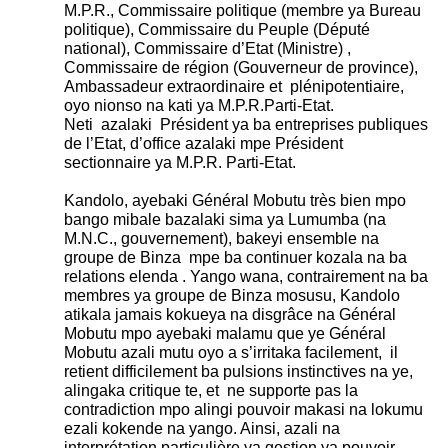
M.P.R., Commissaire politique (membre ya Bureau
politique), Commissaire du Peuple (Député
national), Commissaire d’Etat (Ministre) ,
Commissaire de région (Gouverneur de province),
Ambassadeur extraordinaire et plénipotentiaire,
oyo nionso na kati ya M.P.R.Parti-Etat.
Neti azalaki Président ya ba entreprises publiques
de l’Etat, d’office azalaki mpe Président
sectionnaire ya M.P.R. Parti-Etat.
Kandolo, ayebaki Général Mobutu très bien mpo
bango mibale bazalaki sima ya Lumumba (na
M.N.C., gouvernement), bakeyi ensemble na
groupe de Binza mpe ba continuer kozala na ba
relations elenda . Yango wana, contrairement na ba
membres ya groupe de Binza mosusu, Kandolo
atikala jamais kokueya na disgrâce na Général
Mobutu mpo ayebaki malamu que ye Général
Mobutu azali mutu oyo a s’irritaka facilement, il
retient difficilement ba pulsions instinctives na ye,
alingaka critique te, et ne supporte pas la
contradiction mpo alingi pouvoir makasi na lokumu
ezali kokende na yango. Ainsi, azali na
interprétation particulière ya gestion ya pouvoir