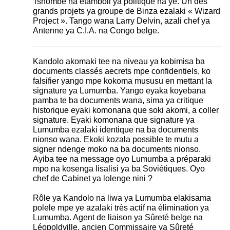
Tshombe na etamboli ya politique na ye. Un des
grands projets ya groupe de Binza ezalaki « Wizard
Project ». Tango wana Larry Delvin, azali chef ya
Antenne ya C.I.A. na Congo belge.
Kandolo akomaki tee na niveau ya kobimisa ba
documents classés aecrets mpe confidentiels, ko
falsifier yango mpe kokoma mususu en mettant la
signature ya Lumumba. Yango eyaka koyebana
pamba te ba documents wana, sima ya critique
historique eyaki komonana que soki akomi, a coller
signature. Eyaki komonana que signature ya
Lumumba ezalaki identique na ba documents
nionso wana. Ekoki kozala possible te mutu a
signer ndenge moko na ba documents nionso.
Ayiba tee na message oyo Lumumba a préparaki
mpo na kosenga lisalisi ya ba Soviétiques. Oyo
chef de Cabinet ya lolenge nini ?
Rôle ya Kandolo na liwa ya Lumumba elakisama
polele mpe ye azalaki très actif na élimination ya
Lumumba. Agent de liaison ya Sûreté belge na
Léopoldville, ancien Commissaire ya Sûreté