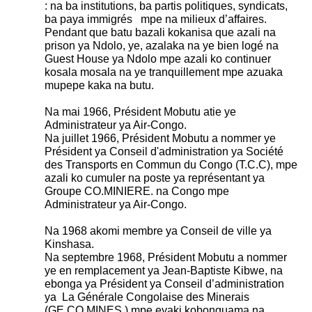
: na ba institutions, ba partis politiques, syndicats,
ba paya immigrés mpe na milieux d’affaires.
Pendant que batu bazali kokanisa que azali na
prison ya Ndolo, ye, azalaka na ye bien logé na
Guest House ya Ndolo mpe azali ko continuer
kosala mosala na ye tranquillement mpe azuaka
mupepe kaka na butu.
Na mai 1966, Président Mobutu atie ye
Administrateur ya Air-Congo.
Na juillet 1966, Président Mobutu a nommer ye
Président ya Conseil d'administration ya Société
des Transports en Commun du Congo (T.C.C), mpe
azali ko cumuler na poste ya représentant ya
Groupe CO.MINIERE. na Congo mpe
Administrateur ya Air-Congo.
Na 1968 akomi membre ya Conseil de ville ya
Kinshasa.
Na septembre 1968, Président Mobutu a nommer
ye en remplacement ya Jean-Baptiste Kibwe, na
ebonga ya Président ya Conseil d’administration
ya La Générale Congolaise des Minerais
(GE.CO.MINES.) mpe eyaki kobonguama na