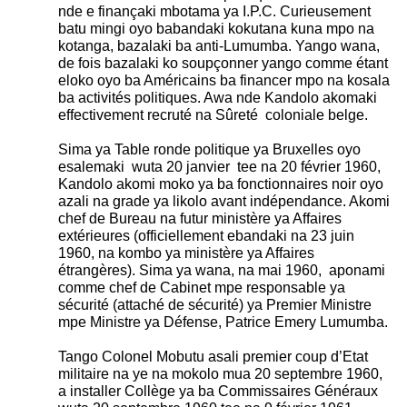
nde e finançaki mbotama ya I.P.C. Curieusement
batu mingi oyo babandaki kokutana kuna mpo na
kotanga, bazalaki ba anti-Lumumba. Yango wana,
de fois bazalaki ko soupçonner yango comme étant
eloko oyo ba Américains ba financer mpo na kosala
ba activités politiques. Awa nde Kandolo akomaki
effectivement recruté na Sûreté coloniale belge.
Sima ya Table ronde politique ya Bruxelles oyo
esalemaki wuta 20 janvier tee na 20 février 1960,
Kandolo akomi moko ya ba fonctionnaires noir oyo
azali na grade ya likolo avant indépendance. Akomi
chef de Bureau na futur ministère ya Affaires
extérieures (officiellement ebandaki na 23 juin
1960, na kombo ya ministère ya Affaires
étrangères). Sima ya wana, na mai 1960, aponami
comme chef de Cabinet mpe responsable ya
sécurité (attaché de sécurité) ya Premier Ministre
mpe Ministre ya Défense, Patrice Emery Lumumba.
Tango Colonel Mobutu asali premier coup d’Etat
militaire na ye na mokolo mua 20 septembre 1960,
a installer Collège ya ba Commissaires Généraux