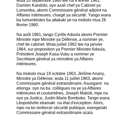
wuta 20 septembre 1960 tee na 9 février 1961.
Damien Kandolo, oyo azali chef ya Cabinet ya
Lumumba, akomi Commissaire général adjoint na
Affaires intérieures, chargé ya sécurité. Yango wana
ba lumumbistes ba attakaki ye na mokolo mua 26
février 1960.
Na août 1961, tango Cyrille Adoula akomi Premier
Ministre mpe Ministre ya Défense, a nommer ye,
chef de cabinet. Wuta juillet 1962 tee na janvier
1964, sur proposition ya Premier Ministre Adoula,
Président Joseph Kasa-Vubu a nommer ye
Secrétaire général ya ministère ya Affaires
intérieures.
Na mokolo mua 19 octobre 1963, Jérôme Anany,
Ministre ya Défense, wuta 11 juillet 1963, akomi
Commissaire général extraordinaire. Asungami na
ebonga oyo na ba collègues na ye ya Affaires
intérieures et coutumières, Joseph Maboti, mpe na
oyo ya Justice, Justin-Marie Bomboko. Tango wana
Léopoldville etiamaki na état d'exception. Alors,
mpo na ko renforcer sécurité publique, esengelaki
Commissaire général extraordinaire azala