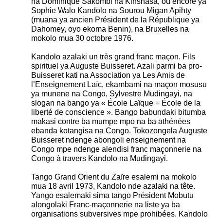
na Dominique Sakombi na Kinshasa, ou encore ya
Sophie Walo Kandolo na Sourou Migan Apihty
(muana ya ancien Président de la République ya
Dahomey, oyo ekoma Benin), na Bruxelles na
mokolo mua 30 octobre 1976.
Kandolo azalaki un très grand franc maçon. Fils
spirituel ya Auguste Buisseret. Azali parmi ba pro-
Buisseret kati na Association ya Les Amis de
l’Enseignement Laïc, ekambami na maçon mosusu
ya munene na Congo, Sylvestre Mudingayi, na
slogan na bango ya « École Laïque = École de la
liberté de conscience ». Bango babundaki bitumba
makasi contre ba mumpe mpo na ba athénées
ebanda kotangisa na Congo. Tokozongela Auguste
Buisseret ndenge abongoli enseignement na
Congo mpe ndenge alendisi franc maçonnerie na
Congo à travers Kandolo na Mudingayi.
Tango Grand Orient du Zaïre esalemi na mokolo
mua 18 avril 1973, Kandolo nde azalaki na tête.
Yango esalemaki sima tango Président Mobutu
alongolaki Franc-maçonnerie na liste ya ba
organisations subversives mpe prohibées. Kandolo