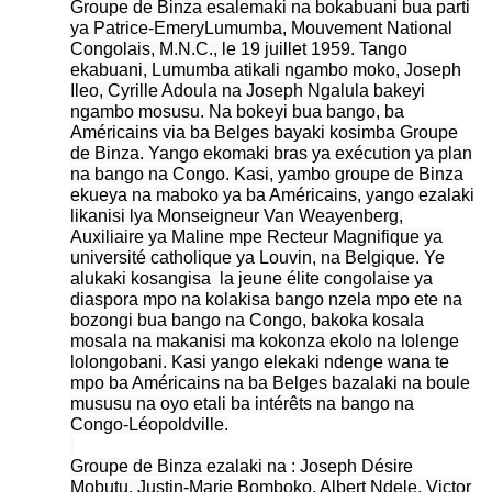
Groupe de Binza esalemaki na bokabuani bua parti
ya Patrice-EmeryLumumba, Mouvement National
Congolais, M.N.C., le 19 juillet 1959. Tango
ekabuani, Lumumba atikali ngambo moko, Joseph
Ileo, Cyrille Adoula na Joseph Ngalula bakeyi
ngambo mosusu. Na bokeyi bua bango, ba
Américains via ba Belges bayaki kosimba Groupe
de Binza. Yango ekomaki bras ya exécution ya plan
na bango na Congo. Kasi, yambo groupe de Binza
ekueya na maboko ya ba Américains, yango ezalaki
likanisi lya Monseigneur Van Weayenberg,
Auxiliaire ya Maline mpe Recteur Magnifique ya
université catholique ya Louvin, na Belgique. Ye
alukaki kosangisa la jeune élite congolaise ya
diaspora mpo na kolakisa bango nzela mpo ete na
bozongi bua bango na Congo, bakoka kosala
mosala na makanisi ma kokonza ekolo na lolenge
lolongobani. Kasi yango elekaki ndenge wana te
mpo ba Américains na ba Belges bazalaki na boule
mususu na oyo etali ba intérêts na bango na
Congo-Léopoldville.
Groupe de Binza ezalaki na : Joseph Désire
Mobutu, Justin-Marie Bomboko, Albert Ndele, Victor