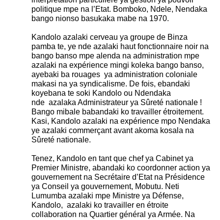
politique mpe na l’Etat. Bomboko, Ndele, Nendaka
bango nionso basukaka mabe na 1970.
Kandolo azalaki cerveau ya groupe de Binza
pamba te, ye nde azalaki haut fonctionnaire noir na
bango banso mpe alenda na administration mpe
azalaki na expérience mingi koleka bango banso,
ayebaki ba rouages ya administration coloniale
makasi na ya syndicalisme. De fois, ebandaki
koyebana te soki Kandolo ou Ndendaka
nde azalaka Administrateur ya Sûreté nationale !
Bango mibale babandaki ko travailler étroitement.
Kasi, Kandolo azalaki na expérience mpo Nendaka
ye azalaki commerçant avant akoma kosala na
Sûreté nationale.
Tenez, Kandolo en tant que chef ya Cabinet ya
Premier Ministre, abandaki ko coordonner action ya
gouvernement na Secrétaire d’Etat na Présidence
ya Conseil ya gouvernement, Mobutu. Neti
Lumumba azalaki mpe Ministre ya Défense,
Kandolo, azalaki ko travailler en étroite
collaboration na Quartier général ya Armée. Na