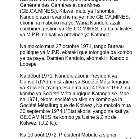
Générale des Carrières et des Mines
(GE.CA.MINES.). Kibwe, mutu ya Tshombe.
Kandolo azui revanche na ye mpe GE.CA.MINES.
ekomi na maboko ma ye. Wana Kandolo azali
combiner gestion ya GE.CO.MINES. na ba activités
ya M.P.R. na kati ya province ya Katanga.
Na mokolo mua 27 octobre 1971, tango Bureau
politique ya M.P.R. ekataki que tolongola ba kombo
ya ba paya, Damien Kandolo, akomaki : Kandolo
Lopepe
Na début 1971, Kandolo akomi Président ya
Conseil d’Administration ya Société Métallurgique
ya Kolwezi (Yango esalema na 14 février 1962, na
kombo ya Société Métallurgique Katangaise. Mpe
na 1971, ekomi société ya sika na kombo ya la
Société Métallurgique de Kolwezi, Na mokolo mua
30 septembre 1974 L’Etat akotisi yango na kati ya
GE.CAMINES na kombo ya Usine à Zinc de
Kolwezi (U.Z.K.).
Na 10 août 1972, Président Mobutu a signer