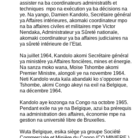
assister na ba coordinateurs administratifs et
techniques mpo na exécution ya ba décisions na
ye. Na yango, Damien Kandolo, Secrétaire général
ya Affaires intérieures, akomaki coordinateur mpo
na ba affaires civiles et militaires mpe Victor
Nendaka, Administrateur ya Sûreté nationale,
akomaki coordinateur ya ba affaires judiciaires na
ya sûreté intérieure de l’Etat.
Na juillet 1964, Kandolo akomi Secrétaire général
ya ministère ya Affaires foncières, mines et énergie.
Na sanza moko wana, Moise Tshombe akomi
Premier Ministre, alongoli ye na novembre 1964.
Neti Kandolo wuta kala abandaki ko s’opposer na
Tshombe, akimi Congo akeyi na exil na Belgique,
na décembre 1964.
Kandolo aye kozonga na Congo na octobre 1965.
Pendant exile na ye na Belgique, azui ba prérequis
na administration des affaires, économie mpe na
gestion na université libre de Bruxelles.
Wuta Belgique, esika siège ya groupe Société
Commerciale et Minière du Congo (CO.MINIERE.)