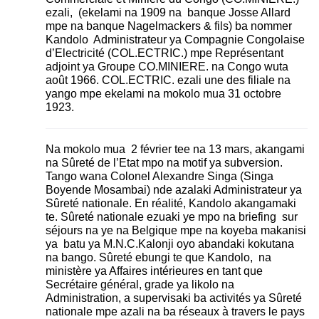
ezali, (ekelami na 1909 na banque Josse Allard
mpe na banque Nagelmackers & fils) ba nommer
Kandolo Administrateur ya Compagnie Congolaise
d’Electricité (COL.ECTRIC.) mpe Représentant
adjoint ya Groupe CO.MINIERE. na Congo wuta
août 1966. COL.ECTRIC. ezali une des filiale na
yango mpe ekelami na mokolo mua 31 octobre
1923.
Na mokolo mua 2 février tee na 13 mars, akangami
na Sûreté de l’Etat mpo na motif ya subversion.
Tango wana Colonel Alexandre Singa (Singa
Boyende Mosambai) nde azalaki Administrateur ya
Sûreté nationale. En réalité, Kandolo akangamaki
te. Sûreté nationale ezuaki ye mpo na briefing sur
séjours na ye na Belgique mpe na koyeba makanisi
ya batu ya M.N.C.Kalonji oyo abandaki kokutana
na bango. Sûreté ebungi te que Kandolo, na
ministère ya Affaires intérieures en tant que
Secrétaire général, grade ya likolo na
Administration, a supervisaki ba activités ya Sûreté
nationale mpe azali na ba réseaux à travers le pays