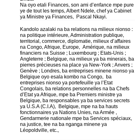
Na oyo etali Finances, son ami d’enfance mpe pure
ye de tout les temps, Albert Ndele, chef ya Cabinet
ya Ministre ya Finances, Pascal Nkayi.
Kandolo azalaki na ba relations na milieux nionso :
na politique intérieure, Administration publique,
territorial, commerce, diplomatie, milieux d’affaires
na Congo, Afrique, Europe, Amérique, na milieux
financiers na Suisse ; Luxembourg ; Etats-Unis ;
Angleterre ; Belgique, na milieux ya ba minerais, ba
pierres précieuses na place ya New-York ; Anvers ;
Genève ; Londres, ba entreprises minene nionso ya
Belgique oyo esala kombo na Congo, ba
entreprises nionso ya portefeuille ya l’Etat
Congolais, ba relations personnelles na ba Chefs
d’Etat ya Afrique, mpe ba Premiers ministre ya
Belgique, ba responsables ya ba services secrets
ya U.S.A (C.I.A), Belgique, mpe na ba hauts
fonctionnaires ya Nations Unies, na Armée ,
Gendarmerie nationale mpe ba Services spéciaux,
na justice, tee na ba nganga minene ya
Léopoldville, etc.,