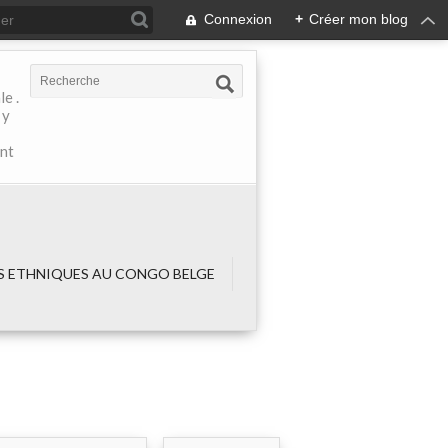
Connexion
+
Créer mon blog
e .
 y
ant
 ETHNIQUES AU CONGO BELGE