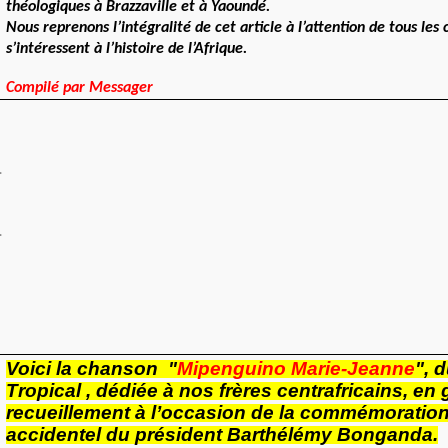
théologiques à Brazzaville et à Yaoundé.
Nous reprenons l’intégralité de cet article à l’attention de tous les
s’intéressent à l’histoire de l’Afrique.
Compilé par Messager
.
.
Voici la chanson "
Mipenguino Marie-Jeanne
", 
Tropical , dédiée à nos frères centrafricains, en
recueillement à l’occasion de la commémoratio
accidentel du président Barthélémy Bonganda.