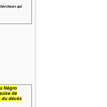
 chercheurs qui
du Négro
 guise de
n du décès