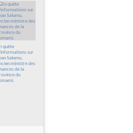
n quête
’informations sur
ean Salumu,
ncien ministre des
inances de la
rovince du
omami.