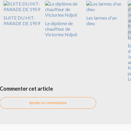
SUITE DU HIT-
Les larmes d'un
PARADE DE 1959
Le diplôme de
dieu
chauffeur de
Victorine Ndjoli
E
d
J
a
f
p
L
Commenter cet article
Ajouter un commentaire