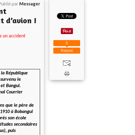
Publié par
Messager
nt
 d’avion !
s un accident
0
Repost
 la République
 survenu le
 et Bangui.
nal Courrier
ons que le père de
 1910 à Bobangui
près son école
 études secondaires
s), puis