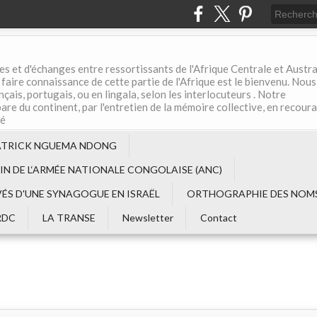
es et d'échanges entre ressortissants de l'Afrique Centrale et Austral
aire connaissance de cette partie de l'Afrique est le bienvenu. Nous
çais, portugais, ou en lingala, selon les interlocuteurs . Notre
are du continent, par l'entretien de la mémoire collective, en recour
té
ATRICK NGUEMA NDONG
EIN DE L‘ARMÉE NATIONALE CONGOLAISE (ANC)
VÉS D'UNE SYNAGOGUE EN ISRAËL
ORTHOGRAPHIE DES NOMS
RDC
LA TRANSE
Newsletter
Contact